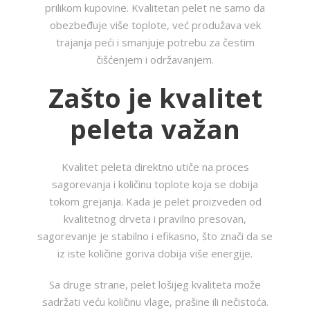
prilikom kupovine. Kvalitetan pelet ne samo da
obezbeđuje više toplote, već produžava vek
trajanja peći i smanjuje potrebu za čestim
čišćenjem i održavanjem.
Zašto je kvalitet
peleta važan
Kvalitet peleta direktno utiče na proces
sagorevanja i količinu toplote koja se dobija
tokom grejanja. Kada je pelet proizveden od
kvalitetnog drveta i pravilno presovan,
sagorevanje je stabilno i efikasno, što znači da se
iz iste količine goriva dobija više energije.
Sa druge strane, pelet lošijeg kvaliteta može
sadržati veću količinu vlage, prašine ili nečistoća.