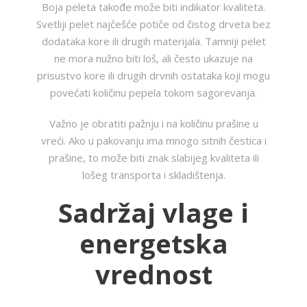
Boja peleta takođe može biti indikator kvaliteta.
Svetliji pelet najčešće potiče od čistog drveta bez
dodataka kore ili drugih materijala. Tamniji pelet
ne mora nužno biti loš, ali često ukazuje na
prisustvo kore ili drugih drvnih ostataka koji mogu
povećati količinu pepela tokom sagorevanja.
Važno je obratiti pažnju i na količinu prašine u
vreći. Ako u pakovanju ima mnogo sitnih čestica i
prašine, to može biti znak slabijeg kvaliteta ili
lošeg transporta i skladištenja.
Sadržaj vlage i
energetska
vrednost