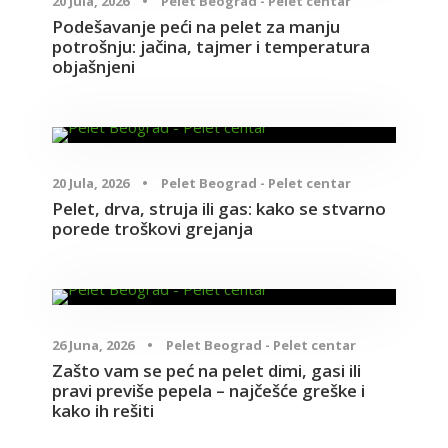
20 Jula, 2026
•
Pelet Beograd - Pelet centar
Podešavanje peći na pelet za manju
potrošnju: jačina, tajmer i temperatura
objašnjeni
Blog
20 Jula, 2026
•
Pelet Beograd - Pelet centar
Pelet, drva, struja ili gas: kako se stvarno
porede troškovi grejanja
Blog
26 Juna, 2026
•
Pelet Beograd - Pelet centar
Zašto vam se peć na pelet dimi, gasi ili
pravi previše pepela – najčešće greške i
kako ih rešiti