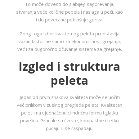
To može dovesti do slabijeg sagorevanja,
stvaranja veće količine pepela i naslaga u peći, kao
i do povećane potrošnje goriva.
Zbog toga izbor kvalitetnog peleta predstavlja
važan faktor ne samo za ekonomičnost grejanja,
već i za dugoročno očuvanje sistema za grejanje.
Izgled i struktura
peleta
Jedan od prvih znakova kvaliteta može se uočiti
već prilikom vizuelnog pregleda peleta. Kvalitetan
pelet ima ujednačenu cilindričnu formu i glatku
površinu. Granule su čvrste, kompaktne i retko
pucaju ili se raspadaju.