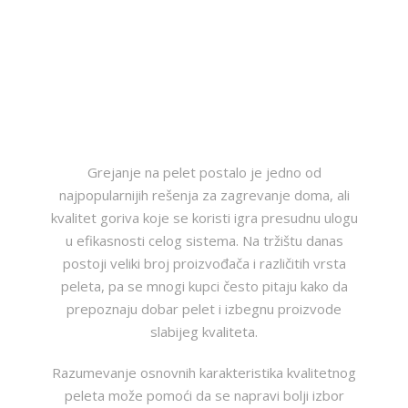
Grejanje na pelet postalo je jedno od
najpopularnijih rešenja za zagrevanje doma, ali
kvalitet goriva koje se koristi igra presudnu ulogu
u efikasnosti celog sistema. Na tržištu danas
postoji veliki broj proizvođača i različitih vrsta
peleta, pa se mnogi kupci često pitaju kako da
prepoznaju dobar pelet i izbegnu proizvode
slabijeg kvaliteta.
Razumevanje osnovnih karakteristika kvalitetnog
peleta može pomoći da se napravi bolji izbor