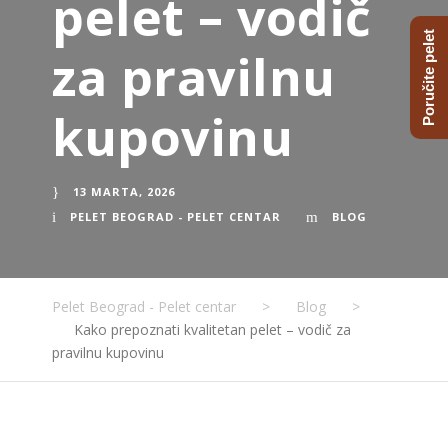
pelet – vodič
Poručite pelet
za pravilnu
kupovinu
13 MARTA, 2026
PELET BEOGRAD - PELET CENTAR
BLOG
Pelet Beograd - Pelet centar
>
Blog
>
Kako prepoznati kvalitetan pelet – vodič za
pravilnu kupovinu