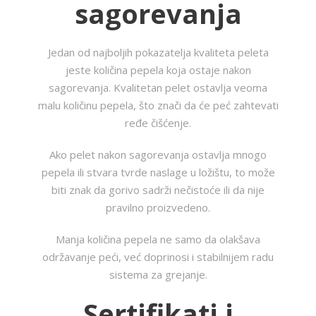
sagorevanja
Jedan od najboljih pokazatelja kvaliteta peleta
jeste količina pepela koja ostaje nakon
sagorevanja. Kvalitetan pelet ostavlja veoma
malu količinu pepela, što znači da će peć zahtevati
ređe čišćenje.
Ako pelet nakon sagorevanja ostavlja mnogo
pepela ili stvara tvrde naslage u ložištu, to može
biti znak da gorivo sadrži nečistoće ili da nije
pravilno proizvedeno.
Manja količina pepela ne samo da olakšava
održavanje peći, već doprinosi i stabilnijem radu
sistema za grejanje.
Sertifikati i