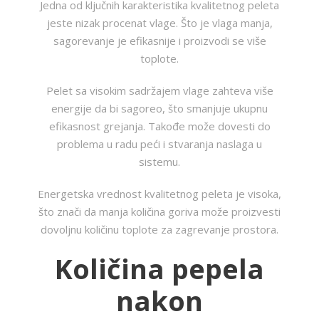
Jedna od ključnih karakteristika kvalitetnog peleta
jeste nizak procenat vlage. Što je vlaga manja,
sagorevanje je efikasnije i proizvodi se više
toplote.
Pelet sa visokim sadržajem vlage zahteva više
energije da bi sagoreo, što smanjuje ukupnu
efikasnost grejanja. Takođe može dovesti do
problema u radu peći i stvaranja naslaga u
sistemu.
Energetska vrednost kvalitetnog peleta je visoka,
što znači da manja količina goriva može proizvesti
dovoljnu količinu toplote za zagrevanje prostora.
Količina pepela
nakon