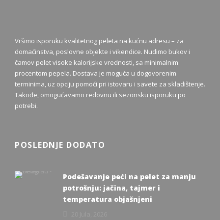
Vršimo isporuku kvalitetnog peleta na kućnu adresu – za
domaćinstva, poslovne objekte i vikendice. Nudimo bukov i
čamov pelet visoke kalorijske vrednosti, sa minimalnim
procentom pepela. Dostava je moguća u dogovorenim
terminima, uz opciju pomoći pri istovaru i savete za skladištenje.
Takođe, omogućavamo redovnu ili sezonsku isporuku po
potrebi.
POSLEDNJE DODATO
Podešavanje peći na pelet za manju
potrošnju: jačina, tajmer i
temperatura objašnjeni
20 Jula, 2026