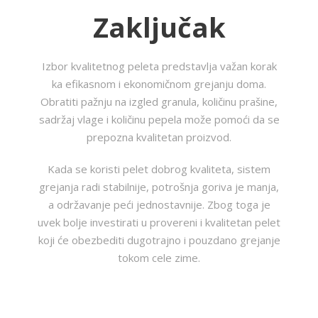
Zaključak
Izbor kvalitetnog peleta predstavlja važan korak
ka efikasnom i ekonomičnom grejanju doma.
Obratiti pažnju na izgled granula, količinu prašine,
sadržaj vlage i količinu pepela može pomoći da se
prepozna kvalitetan proizvod.
Kada se koristi pelet dobrog kvaliteta, sistem
grejanja radi stabilnije, potrošnja goriva je manja,
a održavanje peći jednostavnije. Zbog toga je
uvek bolje investirati u provereni i kvalitetan pelet
koji će obezbediti dugotrajno i pouzdano grejanje
tokom cele zime.