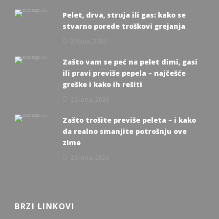
Pelet, drva, struja ili gas: kako se
stvarno porede troškovi grejanja
20 Jula, 2026
Zašto vam se peć na pelet dimi, gasi
ili pravi previše pepela – najčešće
greške i kako ih rešiti
26 Juna, 2026
Zašto trošite previše peleta – i kako
da realno smanjite potrošnju ove
zime
26 Juna, 2026
BRZI LINKOVI