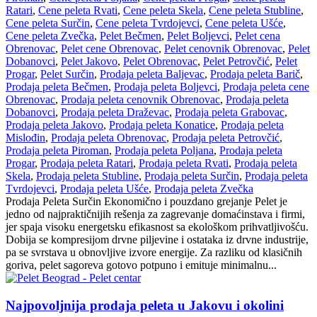
Ratari
,
Cene peleta Rvati
,
Cene peleta Skela
,
Cene peleta Stubline
,
Cene peleta Surčin
,
Cene peleta Tvrdojevci
,
Cene peleta Ušće
,
Cene peleta Zvečka
,
Pelet Bečmen
,
Pelet Boljevci
,
Pelet cena
Obrenovac
,
Pelet cene Obrenovac
,
Pelet cenovnik Obrenovac
,
Pelet
Dobanovci
,
Pelet Jakovo
,
Pelet Obrenovac
,
Pelet Petrovčić
,
Pelet
Progar
,
Pelet Surčin
,
Prodaja peleta Baljevac
,
Prodaja peleta Barič
,
Prodaja peleta Bečmen
,
Prodaja peleta Boljevci
,
Prodaja peleta cene
Obrenovac
,
Prodaja peleta cenovnik Obrenovac
,
Prodaja peleta
Dobanovci
,
Prodaja peleta Draževac
,
Prodaja peleta Grabovac
,
Prodaja peleta Jakovo
,
Prodaja peleta Konatice
,
Prodaja peleta
Mislođin
,
Prodaja peleta Obrenovac
,
Prodaja peleta Petrovčić
,
Prodaja peleta Piroman
,
Prodaja peleta Poljana
,
Prodaja peleta
Progar
,
Prodaja peleta Ratari
,
Prodaja peleta Rvati
,
Prodaja peleta
Skela
,
Prodaja peleta Stubline
,
Prodaja peleta Surčin
,
Prodaja peleta
Tvrdojevci
,
Prodaja peleta Ušće
,
Prodaja peleta Zvečka
Prodaja Peleta Surčin Ekonomično i pouzdano grejanje Pelet je
jedno od najpraktičnijih rešenja za zagrevanje domaćinstava i firmi,
jer spaja visoku energetsku efikasnost sa ekološkom prihvatljivošću.
Dobija se kompresijom drvne piljevine i ostataka iz drvne industrije,
pa se svrstava u obnovljive izvore energije. Za razliku od klasičnih
goriva, pelet sagoreva gotovo potpuno i emituje minimalnu...
Najpovoljnija prodaja peleta u Jakovu i okolini