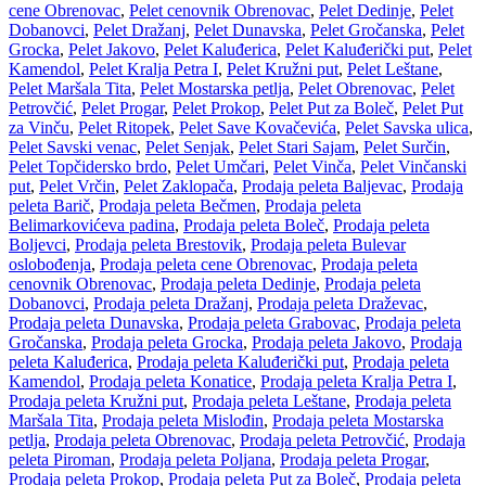
cene Obrenovac
,
Pelet cenovnik Obrenovac
,
Pelet Dedinje
,
Pelet
Dobanovci
,
Pelet Dražanj
,
Pelet Dunavska
,
Pelet Gročanska
,
Pelet
Grocka
,
Pelet Jakovo
,
Pelet Kaluđerica
,
Pelet Kaluđerički put
,
Pelet
Kamendol
,
Pelet Kralja Petra I
,
Pelet Kružni put
,
Pelet Leštane
,
Pelet Maršala Tita
,
Pelet Mostarska petlja
,
Pelet Obrenovac
,
Pelet
Petrovčić
,
Pelet Progar
,
Pelet Prokop
,
Pelet Put za Boleč
,
Pelet Put
za Vinču
,
Pelet Ritopek
,
Pelet Save Kovačevića
,
Pelet Savska ulica
,
Pelet Savski venac
,
Pelet Senjak
,
Pelet Stari Sajam
,
Pelet Surčin
,
Pelet Topčidersko brdo
,
Pelet Umčari
,
Pelet Vinča
,
Pelet Vinčanski
put
,
Pelet Vrčin
,
Pelet Zaklopača
,
Prodaja peleta Baljevac
,
Prodaja
peleta Barič
,
Prodaja peleta Bečmen
,
Prodaja peleta
Belimarkovićeva padina
,
Prodaja peleta Boleč
,
Prodaja peleta
Boljevci
,
Prodaja peleta Brestovik
,
Prodaja peleta Bulevar
oslobođenja
,
Prodaja peleta cene Obrenovac
,
Prodaja peleta
cenovnik Obrenovac
,
Prodaja peleta Dedinje
,
Prodaja peleta
Dobanovci
,
Prodaja peleta Dražanj
,
Prodaja peleta Draževac
,
Prodaja peleta Dunavska
,
Prodaja peleta Grabovac
,
Prodaja peleta
Gročanska
,
Prodaja peleta Grocka
,
Prodaja peleta Jakovo
,
Prodaja
peleta Kaluđerica
,
Prodaja peleta Kaluđerički put
,
Prodaja peleta
Kamendol
,
Prodaja peleta Konatice
,
Prodaja peleta Kralja Petra I
,
Prodaja peleta Kružni put
,
Prodaja peleta Leštane
,
Prodaja peleta
Maršala Tita
,
Prodaja peleta Mislođin
,
Prodaja peleta Mostarska
petlja
,
Prodaja peleta Obrenovac
,
Prodaja peleta Petrovčić
,
Prodaja
peleta Piroman
,
Prodaja peleta Poljana
,
Prodaja peleta Progar
,
Prodaja peleta Prokop
,
Prodaja peleta Put za Boleč
,
Prodaja peleta