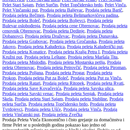
Pelet Stari Sajam
,
Pelet Surčin
,
Pelet Topčidersko brdo
,
Pelet Vinča
,
Pelet Vinčanski put
,
Prodaja peleta Baljevac
,
Prodaja peleta Barič
,
Prodaja peleta Bečmen
,
Prodaja peleta Belimarkovićeva padina
,
Prodaja peleta Boleč
,
Prodaja peleta Boljevci
,
Prodaja peleta
Bulevar oslobođenja
,
Prodaja peleta cene Obrenovac
,
Prodaja peleta
cenovnik Obrenovac
,
Prodaja peleta Dedinje
,
Prodaja peleta
Dobanovci
,
Prodaja peleta Draževac
,
Prodaja peleta Dunavska
,
Prodaja peleta Grabovac
,
Prodaja peleta Gročanska
,
Prodaja peleta
Jakovo
,
Prodaja peleta Kaluđerica
,
Prodaja peleta Kaluđerički put
,
Prodaja peleta Konatice
,
Prodaja peleta Kralja Petra I
,
Prodaja peleta
Kružni put
,
Prodaja peleta Leštane
,
Prodaja peleta Maršala Tita
,
Prodaja peleta Mislođin
,
Prodaja peleta Mostarska petlja
,
Prodaja
peleta Obrenovac
,
Prodaja peleta Petrovčić
,
Prodaja peleta Piroman
,
Prodaja peleta Poljana
,
Prodaja peleta Progar
,
Prodaja peleta
Prokop
,
Prodaja peleta Put za Boleč
,
Prodaja peleta Put za Vinču
,
Prodaja peleta Ratari
,
Prodaja peleta Ritopek
,
Prodaja peleta Rvati
,
Prodaja peleta Save Kovačevića
,
Prodaja peleta Savska ulica
,
Prodaja peleta Savski venac
,
Prodaja peleta Senjak
,
Prodaja peleta
Skela
,
Prodaja peleta Stari Sajam
,
Prodaja peleta Stubline
,
Prodaja
peleta Surčin
,
Prodaja peleta Topčidersko brdo
,
Prodaja peleta
Tvrdojevci
,
Prodaja peleta Ušće
,
Prodaja peleta Vinča
,
Prodaja
peleta Vinčanski put
,
Prodaja peleta Zvečka
Prodaja Peleta Vinča Ekonomično i čisto grejanje za domaćinstva i
firme Pelet se u poslednjih godina pokazao kao jedno od