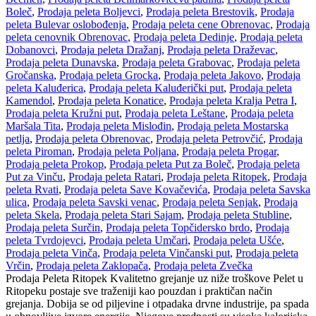
Boleč
,
Prodaja peleta Boljevci
,
Prodaja peleta Brestovik
,
Prodaja
peleta Bulevar oslobođenja
,
Prodaja peleta cene Obrenovac
,
Prodaja
peleta cenovnik Obrenovac
,
Prodaja peleta Dedinje
,
Prodaja peleta
Dobanovci
,
Prodaja peleta Dražanj
,
Prodaja peleta Draževac
,
Prodaja peleta Dunavska
,
Prodaja peleta Grabovac
,
Prodaja peleta
Gročanska
,
Prodaja peleta Grocka
,
Prodaja peleta Jakovo
,
Prodaja
peleta Kaluđerica
,
Prodaja peleta Kaluđerički put
,
Prodaja peleta
Kamendol
,
Prodaja peleta Konatice
,
Prodaja peleta Kralja Petra I
,
Prodaja peleta Kružni put
,
Prodaja peleta Leštane
,
Prodaja peleta
Maršala Tita
,
Prodaja peleta Mislođin
,
Prodaja peleta Mostarska
petlja
,
Prodaja peleta Obrenovac
,
Prodaja peleta Petrovčić
,
Prodaja
peleta Piroman
,
Prodaja peleta Poljana
,
Prodaja peleta Progar
,
Prodaja peleta Prokop
,
Prodaja peleta Put za Boleč
,
Prodaja peleta
Put za Vinču
,
Prodaja peleta Ratari
,
Prodaja peleta Ritopek
,
Prodaja
peleta Rvati
,
Prodaja peleta Save Kovačevića
,
Prodaja peleta Savska
ulica
,
Prodaja peleta Savski venac
,
Prodaja peleta Senjak
,
Prodaja
peleta Skela
,
Prodaja peleta Stari Sajam
,
Prodaja peleta Stubline
,
Prodaja peleta Surčin
,
Prodaja peleta Topčidersko brdo
,
Prodaja
peleta Tvrdojevci
,
Prodaja peleta Umčari
,
Prodaja peleta Ušće
,
Prodaja peleta Vinča
,
Prodaja peleta Vinčanski put
,
Prodaja peleta
Vrčin
,
Prodaja peleta Zaklopača
,
Prodaja peleta Zvečka
Prodaja Peleta Ritopek Kvalitetno grejanje uz niže troškove Pelet u
Ritopeku postaje sve traženiji kao pouzdan i praktičan način
grejanja. Dobija se od piljevine i otpadaka drvne industrije, pa spada