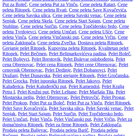
Put za Boleč
,
Cene peleta Put za Vinču
,
Cene peleta Ratari
,
Cene
peleta Ritopek
,
Cene peleta Rvati
,
Cene peleta Save Kovačevića
,
Cene peleta Savska ulica
,
Cene peleta Savski venac
,
Cene peleta
Senjak
,
Cene peleta Skela
,
Cene peleta Stari Sajam
,
Cene peleta
Stubline
,
Cene peleta Surčin
,
Cene peleta Topčidersko brdo
,
Cene
peleta Tvrdojevci
,
Cene peleta Umčari
,
Cene peleta Ušće
,
Cene
peleta Vinča
,
Cene peleta Vinčanski put
,
Cene peleta Vrčin
,
Cene
peleta Zaklopača
,
Cene peleta Zvečka
,
Dostava peleta Ritopek
,
Grejanje pelet Ritopek
,
Kupovina peleta Ritopek
,
Kvalitetan pelet
Ritopek
,
Pelet Bečmen
,
Pelet Belimarkovićeva padina
,
Pelet Boleč
,
Pelet Boljevci
,
Pelet Brestovik
,
Pelet Bulevar oslobođenja
,
Pelet
cena Obrenovac
,
Pelet cena Ritopek
,
Pelet cene Obrenovac
,
Pelet
cenovnik Obrenovac
,
Pelet Dedinje
,
Pelet Dobanovci
,
Pelet
Dražanj
,
Pelet Dunavska
,
Pelet grejanje Ritopek
,
Pelet Gročanska
,
Pelet Grocka
,
Pelet isporuka Ritopek
,
Pelet Jakovo
,
Pelet
Kaluđerica
,
Pelet Kaluđerički put
,
Pelet Kamendol
,
Pelet Kralja
Petra I
,
Pelet Kružni put
,
Pelet Leštane
,
Pelet Maršala Tita
,
Pelet
Mostarska petlja
,
Pelet Obrenovac
,
Pelet Petrovčić
,
Pelet Progar
,
Pelet Prokop
,
Pelet Put za Boleč
,
Pelet Put za Vinču
,
Pelet Ritopek
,
Pelet Save Kovačevića
,
Pelet Savska ulica
,
Pelet Savski venac
,
Pelet
Senjak
,
Pelet Stari Sajam
,
Pelet Surčin
,
Pelet Topčidersko brdo
,
Pelet Umčari
,
Pelet Vinča
,
Pelet Vinčanski put
,
Pelet Vrčin
,
Pelet za
domaćinstva Ritopek
,
Pelet za firme Ritopek
,
Pelet Zaklopača
,
Prodaja peleta Baljevac
,
Prodaja peleta Barič
,
Prodaja peleta
Bečmen
,
Prodaja peleta Belimarkovićeva padina
,
Prodaja peleta