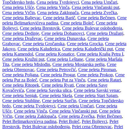
Topčidersko brdo
,
Cena peleta Tvrdojevci
,
Cena peleta Umčari
,
Cena peleta Ušće
,
Cena peleta Vinča
,
Cena peleta Vinčanski put
,
Cena peleta Vrčin
,
Cena peleta Zaklopača
,
Cena peleta Zvečka
,
Cene peleta Baljevac
,
Cene peleta Barič
,
Cene peleta Bečmen
,
Cene
peleta Belimarkovićeva padina
,
Cene peleta Boleč
,
Cene peleta
Boljevci
,
Cene peleta Brestovik
,
Cene peleta Bulevar oslobođenja
,
Cene peleta Dedinje
,
Cene peleta Dobanovci
,
Cene peleta Dražanj
,
Cene peleta Draževac
,
Cene peleta Dunavska
,
Cene peleta
Grabovac
,
Cene peleta Gročanska
,
Cene peleta Grocka
,
Cene peleta
Jakovo
,
Cene peleta Kaluđerica
,
Cene peleta Kaluđerički put
,
Cene
peleta Kamendol
,
Cene peleta Konatice
,
Cene peleta Kralja Petra I
,
Cene peleta Kružni put
,
Cene peleta Leštane
,
Cene peleta Maršala
Tita
,
Cene peleta Mislođin
,
Cene peleta Mostarska petlja
,
Cene
peleta Obrenovac
,
Cene peleta Petrovčić
,
Cene peleta Piroman
,
Cene peleta Poljana
,
Cene peleta Progar
,
Cene peleta Prokop
,
Cene
peleta Put za Boleč
,
Cene peleta Put za Vinču
,
Cene peleta Ratari
,
Cene peleta Ritopek
,
Cene peleta Rvati
,
Cene peleta Save
Kovačevića
,
Cene peleta Savska ulica
,
Cene peleta Savski venac
,
Cene peleta Senjak
,
Cene peleta Skela
,
Cene peleta Stari Sajam
,
Cene peleta Stubline
,
Cene peleta Surčin
,
Cene peleta Topčidersko
brdo
,
Cene peleta Tvrdojevci
,
Cene peleta Umčari
,
Cene peleta
Ušće
,
Cene peleta Vinča
,
Cene peleta Vinčanski put
,
Cene peleta
Vrčin
,
Cene peleta Zaklopača
,
Cene peleta Zvečka
,
Pelet Bečmen
,
Pelet Belimarkovićeva padina
,
Pelet Boleč
,
Pelet Boljevci
,
Pelet
Brestovik
,
Pelet Bulevar oslobođenja
,
Pelet cena Obrenovac
,
Pelet