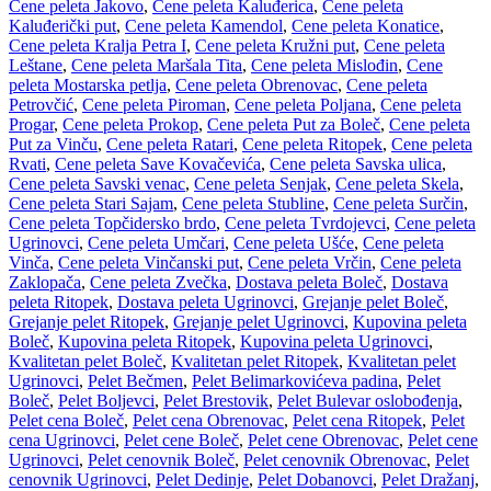
Cene peleta Jakovo
,
Cene peleta Kaluđerica
,
Cene peleta
Kaluđerički put
,
Cene peleta Kamendol
,
Cene peleta Konatice
,
Cene peleta Kralja Petra I
,
Cene peleta Kružni put
,
Cene peleta
Leštane
,
Cene peleta Maršala Tita
,
Cene peleta Mislođin
,
Cene
peleta Mostarska petlja
,
Cene peleta Obrenovac
,
Cene peleta
Petrovčić
,
Cene peleta Piroman
,
Cene peleta Poljana
,
Cene peleta
Progar
,
Cene peleta Prokop
,
Cene peleta Put za Boleč
,
Cene peleta
Put za Vinču
,
Cene peleta Ratari
,
Cene peleta Ritopek
,
Cene peleta
Rvati
,
Cene peleta Save Kovačevića
,
Cene peleta Savska ulica
,
Cene peleta Savski venac
,
Cene peleta Senjak
,
Cene peleta Skela
,
Cene peleta Stari Sajam
,
Cene peleta Stubline
,
Cene peleta Surčin
,
Cene peleta Topčidersko brdo
,
Cene peleta Tvrdojevci
,
Cene peleta
Ugrinovci
,
Cene peleta Umčari
,
Cene peleta Ušće
,
Cene peleta
Vinča
,
Cene peleta Vinčanski put
,
Cene peleta Vrčin
,
Cene peleta
Zaklopača
,
Cene peleta Zvečka
,
Dostava peleta Boleč
,
Dostava
peleta Ritopek
,
Dostava peleta Ugrinovci
,
Grejanje pelet Boleč
,
Grejanje pelet Ritopek
,
Grejanje pelet Ugrinovci
,
Kupovina peleta
Boleč
,
Kupovina peleta Ritopek
,
Kupovina peleta Ugrinovci
,
Kvalitetan pelet Boleč
,
Kvalitetan pelet Ritopek
,
Kvalitetan pelet
Ugrinovci
,
Pelet Bečmen
,
Pelet Belimarkovićeva padina
,
Pelet
Boleč
,
Pelet Boljevci
,
Pelet Brestovik
,
Pelet Bulevar oslobođenja
,
Pelet cena Boleč
,
Pelet cena Obrenovac
,
Pelet cena Ritopek
,
Pelet
cena Ugrinovci
,
Pelet cene Boleč
,
Pelet cene Obrenovac
,
Pelet cene
Ugrinovci
,
Pelet cenovnik Boleč
,
Pelet cenovnik Obrenovac
,
Pelet
cenovnik Ugrinovci
,
Pelet Dedinje
,
Pelet Dobanovci
,
Pelet Dražanj
,