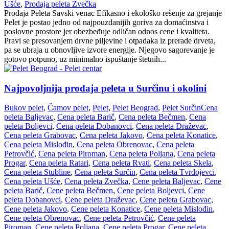
Ušće
,
Prodaja peleta Zvečka
Prodaja Peleta Savski venac Efikasno i ekološko rešenje za grejanje
Pelet je postao jedno od najpouzdanijih goriva za domaćinstva i
poslovne prostore jer obezbeđuje odličan odnos cene i kvaliteta.
Pravi se presovanjem drvne piljevine i otpadaka iz prerade drveta,
pa se ubraja u obnovljive izvore energije. Njegovo sagorevanje je
gotovo potpuno, uz minimalno ispuštanje štetnih...
Najpovoljnija prodaja peleta u Surčinu i okolini
Bukov pelet
,
Čamov pelet
,
Pelet
,
Pelet Beograd
,
Pelet Surčin
Cena
peleta Baljevac
,
Cena peleta Barič
,
Cena peleta Bečmen
,
Cena
peleta Boljevci
,
Cena peleta Dobanovci
,
Cena peleta Draževac
,
Cena peleta Grabovac
,
Cena peleta Jakovo
,
Cena peleta Konatice
,
Cena peleta Mislođin
,
Cena peleta Obrenovac
,
Cena peleta
Petrovčić
,
Cena peleta Piroman
,
Cena peleta Poljana
,
Cena peleta
Progar
,
Cena peleta Ratari
,
Cena peleta Rvati
,
Cena peleta Skela
,
Cena peleta Stubline
,
Cena peleta Surčin
,
Cena peleta Tvrdojevci
,
Cena peleta Ušće
,
Cena peleta Zvečka
,
Cene peleta Baljevac
,
Cene
peleta Barič
,
Cene peleta Bečmen
,
Cene peleta Boljevci
,
Cene
peleta Dobanovci
,
Cene peleta Draževac
,
Cene peleta Grabovac
,
Cene peleta Jakovo
,
Cene peleta Konatice
,
Cene peleta Mislođin
,
Cene peleta Obrenovac
,
Cene peleta Petrovčić
,
Cene peleta
Piroman
,
Cene peleta Poljana
,
Cene peleta Progar
,
Cene peleta