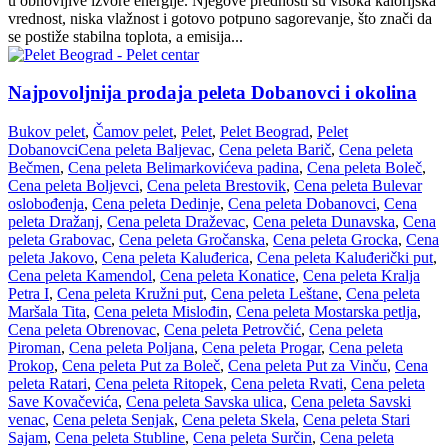
u obnovljive izvore energije. Njegove prednosti su visoka kalorijska
vrednost, niska vlažnost i gotovo potpuno sagorevanje, što znači da
se postiže stabilna toplota, a emisija...
Najpovoljnija prodaja peleta Dobanovci i okolina
Bukov pelet
,
Čamov pelet
,
Pelet
,
Pelet Beograd
,
Pelet
Dobanovci
Cena peleta Baljevac
,
Cena peleta Barič
,
Cena peleta
Bečmen
,
Cena peleta Belimarkovićeva padina
,
Cena peleta Boleč
,
Cena peleta Boljevci
,
Cena peleta Brestovik
,
Cena peleta Bulevar
oslobođenja
,
Cena peleta Dedinje
,
Cena peleta Dobanovci
,
Cena
peleta Dražanj
,
Cena peleta Draževac
,
Cena peleta Dunavska
,
Cena
peleta Grabovac
,
Cena peleta Gročanska
,
Cena peleta Grocka
,
Cena
peleta Jakovo
,
Cena peleta Kaluđerica
,
Cena peleta Kaluđerički put
,
Cena peleta Kamendol
,
Cena peleta Konatice
,
Cena peleta Kralja
Petra I
,
Cena peleta Kružni put
,
Cena peleta Leštane
,
Cena peleta
Maršala Tita
,
Cena peleta Mislođin
,
Cena peleta Mostarska petlja
,
Cena peleta Obrenovac
,
Cena peleta Petrovčić
,
Cena peleta
Piroman
,
Cena peleta Poljana
,
Cena peleta Progar
,
Cena peleta
Prokop
,
Cena peleta Put za Boleč
,
Cena peleta Put za Vinču
,
Cena
peleta Ratari
,
Cena peleta Ritopek
,
Cena peleta Rvati
,
Cena peleta
Save Kovačevića
,
Cena peleta Savska ulica
,
Cena peleta Savski
venac
,
Cena peleta Senjak
,
Cena peleta Skela
,
Cena peleta Stari
Sajam
,
Cena peleta Stubline
,
Cena peleta Surčin
,
Cena peleta