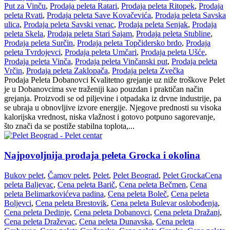
Put za Vinču
,
Prodaja peleta Ratari
,
Prodaja peleta Ritopek
,
Prodaja
peleta Rvati
,
Prodaja peleta Save Kovačevića
,
Prodaja peleta Savska
ulica
,
Prodaja peleta Savski venac
,
Prodaja peleta Senjak
,
Prodaja
peleta Skela
,
Prodaja peleta Stari Sajam
,
Prodaja peleta Stubline
,
Prodaja peleta Surčin
,
Prodaja peleta Topčidersko brdo
,
Prodaja
peleta Tvrdojevci
,
Prodaja peleta Umčari
,
Prodaja peleta Ušće
,
Prodaja peleta Vinča
,
Prodaja peleta Vinčanski put
,
Prodaja peleta
Vrčin
,
Prodaja peleta Zaklopača
,
Prodaja peleta Zvečka
Prodaja Peleta Dobanovci Kvalitetno grejanje uz niže troškove Pelet
je u Dobanovcima sve traženiji kao pouzdan i praktičan način
grejanja. Proizvodi se od piljevine i otpadaka iz drvne industrije, pa
se ubraja u obnovljive izvore energije. Njegove prednosti su visoka
kalorijska vrednost, niska vlažnost i gotovo potpuno sagorevanje,
što znači da se postiže stabilna toplota,...
Najpovoljnija prodaja peleta Grocka i okolina
Bukov pelet
,
Čamov pelet
,
Pelet
,
Pelet Beograd
,
Pelet Grocka
Cena
peleta Baljevac
,
Cena peleta Barič
,
Cena peleta Bečmen
,
Cena
peleta Belimarkovićeva padina
,
Cena peleta Boleč
,
Cena peleta
Boljevci
,
Cena peleta Brestovik
,
Cena peleta Bulevar oslobođenja
,
Cena peleta Dedinje
,
Cena peleta Dobanovci
,
Cena peleta Dražanj
,
Cena peleta Draževac
,
Cena peleta Dunavska
,
Cena peleta