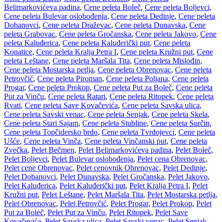
Belimarkovićeva padina
,
Cene peleta Boleč
,
Cene peleta Boljevci
,
Cene peleta Bulevar oslobođenja
,
Cene peleta Dedinje
,
Cene peleta
Dobanovci
,
Cene peleta Draževac
,
Cene peleta Dunavska
,
Cene
peleta Grabovac
,
Cene peleta Gročanska
,
Cene peleta Jakovo
,
Cene
peleta Kaluđerica
,
Cene peleta Kaluđerički put
,
Cene peleta
Konatice
,
Cene peleta Kralja Petra I
,
Cene peleta Kružni put
,
Cene
peleta Leštane
,
Cene peleta Maršala Tita
,
Cene peleta Mislođin
,
Cene peleta Mostarska petlja
,
Cene peleta Obrenovac
,
Cene peleta
Petrovčić
,
Cene peleta Piroman
,
Cene peleta Poljana
,
Cene peleta
Progar
,
Cene peleta Prokop
,
Cene peleta Put za Boleč
,
Cene peleta
Put za Vinču
,
Cene peleta Ratari
,
Cene peleta Ritopek
,
Cene peleta
Rvati
,
Cene peleta Save Kovačevića
,
Cene peleta Savska ulica
,
Cene peleta Savski venac
,
Cene peleta Senjak
,
Cene peleta Skela
,
Cene peleta Stari Sajam
,
Cene peleta Stubline
,
Cene peleta Surčin
,
Cene peleta Topčidersko brdo
,
Cene peleta Tvrdojevci
,
Cene peleta
Ušće
,
Cene peleta Vinča
,
Cene peleta Vinčanski put
,
Cene peleta
Zvečka
,
Pelet Bečmen
,
Pelet Belimarkovićeva padina
,
Pelet Boleč
,
Pelet Boljevci
,
Pelet Bulevar oslobođenja
,
Pelet cena Obrenovac
,
Pelet cene Obrenovac
,
Pelet cenovnik Obrenovac
,
Pelet Dedinje
,
Pelet Dobanovci
,
Pelet Dunavska
,
Pelet Gročanska
,
Pelet Jakovo
,
Pelet Kaluđerica
,
Pelet Kaluđerički put
,
Pelet Kralja Petra I
,
Pelet
Kružni put
,
Pelet Leštane
,
Pelet Maršala Tita
,
Pelet Mostarska petlja
,
Pelet Obrenovac
,
Pelet Petrovčić
,
Pelet Progar
,
Pelet Prokop
,
Pelet
Put za Boleč
,
Pelet Put za Vinču
,
Pelet Ritopek
,
Pelet Save
Kovačevića
,
Pelet Savska ulica
,
Pelet Savski venac
,
Pelet Senjak
,