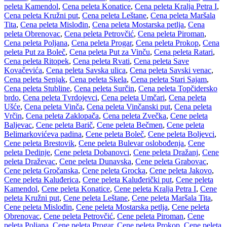
peleta Kamendol
,
Cena peleta Konatice
,
Cena peleta Kralja Petra I
,
Cena peleta Kružni put
,
Cena peleta Leštane
,
Cena peleta Maršala
Tita
,
Cena peleta Mislođin
,
Cena peleta Mostarska petlja
,
Cena
peleta Obrenovac
,
Cena peleta Petrovčić
,
Cena peleta Piroman
,
Cena peleta Poljana
,
Cena peleta Progar
,
Cena peleta Prokop
,
Cena
peleta Put za Boleč
,
Cena peleta Put za Vinču
,
Cena peleta Ratari
,
Cena peleta Ritopek
,
Cena peleta Rvati
,
Cena peleta Save
Kovačevića
,
Cena peleta Savska ulica
,
Cena peleta Savski venac
,
Cena peleta Senjak
,
Cena peleta Skela
,
Cena peleta Stari Sajam
,
Cena peleta Stubline
,
Cena peleta Surčin
,
Cena peleta Topčidersko
brdo
,
Cena peleta Tvrdojevci
,
Cena peleta Umčari
,
Cena peleta
Ušće
,
Cena peleta Vinča
,
Cena peleta Vinčanski put
,
Cena peleta
Vrčin
,
Cena peleta Zaklopača
,
Cena peleta Zvečka
,
Cene peleta
Baljevac
,
Cene peleta Barič
,
Cene peleta Bečmen
,
Cene peleta
Belimarkovićeva padina
,
Cene peleta Boleč
,
Cene peleta Boljevci
,
Cene peleta Brestovik
,
Cene peleta Bulevar oslobođenja
,
Cene
peleta Dedinje
,
Cene peleta Dobanovci
,
Cene peleta Dražanj
,
Cene
peleta Draževac
,
Cene peleta Dunavska
,
Cene peleta Grabovac
,
Cene peleta Gročanska
,
Cene peleta Grocka
,
Cene peleta Jakovo
,
Cene peleta Kaluđerica
,
Cene peleta Kaluđerički put
,
Cene peleta
Kamendol
,
Cene peleta Konatice
,
Cene peleta Kralja Petra I
,
Cene
peleta Kružni put
,
Cene peleta Leštane
,
Cene peleta Maršala Tita
,
Cene peleta Mislođin
,
Cene peleta Mostarska petlja
,
Cene peleta
Obrenovac
,
Cene peleta Petrovčić
,
Cene peleta Piroman
,
Cene
peleta Poljana
,
Cene peleta Progar
,
Cene peleta Prokop
,
Cene peleta