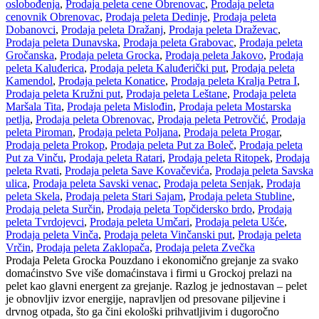
oslobođenja
,
Prodaja peleta cene Obrenovac
,
Prodaja peleta
cenovnik Obrenovac
,
Prodaja peleta Dedinje
,
Prodaja peleta
Dobanovci
,
Prodaja peleta Dražanj
,
Prodaja peleta Draževac
,
Prodaja peleta Dunavska
,
Prodaja peleta Grabovac
,
Prodaja peleta
Gročanska
,
Prodaja peleta Grocka
,
Prodaja peleta Jakovo
,
Prodaja
peleta Kaluđerica
,
Prodaja peleta Kaluđerički put
,
Prodaja peleta
Kamendol
,
Prodaja peleta Konatice
,
Prodaja peleta Kralja Petra I
,
Prodaja peleta Kružni put
,
Prodaja peleta Leštane
,
Prodaja peleta
Maršala Tita
,
Prodaja peleta Mislođin
,
Prodaja peleta Mostarska
petlja
,
Prodaja peleta Obrenovac
,
Prodaja peleta Petrovčić
,
Prodaja
peleta Piroman
,
Prodaja peleta Poljana
,
Prodaja peleta Progar
,
Prodaja peleta Prokop
,
Prodaja peleta Put za Boleč
,
Prodaja peleta
Put za Vinču
,
Prodaja peleta Ratari
,
Prodaja peleta Ritopek
,
Prodaja
peleta Rvati
,
Prodaja peleta Save Kovačevića
,
Prodaja peleta Savska
ulica
,
Prodaja peleta Savski venac
,
Prodaja peleta Senjak
,
Prodaja
peleta Skela
,
Prodaja peleta Stari Sajam
,
Prodaja peleta Stubline
,
Prodaja peleta Surčin
,
Prodaja peleta Topčidersko brdo
,
Prodaja
peleta Tvrdojevci
,
Prodaja peleta Umčari
,
Prodaja peleta Ušće
,
Prodaja peleta Vinča
,
Prodaja peleta Vinčanski put
,
Prodaja peleta
Vrčin
,
Prodaja peleta Zaklopača
,
Prodaja peleta Zvečka
Prodaja Peleta Grocka Pouzdano i ekonomično grejanje za svako
domaćinstvo Sve više domaćinstava i firmi u Grockoj prelazi na
pelet kao glavni energent za grejanje. Razlog je jednostavan – pelet
je obnovljiv izvor energije, napravljen od presovane piljevine i
drvnog otpada, što ga čini ekološki prihvatljivim i dugoročno