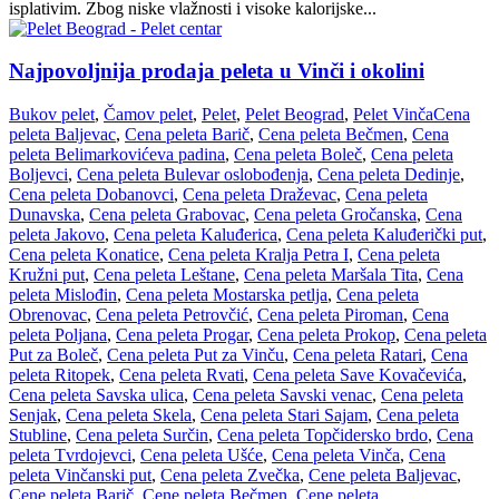
isplativim. Zbog niske vlažnosti i visoke kalorijske...
Najpovoljnija prodaja peleta u Vinči i okolini
Bukov pelet
,
Čamov pelet
,
Pelet
,
Pelet Beograd
,
Pelet Vinča
Cena
peleta Baljevac
,
Cena peleta Barič
,
Cena peleta Bečmen
,
Cena
peleta Belimarkovićeva padina
,
Cena peleta Boleč
,
Cena peleta
Boljevci
,
Cena peleta Bulevar oslobođenja
,
Cena peleta Dedinje
,
Cena peleta Dobanovci
,
Cena peleta Draževac
,
Cena peleta
Dunavska
,
Cena peleta Grabovac
,
Cena peleta Gročanska
,
Cena
peleta Jakovo
,
Cena peleta Kaluđerica
,
Cena peleta Kaluđerički put
,
Cena peleta Konatice
,
Cena peleta Kralja Petra I
,
Cena peleta
Kružni put
,
Cena peleta Leštane
,
Cena peleta Maršala Tita
,
Cena
peleta Mislođin
,
Cena peleta Mostarska petlja
,
Cena peleta
Obrenovac
,
Cena peleta Petrovčić
,
Cena peleta Piroman
,
Cena
peleta Poljana
,
Cena peleta Progar
,
Cena peleta Prokop
,
Cena peleta
Put za Boleč
,
Cena peleta Put za Vinču
,
Cena peleta Ratari
,
Cena
peleta Ritopek
,
Cena peleta Rvati
,
Cena peleta Save Kovačevića
,
Cena peleta Savska ulica
,
Cena peleta Savski venac
,
Cena peleta
Senjak
,
Cena peleta Skela
,
Cena peleta Stari Sajam
,
Cena peleta
Stubline
,
Cena peleta Surčin
,
Cena peleta Topčidersko brdo
,
Cena
peleta Tvrdojevci
,
Cena peleta Ušće
,
Cena peleta Vinča
,
Cena
peleta Vinčanski put
,
Cena peleta Zvečka
,
Cene peleta Baljevac
,
Cene peleta Barič
,
Cene peleta Bečmen
,
Cene peleta