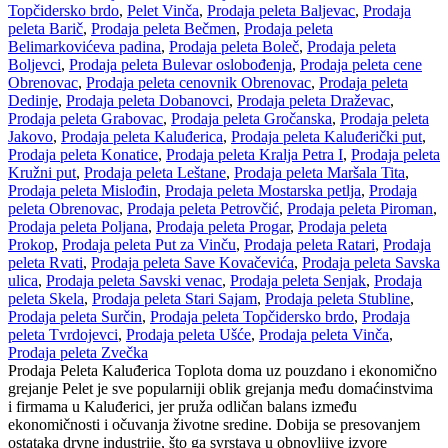
Topčidersko brdo
,
Pelet Vinča
,
Prodaja peleta Baljevac
,
Prodaja
peleta Barič
,
Prodaja peleta Bečmen
,
Prodaja peleta
Belimarkovićeva padina
,
Prodaja peleta Boleč
,
Prodaja peleta
Boljevci
,
Prodaja peleta Bulevar oslobođenja
,
Prodaja peleta cene
Obrenovac
,
Prodaja peleta cenovnik Obrenovac
,
Prodaja peleta
Dedinje
,
Prodaja peleta Dobanovci
,
Prodaja peleta Draževac
,
Prodaja peleta Grabovac
,
Prodaja peleta Gročanska
,
Prodaja peleta
Jakovo
,
Prodaja peleta Kaluđerica
,
Prodaja peleta Kaluđerički put
,
Prodaja peleta Konatice
,
Prodaja peleta Kralja Petra I
,
Prodaja peleta
Kružni put
,
Prodaja peleta Leštane
,
Prodaja peleta Maršala Tita
,
Prodaja peleta Mislođin
,
Prodaja peleta Mostarska petlja
,
Prodaja
peleta Obrenovac
,
Prodaja peleta Petrovčić
,
Prodaja peleta Piroman
,
Prodaja peleta Poljana
,
Prodaja peleta Progar
,
Prodaja peleta
Prokop
,
Prodaja peleta Put za Vinču
,
Prodaja peleta Ratari
,
Prodaja
peleta Rvati
,
Prodaja peleta Save Kovačevića
,
Prodaja peleta Savska
ulica
,
Prodaja peleta Savski venac
,
Prodaja peleta Senjak
,
Prodaja
peleta Skela
,
Prodaja peleta Stari Sajam
,
Prodaja peleta Stubline
,
Prodaja peleta Surčin
,
Prodaja peleta Topčidersko brdo
,
Prodaja
peleta Tvrdojevci
,
Prodaja peleta Ušće
,
Prodaja peleta Vinča
,
Prodaja peleta Zvečka
Prodaja Peleta Kaluđerica Toplota doma uz pouzdano i ekonomično
grejanje Pelet je sve popularniji oblik grejanja među domaćinstvima
i firmama u Kaluđerici, jer pruža odličan balans između
ekonomičnosti i očuvanja životne sredine. Dobija se presovanjem
ostataka drvne industrije, što ga svrstava u obnovljive izvore