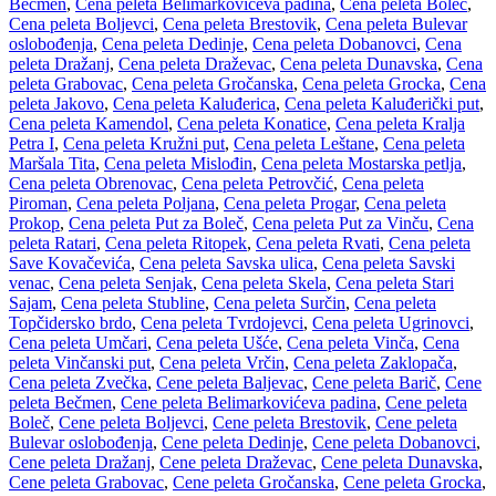
Bečmen
,
Cena peleta Belimarkovićeva padina
,
Cena peleta Boleč
,
Cena peleta Boljevci
,
Cena peleta Brestovik
,
Cena peleta Bulevar
oslobođenja
,
Cena peleta Dedinje
,
Cena peleta Dobanovci
,
Cena
peleta Dražanj
,
Cena peleta Draževac
,
Cena peleta Dunavska
,
Cena
peleta Grabovac
,
Cena peleta Gročanska
,
Cena peleta Grocka
,
Cena
peleta Jakovo
,
Cena peleta Kaluđerica
,
Cena peleta Kaluđerički put
,
Cena peleta Kamendol
,
Cena peleta Konatice
,
Cena peleta Kralja
Petra I
,
Cena peleta Kružni put
,
Cena peleta Leštane
,
Cena peleta
Maršala Tita
,
Cena peleta Mislođin
,
Cena peleta Mostarska petlja
,
Cena peleta Obrenovac
,
Cena peleta Petrovčić
,
Cena peleta
Piroman
,
Cena peleta Poljana
,
Cena peleta Progar
,
Cena peleta
Prokop
,
Cena peleta Put za Boleč
,
Cena peleta Put za Vinču
,
Cena
peleta Ratari
,
Cena peleta Ritopek
,
Cena peleta Rvati
,
Cena peleta
Save Kovačevića
,
Cena peleta Savska ulica
,
Cena peleta Savski
venac
,
Cena peleta Senjak
,
Cena peleta Skela
,
Cena peleta Stari
Sajam
,
Cena peleta Stubline
,
Cena peleta Surčin
,
Cena peleta
Topčidersko brdo
,
Cena peleta Tvrdojevci
,
Cena peleta Ugrinovci
,
Cena peleta Umčari
,
Cena peleta Ušće
,
Cena peleta Vinča
,
Cena
peleta Vinčanski put
,
Cena peleta Vrčin
,
Cena peleta Zaklopača
,
Cena peleta Zvečka
,
Cene peleta Baljevac
,
Cene peleta Barič
,
Cene
peleta Bečmen
,
Cene peleta Belimarkovićeva padina
,
Cene peleta
Boleč
,
Cene peleta Boljevci
,
Cene peleta Brestovik
,
Cene peleta
Bulevar oslobođenja
,
Cene peleta Dedinje
,
Cene peleta Dobanovci
,
Cene peleta Dražanj
,
Cene peleta Draževac
,
Cene peleta Dunavska
,
Cene peleta Grabovac
,
Cene peleta Gročanska
,
Cene peleta Grocka
,