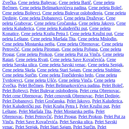
Zvečka
,
Cene peleta Baljevac
,
Cene peleta Barič
,
Cene peleta
Bečmen
,
Cene peleta Belimarkovićeva padina
,
Cene peleta Boleč
,
Cene peleta Boljevci
,
Cene peleta Bulevar oslobođenja
,
Cene peleta
Dedinje
,
Cene peleta Dobanovci
,
Cene peleta Draževac
,
Cene
peleta Grabovac
,
Cene peleta Gročanska
,
Cene peleta Jakovo
,
Cene
peleta Kaluđerica
,
Cene peleta Kaluđerički put
,
Cene peleta
Konatice
,
Cene peleta Kralja Petra I
,
Cene peleta Kružni put
,
Cene
peleta Leštane
,
Cene peleta Maršala Tita
,
Cene peleta Mislođin
,
Cene peleta Mostarska petlja
,
Cene peleta Obrenovac
,
Cene peleta
Petrovčić
,
Cene peleta Piroman
,
Cene peleta Poljana
,
Cene peleta
Progar
,
Cene peleta Prokop
,
Cene peleta Put za Vinču
,
Cene peleta
Ratari
,
Cene peleta Rvati
,
Cene peleta Save Kovačevića
,
Cene
peleta Savska ulica
,
Cene peleta Savski venac
,
Cene peleta Senjak
,
Cene peleta Skela
,
Cene peleta Stari Sajam
,
Cene peleta Stubline
,
Cene peleta Surčin
,
Cene peleta Topčidersko brdo
,
Cene peleta
Tvrdojevci
,
Cene peleta Ušće
,
Cene peleta Vinča
,
Cene peleta
Zvečka
,
Pelet Bečmen
,
Pelet Belimarkovićeva padina
,
Pelet Boleč
,
Pelet Boljevci
,
Pelet Bulevar oslobođenja
,
Pelet cena Obrenovac
,
Pelet cene Obrenovac
,
Pelet cenovnik Obrenovac
,
Pelet Dedinje
,
Pelet Dobanovci
,
Pelet Gročanska
,
Pelet Jakovo
,
Pelet Kaluđerica
,
Pelet Kaluđerički put
,
Pelet Kralja Petra I
,
Pelet Kružni put
,
Pelet
Leštane
,
Pelet Maršala Tita
,
Pelet Mostarska petlja
,
Pelet
Obrenovac
,
Pelet Petrovčić
,
Pelet Progar
,
Pelet Prokop
,
Pelet Put za
Vinču
,
Pelet Save Kovačevića
,
Pelet Savska ulica
,
Pelet Savski
venac
,
Pelet Senjak
,
Pelet Stari Sajam
,
Pelet Surčin
,
Pelet