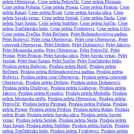
peleta Obrenovac
,
Cene peleta Petrovčić
,
Cene peleta Piroman
,
Cene peleta Poljana
,
Cene peleta Progar
,
Cene peleta Prokop
,
Cene
peleta Ratari
,
Cene peleta Rvati
,
Cene peleta Savska ulica
,
Cene
peleta Savski venac
,
Cene peleta Senjak
,
Cene peleta Skela
,
Cene
peleta Stari Sajam
,
Cene peleta Stubline
,
Cene peleta Surčin
,
Cene
peleta Topčidersko brdo
,
Cene peleta Tvrdojevci
,
Cene peleta Ušće
,
Cene peleta Zvečka
,
Pelet Bečmen
,
Pelet Belimarkovićeva padina
,
Pelet Boljevci
,
Pelet cena Obrenovac
,
Pelet cene Obrenovac
,
Pelet
cenovnik Obrenovac
,
Pelet Dedinje
,
Pelet Dobanovci
,
Pelet Jakovo
,
Pelet Mostarska petlja
,
Pelet Obrenovac
,
Pelet Petrovčić
,
Pelet
Progar
,
Pelet Prokop
,
Pelet Savska ulica
,
Pelet Savski venac
,
Pelet
Senjak
,
Pelet Stari Sajam
,
Pelet Surčin
,
Pelet Topčidersko brdo
,
Prodaja peleta Baljevac
,
Prodaja peleta Barič
,
Prodaja peleta
Bečmen
,
Prodaja peleta Belimarkovićeva padina
,
Prodaja peleta
Boljevci
,
Prodaja peleta cene Obrenovac
,
Prodaja peleta cenovnik
Obrenovac
,
Prodaja peleta Dedinje
,
Prodaja peleta Dobanovci
,
Prodaja peleta Draževac
,
Prodaja peleta Grabovac
,
Prodaja peleta
Jakovo
,
Prodaja peleta Konatice
,
Prodaja peleta Mislođin
,
Prodaja
peleta Mostarska petlja
,
Prodaja peleta Obrenovac
,
Prodaja peleta
Petrovčić
,
Prodaja peleta Piroman
,
Prodaja peleta Poljana
,
Prodaja
peleta Progar
,
Prodaja peleta Prokop
,
Prodaja peleta Ratari
,
Prodaja
peleta Rvati
,
Prodaja peleta Savska ulica
,
Prodaja peleta Savski
venac
,
Prodaja peleta Senjak
,
Prodaja peleta Skela
,
Prodaja peleta
Stari Sajam
,
Prodaja peleta Stubline
,
Prodaja peleta Surčin
,
Prodaja
peleta Topčidersko brdo
,
Prodaja peleta Tvrdojevci
,
Prodaja peleta