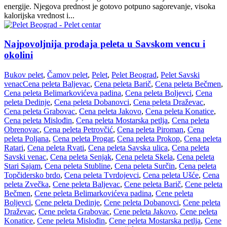
energije. Njegova prednost je gotovo potpuno sagorevanje, visoka
kalorijska vrednost i...
Najpovoljnija prodaja peleta u Savskom vencu i
okolini
Bukov pelet
,
Čamov pelet
,
Pelet
,
Pelet Beograd
,
Pelet Savski
venac
Cena peleta Baljevac
,
Cena peleta Barič
,
Cena peleta Bečmen
,
Cena peleta Belimarkovićeva padina
,
Cena peleta Boljevci
,
Cena
peleta Dedinje
,
Cena peleta Dobanovci
,
Cena peleta Draževac
,
Cena peleta Grabovac
,
Cena peleta Jakovo
,
Cena peleta Konatice
,
Cena peleta Mislođin
,
Cena peleta Mostarska petlja
,
Cena peleta
Obrenovac
,
Cena peleta Petrovčić
,
Cena peleta Piroman
,
Cena
peleta Poljana
,
Cena peleta Progar
,
Cena peleta Prokop
,
Cena peleta
Ratari
,
Cena peleta Rvati
,
Cena peleta Savska ulica
,
Cena peleta
Savski venac
,
Cena peleta Senjak
,
Cena peleta Skela
,
Cena peleta
Stari Sajam
,
Cena peleta Stubline
,
Cena peleta Surčin
,
Cena peleta
Topčidersko brdo
,
Cena peleta Tvrdojevci
,
Cena peleta Ušće
,
Cena
peleta Zvečka
,
Cene peleta Baljevac
,
Cene peleta Barič
,
Cene peleta
Bečmen
,
Cene peleta Belimarkovićeva padina
,
Cene peleta
Boljevci
,
Cene peleta Dedinje
,
Cene peleta Dobanovci
,
Cene peleta
Draževac
,
Cene peleta Grabovac
,
Cene peleta Jakovo
,
Cene peleta
Konatice
,
Cene peleta Mislođin
,
Cene peleta Mostarska petlja
,
Cene