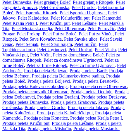
Pelet Dunavska
,
Pelet grejanje Boleč
,
Pelet grejanje Ritopek
,
Pelet
grejanje Ugrinovci
,
Pelet Gročanska
,
Pelet Grocka
,
Pelet isporuka
Boleč
,
Pelet isporuka Ritopek
,
Pelet isporuka Ugrinovci
,
Pelet
Jakovo
,
Pelet Kaluđerica
,
Pelet Kaluđerički put
,
Pelet Kamendol
,
Pelet Kralja Petra I
,
Pelet Kružni put
,
Pelet Leštane
,
Pelet Maršala
Tita
,
Pelet Mostarska petlja
,
Pelet Obrenovac
,
Pelet Petrovčić
,
Pelet
Progar
,
Pelet Prokop
,
Pelet Put za Boleč
,
Pelet Put za Vinču
,
Pelet
Ritopek
,
Pelet Save Kovačevića
,
Pelet Savska ulica
,
Pelet Savski
venac
,
Pelet Senjak
,
Pelet Stari Sajam
,
Pelet Surčin
,
Pelet
Topčidersko brdo
,
Pelet Ugrinovci
,
Pelet Umčari
,
Pelet Vinča
,
Pelet
Vinčanski put
,
Pelet Vrčin
,
Pelet za domaćinstva Boleč
,
Pelet za
domaćinstva Ritopek
,
Pelet za domaćinstva Ugrinovci
,
Pelet za
firme Boleč
,
Pelet za firme Ritopek
,
Pelet za firme Ugrinovci
,
Pelet
Zaklopača
,
Prodaja peleta Baljevac
,
Prodaja peleta Barič
,
Prodaja
peleta Bečmen
,
Prodaja peleta Belimarkovićeva padina
,
Prodaja
peleta Boleč
,
Prodaja peleta Boljevci
,
Prodaja peleta Brestovik
,
Prodaja peleta Bulevar oslobođenja
,
Prodaja peleta cene Obrenovac
,
Prodaja peleta cenovnik Obrenovac
,
Prodaja peleta Dedinje
,
Prodaja
peleta Dobanovci
,
Prodaja peleta Dražanj
,
Prodaja peleta Draževac
,
Prodaja peleta Dunavska
,
Prodaja peleta Grabovac
,
Prodaja peleta
Gročanska
,
Prodaja peleta Grocka
,
Prodaja peleta Jakovo
,
Prodaja
peleta Kaluđerica
,
Prodaja peleta Kaluđerički put
,
Prodaja peleta
Kamendol
,
Prodaja peleta Konatice
,
Prodaja peleta Kralja Petra I
,
Prodaja peleta Kružni put
,
Prodaja peleta Leštane
,
Prodaja peleta
Maršala Tita
,
Prodaja peleta Mislođin
,
Prodaja peleta Mostarska