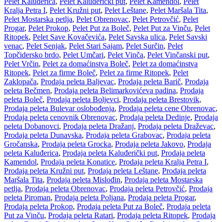
Pelet Kaluđerica
,
Pelet Kaluđerički put
,
Pelet Kamendol
,
Pelet
Kralja Petra I
,
Pelet Kružni put
,
Pelet Leštane
,
Pelet Maršala Tita
,
Pelet Mostarska petlja
,
Pelet Obrenovac
,
Pelet Petrovčić
,
Pelet
Progar
,
Pelet Prokop
,
Pelet Put za Boleč
,
Pelet Put za Vinču
,
Pelet
Ritopek
,
Pelet Save Kovačevića
,
Pelet Savska ulica
,
Pelet Savski
venac
,
Pelet Senjak
,
Pelet Stari Sajam
,
Pelet Surčin
,
Pelet
Topčidersko brdo
,
Pelet Umčari
,
Pelet Vinča
,
Pelet Vinčanski put
,
Pelet Vrčin
,
Pelet za domaćinstva Boleč
,
Pelet za domaćinstva
Ritopek
,
Pelet za firme Boleč
,
Pelet za firme Ritopek
,
Pelet
Zaklopača
,
Prodaja peleta Baljevac
,
Prodaja peleta Barič
,
Prodaja
peleta Bečmen
,
Prodaja peleta Belimarkovićeva padina
,
Prodaja
peleta Boleč
,
Prodaja peleta Boljevci
,
Prodaja peleta Brestovik
,
Prodaja peleta Bulevar oslobođenja
,
Prodaja peleta cene Obrenovac
,
Prodaja peleta cenovnik Obrenovac
,
Prodaja peleta Dedinje
,
Prodaja
peleta Dobanovci
,
Prodaja peleta Dražanj
,
Prodaja peleta Draževac
,
Prodaja peleta Dunavska
,
Prodaja peleta Grabovac
,
Prodaja peleta
Gročanska
,
Prodaja peleta Grocka
,
Prodaja peleta Jakovo
,
Prodaja
peleta Kaluđerica
,
Prodaja peleta Kaluđerički put
,
Prodaja peleta
Kamendol
,
Prodaja peleta Konatice
,
Prodaja peleta Kralja Petra I
,
Prodaja peleta Kružni put
,
Prodaja peleta Leštane
,
Prodaja peleta
Maršala Tita
,
Prodaja peleta Mislođin
,
Prodaja peleta Mostarska
petlja
,
Prodaja peleta Obrenovac
,
Prodaja peleta Petrovčić
,
Prodaja
peleta Piroman
,
Prodaja peleta Poljana
,
Prodaja peleta Progar
,
Prodaja peleta Prokop
,
Prodaja peleta Put za Boleč
,
Prodaja peleta
Put za Vinču
,
Prodaja peleta Ratari
,
Prodaja peleta Ritopek
,
Prodaja