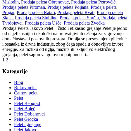
Mislođin
,
Prodaja peleta Obrenovac
,
Prodaja peleta Petrovčić
,
Prodaja peleta Piroman
,
Prodaja peleta Poljana
,
Prodaja peleta
Progar
,
Prodaja peleta Ratari
,
Prodaja peleta Rvati
,
Prodaja peleta
Skela
,
Prodaja peleta Stubline
,
Prodaja peleta Surčin
,
Prodaja peleta
Tvrdojevci
,
Prodaja peleta Ušće
,
Prodaja peleta Zvečka
Prodaja Peleta Jakovo Pelet – čisto i efikasno grejanje Pelet je jedno
od najefikasnijih i ekološki najprihvatljivijih rešenja za zagrevanje
domaćinstava i poslovnih prostora. Dobija se presovanjem piljevine
i ostataka iz drvne industrije, zbog čega spada u obnovljive izvore
energije. Za razliku od uglja, mazuta ili isključivo električnog
grejanja, pelet sagoreva gotovo u potpunosti i...
1
2
Kategorije
Blog
Bukov pelet
Čamov pelet
Pelet
Pelet Beograd
Pelet Boleč
Pelet Dobanovci
Pelet Grocka
Pelet i grejanje
Pelet Jakovo