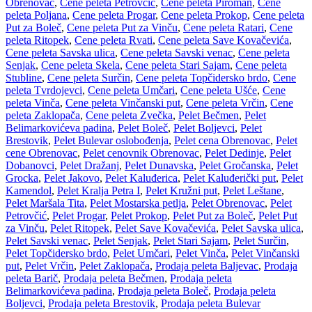
Obrenovac
,
Cene peleta Petrovčić
,
Cene peleta Piroman
,
Cene
peleta Poljana
,
Cene peleta Progar
,
Cene peleta Prokop
,
Cene peleta
Put za Boleč
,
Cene peleta Put za Vinču
,
Cene peleta Ratari
,
Cene
peleta Ritopek
,
Cene peleta Rvati
,
Cene peleta Save Kovačevića
,
Cene peleta Savska ulica
,
Cene peleta Savski venac
,
Cene peleta
Senjak
,
Cene peleta Skela
,
Cene peleta Stari Sajam
,
Cene peleta
Stubline
,
Cene peleta Surčin
,
Cene peleta Topčidersko brdo
,
Cene
peleta Tvrdojevci
,
Cene peleta Umčari
,
Cene peleta Ušće
,
Cene
peleta Vinča
,
Cene peleta Vinčanski put
,
Cene peleta Vrčin
,
Cene
peleta Zaklopača
,
Cene peleta Zvečka
,
Pelet Bečmen
,
Pelet
Belimarkovićeva padina
,
Pelet Boleč
,
Pelet Boljevci
,
Pelet
Brestovik
,
Pelet Bulevar oslobođenja
,
Pelet cena Obrenovac
,
Pelet
cene Obrenovac
,
Pelet cenovnik Obrenovac
,
Pelet Dedinje
,
Pelet
Dobanovci
,
Pelet Dražanj
,
Pelet Dunavska
,
Pelet Gročanska
,
Pelet
Grocka
,
Pelet Jakovo
,
Pelet Kaluđerica
,
Pelet Kaluđerički put
,
Pelet
Kamendol
,
Pelet Kralja Petra I
,
Pelet Kružni put
,
Pelet Leštane
,
Pelet Maršala Tita
,
Pelet Mostarska petlja
,
Pelet Obrenovac
,
Pelet
Petrovčić
,
Pelet Progar
,
Pelet Prokop
,
Pelet Put za Boleč
,
Pelet Put
za Vinču
,
Pelet Ritopek
,
Pelet Save Kovačevića
,
Pelet Savska ulica
,
Pelet Savski venac
,
Pelet Senjak
,
Pelet Stari Sajam
,
Pelet Surčin
,
Pelet Topčidersko brdo
,
Pelet Umčari
,
Pelet Vinča
,
Pelet Vinčanski
put
,
Pelet Vrčin
,
Pelet Zaklopača
,
Prodaja peleta Baljevac
,
Prodaja
peleta Barič
,
Prodaja peleta Bečmen
,
Prodaja peleta
Belimarkovićeva padina
,
Prodaja peleta Boleč
,
Prodaja peleta
Boljevci
,
Prodaja peleta Brestovik
,
Prodaja peleta Bulevar