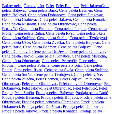
Bukov pelet
,
Čamov pelet
,
Pelet
,
Pelet Beograd
,
Pelet Jakovo
Cena
peleta Baljevac
,
Cena peleta Barič
,
Cena peleta Bečmen
,
Cena
peleta Boljevci
,
Cena peleta Dobanovci
,
Cena peleta Draževac
,
Cena peleta Grabovac
,
Cena peleta Jakovo
,
Cena peleta Konatice
,
Cena peleta Mislođin
,
Cena peleta Obrenovac
,
Cena peleta
Petrovčić
,
Cena peleta Piroman
,
Cena peleta Poljana
,
Cena peleta
Progar
,
Cena peleta Ratari
,
Cena peleta Rvati
,
Cena peleta Skela
,
Cena peleta Stubline
,
Cena peleta Surčin
,
Cena peleta Tvrdojevci
,
Cena peleta Ušće
,
Cena peleta Zvečka
,
Cene peleta Baljevac
,
Cene
peleta Barič
,
Cene peleta Bečmen
,
Cene peleta Boljevci
,
Cene
peleta Dobanovci
,
Cene peleta Draževac
,
Cene peleta Grabovac
,
Cene peleta Jakovo
,
Cene peleta Konatice
,
Cene peleta Mislođin
,
Cene peleta Obrenovac
,
Cene peleta Petrovčić
,
Cene peleta
Piroman
,
Cene peleta Poljana
,
Cene peleta Progar
,
Cene peleta
Ratari
,
Cene peleta Rvati
,
Cene peleta Skela
,
Cene peleta Stubline
,
Cene peleta Surčin
,
Cene peleta Tvrdojevci
,
Cene peleta Ušće
,
Cene peleta Zvečka
,
Pelet Bečmen
,
Pelet Boljevci
,
Pelet cena
Obrenovac
,
Pelet cene Obrenovac
,
Pelet cenovnik Obrenovac
,
Pelet
Dobanovci
,
Pelet Jakovo
,
Pelet Obrenovac
,
Pelet Petrovčić
,
Pelet
Progar
,
Pelet Surčin
,
Prodaja peleta Baljevac
,
Prodaja peleta Barič
,
Prodaja peleta Bečmen
,
Prodaja peleta Boljevci
,
Prodaja peleta cene
Obrenovac
,
Prodaja peleta cenovnik Obrenovac
,
Prodaja peleta
Dobanovci
,
Prodaja peleta Draževac
,
Prodaja peleta Grabovac
,
Prodaja peleta Jakovo
,
Prodaja peleta Konatice
,
Prodaja peleta