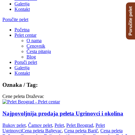
Galerija
Poručite pelet
Kontakt
Poručite pelet
Početna
Pelet centar
O nama
Cenovnik
Česta pitanja
Blog
Poruči pelet
Galerija
Kontakt
Oznaka / Tag:
Cene peleta Draževac
Najpovoljnija prodaja peleta Ugrinovci i okolina
Bukov pelet
,
Čamov pelet
,
Pelet
,
Pelet Beograd
,
Pelet
Ugrinovci
Cena peleta Baljevac
,
Cena peleta Barič
,
Cena peleta