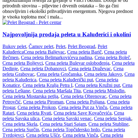
najpouzdanijih rešenja za grejanje u Vinči i okolini. Dobija se od
prirodnih sirovina – piljevine i drvenih ostataka – što ga čini
obnovljivim i ekološki prihvatljivim energentom. Njegova prednost
je visoka toplotna moć i mala...
Najpovoljnija prodaja peleta u Kaluđerici i okolini
Bukov pelet
,
Čamov pelet
,
Pelet
,
Pelet Beograd
,
Pelet
Kaluđerica
Cena peleta Baljevac
,
Cena peleta Barič
,
Cena peleta
Bečmen
,
Cena peleta Belimarkovićeva padina
,
Cena peleta Boleč
,
Cena peleta Boljevci
,
Cena peleta Bulevar oslobođenja
,
Cena peleta
Dedinje
,
Cena peleta Dobanovci
,
Cena peleta Draževac
,
Cena
peleta Grabovac
,
Cena peleta Gročanska
,
Cena peleta Jakovo
,
Cena
peleta Kaluđerica
,
Cena peleta Kaluđerički put
,
Cena peleta
Konatice
,
Cena peleta Kralja Petra I
,
Cena peleta Kružni put
,
Cena
peleta Leštane
,
Cena peleta Maršala Tita
,
Cena peleta Mislođin
,
Cena peleta Mostarska petlja
,
Cena peleta Obrenovac
,
Cena peleta
Petrovčić
,
Cena peleta Piroman
,
Cena peleta Poljana
,
Cena peleta
Progar
,
Cena peleta Prokop
,
Cena peleta Put za Vinču
,
Cena peleta
Ratari
,
Cena peleta Rvati
,
Cena peleta Save Kovačevića
,
Cena
peleta Savska ulica
,
Cena peleta Savski venac
,
Cena peleta Senjak
,
Cena peleta Skela
,
Cena peleta Stari Sajam
,
Cena peleta Stubline
,
Cena peleta Surčin
,
Cena peleta Topčidersko brdo
,
Cena peleta
Tvrdojevci
,
Cena peleta Ušće
,
Cena peleta Vinča
,
Cena peleta