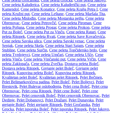
Cene peleta Gročanska
,
Cene peleta Grocka
,
Cene peleta Jakovo
,
Cene peleta Kaluđerica
,
Cene peleta Kaluđerički put
,
Cene peleta
Kamendol
,
Cene peleta Konatice
,
Cene peleta Kralja Petra I
,
Cene
peleta Kružni put
,
Cene peleta Leštane
,
Cene peleta Maršala Tita
,
Cene peleta Mislođin
,
Cene peleta Mostarska petlja
,
Cene peleta
Obrenovac
,
Cene peleta Petrovčić
,
Cene peleta Piroman
,
Cene
peleta Poljana
,
Cene peleta Progar
,
Cene peleta Prokop
,
Cene peleta
Put za Boleč
,
Cene peleta Put za Vinču
,
Cene peleta Ratari
,
Cene
peleta Ritopek
,
Cene peleta Rvati
,
Cene peleta Save Kovačevića
,
Cene peleta Savska ulica
,
Cene peleta Savski venac
,
Cene peleta
Senjak
,
Cene peleta Skela
,
Cene peleta Stari Sajam
,
Cene peleta
Stubline
,
Cene peleta Surčin
,
Cene peleta Topčidersko brdo
,
Cene
peleta Tvrdojevci
,
Cene peleta Umčari
,
Cene peleta Ušće
,
Cene
peleta Vinča
,
Cene peleta Vinčanski put
,
Cene peleta Vrčin
,
Cene
peleta Zaklopača
,
Cene peleta Zvečka
,
Dostava peleta Boleč
,
Dostava peleta Ritopek
,
Grejanje pelet Boleč
,
Grejanje pelet
Ritopek
,
Kupovina peleta Boleč
,
Kupovina peleta Ritopek
,
Kvalitetan pelet Boleč
,
Kvalitetan pelet Ritopek
,
Pelet Bečmen
,
Pelet Belimarkovićeva padina
,
Pelet Boleč
,
Pelet Boljevci
,
Pelet
Brestovik
,
Pelet Bulevar oslobođenja
,
Pelet cena Boleč
,
Pelet cena
Obrenovac
,
Pelet cena Ritopek
,
Pelet cene Boleč
,
Pelet cene
Obrenovac
,
Pelet cenovnik Boleč
,
Pelet cenovnik Obrenovac
,
Pelet
Dedinje
,
Pelet Dobanovci
,
Pelet Dražanj
,
Pelet Dunavska
,
Pelet
grejanje Boleč
,
Pelet grejanje Ritopek
,
Pelet Gročanska
,
Pelet
Grocka
,
Pelet isporuka Boleč
,
Pelet isporuka Ritopek
,
Pelet Jakovo
,