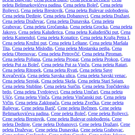
peleta Belimarkovićeva padina
,
Cena peleta Boleč
,
Cena peleta
Boljevci
,
Cena peleta Brestovik
,
Cena peleta Bulevar oslobođenja
,
Cena peleta Dedinje
,
Cena peleta Dobanovci
,
Cena peleta Dražanj
,
Cena peleta Draževac
,
Cena peleta Dunavska
,
Cena peleta
Grabovac
,
Cena peleta Gročanska
,
Cena peleta Grocka
,
Cena peleta
Jakovo
,
Cena peleta Kaluđerica
,
Cena peleta Kaluđerički put
,
Cena
peleta Kamendol
,
Cena peleta Konatice
,
Cena peleta Kralja Petra I
,
Cena peleta Kružni put
,
Cena peleta Leštane
,
Cena peleta Maršala
Tita
,
Cena peleta Mislođin
,
Cena peleta Mostarska petlja
,
Cena
peleta Obrenovac
,
Cena peleta Petrovčić
,
Cena peleta Piroman
,
Cena peleta Poljana
,
Cena peleta Progar
,
Cena peleta Prokop
,
Cena
peleta Put za Boleč
,
Cena peleta Put za Vinču
,
Cena peleta Ratari
,
Cena peleta Ritopek
,
Cena peleta Rvati
,
Cena peleta Save
Kovačevića
,
Cena peleta Savska ulica
,
Cena peleta Savski venac
,
Cena peleta Senjak
,
Cena peleta Skela
,
Cena peleta Stari Sajam
,
Cena peleta Stubline
,
Cena peleta Surčin
,
Cena peleta Topčidersko
brdo
,
Cena peleta Tvrdojevci
,
Cena peleta Umčari
,
Cena peleta
Ušće
,
Cena peleta Vinča
,
Cena peleta Vinčanski put
,
Cena peleta
Vrčin
,
Cena peleta Zaklopača
,
Cena peleta Zvečka
,
Cene peleta
Baljevac
,
Cene peleta Barič
,
Cene peleta Bečmen
,
Cene peleta
Belimarkovićeva padina
,
Cene peleta Boleč
,
Cene peleta Boljevci
,
Cene peleta Brestovik
,
Cene peleta Bulevar oslobođenja
,
Cene
peleta Dedinje
,
Cene peleta Dobanovci
,
Cene peleta Dražanj
,
Cene
peleta Draževac
,
Cene peleta Dunavska
,
Cene peleta Grabovac
,