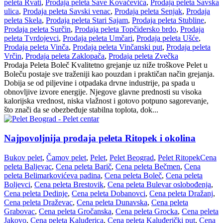
peleta Rvati
,
Prodaja peleta Save Kovačevića
,
Prodaja peleta Savska
ulica
,
Prodaja peleta Savski venac
,
Prodaja peleta Senjak
,
Prodaja
peleta Skela
,
Prodaja peleta Stari Sajam
,
Prodaja peleta Stubline
,
Prodaja peleta Surčin
,
Prodaja peleta Topčidersko brdo
,
Prodaja
peleta Tvrdojevci
,
Prodaja peleta Umčari
,
Prodaja peleta Ušće
,
Prodaja peleta Vinča
,
Prodaja peleta Vinčanski put
,
Prodaja peleta
Vrčin
,
Prodaja peleta Zaklopača
,
Prodaja peleta Zvečka
Prodaja Peleta Boleč Kvalitetno grejanje uz niže troškove Pelet u
Boleču postaje sve traženiji kao pouzdan i praktičan način grejanja.
Dobija se od piljevine i otpadaka drvne industrije, pa spada u
obnovljive izvore energije. Njegove glavne prednosti su visoka
kalorijska vrednost, niska vlažnost i gotovo potpuno sagorevanje,
što znači da se obezbeđuje stabilna toplota, dok...
Najpovoljnija prodaja peleta Ritopek i okolina
Bukov pelet
,
Čamov pelet
,
Pelet
,
Pelet Beograd
,
Pelet Ritopek
Cena
peleta Baljevac
,
Cena peleta Barič
,
Cena peleta Bečmen
,
Cena
peleta Belimarkovićeva padina
,
Cena peleta Boleč
,
Cena peleta
Boljevci
,
Cena peleta Brestovik
,
Cena peleta Bulevar oslobođenja
,
Cena peleta Dedinje
,
Cena peleta Dobanovci
,
Cena peleta Dražanj
,
Cena peleta Draževac
,
Cena peleta Dunavska
,
Cena peleta
Grabovac
,
Cena peleta Gročanska
,
Cena peleta Grocka
,
Cena peleta
Jakovo
,
Cena peleta Kaluđerica
,
Cena peleta Kaluđerički put
,
Cena