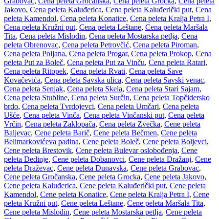
Grabovac
,
Cena peleta Gročanska
,
Cena peleta Grocka
,
Cena peleta
Jakovo
,
Cena peleta Kaluđerica
,
Cena peleta Kaluđerički put
,
Cena
peleta Kamendol
,
Cena peleta Konatice
,
Cena peleta Kralja Petra I
,
Cena peleta Kružni put
,
Cena peleta Leštane
,
Cena peleta Maršala
Tita
,
Cena peleta Mislođin
,
Cena peleta Mostarska petlja
,
Cena
peleta Obrenovac
,
Cena peleta Petrovčić
,
Cena peleta Piroman
,
Cena peleta Poljana
,
Cena peleta Progar
,
Cena peleta Prokop
,
Cena
peleta Put za Boleč
,
Cena peleta Put za Vinču
,
Cena peleta Ratari
,
Cena peleta Ritopek
,
Cena peleta Rvati
,
Cena peleta Save
Kovačevića
,
Cena peleta Savska ulica
,
Cena peleta Savski venac
,
Cena peleta Senjak
,
Cena peleta Skela
,
Cena peleta Stari Sajam
,
Cena peleta Stubline
,
Cena peleta Surčin
,
Cena peleta Topčidersko
brdo
,
Cena peleta Tvrdojevci
,
Cena peleta Umčari
,
Cena peleta
Ušće
,
Cena peleta Vinča
,
Cena peleta Vinčanski put
,
Cena peleta
Vrčin
,
Cena peleta Zaklopača
,
Cena peleta Zvečka
,
Cene peleta
Baljevac
,
Cene peleta Barič
,
Cene peleta Bečmen
,
Cene peleta
Belimarkovićeva padina
,
Cene peleta Boleč
,
Cene peleta Boljevci
,
Cene peleta Brestovik
,
Cene peleta Bulevar oslobođenja
,
Cene
peleta Dedinje
,
Cene peleta Dobanovci
,
Cene peleta Dražanj
,
Cene
peleta Draževac
,
Cene peleta Dunavska
,
Cene peleta Grabovac
,
Cene peleta Gročanska
,
Cene peleta Grocka
,
Cene peleta Jakovo
,
Cene peleta Kaluđerica
,
Cene peleta Kaluđerički put
,
Cene peleta
Kamendol
,
Cene peleta Konatice
,
Cene peleta Kralja Petra I
,
Cene
peleta Kružni put
,
Cene peleta Leštane
,
Cene peleta Maršala Tita
,
Cene peleta Mislođin
,
Cene peleta Mostarska petlja
,
Cene peleta