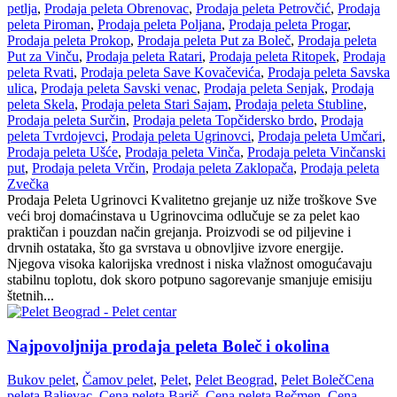
petlja
,
Prodaja peleta Obrenovac
,
Prodaja peleta Petrovčić
,
Prodaja
peleta Piroman
,
Prodaja peleta Poljana
,
Prodaja peleta Progar
,
Prodaja peleta Prokop
,
Prodaja peleta Put za Boleč
,
Prodaja peleta
Put za Vinču
,
Prodaja peleta Ratari
,
Prodaja peleta Ritopek
,
Prodaja
peleta Rvati
,
Prodaja peleta Save Kovačevića
,
Prodaja peleta Savska
ulica
,
Prodaja peleta Savski venac
,
Prodaja peleta Senjak
,
Prodaja
peleta Skela
,
Prodaja peleta Stari Sajam
,
Prodaja peleta Stubline
,
Prodaja peleta Surčin
,
Prodaja peleta Topčidersko brdo
,
Prodaja
peleta Tvrdojevci
,
Prodaja peleta Ugrinovci
,
Prodaja peleta Umčari
,
Prodaja peleta Ušće
,
Prodaja peleta Vinča
,
Prodaja peleta Vinčanski
put
,
Prodaja peleta Vrčin
,
Prodaja peleta Zaklopača
,
Prodaja peleta
Zvečka
Prodaja Peleta Ugrinovci Kvalitetno grejanje uz niže troškove Sve
veći broj domaćinstava u Ugrinovcima odlučuje se za pelet kao
praktičan i pouzdan način grejanja. Proizvodi se od piljevine i
drvnih ostataka, što ga svrstava u obnovljive izvore energije.
Njegova visoka kalorijska vrednost i niska vlažnost omogućavaju
stabilnu toplotu, dok skoro potpuno sagorevanje smanjuje emisiju
štetnih...
Najpovoljnija prodaja peleta Boleč i okolina
Bukov pelet
,
Čamov pelet
,
Pelet
,
Pelet Beograd
,
Pelet Boleč
Cena
peleta Baljevac
,
Cena peleta Barič
,
Cena peleta Bečmen
,
Cena