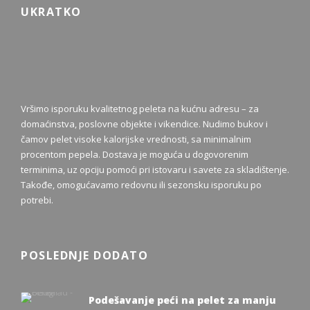
UKRATKO
Vršimo isporuku kvalitetnog peleta na kućnu adresu – za
domaćinstva, poslovne objekte i vikendice. Nudimo bukov i
čamov pelet visoke kalorijske vrednosti, sa minimalnim
procentom pepela. Dostava je moguća u dogovorenim
terminima, uz opciju pomoći pri istovaru i savete za skladištenje.
Takođe, omogućavamo redovnu ili sezonsku isporuku po
potrebi.
POSLEDNJE DODATO
Podešavanje peći na pelet za manju