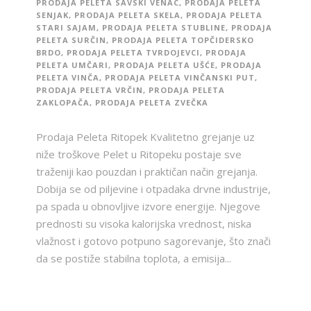
PRODAJA PELETA SAVSKI VENAC
,
PRODAJA PELETA
SENJAK
,
PRODAJA PELETA SKELA
,
PRODAJA PELETA
STARI SAJAM
,
PRODAJA PELETA STUBLINE
,
PRODAJA
PELETA SURČIN
,
PRODAJA PELETA TOPČIDERSKO
BRDO
,
PRODAJA PELETA TVRDOJEVCI
,
PRODAJA
PELETA UMČARI
,
PRODAJA PELETA UŠĆE
,
PRODAJA
PELETA VINČA
,
PRODAJA PELETA VINČANSKI PUT
,
PRODAJA PELETA VRČIN
,
PRODAJA PELETA
ZAKLOPAČA
,
PRODAJA PELETA ZVEČKA
Prodaja Peleta Ritopek Kvalitetno grejanje uz
niže troškove Pelet u Ritopeku postaje sve
traženiji kao pouzdan i praktičan način grejanja.
Dobija se od piljevine i otpadaka drvne industrije,
pa spada u obnovljive izvore energije. Njegove
prednosti su visoka kalorijska vrednost, niska
vlažnost i gotovo potpuno sagorevanje, što znači
da se postiže stabilna toplota, a emisija...