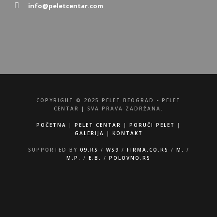
info@peletcentar.com
COPYRIGHT © 2025 PELET BEOGRAD - PELET
CENTAR | SVA PRAVA ZADRŽANA.
POČETNA
|
PELET CENTAR
|
PORUČI PELET
|
GALERIJA
|
KONTAKT
SUPPORTED BY
09.RS
/
WS9
/
FIRMA.CO.RS
/
M.
/
M.P.
/
E.B.
/
POLOVNO.RS