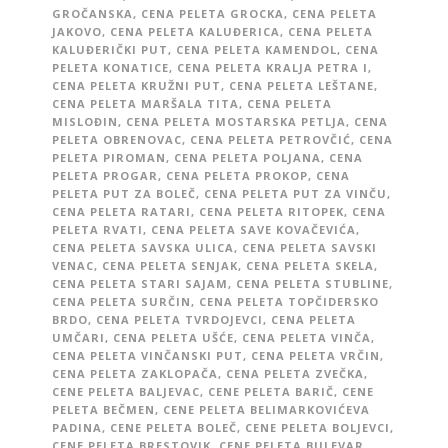
GROČANSKA
,
CENA PELETA GROCKA
,
CENA PELETA
JAKOVO
,
CENA PELETA KALUĐERICA
,
CENA PELETA
KALUĐERIČKI PUT
,
CENA PELETA KAMENDOL
,
CENA
PELETA KONATICE
,
CENA PELETA KRALJA PETRA I
,
CENA PELETA KRUŽNI PUT
,
CENA PELETA LEŠTANE
,
CENA PELETA MARŠALA TITA
,
CENA PELETA
MISLOĐIN
,
CENA PELETA MOSTARSKA PETLJA
,
CENA
PELETA OBRENOVAC
,
CENA PELETA PETROVČIĆ
,
CENA
PELETA PIROMAN
,
CENA PELETA POLJANA
,
CENA
PELETA PROGAR
,
CENA PELETA PROKOP
,
CENA
PELETA PUT ZA BOLEČ
,
CENA PELETA PUT ZA VINČU
,
CENA PELETA RATARI
,
CENA PELETA RITOPEK
,
CENA
PELETA RVATI
,
CENA PELETA SAVE KOVAČEVIĆA
,
CENA PELETA SAVSKA ULICA
,
CENA PELETA SAVSKI
VENAC
,
CENA PELETA SENJAK
,
CENA PELETA SKELA
,
CENA PELETA STARI SAJAM
,
CENA PELETA STUBLINE
,
CENA PELETA SURČIN
,
CENA PELETA TOPČIDERSKO
BRDO
,
CENA PELETA TVRDOJEVCI
,
CENA PELETA
UMČARI
,
CENA PELETA UŠĆE
,
CENA PELETA VINČA
,
CENA PELETA VINČANSKI PUT
,
CENA PELETA VRČIN
,
CENA PELETA ZAKLOPAČA
,
CENA PELETA ZVEČKA
,
CENE PELETA BALJEVAC
,
CENE PELETA BARIČ
,
CENE
PELETA BEČMEN
,
CENE PELETA BELIMARKOVIĆEVA
PADINA
,
CENE PELETA BOLEČ
,
CENE PELETA BOLJEVCI
,
CENE PELETA BRESTOVIK
,
CENE PELETA BULEVAR