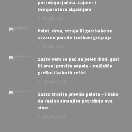
potrošnju: jačina, tajmer i
temperatura objašnjeni
20 Jula, 2026
Pelet, drva, struja ili gas: kako se
stvarno porede troškovi grejanja
20 Jula, 2026
Zašto vam se peć na pelet dimi, gasi
ili pravi previše pepela – najčešće
greške i kako ih rešiti
26 Juna, 2026
Zašto trošite previše peleta – i kako
da realno smanjite potrošnju ove
zime
26 Juna, 2026