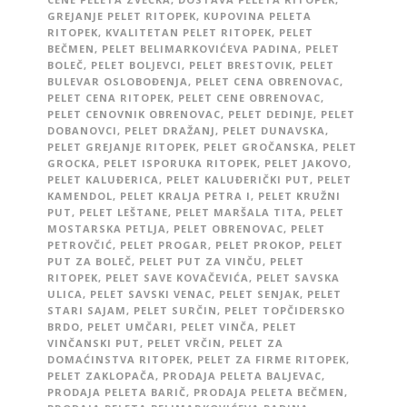
GREJANJE PELET RITOPEK
,
KUPOVINA PELETA
RITOPEK
,
KVALITETAN PELET RITOPEK
,
PELET
BEČMEN
,
PELET BELIMARKOVIĆEVA PADINA
,
PELET
BOLEČ
,
PELET BOLJEVCI
,
PELET BRESTOVIK
,
PELET
BULEVAR OSLOBOĐENJA
,
PELET CENA OBRENOVAC
,
PELET CENA RITOPEK
,
PELET CENE OBRENOVAC
,
PELET CENOVNIK OBRENOVAC
,
PELET DEDINJE
,
PELET
DOBANOVCI
,
PELET DRAŽANJ
,
PELET DUNAVSKA
,
PELET GREJANJE RITOPEK
,
PELET GROČANSKA
,
PELET
GROCKA
,
PELET ISPORUKA RITOPEK
,
PELET JAKOVO
,
PELET KALUĐERICA
,
PELET KALUĐERIČKI PUT
,
PELET
KAMENDOL
,
PELET KRALJA PETRA I
,
PELET KRUŽNI
PUT
,
PELET LEŠTANE
,
PELET MARŠALA TITA
,
PELET
MOSTARSKA PETLJA
,
PELET OBRENOVAC
,
PELET
PETROVČIĆ
,
PELET PROGAR
,
PELET PROKOP
,
PELET
PUT ZA BOLEČ
,
PELET PUT ZA VINČU
,
PELET
RITOPEK
,
PELET SAVE KOVAČEVIĆA
,
PELET SAVSKA
ULICA
,
PELET SAVSKI VENAC
,
PELET SENJAK
,
PELET
STARI SAJAM
,
PELET SURČIN
,
PELET TOPČIDERSKO
BRDO
,
PELET UMČARI
,
PELET VINČA
,
PELET
VINČANSKI PUT
,
PELET VRČIN
,
PELET ZA
DOMAĆINSTVA RITOPEK
,
PELET ZA FIRME RITOPEK
,
PELET ZAKLOPAČA
,
PRODAJA PELETA BALJEVAC
,
PRODAJA PELETA BARIČ
,
PRODAJA PELETA BEČMEN
,