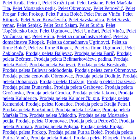
Pelet Kralja Petra I
,
Pelet Kružni put
,
Pelet Leštane
,
Pelet Maršala
Tita
,
Pelet Mostarska petlja
,
Pelet Obrenovac
,
Pelet Petrovčić
,
Pelet
Progar
,
Pelet Prokop
,
Pelet Put za Boleč
,
Pelet Put za Vinču
,
Pelet
Ritopek
,
Pelet Save Kovačevića
,
Pelet Savska ulica
,
Pelet Savski
venac
,
Pelet Senjak
,
Pelet Stari Sajam
,
Pelet Surčin
,
Pelet
Topčidersko brdo
,
Pelet Ugrinovci
,
Pelet Umčari
,
Pelet Vinča
,
Pelet
Vinčanski put
,
Pelet Vrčin
,
Pelet za domaćinstva Boleč
,
Pelet za
domaćinstva Ritopek
,
Pelet za domaćinstva Ugrinovci
,
Pelet za
firme Boleč
,
Pelet za firme Ritopek
,
Pelet za firme Ugrinovci
,
Pelet
Zaklopača
,
Prodaja peleta Baljevac
,
Prodaja peleta Barič
,
Prodaja
peleta Bečmen
,
Prodaja peleta Belimarkovićeva padina
,
Prodaja
peleta Boleč
,
Prodaja peleta Boljevci
,
Prodaja peleta Brestovik
,
Prodaja peleta Bulevar oslobođenja
,
Prodaja peleta cene Obrenovac
,
Prodaja peleta cenovnik Obrenovac
,
Prodaja peleta Dedinje
,
Prodaja
peleta Dobanovci
,
Prodaja peleta Dražanj
,
Prodaja peleta Draževac
,
Prodaja peleta Dunavska
,
Prodaja peleta Grabovac
,
Prodaja peleta
Gročanska
,
Prodaja peleta Grocka
,
Prodaja peleta Jakovo
,
Prodaja
peleta Kaluđerica
,
Prodaja peleta Kaluđerički put
,
Prodaja peleta
Kamendol
,
Prodaja peleta Konatice
,
Prodaja peleta Kralja Petra I
,
Prodaja peleta Kružni put
,
Prodaja peleta Leštane
,
Prodaja peleta
Maršala Tita
,
Prodaja peleta Mislođin
,
Prodaja peleta Mostarska
petlja
,
Prodaja peleta Obrenovac
,
Prodaja peleta Petrovčić
,
Prodaja
peleta Piroman
,
Prodaja peleta Poljana
,
Prodaja peleta Progar
,
Prodaja peleta Prokop
,
Prodaja peleta Put za Boleč
,
Prodaja peleta
Put za Vinču
,
Prodaja peleta Ratari
,
Prodaja peleta Ritopek
,
Prodaja