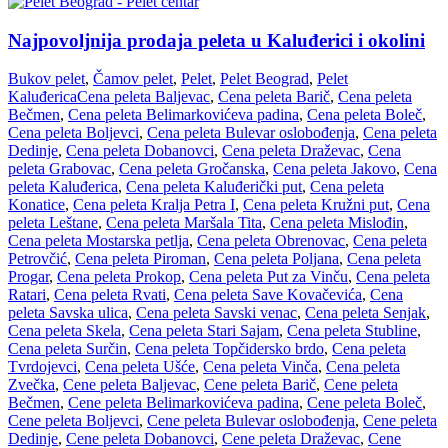
Najpovoljnija prodaja peleta u Kaluđerici i okolini
Bukov pelet
,
Čamov pelet
,
Pelet
,
Pelet Beograd
,
Pelet
Kaluđerica
Cena peleta Baljevac
,
Cena peleta Barič
,
Cena peleta
Bečmen
,
Cena peleta Belimarkovićeva padina
,
Cena peleta Boleč
,
Cena peleta Boljevci
,
Cena peleta Bulevar oslobođenja
,
Cena peleta
Dedinje
,
Cena peleta Dobanovci
,
Cena peleta Draževac
,
Cena
peleta Grabovac
,
Cena peleta Gročanska
,
Cena peleta Jakovo
,
Cena
peleta Kaluđerica
,
Cena peleta Kaluđerički put
,
Cena peleta
Konatice
,
Cena peleta Kralja Petra I
,
Cena peleta Kružni put
,
Cena
peleta Leštane
,
Cena peleta Maršala Tita
,
Cena peleta Mislođin
,
Cena peleta Mostarska petlja
,
Cena peleta Obrenovac
,
Cena peleta
Petrovčić
,
Cena peleta Piroman
,
Cena peleta Poljana
,
Cena peleta
Progar
,
Cena peleta Prokop
,
Cena peleta Put za Vinču
,
Cena peleta
Ratari
,
Cena peleta Rvati
,
Cena peleta Save Kovačevića
,
Cena
peleta Savska ulica
,
Cena peleta Savski venac
,
Cena peleta Senjak
,
Cena peleta Skela
,
Cena peleta Stari Sajam
,
Cena peleta Stubline
,
Cena peleta Surčin
,
Cena peleta Topčidersko brdo
,
Cena peleta
Tvrdojevci
,
Cena peleta Ušće
,
Cena peleta Vinča
,
Cena peleta
Zvečka
,
Cene peleta Baljevac
,
Cene peleta Barič
,
Cene peleta
Bečmen
,
Cene peleta Belimarkovićeva padina
,
Cene peleta Boleč
,
Cene peleta Boljevci
,
Cene peleta Bulevar oslobođenja
,
Cene peleta
Dedinje
,
Cene peleta Dobanovci
,
Cene peleta Draževac
,
Cene