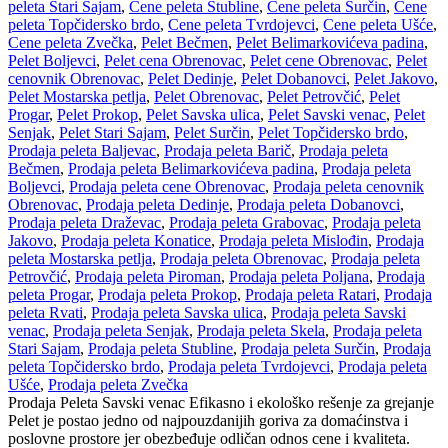
peleta Stari Sajam
,
Cene peleta Stubline
,
Cene peleta Surčin
,
Cene
peleta Topčidersko brdo
,
Cene peleta Tvrdojevci
,
Cene peleta Ušće
,
Cene peleta Zvečka
,
Pelet Bečmen
,
Pelet Belimarkovićeva padina
,
Pelet Boljevci
,
Pelet cena Obrenovac
,
Pelet cene Obrenovac
,
Pelet
cenovnik Obrenovac
,
Pelet Dedinje
,
Pelet Dobanovci
,
Pelet Jakovo
,
Pelet Mostarska petlja
,
Pelet Obrenovac
,
Pelet Petrovčić
,
Pelet
Progar
,
Pelet Prokop
,
Pelet Savska ulica
,
Pelet Savski venac
,
Pelet
Senjak
,
Pelet Stari Sajam
,
Pelet Surčin
,
Pelet Topčidersko brdo
,
Prodaja peleta Baljevac
,
Prodaja peleta Barič
,
Prodaja peleta
Bečmen
,
Prodaja peleta Belimarkovićeva padina
,
Prodaja peleta
Boljevci
,
Prodaja peleta cene Obrenovac
,
Prodaja peleta cenovnik
Obrenovac
,
Prodaja peleta Dedinje
,
Prodaja peleta Dobanovci
,
Prodaja peleta Draževac
,
Prodaja peleta Grabovac
,
Prodaja peleta
Jakovo
,
Prodaja peleta Konatice
,
Prodaja peleta Mislođin
,
Prodaja
peleta Mostarska petlja
,
Prodaja peleta Obrenovac
,
Prodaja peleta
Petrovčić
,
Prodaja peleta Piroman
,
Prodaja peleta Poljana
,
Prodaja
peleta Progar
,
Prodaja peleta Prokop
,
Prodaja peleta Ratari
,
Prodaja
peleta Rvati
,
Prodaja peleta Savska ulica
,
Prodaja peleta Savski
venac
,
Prodaja peleta Senjak
,
Prodaja peleta Skela
,
Prodaja peleta
Stari Sajam
,
Prodaja peleta Stubline
,
Prodaja peleta Surčin
,
Prodaja
peleta Topčidersko brdo
,
Prodaja peleta Tvrdojevci
,
Prodaja peleta
Ušće
,
Prodaja peleta Zvečka
Prodaja Peleta Savski venac Efikasno i ekološko rešenje za grejanje
Pelet je postao jedno od najpouzdanijih goriva za domaćinstva i
poslovne prostore jer obezbeđuje odličan odnos cene i kvaliteta.