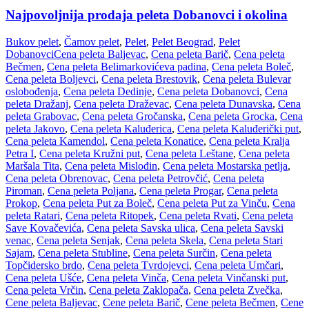
Najpovoljnija prodaja peleta Dobanovci i okolina
Bukov pelet
,
Čamov pelet
,
Pelet
,
Pelet Beograd
,
Pelet
Dobanovci
Cena peleta Baljevac
,
Cena peleta Barič
,
Cena peleta
Bečmen
,
Cena peleta Belimarkovićeva padina
,
Cena peleta Boleč
,
Cena peleta Boljevci
,
Cena peleta Brestovik
,
Cena peleta Bulevar
oslobođenja
,
Cena peleta Dedinje
,
Cena peleta Dobanovci
,
Cena
peleta Dražanj
,
Cena peleta Draževac
,
Cena peleta Dunavska
,
Cena
peleta Grabovac
,
Cena peleta Gročanska
,
Cena peleta Grocka
,
Cena
peleta Jakovo
,
Cena peleta Kaluđerica
,
Cena peleta Kaluđerički put
,
Cena peleta Kamendol
,
Cena peleta Konatice
,
Cena peleta Kralja
Petra I
,
Cena peleta Kružni put
,
Cena peleta Leštane
,
Cena peleta
Maršala Tita
,
Cena peleta Mislođin
,
Cena peleta Mostarska petlja
,
Cena peleta Obrenovac
,
Cena peleta Petrovčić
,
Cena peleta
Piroman
,
Cena peleta Poljana
,
Cena peleta Progar
,
Cena peleta
Prokop
,
Cena peleta Put za Boleč
,
Cena peleta Put za Vinču
,
Cena
peleta Ratari
,
Cena peleta Ritopek
,
Cena peleta Rvati
,
Cena peleta
Save Kovačevića
,
Cena peleta Savska ulica
,
Cena peleta Savski
venac
,
Cena peleta Senjak
,
Cena peleta Skela
,
Cena peleta Stari
Sajam
,
Cena peleta Stubline
,
Cena peleta Surčin
,
Cena peleta
Topčidersko brdo
,
Cena peleta Tvrdojevci
,
Cena peleta Umčari
,
Cena peleta Ušće
,
Cena peleta Vinča
,
Cena peleta Vinčanski put
,
Cena peleta Vrčin
,
Cena peleta Zaklopača
,
Cena peleta Zvečka
,
Cene peleta Baljevac
,
Cene peleta Barič
,
Cene peleta Bečmen
,
Cene