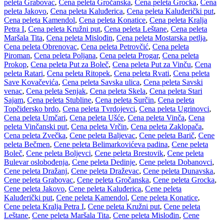
peleta Grabovac
,
Cena peleta Gročanska
,
Cena peleta Grocka
,
Cena
peleta Jakovo
,
Cena peleta Kaluđerica
,
Cena peleta Kaluđerički put
,
Cena peleta Kamendol
,
Cena peleta Konatice
,
Cena peleta Kralja
Petra I
,
Cena peleta Kružni put
,
Cena peleta Leštane
,
Cena peleta
Maršala Tita
,
Cena peleta Mislođin
,
Cena peleta Mostarska petlja
,
Cena peleta Obrenovac
,
Cena peleta Petrovčić
,
Cena peleta
Piroman
,
Cena peleta Poljana
,
Cena peleta Progar
,
Cena peleta
Prokop
,
Cena peleta Put za Boleč
,
Cena peleta Put za Vinču
,
Cena
peleta Ratari
,
Cena peleta Ritopek
,
Cena peleta Rvati
,
Cena peleta
Save Kovačevića
,
Cena peleta Savska ulica
,
Cena peleta Savski
venac
,
Cena peleta Senjak
,
Cena peleta Skela
,
Cena peleta Stari
Sajam
,
Cena peleta Stubline
,
Cena peleta Surčin
,
Cena peleta
Topčidersko brdo
,
Cena peleta Tvrdojevci
,
Cena peleta Ugrinovci
,
Cena peleta Umčari
,
Cena peleta Ušće
,
Cena peleta Vinča
,
Cena
peleta Vinčanski put
,
Cena peleta Vrčin
,
Cena peleta Zaklopača
,
Cena peleta Zvečka
,
Cene peleta Baljevac
,
Cene peleta Barič
,
Cene
peleta Bečmen
,
Cene peleta Belimarkovićeva padina
,
Cene peleta
Boleč
,
Cene peleta Boljevci
,
Cene peleta Brestovik
,
Cene peleta
Bulevar oslobođenja
,
Cene peleta Dedinje
,
Cene peleta Dobanovci
,
Cene peleta Dražanj
,
Cene peleta Draževac
,
Cene peleta Dunavska
,
Cene peleta Grabovac
,
Cene peleta Gročanska
,
Cene peleta Grocka
,
Cene peleta Jakovo
,
Cene peleta Kaluđerica
,
Cene peleta
Kaluđerički put
,
Cene peleta Kamendol
,
Cene peleta Konatice
,
Cene peleta Kralja Petra I
,
Cene peleta Kružni put
,
Cene peleta
Leštane
,
Cene peleta Maršala Tita
,
Cene peleta Mislođin
,
Cene