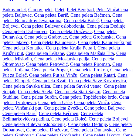
Bukov pelet
,
Čamov pelet
,
Pelet
,
Pelet Beograd
,
Pelet Vinča
Cena
peleta Baljevac
,
Cena peleta Barič
,
Cena peleta Bečmen
,
Cena
peleta Belimarkovićeva padina
,
Cena peleta Boleč
,
Cena peleta
Boljevci
,
Cena peleta Bulevar oslobođenja
,
Cena peleta Dedinje
,
Cena peleta Dobanovci
,
Cena peleta Draževac
,
Cena peleta
Dunavska
,
Cena peleta Grabovac
,
Cena peleta Gročanska
,
Cena
peleta Jakovo
,
Cena peleta Kaluđerica
,
Cena peleta Kaluđerički put
,
Cena peleta Konatice
,
Cena peleta Kralja Petra I
,
Cena peleta
Kružni put
,
Cena peleta Leštane
,
Cena peleta Maršala Tita
,
Cena
peleta Mislođin
,
Cena peleta Mostarska petlja
,
Cena peleta
Obrenovac
,
Cena peleta Petrovčić
,
Cena peleta Piroman
,
Cena
peleta Poljana
,
Cena peleta Progar
,
Cena peleta Prokop
,
Cena peleta
Put za Boleč
,
Cena peleta Put za Vinču
,
Cena peleta Ratari
,
Cena
peleta Ritopek
,
Cena peleta Rvati
,
Cena peleta Save Kovačevića
,
Cena peleta Savska ulica
,
Cena peleta Savski venac
,
Cena peleta
Senjak
,
Cena peleta Skela
,
Cena peleta Stari Sajam
,
Cena peleta
Stubline
,
Cena peleta Surčin
,
Cena peleta Topčidersko brdo
,
Cena
peleta Tvrdojevci
,
Cena peleta Ušće
,
Cena peleta Vinča
,
Cena
peleta Vinčanski put
,
Cena peleta Zvečka
,
Cene peleta Baljevac
,
Cene peleta Barič
,
Cene peleta Bečmen
,
Cene peleta
Belimarkovićeva padina
,
Cene peleta Boleč
,
Cene peleta Boljevci
,
Cene peleta Bulevar oslobođenja
,
Cene peleta Dedinje
,
Cene peleta
Dobanovci
,
Cene peleta Draževac
,
Cene peleta Dunavska
,
Cene
peleta Grabovac
,
Cene peleta Gročanska
,
Cene peleta Jakovo
,
Cene