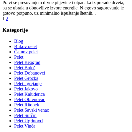
Pravi se presovanjem drvne piljevine i otpadaka iz prerade drveta,
pa se ubraja u obnovljive izvore energije. Njegovo sagorevanje je
gotovo potpuno, uz minimalno ispuštanje štetnih...
1
2
Kategorije
Blog
Bukov pelet
Čamov pelet
Pelet
Pelet Beograd
Pelet Boleč
Pelet Dobanovci
Pelet Grocka
Pelet i grejanje
Pelet Jakovo
Pelet Kaluđerica
Pelet Obrenovac
Pelet Ritopek
Pelet Savski venac
Pelet Surčin
Pelet Ugrinovci
Pelet Vinča