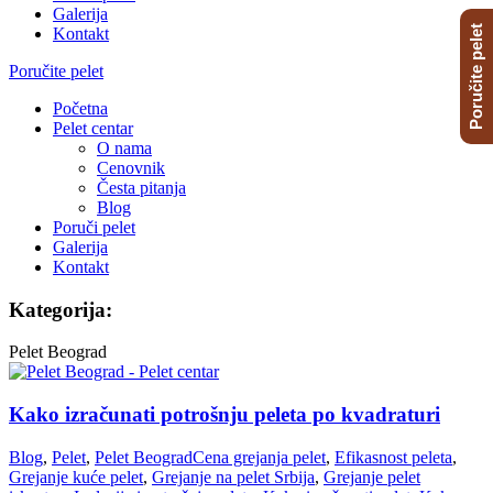
Galerija
Poručite pelet
Kontakt
Poručite pelet
Početna
Pelet centar
O nama
Cenovnik
Česta pitanja
Blog
Poruči pelet
Galerija
Kontakt
Kategorija:
Pelet Beograd
Kako izračunati potrošnju peleta po kvadraturi
Blog
,
Pelet
,
Pelet Beograd
Cena grejanja pelet
,
Efikasnost peleta
,
Grejanje kuće pelet
,
Grejanje na pelet Srbija
,
Grejanje pelet