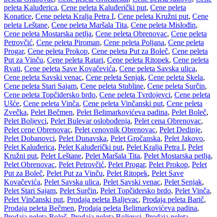
peleta Kaluđerica
,
Cene peleta Kaluđerički put
,
Cene peleta
Konatice
,
Cene peleta Kralja Petra I
,
Cene peleta Kružni put
,
Cene
peleta Leštane
,
Cene peleta Maršala Tita
,
Cene peleta Mislođin
,
Cene peleta Mostarska petlja
,
Cene peleta Obrenovac
,
Cene peleta
Petrovčić
,
Cene peleta Piroman
,
Cene peleta Poljana
,
Cene peleta
Progar
,
Cene peleta Prokop
,
Cene peleta Put za Boleč
,
Cene peleta
Put za Vinču
,
Cene peleta Ratari
,
Cene peleta Ritopek
,
Cene peleta
Rvati
,
Cene peleta Save Kovačevića
,
Cene peleta Savska ulica
,
Cene peleta Savski venac
,
Cene peleta Senjak
,
Cene peleta Skela
,
Cene peleta Stari Sajam
,
Cene peleta Stubline
,
Cene peleta Surčin
,
Cene peleta Topčidersko brdo
,
Cene peleta Tvrdojevci
,
Cene peleta
Ušće
,
Cene peleta Vinča
,
Cene peleta Vinčanski put
,
Cene peleta
Zvečka
,
Pelet Bečmen
,
Pelet Belimarkovićeva padina
,
Pelet Boleč
,
Pelet Boljevci
,
Pelet Bulevar oslobođenja
,
Pelet cena Obrenovac
,
Pelet cene Obrenovac
,
Pelet cenovnik Obrenovac
,
Pelet Dedinje
,
Pelet Dobanovci
,
Pelet Dunavska
,
Pelet Gročanska
,
Pelet Jakovo
,
Pelet Kaluđerica
,
Pelet Kaluđerički put
,
Pelet Kralja Petra I
,
Pelet
Kružni put
,
Pelet Leštane
,
Pelet Maršala Tita
,
Pelet Mostarska petlja
,
Pelet Obrenovac
,
Pelet Petrovčić
,
Pelet Progar
,
Pelet Prokop
,
Pelet
Put za Boleč
,
Pelet Put za Vinču
,
Pelet Ritopek
,
Pelet Save
Kovačevića
,
Pelet Savska ulica
,
Pelet Savski venac
,
Pelet Senjak
,
Pelet Stari Sajam
,
Pelet Surčin
,
Pelet Topčidersko brdo
,
Pelet Vinča
,
Pelet Vinčanski put
,
Prodaja peleta Baljevac
,
Prodaja peleta Barič
,
Prodaja peleta Bečmen
,
Prodaja peleta Belimarkovićeva padina
,
Prodaja peleta Boleč
,
Prodaja peleta Boljevci
,
Prodaja peleta