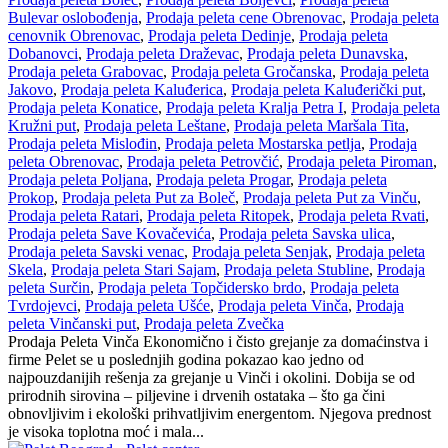
Bulevar oslobođenja
,
Prodaja peleta cene Obrenovac
,
Prodaja peleta
cenovnik Obrenovac
,
Prodaja peleta Dedinje
,
Prodaja peleta
Dobanovci
,
Prodaja peleta Draževac
,
Prodaja peleta Dunavska
,
Prodaja peleta Grabovac
,
Prodaja peleta Gročanska
,
Prodaja peleta
Jakovo
,
Prodaja peleta Kaluđerica
,
Prodaja peleta Kaluđerički put
,
Prodaja peleta Konatice
,
Prodaja peleta Kralja Petra I
,
Prodaja peleta
Kružni put
,
Prodaja peleta Leštane
,
Prodaja peleta Maršala Tita
,
Prodaja peleta Mislođin
,
Prodaja peleta Mostarska petlja
,
Prodaja
peleta Obrenovac
,
Prodaja peleta Petrovčić
,
Prodaja peleta Piroman
,
Prodaja peleta Poljana
,
Prodaja peleta Progar
,
Prodaja peleta
Prokop
,
Prodaja peleta Put za Boleč
,
Prodaja peleta Put za Vinču
,
Prodaja peleta Ratari
,
Prodaja peleta Ritopek
,
Prodaja peleta Rvati
,
Prodaja peleta Save Kovačevića
,
Prodaja peleta Savska ulica
,
Prodaja peleta Savski venac
,
Prodaja peleta Senjak
,
Prodaja peleta
Skela
,
Prodaja peleta Stari Sajam
,
Prodaja peleta Stubline
,
Prodaja
peleta Surčin
,
Prodaja peleta Topčidersko brdo
,
Prodaja peleta
Tvrdojevci
,
Prodaja peleta Ušće
,
Prodaja peleta Vinča
,
Prodaja
peleta Vinčanski put
,
Prodaja peleta Zvečka
Prodaja Peleta Vinča Ekonomično i čisto grejanje za domaćinstva i
firme Pelet se u poslednjih godina pokazao kao jedno od
najpouzdanijih rešenja za grejanje u Vinči i okolini. Dobija se od
prirodnih sirovina – piljevine i drvenih ostataka – što ga čini
obnovljivim i ekološki prihvatljivim energentom. Njegova prednost
je visoka toplotna moć i mala...