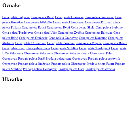
Oznake
Cena peleta Baljevac
Cena peleta Barič
Cena peleta Draževac
Cena peleta Grabovac
Cena
peleta Konatice
Cena peleta Mislođin
Cena peleta Obrenovac
Cena peleta Piroman
Cena
peleta Poljana
Cena peleta Ratari
Cena peleta Rvati
Cena peleta Skela
Cena peleta Stubline
Cena peleta Tvrdojevci
Cena peleta Ušće
Cena peleta Zvečka
Cene peleta Baljevac
Cene
peleta Barič
Cene peleta Draževac
Cene peleta Grabovac
Cene peleta Konatice
Cene peleta
Mislođin
Cene peleta Obrenovac
Cene peleta Piroman
Cene peleta Poljana
Cene peleta Ratari
Cene peleta Rvati
Cene peleta Skela
Cene peleta Stubline
Cene peleta Tvrdojevci
Cene peleta
Ušće
Pelet cena Obrenovac
Pelet cene Obrenovac
Pelet cenovnik Obrenovac
Pelet
Obrenovac
Prodaja peleta Barič
Prodaja peleta cene Obrenovac
Prodaja peleta cenovnik
Obrenovac
Prodaja peleta Draževac
Prodaja peleta Obrenovac
Prodaja peleta Ratari
Prodaja
peleta Stubline
Prodaja peleta Tvrdojevci
Prodaja peleta Ušće
Prodaja peleta Zvečka
Ukratko
Vršimo isporuku kvalitetnog peleta na kućnu adresu – za
domaćinstva, poslovne objekte i vikendice. Nudimo bukov i čamov
pelet visoke kalorijske vrednosti, sa minimalnim procentom pepela.
Dostava je moguća u dogovorenim terminima, uz opciju pomoći pri
istovaru i savete za skladištenje. Takođe, omogućavamo redovnu ili