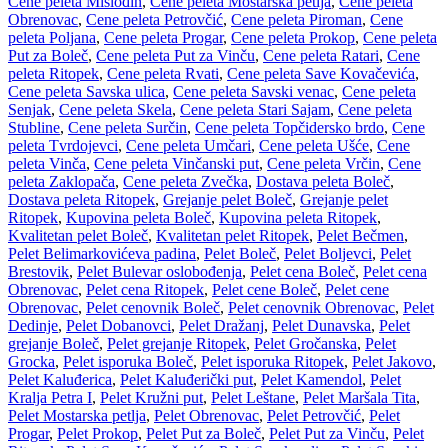
Cene peleta Mislođin
,
Cene peleta Mostarska petlja
,
Cene peleta
Obrenovac
,
Cene peleta Petrovčić
,
Cene peleta Piroman
,
Cene
peleta Poljana
,
Cene peleta Progar
,
Cene peleta Prokop
,
Cene peleta
Put za Boleč
,
Cene peleta Put za Vinču
,
Cene peleta Ratari
,
Cene
peleta Ritopek
,
Cene peleta Rvati
,
Cene peleta Save Kovačevića
,
Cene peleta Savska ulica
,
Cene peleta Savski venac
,
Cene peleta
Senjak
,
Cene peleta Skela
,
Cene peleta Stari Sajam
,
Cene peleta
Stubline
,
Cene peleta Surčin
,
Cene peleta Topčidersko brdo
,
Cene
peleta Tvrdojevci
,
Cene peleta Umčari
,
Cene peleta Ušće
,
Cene
peleta Vinča
,
Cene peleta Vinčanski put
,
Cene peleta Vrčin
,
Cene
peleta Zaklopača
,
Cene peleta Zvečka
,
Dostava peleta Boleč
,
Dostava peleta Ritopek
,
Grejanje pelet Boleč
,
Grejanje pelet
Ritopek
,
Kupovina peleta Boleč
,
Kupovina peleta Ritopek
,
Kvalitetan pelet Boleč
,
Kvalitetan pelet Ritopek
,
Pelet Bečmen
,
Pelet Belimarkovićeva padina
,
Pelet Boleč
,
Pelet Boljevci
,
Pelet
Brestovik
,
Pelet Bulevar oslobođenja
,
Pelet cena Boleč
,
Pelet cena
Obrenovac
,
Pelet cena Ritopek
,
Pelet cene Boleč
,
Pelet cene
Obrenovac
,
Pelet cenovnik Boleč
,
Pelet cenovnik Obrenovac
,
Pelet
Dedinje
,
Pelet Dobanovci
,
Pelet Dražanj
,
Pelet Dunavska
,
Pelet
grejanje Boleč
,
Pelet grejanje Ritopek
,
Pelet Gročanska
,
Pelet
Grocka
,
Pelet isporuka Boleč
,
Pelet isporuka Ritopek
,
Pelet Jakovo
,
Pelet Kaluđerica
,
Pelet Kaluđerički put
,
Pelet Kamendol
,
Pelet
Kralja Petra I
,
Pelet Kružni put
,
Pelet Leštane
,
Pelet Maršala Tita
,
Pelet Mostarska petlja
,
Pelet Obrenovac
,
Pelet Petrovčić
,
Pelet
Progar
,
Pelet Prokop
,
Pelet Put za Boleč
,
Pelet Put za Vinču
,
Pelet