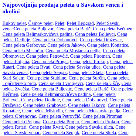
Najpovoljnija prodaja peleta u Savskom vencu i
okolini
Bukov pelet
,
Čamov pelet
,
Pelet
,
Pelet Beograd
,
Pelet Savski
venac
Cena peleta Baljevac
,
Cena peleta Barič
,
Cena peleta Bečmen
,
Cena peleta Belimarkovićeva padina
,
Cena peleta Boljevci
,
Cena
peleta Dedinje
,
Cena peleta Dobanovci
,
Cena peleta Draževac
,
Cena peleta Grabovac
,
Cena peleta Jakovo
,
Cena peleta Konatice
,
Cena peleta Mislođin
,
Cena peleta Mostarska petlja
,
Cena peleta
Obrenovac
,
Cena peleta Petrovčić
,
Cena peleta Piroman
,
Cena
peleta Poljana
,
Cena peleta Progar
,
Cena peleta Prokop
,
Cena peleta
Ratari
,
Cena peleta Rvati
,
Cena peleta Savska ulica
,
Cena peleta
Savski venac
,
Cena peleta Senjak
,
Cena peleta Skela
,
Cena peleta
Stari Sajam
,
Cena peleta Stubline
,
Cena peleta Surčin
,
Cena peleta
Topčidersko brdo
,
Cena peleta Tvrdojevci
,
Cena peleta Ušće
,
Cena
peleta Zvečka
,
Cene peleta Baljevac
,
Cene peleta Barič
,
Cene peleta
Bečmen
,
Cene peleta Belimarkovićeva padina
,
Cene peleta
Boljevci
,
Cene peleta Dedinje
,
Cene peleta Dobanovci
,
Cene peleta
Draževac
,
Cene peleta Grabovac
,
Cene peleta Jakovo
,
Cene peleta
Konatice
,
Cene peleta Mislođin
,
Cene peleta Mostarska petlja
,
Cene
peleta Obrenovac
,
Cene peleta Petrovčić
,
Cene peleta Piroman
,
Cene peleta Poljana
,
Cene peleta Progar
,
Cene peleta Prokop
,
Cene
peleta Ratari
,
Cene peleta Rvati
,
Cene peleta Savska ulica
,
Cene
peleta Savski venac
,
Cene peleta Senjak
,
Cene peleta Skela
,
Cene