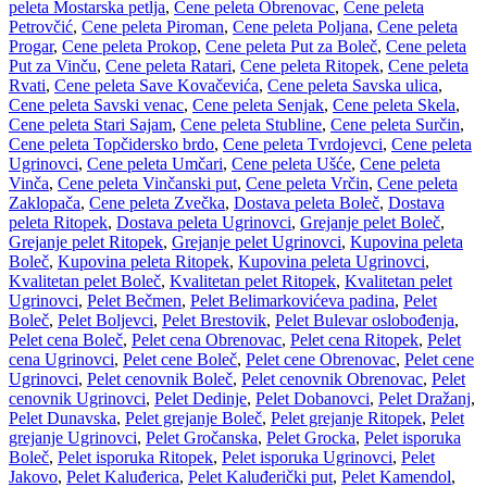
peleta Mostarska petlja
,
Cene peleta Obrenovac
,
Cene peleta
Petrovčić
,
Cene peleta Piroman
,
Cene peleta Poljana
,
Cene peleta
Progar
,
Cene peleta Prokop
,
Cene peleta Put za Boleč
,
Cene peleta
Put za Vinču
,
Cene peleta Ratari
,
Cene peleta Ritopek
,
Cene peleta
Rvati
,
Cene peleta Save Kovačevića
,
Cene peleta Savska ulica
,
Cene peleta Savski venac
,
Cene peleta Senjak
,
Cene peleta Skela
,
Cene peleta Stari Sajam
,
Cene peleta Stubline
,
Cene peleta Surčin
,
Cene peleta Topčidersko brdo
,
Cene peleta Tvrdojevci
,
Cene peleta
Ugrinovci
,
Cene peleta Umčari
,
Cene peleta Ušće
,
Cene peleta
Vinča
,
Cene peleta Vinčanski put
,
Cene peleta Vrčin
,
Cene peleta
Zaklopača
,
Cene peleta Zvečka
,
Dostava peleta Boleč
,
Dostava
peleta Ritopek
,
Dostava peleta Ugrinovci
,
Grejanje pelet Boleč
,
Grejanje pelet Ritopek
,
Grejanje pelet Ugrinovci
,
Kupovina peleta
Boleč
,
Kupovina peleta Ritopek
,
Kupovina peleta Ugrinovci
,
Kvalitetan pelet Boleč
,
Kvalitetan pelet Ritopek
,
Kvalitetan pelet
Ugrinovci
,
Pelet Bečmen
,
Pelet Belimarkovićeva padina
,
Pelet
Boleč
,
Pelet Boljevci
,
Pelet Brestovik
,
Pelet Bulevar oslobođenja
,
Pelet cena Boleč
,
Pelet cena Obrenovac
,
Pelet cena Ritopek
,
Pelet
cena Ugrinovci
,
Pelet cene Boleč
,
Pelet cene Obrenovac
,
Pelet cene
Ugrinovci
,
Pelet cenovnik Boleč
,
Pelet cenovnik Obrenovac
,
Pelet
cenovnik Ugrinovci
,
Pelet Dedinje
,
Pelet Dobanovci
,
Pelet Dražanj
,
Pelet Dunavska
,
Pelet grejanje Boleč
,
Pelet grejanje Ritopek
,
Pelet
grejanje Ugrinovci
,
Pelet Gročanska
,
Pelet Grocka
,
Pelet isporuka
Boleč
,
Pelet isporuka Ritopek
,
Pelet isporuka Ugrinovci
,
Pelet
Jakovo
,
Pelet Kaluđerica
,
Pelet Kaluđerički put
,
Pelet Kamendol
,