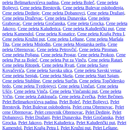
peleta Belimarkovićeva padina
,
Cene peleta Boleč
,
Cene peleta
Boljevci
,
Cene peleta Brestovik
,
Cene peleta Bulevar oslobođenja
,
Cene peleta Dedinje
,
Cene peleta Dobanovci
,
Cene peleta Dražanj
,
Cene peleta Draževac
,
Cene peleta Dunavska
,
Cene peleta
Grabovac
,
Cene peleta Gročanska
,
Cene peleta Grocka
,
Cene peleta
Jakovo
,
Cene peleta Kaluđerica
,
Cene peleta Kaluđerički put
,
Cene
peleta Kamendol
,
Cene peleta Konatice
,
Cene peleta Kralja Petra I
,
Cene peleta Kružni put
,
Cene peleta Leštane
,
Cene peleta Maršala
Tita
,
Cene peleta Mislođin
,
Cene peleta Mostarska petlja
,
Cene
peleta Obrenovac
,
Cene peleta Petrovčić
,
Cene peleta Piroman
,
Cene peleta Poljana
,
Cene peleta Progar
,
Cene peleta Prokop
,
Cene
peleta Put za Boleč
,
Cene peleta Put za Vinču
,
Cene peleta Ratari
,
Cene peleta Ritopek
,
Cene peleta Rvati
,
Cene peleta Save
Kovačevića
,
Cene peleta Savska ulica
,
Cene peleta Savski venac
,
Cene peleta Senjak
,
Cene peleta Skela
,
Cene peleta Stari Sajam
,
Cene peleta Stubline
,
Cene peleta Surčin
,
Cene peleta Topčidersko
brdo
,
Cene peleta Tvrdojevci
,
Cene peleta Umčari
,
Cene peleta
Ušće
,
Cene peleta Vinča
,
Cene peleta Vinčanski put
,
Cene peleta
Vrčin
,
Cene peleta Zaklopača
,
Cene peleta Zvečka
,
Pelet Bečmen
,
Pelet Belimarkovićeva padina
,
Pelet Boleč
,
Pelet Boljevci
,
Pelet
Brestovik
,
Pelet Bulevar oslobođenja
,
Pelet cena Obrenovac
,
Pelet
cene Obrenovac
,
Pelet cenovnik Obrenovac
,
Pelet Dedinje
,
Pelet
Dobanovci
,
Pelet Dražanj
,
Pelet Dunavska
,
Pelet Gročanska
,
Pelet
Grocka
,
Pelet Jakovo
,
Pelet Kaluđerica
,
Pelet Kaluđerički put
,
Pelet
Kamendol
,
Pelet Kralja Petra I
,
Pelet Kružni put
,
Pelet Leštane
,