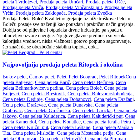
peleta Tvrdojevci
,
Prodaja peleta Umčari
,
Prodaja peleta Ušće
,
Prodaja peleta Vinča
,
Prodaja peleta Vinčanski put
,
Prodaja peleta
Vrčin
,
Prodaja peleta Zaklopača
,
Prodaja peleta Zvečka
Prodaja Peleta Boleč Kvalitetno grejanje uz niže troškove Pelet u
Boleču postaje sve traženiji kao pouzdan i praktičan način grejanja.
Dobija se od piljevine i otpadaka drvne industrije, pa spada u
obnovljive izvore energije. Njegove glavne prednosti su visoka
kalorijska vrednost, niska vlažnost i gotovo potpuno sagorevanje,
što znači da se obezbeđuje stabilna toplota, dok...
Najpovoljnija prodaja peleta Ritopek i okolina
Bukov pelet
,
Čamov pelet
,
Pelet
,
Pelet Beograd
,
Pelet Ritopek
Cena
peleta Baljevac
,
Cena peleta Barič
,
Cena peleta Bečmen
,
Cena
peleta Belimarkovićeva padina
,
Cena peleta Boleč
,
Cena peleta
Boljevci
,
Cena peleta Brestovik
,
Cena peleta Bulevar oslobođenja
,
Cena peleta Dedinje
,
Cena peleta Dobanovci
,
Cena peleta Dražanj
,
Cena peleta Draževac
,
Cena peleta Dunavska
,
Cena peleta
Grabovac
,
Cena peleta Gročanska
,
Cena peleta Grocka
,
Cena peleta
Jakovo
,
Cena peleta Kaluđerica
,
Cena peleta Kaluđerički put
,
Cena
peleta Kamendol
,
Cena peleta Konatice
,
Cena peleta Kralja Petra I
,
Cena peleta Kružni put
,
Cena peleta Leštane
,
Cena peleta Maršala
Tita
,
Cena peleta Mislođin
,
Cena peleta Mostarska petlja
,
Cena
peleta Obrenovac
,
Cena peleta Petrovčić
,
Cena peleta Piroman
,