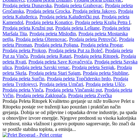
Prodaja peleta Dunavska
,
Prodaja peleta Grabovac
,
Prodaja peleta
Gročanska
,
Prodaja peleta Grocka
,
Prodaja peleta Jakovo
,
Prodaja
peleta Kaluđerica
,
Prodaja peleta Kaluđerički put
,
Prodaja peleta
Kamendol
,
Prodaja peleta Konatice
,
Prodaja peleta Kralja Petra I
,
Prodaja peleta Kružni put
,
Prodaja peleta Leštane
,
Prodaja peleta
Maršala Tita
,
Prodaja peleta Mislođin
,
Prodaja peleta Mostarska
petlja
,
Prodaja peleta Obrenovac
,
Prodaja peleta Petrovčić
,
Prodaja
peleta Piroman
,
Prodaja peleta Poljana
,
Prodaja peleta Progar
,
Prodaja peleta Prokop
,
Prodaja peleta Put za Boleč
,
Prodaja peleta
Put za Vinču
,
Prodaja peleta Ratari
,
Prodaja peleta Ritopek
,
Prodaja
peleta Rvati
,
Prodaja peleta Save Kovačevića
,
Prodaja peleta Savska
ulica
,
Prodaja peleta Savski venac
,
Prodaja peleta Senjak
,
Prodaja
peleta Skela
,
Prodaja peleta Stari Sajam
,
Prodaja peleta Stubline
,
Prodaja peleta Surčin
,
Prodaja peleta Topčidersko brdo
,
Prodaja
peleta Tvrdojevci
,
Prodaja peleta Umčari
,
Prodaja peleta Ušće
,
Prodaja peleta Vinča
,
Prodaja peleta Vinčanski put
,
Prodaja peleta
Vrčin
,
Prodaja peleta Zaklopača
,
Prodaja peleta Zvečka
Prodaja Peleta Ritopek Kvalitetno grejanje uz niže troškove Pelet u
Ritopeku postaje sve traženiji kao pouzdan i praktičan način
grejanja. Dobija se od piljevine i otpadaka drvne industrije, pa spada
u obnovljive izvore energije. Njegove prednosti su visoka kalorijska
vrednost, niska vlažnost i gotovo potpuno sagorevanje, što znači da
se postiže stabilna toplota, a emisija...