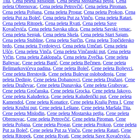
Tita
,
Cena peleta Mislođin
,
Cena peleta Mostarska petlja
,
Cena
peleta Obrenovac
,
Cena peleta Petrovčić
,
Cena peleta Piroman
,
Cena peleta Poljana
,
Cena peleta Progar
,
Cena peleta Prokop
,
Cena
peleta Put za Boleč
,
Cena peleta Put za Vinču
,
Cena peleta Ratari
,
Cena peleta Ritopek
,
Cena peleta Rvati
,
Cena peleta Save
Kovačevića
,
Cena peleta Savska ulica
,
Cena peleta Savski venac
,
Cena peleta Senjak
,
Cena peleta Skela
,
Cena peleta Stari Sajam
,
Cena peleta Stubline
,
Cena peleta Surčin
,
Cena peleta Topčidersko
brdo
,
Cena peleta Tvrdojevci
,
Cena peleta Umčari
,
Cena peleta
Ušće
,
Cena peleta Vinča
,
Cena peleta Vinčanski put
,
Cena peleta
Vrčin
,
Cena peleta Zaklopača
,
Cena peleta Zvečka
,
Cene peleta
Baljevac
,
Cene peleta Barič
,
Cene peleta Bečmen
,
Cene peleta
Belimarkovićeva padina
,
Cene peleta Boleč
,
Cene peleta Boljevci
,
Cene peleta Brestovik
,
Cene peleta Bulevar oslobođenja
,
Cene
peleta Dedinje
,
Cene peleta Dobanovci
,
Cene peleta Dražanj
,
Cene
peleta Draževac
,
Cene peleta Dunavska
,
Cene peleta Grabovac
,
Cene peleta Gročanska
,
Cene peleta Grocka
,
Cene peleta Jakovo
,
Cene peleta Kaluđerica
,
Cene peleta Kaluđerički put
,
Cene peleta
Kamendol
,
Cene peleta Konatice
,
Cene peleta Kralja Petra I
,
Cene
peleta Kružni put
,
Cene peleta Leštane
,
Cene peleta Maršala Tita
,
Cene peleta Mislođin
,
Cene peleta Mostarska petlja
,
Cene peleta
Obrenovac
,
Cene peleta Petrovčić
,
Cene peleta Piroman
,
Cene
peleta Poljana
,
Cene peleta Progar
,
Cene peleta Prokop
,
Cene peleta
Put za Boleč
,
Cene peleta Put za Vinču
,
Cene peleta Ratari
,
Cene
peleta Ritopek
,
Cene peleta Rvati
,
Cene peleta Save Kovačevića
,