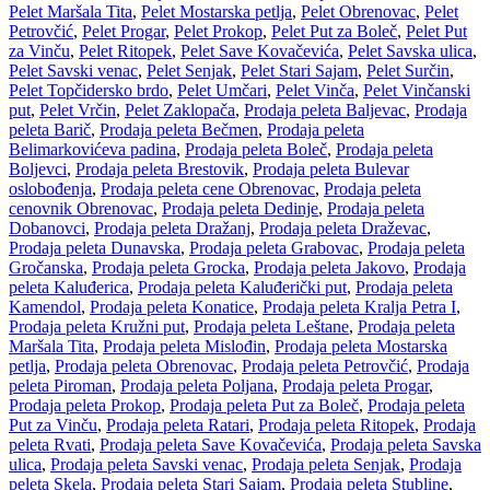
Pelet Maršala Tita
,
Pelet Mostarska petlja
,
Pelet Obrenovac
,
Pelet
Petrovčić
,
Pelet Progar
,
Pelet Prokop
,
Pelet Put za Boleč
,
Pelet Put
za Vinču
,
Pelet Ritopek
,
Pelet Save Kovačevića
,
Pelet Savska ulica
,
Pelet Savski venac
,
Pelet Senjak
,
Pelet Stari Sajam
,
Pelet Surčin
,
Pelet Topčidersko brdo
,
Pelet Umčari
,
Pelet Vinča
,
Pelet Vinčanski
put
,
Pelet Vrčin
,
Pelet Zaklopača
,
Prodaja peleta Baljevac
,
Prodaja
peleta Barič
,
Prodaja peleta Bečmen
,
Prodaja peleta
Belimarkovićeva padina
,
Prodaja peleta Boleč
,
Prodaja peleta
Boljevci
,
Prodaja peleta Brestovik
,
Prodaja peleta Bulevar
oslobođenja
,
Prodaja peleta cene Obrenovac
,
Prodaja peleta
cenovnik Obrenovac
,
Prodaja peleta Dedinje
,
Prodaja peleta
Dobanovci
,
Prodaja peleta Dražanj
,
Prodaja peleta Draževac
,
Prodaja peleta Dunavska
,
Prodaja peleta Grabovac
,
Prodaja peleta
Gročanska
,
Prodaja peleta Grocka
,
Prodaja peleta Jakovo
,
Prodaja
peleta Kaluđerica
,
Prodaja peleta Kaluđerički put
,
Prodaja peleta
Kamendol
,
Prodaja peleta Konatice
,
Prodaja peleta Kralja Petra I
,
Prodaja peleta Kružni put
,
Prodaja peleta Leštane
,
Prodaja peleta
Maršala Tita
,
Prodaja peleta Mislođin
,
Prodaja peleta Mostarska
petlja
,
Prodaja peleta Obrenovac
,
Prodaja peleta Petrovčić
,
Prodaja
peleta Piroman
,
Prodaja peleta Poljana
,
Prodaja peleta Progar
,
Prodaja peleta Prokop
,
Prodaja peleta Put za Boleč
,
Prodaja peleta
Put za Vinču
,
Prodaja peleta Ratari
,
Prodaja peleta Ritopek
,
Prodaja
peleta Rvati
,
Prodaja peleta Save Kovačevića
,
Prodaja peleta Savska
ulica
,
Prodaja peleta Savski venac
,
Prodaja peleta Senjak
,
Prodaja
peleta Skela
,
Prodaja peleta Stari Sajam
,
Prodaja peleta Stubline
,