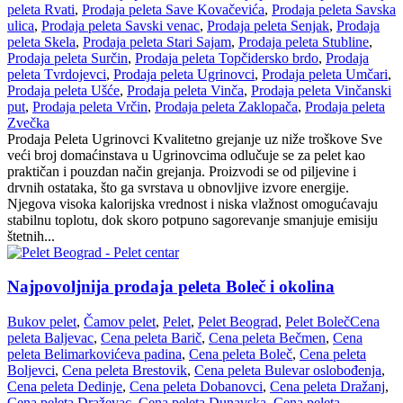
peleta Rvati
,
Prodaja peleta Save Kovačevića
,
Prodaja peleta Savska
ulica
,
Prodaja peleta Savski venac
,
Prodaja peleta Senjak
,
Prodaja
peleta Skela
,
Prodaja peleta Stari Sajam
,
Prodaja peleta Stubline
,
Prodaja peleta Surčin
,
Prodaja peleta Topčidersko brdo
,
Prodaja
peleta Tvrdojevci
,
Prodaja peleta Ugrinovci
,
Prodaja peleta Umčari
,
Prodaja peleta Ušće
,
Prodaja peleta Vinča
,
Prodaja peleta Vinčanski
put
,
Prodaja peleta Vrčin
,
Prodaja peleta Zaklopača
,
Prodaja peleta
Zvečka
Prodaja Peleta Ugrinovci Kvalitetno grejanje uz niže troškove Sve
veći broj domaćinstava u Ugrinovcima odlučuje se za pelet kao
praktičan i pouzdan način grejanja. Proizvodi se od piljevine i
drvnih ostataka, što ga svrstava u obnovljive izvore energije.
Njegova visoka kalorijska vrednost i niska vlažnost omogućavaju
stabilnu toplotu, dok skoro potpuno sagorevanje smanjuje emisiju
štetnih...
Najpovoljnija prodaja peleta Boleč i okolina
Bukov pelet
,
Čamov pelet
,
Pelet
,
Pelet Beograd
,
Pelet Boleč
Cena
peleta Baljevac
,
Cena peleta Barič
,
Cena peleta Bečmen
,
Cena
peleta Belimarkovićeva padina
,
Cena peleta Boleč
,
Cena peleta
Boljevci
,
Cena peleta Brestovik
,
Cena peleta Bulevar oslobođenja
,
Cena peleta Dedinje
,
Cena peleta Dobanovci
,
Cena peleta Dražanj
,
Cena peleta Draževac
,
Cena peleta Dunavska
,
Cena peleta