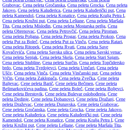
Grabovac
,
Cena peleta Gročanska
,
Cena peleta Grocka
,
Cena peleta
Jakovo
,
Cena peleta Kaluđerica
,
Cena peleta Kaluđerički put
,
Cena
peleta Kamendol
,
Cena peleta Konatice
,
Cena peleta Kralja Petra I
,
Cena peleta Kružni put
,
Cena peleta Leštane
,
Cena peleta Maršala
Tita
,
Cena peleta Mislođin
,
Cena peleta Mostarska petlja
,
Cena
peleta Obrenovac
,
Cena peleta Petrovčić
,
Cena peleta Piroman
,
Cena peleta Poljana
,
Cena peleta Progar
,
Cena peleta Prokop
,
Cena
peleta Put za Boleč
,
Cena peleta Put za Vinču
,
Cena peleta Ratari
,
Cena peleta Ritopek
,
Cena peleta Rvati
,
Cena peleta Save
Kovačevića
,
Cena peleta Savska ulica
,
Cena peleta Savski venac
,
Cena peleta Senjak
,
Cena peleta Skela
,
Cena peleta Stari Sajam
,
Cena peleta Stubline
,
Cena peleta Surčin
,
Cena peleta Topčidersko
brdo
,
Cena peleta Tvrdojevci
,
Cena peleta Umčari
,
Cena peleta
Ušće
,
Cena peleta Vinča
,
Cena peleta Vinčanski put
,
Cena peleta
Vrčin
,
Cena peleta Zaklopača
,
Cena peleta Zvečka
,
Cene peleta
Baljevac
,
Cene peleta Barič
,
Cene peleta Bečmen
,
Cene peleta
Belimarkovićeva padina
,
Cene peleta Boleč
,
Cene peleta Boljevci
,
Cene peleta Brestovik
,
Cene peleta Bulevar oslobođenja
,
Cene
peleta Dedinje
,
Cene peleta Dobanovci
,
Cene peleta Dražanj
,
Cene
peleta Draževac
,
Cene peleta Dunavska
,
Cene peleta Grabovac
,
Cene peleta Gročanska
,
Cene peleta Grocka
,
Cene peleta Jakovo
,
Cene peleta Kaluđerica
,
Cene peleta Kaluđerički put
,
Cene peleta
Kamendol
,
Cene peleta Konatice
,
Cene peleta Kralja Petra I
,
Cene
peleta Kružni put
,
Cene peleta Leštane
,
Cene peleta Maršala Tita
,