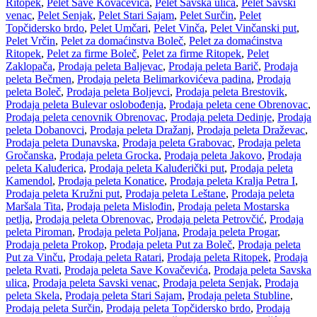
Ritopek
,
Pelet Save Kovačevića
,
Pelet Savska ulica
,
Pelet Savski
venac
,
Pelet Senjak
,
Pelet Stari Sajam
,
Pelet Surčin
,
Pelet
Topčidersko brdo
,
Pelet Umčari
,
Pelet Vinča
,
Pelet Vinčanski put
,
Pelet Vrčin
,
Pelet za domaćinstva Boleč
,
Pelet za domaćinstva
Ritopek
,
Pelet za firme Boleč
,
Pelet za firme Ritopek
,
Pelet
Zaklopača
,
Prodaja peleta Baljevac
,
Prodaja peleta Barič
,
Prodaja
peleta Bečmen
,
Prodaja peleta Belimarkovićeva padina
,
Prodaja
peleta Boleč
,
Prodaja peleta Boljevci
,
Prodaja peleta Brestovik
,
Prodaja peleta Bulevar oslobođenja
,
Prodaja peleta cene Obrenovac
,
Prodaja peleta cenovnik Obrenovac
,
Prodaja peleta Dedinje
,
Prodaja
peleta Dobanovci
,
Prodaja peleta Dražanj
,
Prodaja peleta Draževac
,
Prodaja peleta Dunavska
,
Prodaja peleta Grabovac
,
Prodaja peleta
Gročanska
,
Prodaja peleta Grocka
,
Prodaja peleta Jakovo
,
Prodaja
peleta Kaluđerica
,
Prodaja peleta Kaluđerički put
,
Prodaja peleta
Kamendol
,
Prodaja peleta Konatice
,
Prodaja peleta Kralja Petra I
,
Prodaja peleta Kružni put
,
Prodaja peleta Leštane
,
Prodaja peleta
Maršala Tita
,
Prodaja peleta Mislođin
,
Prodaja peleta Mostarska
petlja
,
Prodaja peleta Obrenovac
,
Prodaja peleta Petrovčić
,
Prodaja
peleta Piroman
,
Prodaja peleta Poljana
,
Prodaja peleta Progar
,
Prodaja peleta Prokop
,
Prodaja peleta Put za Boleč
,
Prodaja peleta
Put za Vinču
,
Prodaja peleta Ratari
,
Prodaja peleta Ritopek
,
Prodaja
peleta Rvati
,
Prodaja peleta Save Kovačevića
,
Prodaja peleta Savska
ulica
,
Prodaja peleta Savski venac
,
Prodaja peleta Senjak
,
Prodaja
peleta Skela
,
Prodaja peleta Stari Sajam
,
Prodaja peleta Stubline
,
Prodaja peleta Surčin
,
Prodaja peleta Topčidersko brdo
,
Prodaja