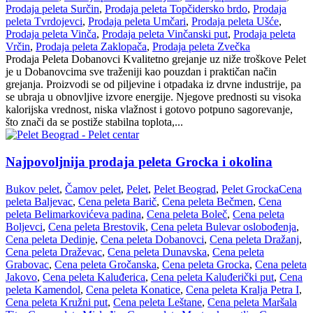
Prodaja peleta Surčin
,
Prodaja peleta Topčidersko brdo
,
Prodaja
peleta Tvrdojevci
,
Prodaja peleta Umčari
,
Prodaja peleta Ušće
,
Prodaja peleta Vinča
,
Prodaja peleta Vinčanski put
,
Prodaja peleta
Vrčin
,
Prodaja peleta Zaklopača
,
Prodaja peleta Zvečka
Prodaja Peleta Dobanovci Kvalitetno grejanje uz niže troškove Pelet
je u Dobanovcima sve traženiji kao pouzdan i praktičan način
grejanja. Proizvodi se od piljevine i otpadaka iz drvne industrije, pa
se ubraja u obnovljive izvore energije. Njegove prednosti su visoka
kalorijska vrednost, niska vlažnost i gotovo potpuno sagorevanje,
što znači da se postiže stabilna toplota,...
Najpovoljnija prodaja peleta Grocka i okolina
Bukov pelet
,
Čamov pelet
,
Pelet
,
Pelet Beograd
,
Pelet Grocka
Cena
peleta Baljevac
,
Cena peleta Barič
,
Cena peleta Bečmen
,
Cena
peleta Belimarkovićeva padina
,
Cena peleta Boleč
,
Cena peleta
Boljevci
,
Cena peleta Brestovik
,
Cena peleta Bulevar oslobođenja
,
Cena peleta Dedinje
,
Cena peleta Dobanovci
,
Cena peleta Dražanj
,
Cena peleta Draževac
,
Cena peleta Dunavska
,
Cena peleta
Grabovac
,
Cena peleta Gročanska
,
Cena peleta Grocka
,
Cena peleta
Jakovo
,
Cena peleta Kaluđerica
,
Cena peleta Kaluđerički put
,
Cena
peleta Kamendol
,
Cena peleta Konatice
,
Cena peleta Kralja Petra I
,
Cena peleta Kružni put
,
Cena peleta Leštane
,
Cena peleta Maršala