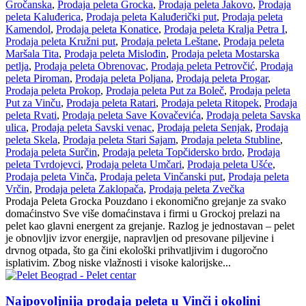
Gročanska
,
Prodaja peleta Grocka
,
Prodaja peleta Jakovo
,
Prodaja
peleta Kaluđerica
,
Prodaja peleta Kaluđerički put
,
Prodaja peleta
Kamendol
,
Prodaja peleta Konatice
,
Prodaja peleta Kralja Petra I
,
Prodaja peleta Kružni put
,
Prodaja peleta Leštane
,
Prodaja peleta
Maršala Tita
,
Prodaja peleta Mislođin
,
Prodaja peleta Mostarska
petlja
,
Prodaja peleta Obrenovac
,
Prodaja peleta Petrovčić
,
Prodaja
peleta Piroman
,
Prodaja peleta Poljana
,
Prodaja peleta Progar
,
Prodaja peleta Prokop
,
Prodaja peleta Put za Boleč
,
Prodaja peleta
Put za Vinču
,
Prodaja peleta Ratari
,
Prodaja peleta Ritopek
,
Prodaja
peleta Rvati
,
Prodaja peleta Save Kovačevića
,
Prodaja peleta Savska
ulica
,
Prodaja peleta Savski venac
,
Prodaja peleta Senjak
,
Prodaja
peleta Skela
,
Prodaja peleta Stari Sajam
,
Prodaja peleta Stubline
,
Prodaja peleta Surčin
,
Prodaja peleta Topčidersko brdo
,
Prodaja
peleta Tvrdojevci
,
Prodaja peleta Umčari
,
Prodaja peleta Ušće
,
Prodaja peleta Vinča
,
Prodaja peleta Vinčanski put
,
Prodaja peleta
Vrčin
,
Prodaja peleta Zaklopača
,
Prodaja peleta Zvečka
Prodaja Peleta Grocka Pouzdano i ekonomično grejanje za svako
domaćinstvo Sve više domaćinstava i firmi u Grockoj prelazi na
pelet kao glavni energent za grejanje. Razlog je jednostavan – pelet
je obnovljiv izvor energije, napravljen od presovane piljevine i
drvnog otpada, što ga čini ekološki prihvatljivim i dugoročno
isplativim. Zbog niske vlažnosti i visoke kalorijske...
Najpovoljnija prodaja peleta u Vinči i okolini