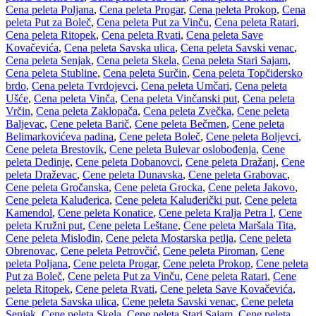
Cena peleta Poljana
,
Cena peleta Progar
,
Cena peleta Prokop
,
Cena
peleta Put za Boleč
,
Cena peleta Put za Vinču
,
Cena peleta Ratari
,
Cena peleta Ritopek
,
Cena peleta Rvati
,
Cena peleta Save
Kovačevića
,
Cena peleta Savska ulica
,
Cena peleta Savski venac
,
Cena peleta Senjak
,
Cena peleta Skela
,
Cena peleta Stari Sajam
,
Cena peleta Stubline
,
Cena peleta Surčin
,
Cena peleta Topčidersko
brdo
,
Cena peleta Tvrdojevci
,
Cena peleta Umčari
,
Cena peleta
Ušće
,
Cena peleta Vinča
,
Cena peleta Vinčanski put
,
Cena peleta
Vrčin
,
Cena peleta Zaklopača
,
Cena peleta Zvečka
,
Cene peleta
Baljevac
,
Cene peleta Barič
,
Cene peleta Bečmen
,
Cene peleta
Belimarkovićeva padina
,
Cene peleta Boleč
,
Cene peleta Boljevci
,
Cene peleta Brestovik
,
Cene peleta Bulevar oslobođenja
,
Cene
peleta Dedinje
,
Cene peleta Dobanovci
,
Cene peleta Dražanj
,
Cene
peleta Draževac
,
Cene peleta Dunavska
,
Cene peleta Grabovac
,
Cene peleta Gročanska
,
Cene peleta Grocka
,
Cene peleta Jakovo
,
Cene peleta Kaluđerica
,
Cene peleta Kaluđerički put
,
Cene peleta
Kamendol
,
Cene peleta Konatice
,
Cene peleta Kralja Petra I
,
Cene
peleta Kružni put
,
Cene peleta Leštane
,
Cene peleta Maršala Tita
,
Cene peleta Mislođin
,
Cene peleta Mostarska petlja
,
Cene peleta
Obrenovac
,
Cene peleta Petrovčić
,
Cene peleta Piroman
,
Cene
peleta Poljana
,
Cene peleta Progar
,
Cene peleta Prokop
,
Cene peleta
Put za Boleč
,
Cene peleta Put za Vinču
,
Cene peleta Ratari
,
Cene
peleta Ritopek
,
Cene peleta Rvati
,
Cene peleta Save Kovačevića
,
Cene peleta Savska ulica
,
Cene peleta Savski venac
,
Cene peleta
Senjak
,
Cene peleta Skela
,
Cene peleta Stari Sajam
,
Cene peleta