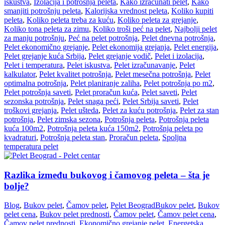
iskustva
,
Izolacija i potrošnja peleta
,
Kako izračunati pelet
,
Kako
smanjiti potrošnju peleta
,
Kalorijska vrednost peleta
,
Koliko kupiti
peleta
,
Koliko peleta treba za kuću
,
Koliko peleta za grejanje
,
Koliko tona peleta za zimu
,
Koliko troši peć na pelet
,
Najbolji pelet
za manju potrošnju
,
Peć na pelet potrošnja
,
Pelet dnevna potrošnja
,
Pelet ekonomično grejanje
,
Pelet ekonomija grejanja
,
Pelet energija
,
Pelet grejanje kuća Srbija
,
Pelet grejanje vodič
,
Pelet i izolacija
,
Pelet i temperatura
,
Pelet iskustva
,
Pelet izračunavanje
,
Pelet
kalkulator
,
Pelet kvalitet potrošnja
,
Pelet mesečna potrošnja
,
Pelet
optimalna potrošnja
,
Pelet planiranje zaliha
,
Pelet potrošnja po m2
,
Pelet potrošnja saveti
,
Pelet proračun kuća
,
Pelet saveti
,
Pelet
sezonska potrošnja
,
Pelet snaga peći
,
Pelet Srbija saveti
,
Pelet
troškovi grejanja
,
Pelet ušteda
,
Pelet za kuću potrošnja
,
Pelet za stan
potrošnja
,
Pelet zimska sezona
,
Potrošnja peleta
,
Potrošnja peleta
kuća 100m2
,
Potrošnja peleta kuća 150m2
,
Potrošnja peleta po
kvadraturi
,
Potrošnja peleta stan
,
Proračun peleta
,
Spoljna
temperatura pelet
Razlika između bukovog i čamovog peleta – šta je
bolje?
Blog
,
Bukov pelet
,
Čamov pelet
,
Pelet Beograd
Bukov pelet
,
Bukov
pelet cena
,
Bukov pelet prednosti
,
Čamov pelet
,
Čamov pelet cena
,
Čamov pelet prednosti
,
Ekonomično grejanje pelet
,
Energetska