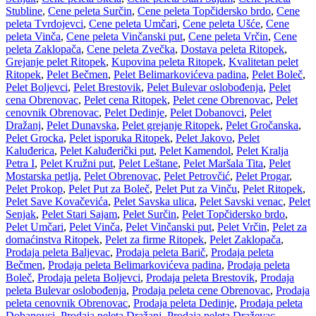
Stubline
,
Cene peleta Surčin
,
Cene peleta Topčidersko brdo
,
Cene
peleta Tvrdojevci
,
Cene peleta Umčari
,
Cene peleta Ušće
,
Cene
peleta Vinča
,
Cene peleta Vinčanski put
,
Cene peleta Vrčin
,
Cene
peleta Zaklopača
,
Cene peleta Zvečka
,
Dostava peleta Ritopek
,
Grejanje pelet Ritopek
,
Kupovina peleta Ritopek
,
Kvalitetan pelet
Ritopek
,
Pelet Bečmen
,
Pelet Belimarkovićeva padina
,
Pelet Boleč
,
Pelet Boljevci
,
Pelet Brestovik
,
Pelet Bulevar oslobođenja
,
Pelet
cena Obrenovac
,
Pelet cena Ritopek
,
Pelet cene Obrenovac
,
Pelet
cenovnik Obrenovac
,
Pelet Dedinje
,
Pelet Dobanovci
,
Pelet
Dražanj
,
Pelet Dunavska
,
Pelet grejanje Ritopek
,
Pelet Gročanska
,
Pelet Grocka
,
Pelet isporuka Ritopek
,
Pelet Jakovo
,
Pelet
Kaluđerica
,
Pelet Kaluđerički put
,
Pelet Kamendol
,
Pelet Kralja
Petra I
,
Pelet Kružni put
,
Pelet Leštane
,
Pelet Maršala Tita
,
Pelet
Mostarska petlja
,
Pelet Obrenovac
,
Pelet Petrovčić
,
Pelet Progar
,
Pelet Prokop
,
Pelet Put za Boleč
,
Pelet Put za Vinču
,
Pelet Ritopek
,
Pelet Save Kovačevića
,
Pelet Savska ulica
,
Pelet Savski venac
,
Pelet
Senjak
,
Pelet Stari Sajam
,
Pelet Surčin
,
Pelet Topčidersko brdo
,
Pelet Umčari
,
Pelet Vinča
,
Pelet Vinčanski put
,
Pelet Vrčin
,
Pelet za
domaćinstva Ritopek
,
Pelet za firme Ritopek
,
Pelet Zaklopača
,
Prodaja peleta Baljevac
,
Prodaja peleta Barič
,
Prodaja peleta
Bečmen
,
Prodaja peleta Belimarkovićeva padina
,
Prodaja peleta
Boleč
,
Prodaja peleta Boljevci
,
Prodaja peleta Brestovik
,
Prodaja
peleta Bulevar oslobođenja
,
Prodaja peleta cene Obrenovac
,
Prodaja
peleta cenovnik Obrenovac
,
Prodaja peleta Dedinje
,
Prodaja peleta
Dobanovci
,
Prodaja peleta Dražanj
,
Prodaja peleta Draževac
,