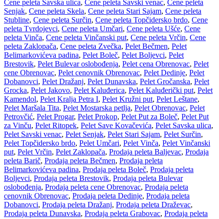
Cene peleta Savska ulica
,
Cene peleta Savski venac
,
Cene peleta
Senjak
,
Cene peleta Skela
,
Cene peleta Stari Sajam
,
Cene peleta
Stubline
,
Cene peleta Surčin
,
Cene peleta Topčidersko brdo
,
Cene
peleta Tvrdojevci
,
Cene peleta Umčari
,
Cene peleta Ušće
,
Cene
peleta Vinča
,
Cene peleta Vinčanski put
,
Cene peleta Vrčin
,
Cene
peleta Zaklopača
,
Cene peleta Zvečka
,
Pelet Bečmen
,
Pelet
Belimarkovićeva padina
,
Pelet Boleč
,
Pelet Boljevci
,
Pelet
Brestovik
,
Pelet Bulevar oslobođenja
,
Pelet cena Obrenovac
,
Pelet
cene Obrenovac
,
Pelet cenovnik Obrenovac
,
Pelet Dedinje
,
Pelet
Dobanovci
,
Pelet Dražanj
,
Pelet Dunavska
,
Pelet Gročanska
,
Pelet
Grocka
,
Pelet Jakovo
,
Pelet Kaluđerica
,
Pelet Kaluđerički put
,
Pelet
Kamendol
,
Pelet Kralja Petra I
,
Pelet Kružni put
,
Pelet Leštane
,
Pelet Maršala Tita
,
Pelet Mostarska petlja
,
Pelet Obrenovac
,
Pelet
Petrovčić
,
Pelet Progar
,
Pelet Prokop
,
Pelet Put za Boleč
,
Pelet Put
za Vinču
,
Pelet Ritopek
,
Pelet Save Kovačevića
,
Pelet Savska ulica
,
Pelet Savski venac
,
Pelet Senjak
,
Pelet Stari Sajam
,
Pelet Surčin
,
Pelet Topčidersko brdo
,
Pelet Umčari
,
Pelet Vinča
,
Pelet Vinčanski
put
,
Pelet Vrčin
,
Pelet Zaklopača
,
Prodaja peleta Baljevac
,
Prodaja
peleta Barič
,
Prodaja peleta Bečmen
,
Prodaja peleta
Belimarkovićeva padina
,
Prodaja peleta Boleč
,
Prodaja peleta
Boljevci
,
Prodaja peleta Brestovik
,
Prodaja peleta Bulevar
oslobođenja
,
Prodaja peleta cene Obrenovac
,
Prodaja peleta
cenovnik Obrenovac
,
Prodaja peleta Dedinje
,
Prodaja peleta
Dobanovci
,
Prodaja peleta Dražanj
,
Prodaja peleta Draževac
,
Prodaja peleta Dunavska
,
Prodaja peleta Grabovac
,
Prodaja peleta