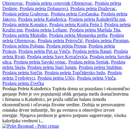
Obrenovac
,
Prodaja peleta cenovnik Obrenovac
,
Prodaja peleta
Dedinje
,
Prodaja peleta Dobanovci
,
Prodaja peleta Draževac
,
Prodaja peleta Grabovac
,
Prodaja peleta Gročanska
,
Prodaja peleta
Jakovo
,
Prodaja peleta Kaluđerica
,
Prodaja peleta Kaluđerički put
,
Prodaja peleta Konatice
,
Prodaja peleta Kralja Petra I
,
Prodaja peleta
Kružni put
,
Prodaja peleta Leštane
,
Prodaja peleta Maršala Tita
,
Prodaja peleta Mislođin
,
Prodaja peleta Mostarska petlja
,
Prodaja
peleta Obrenovac
,
Prodaja peleta Petrovčić
,
Prodaja peleta Piroman
,
Prodaja peleta Poljana
,
Prodaja peleta Progar
,
Prodaja peleta
Prokop
,
Prodaja peleta Put za Vinču
,
Prodaja peleta Ratari
,
Prodaja
peleta Rvati
,
Prodaja peleta Save Kovačevića
,
Prodaja peleta Savska
ulica
,
Prodaja peleta Savski venac
,
Prodaja peleta Senjak
,
Prodaja
peleta Skela
,
Prodaja peleta Stari Sajam
,
Prodaja peleta Stubline
,
Prodaja peleta Surčin
,
Prodaja peleta Topčidersko brdo
,
Prodaja
peleta Tvrdojevci
,
Prodaja peleta Ušće
,
Prodaja peleta Vinča
,
Prodaja peleta Zvečka
Prodaja Peleta Kaluđerica Toplota doma uz pouzdano i ekonomično
grejanje Pelet je sve popularniji oblik grejanja među domaćinstvima
i firmama u Kaluđerici, jer pruža odličan balans između
ekonomičnosti i očuvanja životne sredine. Dobija se presovanjem
ostataka drvne industrije, što ga svrstava u obnovljive izvore
energije. Njegova prednost je gotovo potpuno sagorevanje, visoka
kalorijska vrednost i...