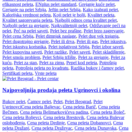
efikasnost peleta
,
ENplus pelet standard
,
Grejanje kuće pelet
,
Grejanje na pelet Srbija
,
Jeftin pelet Srbija
,
Kako izabrati pelet
,
Kalorijska vrednost peleta
,
Koji pelet je bolji
,
Kvalitet peleta
,
Kvalitet sagorevanja peleta
,
Najbolji odnos cena kvalitet pelet
,
Najbolji pelet za grejanje
,
Najkvalitetniji pelet
,
Održavanje peći na
pelet
,
Peć na pelet saveti
,
Pelet bez prašine
,
Pelet brzo zagrevanje
,
Pelet cena Srbija
,
Pelet dimnjak naslage
,
Pelet dug vek trajanja
,
Pelet dugotrajno grejanje
,
Pelet ili drva
,
Pelet ili gas
,
Pelet iskustva
,
Pelet iskustva korisnika
,
Pelet isplativost Srbija
,
Pelet izbor saveti
,
Pelet kupovina saveti
,
Pelet razlike
,
Pelet saveti
,
Pelet skladištenje
,
Pelet smola problem
,
Pelet Srbija tržište
,
Pelet za grejanje
,
Pelet za
kuću
,
Pelet za stan
,
Pelet za zimu
,
Pepel kod peleta
,
Potrošnja
peleta
,
Potrošnja peleta po kvadratu
,
Razlika bukov i čamov pelet
,
Sertifikati peleta
,
Vrste peleta
Najpovoljnija prodaja peleta Ugrinovci i okolina
Bukov pelet
,
Čamov pelet
,
Pelet
,
Pelet Beograd
,
Pelet
Ugrinovci
Cena peleta Baljevac
,
Cena peleta Barič
,
Cena peleta
Bečmen
,
Cena peleta Belimarkovićeva padina
,
Cena peleta Boleč
,
Cena peleta Boljevci
,
Cena peleta Brestovik
,
Cena peleta Bulevar
oslobođenja
,
Cena peleta Dedinje
,
Cena peleta Dobanovci
,
Cena
peleta Dražanj
,
Cena peleta Draževac
,
Cena peleta Dunavska
,
Cena