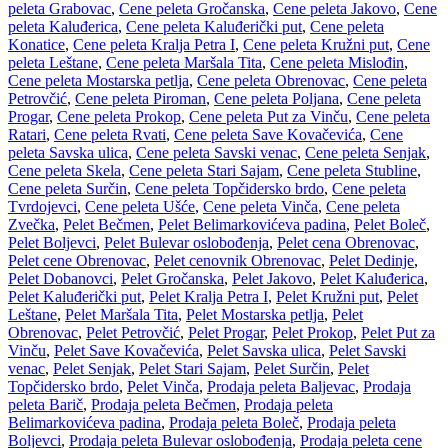
peleta Grabovac
,
Cene peleta Gročanska
,
Cene peleta Jakovo
,
Cene
peleta Kaluđerica
,
Cene peleta Kaluđerički put
,
Cene peleta
Konatice
,
Cene peleta Kralja Petra I
,
Cene peleta Kružni put
,
Cene
peleta Leštane
,
Cene peleta Maršala Tita
,
Cene peleta Mislođin
,
Cene peleta Mostarska petlja
,
Cene peleta Obrenovac
,
Cene peleta
Petrovčić
,
Cene peleta Piroman
,
Cene peleta Poljana
,
Cene peleta
Progar
,
Cene peleta Prokop
,
Cene peleta Put za Vinču
,
Cene peleta
Ratari
,
Cene peleta Rvati
,
Cene peleta Save Kovačevića
,
Cene
peleta Savska ulica
,
Cene peleta Savski venac
,
Cene peleta Senjak
,
Cene peleta Skela
,
Cene peleta Stari Sajam
,
Cene peleta Stubline
,
Cene peleta Surčin
,
Cene peleta Topčidersko brdo
,
Cene peleta
Tvrdojevci
,
Cene peleta Ušće
,
Cene peleta Vinča
,
Cene peleta
Zvečka
,
Pelet Bečmen
,
Pelet Belimarkovićeva padina
,
Pelet Boleč
,
Pelet Boljevci
,
Pelet Bulevar oslobođenja
,
Pelet cena Obrenovac
,
Pelet cene Obrenovac
,
Pelet cenovnik Obrenovac
,
Pelet Dedinje
,
Pelet Dobanovci
,
Pelet Gročanska
,
Pelet Jakovo
,
Pelet Kaluđerica
,
Pelet Kaluđerički put
,
Pelet Kralja Petra I
,
Pelet Kružni put
,
Pelet
Leštane
,
Pelet Maršala Tita
,
Pelet Mostarska petlja
,
Pelet
Obrenovac
,
Pelet Petrovčić
,
Pelet Progar
,
Pelet Prokop
,
Pelet Put za
Vinču
,
Pelet Save Kovačevića
,
Pelet Savska ulica
,
Pelet Savski
venac
,
Pelet Senjak
,
Pelet Stari Sajam
,
Pelet Surčin
,
Pelet
Topčidersko brdo
,
Pelet Vinča
,
Prodaja peleta Baljevac
,
Prodaja
peleta Barič
,
Prodaja peleta Bečmen
,
Prodaja peleta
Belimarkovićeva padina
,
Prodaja peleta Boleč
,
Prodaja peleta
Boljevci
,
Prodaja peleta Bulevar oslobođenja
,
Prodaja peleta cene