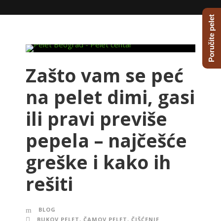
Poručite pelet
Zašto vam se peć
na pelet dimi, gasi
ili pravi previše
pepela – najčešće
greške i kako ih
rešiti
BLOG
BUKOV PELET
,
ČAMOV PELET
,
ČIŠĆENJE