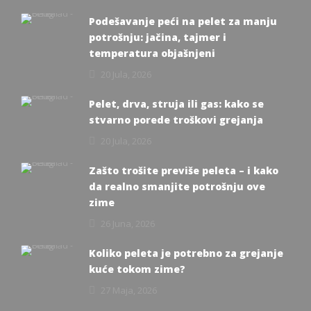
Podešavanje peći na pelet za manju
potrošnju: jačina, tajmer i
temperatura objašnjeni
20 Jula, 2026
Pelet, drva, struja ili gas: kako se
stvarno porede troškovi grejanja
20 Jula, 2026
Zašto trošite previše peleta – i kako
da realno smanjite potrošnju ove
zime
26 Juna, 2026
Koliko peleta je potrebno za grejanje
kuće tokom zime?
27 Maja, 2026