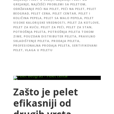
GREJANJE
,
NAJČEŠĆI PROBLEMI SA PELETOM
,
ODRŽAVANJE PEĆI NA PELET
,
PEĆI NA PELET
,
PELET
BEOGRAD
,
PELET CENA
,
PELET CENTAR
,
PELET I
KOLIČINA PEPELA
,
PELET SA MALO PEPELA
,
PELET
VISOKE KALORIJSKE VREDNOSTI
,
PELET ZA KOTLOVE
,
PELET ZA KUĆU
,
PELET ZA PEĆI
,
PELET ZA STAN
,
POTROŠNJA PELETA
,
POTROŠNJA PELETA TOKOM
ZIME
,
POUZDAN DISTRIBUTER PELETA
,
PRAVILNO
SKLADIŠTENJE PELETA
,
PRODAJA PELETA
,
PROFESIONALNA PRODAJA PELETA
,
SERTIFIKOVANI
PELET
,
VLAGA U PELETU
Zašto je pelet
efikasniji od