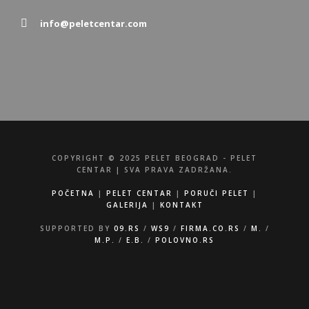
info@peletcentar.com
COPYRIGHT © 2025 PELET BEOGRAD - PELET
CENTAR | SVA PRAVA ZADRŽANA.
POČETNA
|
PELET CENTAR
|
PORUČI PELET
|
GALERIJA
|
KONTAKT
SUPPORTED BY
09.RS
/
WS9
/
FIRMA.CO.RS
/
M.
/
M.P.
/
E.B.
/
POLOVNO.RS