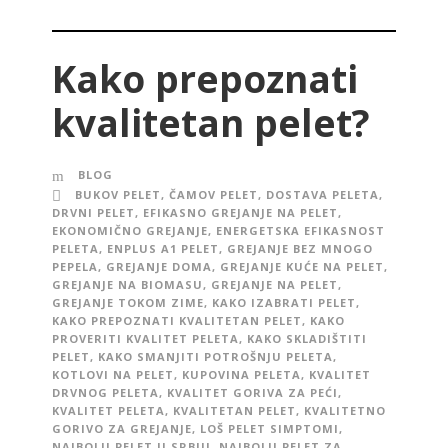
Kako prepoznati
kvalitetan pelet?
BLOG
BUKOV PELET
,
ČAMOV PELET
,
DOSTAVA PELETA
,
DRVNI PELET
,
EFIKASNO GREJANJE NA PELET
,
EKONOMIČNO GREJANJE
,
ENERGETSKA EFIKASNOST
PELETA
,
ENPLUS A1 PELET
,
GREJANJE BEZ MNOGO
PEPELA
,
GREJANJE DOMA
,
GREJANJE KUĆE NA PELET
,
GREJANJE NA BIOMASU
,
GREJANJE NA PELET
,
GREJANJE TOKOM ZIME
,
KAKO IZABRATI PELET
,
KAKO PREPOZNATI KVALITETAN PELET
,
KAKO
PROVERITI KVALITET PELETA
,
KAKO SKLADIŠTITI
PELET
,
KAKO SMANJITI POTROŠNJU PELETA
,
KOTLOVI NA PELET
,
KUPOVINA PELETA
,
KVALITET
DRVNOG PELETA
,
KVALITET GORIVA ZA PEĆI
,
KVALITET PELETA
,
KVALITETAN PELET
,
KVALITETNO
GORIVO ZA GREJANJE
,
LOŠ PELET SIMPTOMI
,
NAJBOLJI PELET U SRBIJI
,
NAJBOLJI PELET ZA