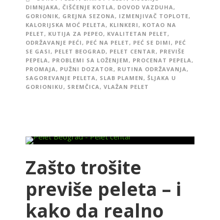
DIMNJAKA
,
ČIŠĆENJE KOTLA
,
DOVOD VAZDUHA
,
GORIONIK
,
GREJNA SEZONA
,
IZMENJIVAČ TOPLOTE
,
KALORIJSKA MOĆ PELETA
,
KLINKERI
,
KOTAO NA
PELET
,
KUTIJA ZA PEPEO
,
KVALITETAN PELET
,
ODRŽAVANJE PEĆI
,
PEĆ NA PELET
,
PEĆ SE DIMI
,
PEĆ
SE GASI
,
PELET BEOGRAD
,
PELET CENTAR
,
PREVIŠE
PEPELA
,
PROBLEMI SA LOŽENJEM
,
PROCENAT PEPELA
,
PROMAJA
,
PUŽNI DOZATOR
,
RUTINA ODRŽAVANJA
,
SAGOREVANJE PELETA
,
SLAB PLAMEN
,
ŠLJAKA U
GORIONIKU
,
SREMČICA
,
VLAŽAN PELET
Zašto trošite
previše peleta – i
kako da realno