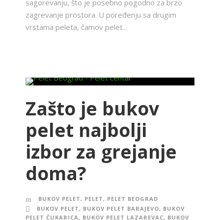
sagorevanju, što je posebno pogodno za brzo
zagrevanje prostora. U poređenju sa drugim
vrstama peleta, čamov pelet...
Zašto je bukov
pelet najbolji
izbor za grejanje
doma?
BUKOV PELET
,
PELET
,
PELET BEOGRAD
BUKOV PELET
,
BUKOV PELET BARAJEVO
,
BUKOV
PELET ČUKARICA
,
BUKOV PELET LAZAREVAC
,
BUKOV