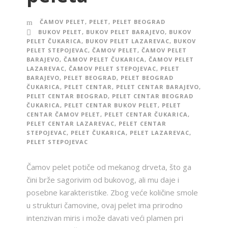
ČAMOV PELET
,
PELET
,
PELET BEOGRAD
BUKOV PELET
,
BUKOV PELET BARAJEVO
,
BUKOV
PELET ČUKARICA
,
BUKOV PELET LAZAREVAC
,
BUKOV
PELET STEPOJEVAC
,
ČAMOV PELET
,
ČAMOV PELET
BARAJEVO
,
ČAMOV PELET ČUKARICA
,
ČAMOV PELET
LAZAREVAC
,
ČAMOV PELET STEPOJEVAC
,
PELET
BARAJEVO
,
PELET BEOGRAD
,
PELET BEOGRAD
ČUKARICA
,
PELET CENTAR
,
PELET CENTAR BARAJEVO
,
PELET CENTAR BEOGRAD
,
PELET CENTAR BEOGRAD
ČUKARICA
,
PELET CENTAR BUKOV PELET
,
PELET
CENTAR ČAMOV PELET
,
PELET CENTAR ČUKARICA
,
PELET CENTAR LAZAREVAC
,
PELET CENTAR
STEPOJEVAC
,
PELET ČUKARICA
,
PELET LAZAREVAC
,
PELET STEPOJEVAC
Čamov pelet potiče od mekanog drveta, što ga
čini brže sagorivim od bukovog, ali mu daje i
posebne karakteristike. Zbog veće količine smole
u strukturi čamovine, ovaj pelet ima prirodno
intenzivan miris i može davati veći plamen pri