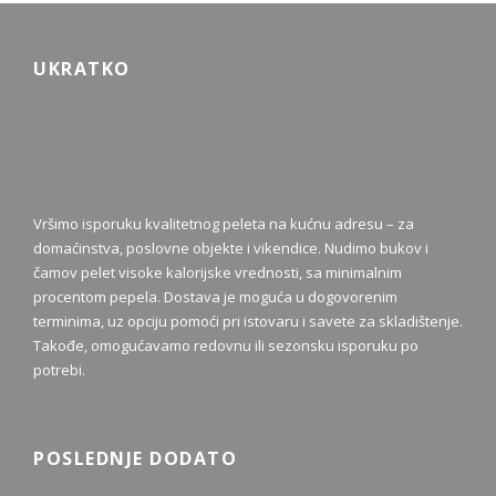
UKRATKO
Vršimo isporuku kvalitetnog peleta na kućnu adresu – za
domaćinstva, poslovne objekte i vikendice. Nudimo bukov i
čamov pelet visoke kalorijske vrednosti, sa minimalnim
procentom pepela. Dostava je moguća u dogovorenim
terminima, uz opciju pomoći pri istovaru i savete za skladištenje.
Takođe, omogućavamo redovnu ili sezonsku isporuku po
potrebi.
POSLEDNJE DODATO