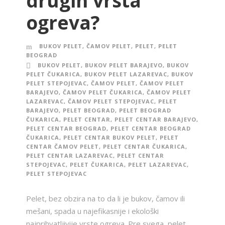
drugih vrsta
ogreva?
BUKOV PELET
,
ČAMOV PELET
,
PELET
,
PELET
BEOGRAD
BUKOV PELET
,
BUKOV PELET BARAJEVO
,
BUKOV
PELET ČUKARICA
,
BUKOV PELET LAZAREVAC
,
BUKOV
PELET STEPOJEVAC
,
ČAMOV PELET
,
ČAMOV PELET
BARAJEVO
,
ČAMOV PELET ČUKARICA
,
ČAMOV PELET
LAZAREVAC
,
ČAMOV PELET STEPOJEVAC
,
PELET
BARAJEVO
,
PELET BEOGRAD
,
PELET BEOGRAD
ČUKARICA
,
PELET CENTAR
,
PELET CENTAR BARAJEVO
,
PELET CENTAR BEOGRAD
,
PELET CENTAR BEOGRAD
ČUKARICA
,
PELET CENTAR BUKOV PELET
,
PELET
CENTAR ČAMOV PELET
,
PELET CENTAR ČUKARICA
,
PELET CENTAR LAZAREVAC
,
PELET CENTAR
STEPOJEVAC
,
PELET ČUKARICA
,
PELET LAZAREVAC
,
PELET STEPOJEVAC
Pelet, bez obzira na to da li je bukov, čamov ili
mešani, spada u najefikasnije i ekološki
najprihvatljivije vrste ogreva. Pre svega, pelet