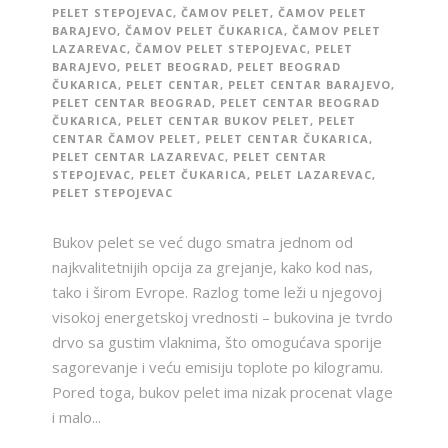
PELET STEPOJEVAC
,
ČAMOV PELET
,
ČAMOV PELET
BARAJEVO
,
ČAMOV PELET ČUKARICA
,
ČAMOV PELET
LAZAREVAC
,
ČAMOV PELET STEPOJEVAC
,
PELET
BARAJEVO
,
PELET BEOGRAD
,
PELET BEOGRAD
ČUKARICA
,
PELET CENTAR
,
PELET CENTAR BARAJEVO
,
PELET CENTAR BEOGRAD
,
PELET CENTAR BEOGRAD
ČUKARICA
,
PELET CENTAR BUKOV PELET
,
PELET
CENTAR ČAMOV PELET
,
PELET CENTAR ČUKARICA
,
PELET CENTAR LAZAREVAC
,
PELET CENTAR
STEPOJEVAC
,
PELET ČUKARICA
,
PELET LAZAREVAC
,
PELET STEPOJEVAC
Bukov pelet se već dugo smatra jednom od
najkvalitetnijih opcija za grejanje, kako kod nas,
tako i širom Evrope. Razlog tome leži u njegovoj
visokoj energetskoj vrednosti – bukovina je tvrdo
drvo sa gustim vlaknima, što omogućava sporije
sagorevanje i veću emisiju toplote po kilogramu.
Pored toga, bukov pelet ima nizak procenat vlage
i malo...