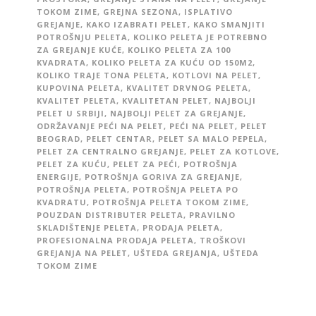
TOKOM ZIME
,
GREJNA SEZONA
,
ISPLATIVO
GREJANJE
,
KAKO IZABRATI PELET
,
KAKO SMANJITI
POTROŠNJU PELETA
,
KOLIKO PELETA JE POTREBNO
ZA GREJANJE KUĆE
,
KOLIKO PELETA ZA 100
KVADRATA
,
KOLIKO PELETA ZA KUĆU OD 150M2
,
KOLIKO TRAJE TONA PELETA
,
KOTLOVI NA PELET
,
KUPOVINA PELETA
,
KVALITET DRVNOG PELETA
,
KVALITET PELETA
,
KVALITETAN PELET
,
NAJBOLJI
PELET U SRBIJI
,
NAJBOLJI PELET ZA GREJANJE
,
ODRŽAVANJE PEĆI NA PELET
,
PEĆI NA PELET
,
PELET
BEOGRAD
,
PELET CENTAR
,
PELET SA MALO PEPELA
,
PELET ZA CENTRALNO GREJANJE
,
PELET ZA KOTLOVE
,
PELET ZA KUĆU
,
PELET ZA PEĆI
,
POTROŠNJA
ENERGIJE
,
POTROŠNJA GORIVA ZA GREJANJE
,
POTROŠNJA PELETA
,
POTROŠNJA PELETA PO
KVADRATU
,
POTROŠNJA PELETA TOKOM ZIME
,
POUZDAN DISTRIBUTER PELETA
,
PRAVILNO
SKLADIŠTENJE PELETA
,
PRODAJA PELETA
,
PROFESIONALNA PRODAJA PELETA
,
TROŠKOVI
GREJANJA NA PELET
,
UŠTEDA GREJANJA
,
UŠTEDA
TOKOM ZIME