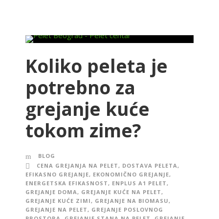
Koliko peleta je
potrebno za
grejanje kuće
tokom zime?
BLOG
CENA GREJANJA NA PELET
,
DOSTAVA PELETA
,
EFIKASNO GREJANJE
,
EKONOMIČNO GREJANJE
,
ENERGETSKA EFIKASNOST
,
ENPLUS A1 PELET
,
GREJANJE DOMA
,
GREJANJE KUĆE NA PELET
,
GREJANJE KUĆE ZIMI
,
GREJANJE NA BIOMASU
,
GREJANJE NA PELET
,
GREJANJE POSLOVNOG
PROSTORA
,
GREJANJE STANA NA PELET
,
GREJANJE