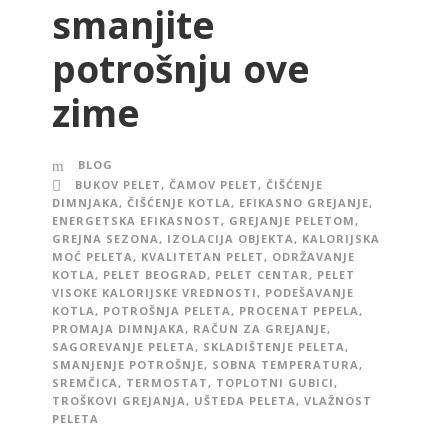
smanjite
potrošnju ove
zime
BLOG
BUKOV PELET
,
ČAMOV PELET
,
ČIŠĆENJE
DIMNJAKA
,
ČIŠĆENJE KOTLA
,
EFIKASNO GREJANJE
,
ENERGETSKA EFIKASNOST
,
GREJANJE PELETOM
,
GREJNA SEZONA
,
IZOLACIJA OBJEKTA
,
KALORIJSKA
MOĆ PELETA
,
KVALITETAN PELET
,
ODRŽAVANJE
KOTLA
,
PELET BEOGRAD
,
PELET CENTAR
,
PELET
VISOKE KALORIJSKE VREDNOSTI
,
PODEŠAVANJE
KOTLA
,
POTROŠNJA PELETA
,
PROCENAT PEPELA
,
PROMAJA DIMNJAKA
,
RAČUN ZA GREJANJE
,
SAGOREVANJE PELETA
,
SKLADIŠTENJE PELETA
,
SMANJENJE POTROŠNJE
,
SOBNA TEMPERATURA
,
SREMČICA
,
TERMOSTAT
,
TOPLOTNI GUBICI
,
TROŠKOVI GREJANJA
,
UŠTEDA PELETA
,
VLAŽNOST
PELETA