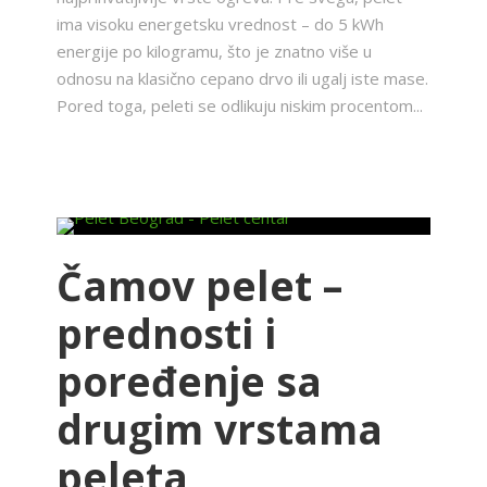
ima visoku energetsku vrednost – do 5 kWh
energije po kilogramu, što je znatno više u
odnosu na klasično cepano drvo ili ugalj iste mase.
Pored toga, peleti se odlikuju niskim procentom...
Čamov pelet –
prednosti i
poređenje sa
drugim vrstama
peleta