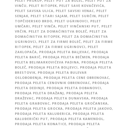
PELET PROKOP
,
PELET PUT ZA BOLEČ
,
PELET PUT ZA
VINČU
,
PELET RITOPEK
,
PELET SAVE KOVAČEVIĆA
,
PELET SAVSKA ULICA
,
PELET SAVSKI VENAC
,
PELET
SENJAK
,
PELET STARI SAJAM
,
PELET SURČIN
,
PELET
TOPČIDERSKO BRDO
,
PELET UGRINOVCI
,
PELET
UMČARI
,
PELET VINČA
,
PELET VINČANSKI PUT
,
PELET
VRČIN
,
PELET ZA DOMAĆINSTVA BOLEČ
,
PELET ZA
DOMAĆINSTVA RITOPEK
,
PELET ZA DOMAĆINSTVA
UGRINOVCI
,
PELET ZA FIRME BOLEČ
,
PELET ZA FIRME
RITOPEK
,
PELET ZA FIRME UGRINOVCI
,
PELET
ZAKLOPAČA
,
PRODAJA PELETA BALJEVAC
,
PRODAJA
PELETA BARIČ
,
PRODAJA PELETA BEČMEN
,
PRODAJA
PELETA BELIMARKOVIĆEVA PADINA
,
PRODAJA PELETA
BOLEČ
,
PRODAJA PELETA BOLJEVCI
,
PRODAJA PELETA
BRESTOVIK
,
PRODAJA PELETA BULEVAR
OSLOBOĐENJA
,
PRODAJA PELETA CENE OBRENOVAC
,
PRODAJA PELETA CENOVNIK OBRENOVAC
,
PRODAJA
PELETA DEDINJE
,
PRODAJA PELETA DOBANOVCI
,
PRODAJA PELETA DRAŽANJ
,
PRODAJA PELETA
DRAŽEVAC
,
PRODAJA PELETA DUNAVSKA
,
PRODAJA
PELETA GRABOVAC
,
PRODAJA PELETA GROČANSKA
,
PRODAJA PELETA GROCKA
,
PRODAJA PELETA JAKOVO
,
PRODAJA PELETA KALUĐERICA
,
PRODAJA PELETA
KALUĐERIČKI PUT
,
PRODAJA PELETA KAMENDOL
,
PRODAJA PELETA KONATICE
,
PRODAJA PELETA