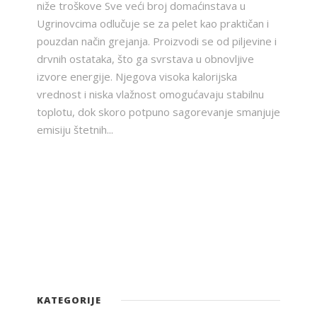
niže troškove Sve veći broj domaćinstava u
Ugrinovcima odlučuje se za pelet kao praktičan i
pouzdan način grejanja. Proizvodi se od piljevine i
drvnih ostataka, što ga svrstava u obnovljive
izvore energije. Njegova visoka kalorijska
vrednost i niska vlažnost omogućavaju stabilnu
toplotu, dok skoro potpuno sagorevanje smanjuje
emisiju štetnih...
KATEGORIJE