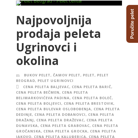
Poručite pelet
Najpovoljnija
prodaja peleta
Ugrinovci i
okolina
BUKOV PELET
,
ČAMOV PELET
,
PELET
,
PELET
BEOGRAD
,
PELET UGRINOVCI
CENA PELETA BALJEVAC
,
CENA PELETA BARIČ
,
CENA PELETA BEČMEN
,
CENA PELETA
BELIMARKOVIĆEVA PADINA
,
CENA PELETA BOLEČ
,
CENA PELETA BOLJEVCI
,
CENA PELETA BRESTOVIK
,
CENA PELETA BULEVAR OSLOBOĐENJA
,
CENA PELETA
DEDINJE
,
CENA PELETA DOBANOVCI
,
CENA PELETA
DRAŽANJ
,
CENA PELETA DRAŽEVAC
,
CENA PELETA
DUNAVSKA
,
CENA PELETA GRABOVAC
,
CENA PELETA
GROČANSKA
,
CENA PELETA GROCKA
,
CENA PELETA
JAKOVO
,
CENA PELETA KALUĐERICA
,
CENA PELETA