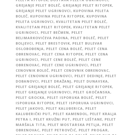
GREJANJE PELET BOLEČ
,
GREJANJE PELET RITOPEK
,
GREJANJE PELET UGRINOVCI
,
KUPOVINA PELETA
BOLEČ
,
KUPOVINA PELETA RITOPEK
,
KUPOVINA
PELETA UGRINOVCI
,
KVALITETAN PELET BOLEČ
,
KVALITETAN PELET RITOPEK
,
KVALITETAN PELET
UGRINOVCI
,
PELET BEČMEN
,
PELET
BELIMARKOVIĆEVA PADINA
,
PELET BOLEČ
,
PELET
BOLJEVCI
,
PELET BRESTOVIK
,
PELET BULEVAR
OSLOBOĐENJA
,
PELET CENA BOLEČ
,
PELET CENA
OBRENOVAC
,
PELET CENA RITOPEK
,
PELET CENA
UGRINOVCI
,
PELET CENE BOLEČ
,
PELET CENE
OBRENOVAC
,
PELET CENE UGRINOVCI
,
PELET
CENOVNIK BOLEČ
,
PELET CENOVNIK OBRENOVAC
,
PELET CENOVNIK UGRINOVCI
,
PELET DEDINJE
,
PELET
DOBANOVCI
,
PELET DRAŽANJ
,
PELET DUNAVSKA
,
PELET GREJANJE BOLEČ
,
PELET GREJANJE RITOPEK
,
PELET GREJANJE UGRINOVCI
,
PELET GROČANSKA
,
PELET GROCKA
,
PELET ISPORUKA BOLEČ
,
PELET
ISPORUKA RITOPEK
,
PELET ISPORUKA UGRINOVCI
,
PELET JAKOVO
,
PELET KALUĐERICA
,
PELET
KALUĐERIČKI PUT
,
PELET KAMENDOL
,
PELET KRALJA
PETRA I
,
PELET KRUŽNI PUT
,
PELET LEŠTANE
,
PELET
MARŠALA TITA
,
PELET MOSTARSKA PETLJA
,
PELET
OBRENOVAC
,
PELET PETROVČIĆ
,
PELET PROGAR
,