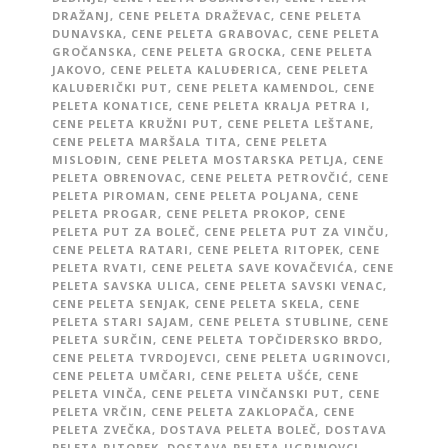
DRAŽANJ
,
CENE PELETA DRAŽEVAC
,
CENE PELETA
DUNAVSKA
,
CENE PELETA GRABOVAC
,
CENE PELETA
GROČANSKA
,
CENE PELETA GROCKA
,
CENE PELETA
JAKOVO
,
CENE PELETA KALUĐERICA
,
CENE PELETA
KALUĐERIČKI PUT
,
CENE PELETA KAMENDOL
,
CENE
PELETA KONATICE
,
CENE PELETA KRALJA PETRA I
,
CENE PELETA KRUŽNI PUT
,
CENE PELETA LEŠTANE
,
CENE PELETA MARŠALA TITA
,
CENE PELETA
MISLOĐIN
,
CENE PELETA MOSTARSKA PETLJA
,
CENE
PELETA OBRENOVAC
,
CENE PELETA PETROVČIĆ
,
CENE
PELETA PIROMAN
,
CENE PELETA POLJANA
,
CENE
PELETA PROGAR
,
CENE PELETA PROKOP
,
CENE
PELETA PUT ZA BOLEČ
,
CENE PELETA PUT ZA VINČU
,
CENE PELETA RATARI
,
CENE PELETA RITOPEK
,
CENE
PELETA RVATI
,
CENE PELETA SAVE KOVAČEVIĆA
,
CENE
PELETA SAVSKA ULICA
,
CENE PELETA SAVSKI VENAC
,
CENE PELETA SENJAK
,
CENE PELETA SKELA
,
CENE
PELETA STARI SAJAM
,
CENE PELETA STUBLINE
,
CENE
PELETA SURČIN
,
CENE PELETA TOPČIDERSKO BRDO
,
CENE PELETA TVRDOJEVCI
,
CENE PELETA UGRINOVCI
,
CENE PELETA UMČARI
,
CENE PELETA UŠĆE
,
CENE
PELETA VINČA
,
CENE PELETA VINČANSKI PUT
,
CENE
PELETA VRČIN
,
CENE PELETA ZAKLOPAČA
,
CENE
PELETA ZVEČKA
,
DOSTAVA PELETA BOLEČ
,
DOSTAVA
PELETA RITOPEK
,
DOSTAVA PELETA UGRINOVCI
,