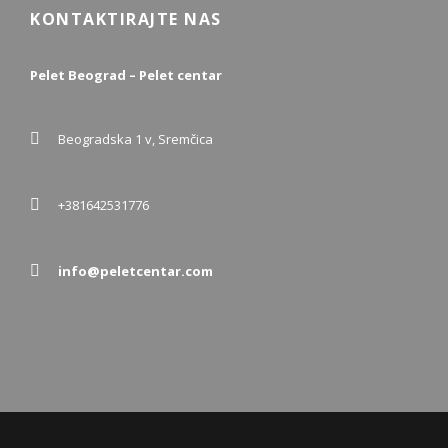
KONTAKTIRAJTE NAS
Pelet Beograd – Pelet centar
Beogradska 1 v, Sremčica
+381642531776
info@peletcentar.com