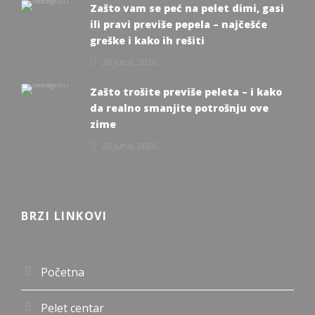
Zašto vam se peć na pelet dimi, gasi
ili pravi previše pepela – najčešće
greške i kako ih rešiti
26 Juna, 2026
Zašto trošite previše peleta – i kako
da realno smanjite potrošnju ove
zime
26 Juna, 2026
BRZI LINKOVI
Početna
Pelet centar