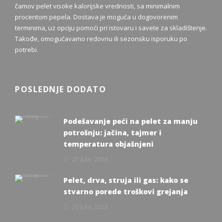
čamov pelet visoke kalorijske vrednosti, sa minimalnim
procentom pepela. Dostava je moguća u dogovorenim
terminima, uz opciju pomoći pri istovaru i savete za skladištenje.
Takođe, omogućavamo redovnu ili sezonsku isporuku po
potrebi.
POSLEDNJE DODATO
Podešavanje peći na pelet za manju
potrošnju: jačina, tajmer i
temperatura objašnjeni
20 Jula, 2026
Pelet, drva, struja ili gas: kako se
stvarno porede troškovi grejanja
20 Jula, 2026