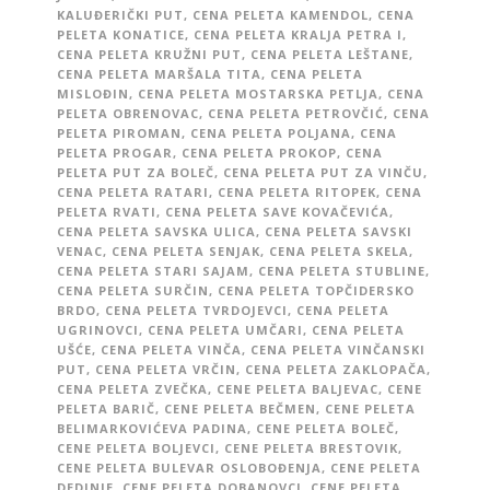
KALUĐERIČKI PUT
,
CENA PELETA KAMENDOL
,
CENA
PELETA KONATICE
,
CENA PELETA KRALJA PETRA I
,
CENA PELETA KRUŽNI PUT
,
CENA PELETA LEŠTANE
,
CENA PELETA MARŠALA TITA
,
CENA PELETA
MISLOĐIN
,
CENA PELETA MOSTARSKA PETLJA
,
CENA
PELETA OBRENOVAC
,
CENA PELETA PETROVČIĆ
,
CENA
PELETA PIROMAN
,
CENA PELETA POLJANA
,
CENA
PELETA PROGAR
,
CENA PELETA PROKOP
,
CENA
PELETA PUT ZA BOLEČ
,
CENA PELETA PUT ZA VINČU
,
CENA PELETA RATARI
,
CENA PELETA RITOPEK
,
CENA
PELETA RVATI
,
CENA PELETA SAVE KOVAČEVIĆA
,
CENA PELETA SAVSKA ULICA
,
CENA PELETA SAVSKI
VENAC
,
CENA PELETA SENJAK
,
CENA PELETA SKELA
,
CENA PELETA STARI SAJAM
,
CENA PELETA STUBLINE
,
CENA PELETA SURČIN
,
CENA PELETA TOPČIDERSKO
BRDO
,
CENA PELETA TVRDOJEVCI
,
CENA PELETA
UGRINOVCI
,
CENA PELETA UMČARI
,
CENA PELETA
UŠĆE
,
CENA PELETA VINČA
,
CENA PELETA VINČANSKI
PUT
,
CENA PELETA VRČIN
,
CENA PELETA ZAKLOPAČA
,
CENA PELETA ZVEČKA
,
CENE PELETA BALJEVAC
,
CENE
PELETA BARIČ
,
CENE PELETA BEČMEN
,
CENE PELETA
BELIMARKOVIĆEVA PADINA
,
CENE PELETA BOLEČ
,
CENE PELETA BOLJEVCI
,
CENE PELETA BRESTOVIK
,
CENE PELETA BULEVAR OSLOBOĐENJA
,
CENE PELETA
DEDINJE
,
CENE PELETA DOBANOVCI
,
CENE PELETA