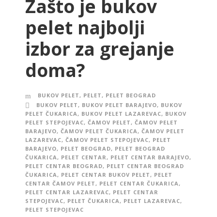
Zašto je bukov
pelet najbolji
izbor za grejanje
doma?
BUKOV PELET
,
PELET
,
PELET BEOGRAD
BUKOV PELET
,
BUKOV PELET BARAJEVO
,
BUKOV
PELET ČUKARICA
,
BUKOV PELET LAZAREVAC
,
BUKOV
PELET STEPOJEVAC
,
ČAMOV PELET
,
ČAMOV PELET
BARAJEVO
,
ČAMOV PELET ČUKARICA
,
ČAMOV PELET
LAZAREVAC
,
ČAMOV PELET STEPOJEVAC
,
PELET
BARAJEVO
,
PELET BEOGRAD
,
PELET BEOGRAD
ČUKARICA
,
PELET CENTAR
,
PELET CENTAR BARAJEVO
,
PELET CENTAR BEOGRAD
,
PELET CENTAR BEOGRAD
ČUKARICA
,
PELET CENTAR BUKOV PELET
,
PELET
CENTAR ČAMOV PELET
,
PELET CENTAR ČUKARICA
,
PELET CENTAR LAZAREVAC
,
PELET CENTAR
STEPOJEVAC
,
PELET ČUKARICA
,
PELET LAZAREVAC
,
PELET STEPOJEVAC