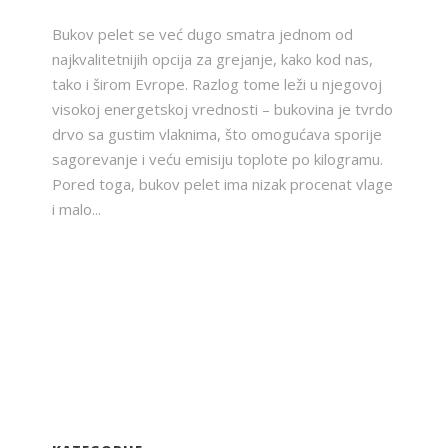
Bukov pelet se već dugo smatra jednom od
najkvalitetnijih opcija za grejanje, kako kod nas,
tako i širom Evrope. Razlog tome leži u njegovoj
visokoj energetskoj vrednosti – bukovina je tvrdo
drvo sa gustim vlaknima, što omogućava sporije
sagorevanje i veću emisiju toplote po kilogramu.
Pored toga, bukov pelet ima nizak procenat vlage
i malo...