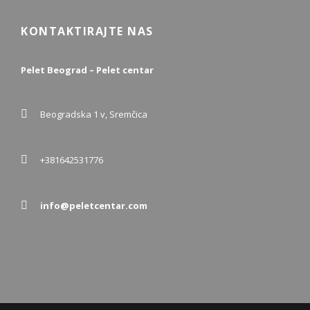
KONTAKTIRAJTE NAS
Pelet Beograd – Pelet centar
Beogradska 1 v, Sremčica
+381642531776
info@peletcentar.com