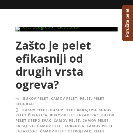
Poručite pelet
Zašto je pelet
efikasniji od
drugih vrsta
ogreva?
BUKOV PELET
,
ČAMOV PELET
,
PELET
,
PELET
BEOGRAD
BUKOV PELET
,
BUKOV PELET BARAJEVO
,
BUKOV
PELET ČUKARICA
,
BUKOV PELET LAZAREVAC
,
BUKOV
PELET STEPOJEVAC
,
ČAMOV PELET
,
ČAMOV PELET
BARAJEVO
,
ČAMOV PELET ČUKARICA
,
ČAMOV PELET
LAZAREVAC
,
ČAMOV PELET STEPOJEVAC
,
PELET