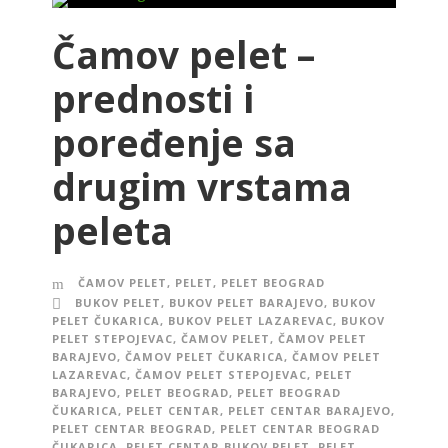
Čamov pelet –
prednosti i
poređenje sa
drugim vrstama
peleta
ČAMOV PELET
,
PELET
,
PELET BEOGRAD
BUKOV PELET
,
BUKOV PELET BARAJEVO
,
BUKOV
PELET ČUKARICA
,
BUKOV PELET LAZAREVAC
,
BUKOV
PELET STEPOJEVAC
,
ČAMOV PELET
,
ČAMOV PELET
BARAJEVO
,
ČAMOV PELET ČUKARICA
,
ČAMOV PELET
LAZAREVAC
,
ČAMOV PELET STEPOJEVAC
,
PELET
BARAJEVO
,
PELET BEOGRAD
,
PELET BEOGRAD
ČUKARICA
,
PELET CENTAR
,
PELET CENTAR BARAJEVO
,
PELET CENTAR BEOGRAD
,
PELET CENTAR BEOGRAD
ČUKARICA
,
PELET CENTAR BUKOV PELET
,
PELET