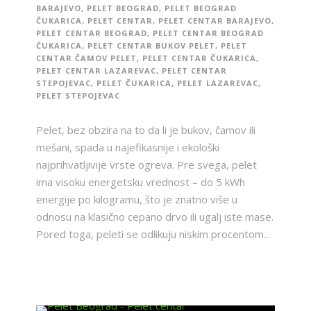
BARAJEVO
,
PELET BEOGRAD
,
PELET BEOGRAD
ČUKARICA
,
PELET CENTAR
,
PELET CENTAR BARAJEVO
,
PELET CENTAR BEOGRAD
,
PELET CENTAR BEOGRAD
ČUKARICA
,
PELET CENTAR BUKOV PELET
,
PELET
CENTAR ČAMOV PELET
,
PELET CENTAR ČUKARICA
,
PELET CENTAR LAZAREVAC
,
PELET CENTAR
STEPOJEVAC
,
PELET ČUKARICA
,
PELET LAZAREVAC
,
PELET STEPOJEVAC
Pelet, bez obzira na to da li je bukov, čamov ili
mešani, spada u najefikasnije i ekološki
najprihvatljivije vrste ogreva. Pre svega, pelet
ima visoku energetsku vrednost – do 5 kWh
energije po kilogramu, što je znatno više u
odnosu na klasično cepano drvo ili ugalj iste mase.
Pored toga, peleti se odlikuju niskim procentom...