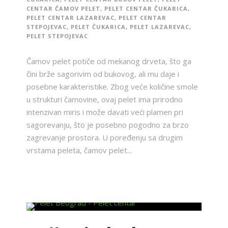
CENTAR ČAMOV PELET
,
PELET CENTAR ČUKARICA
,
PELET CENTAR LAZAREVAC
,
PELET CENTAR
STEPOJEVAC
,
PELET ČUKARICA
,
PELET LAZAREVAC
,
PELET STEPOJEVAC
Čamov pelet potiče od mekanog drveta, što ga
čini brže sagorivim od bukovog, ali mu daje i
posebne karakteristike. Zbog veće količine smole
u strukturi čamovine, ovaj pelet ima prirodno
intenzivan miris i može davati veći plamen pri
sagorevanju, što je posebno pogodno za brzo
zagrevanje prostora. U poređenju sa drugim
vrstama peleta, čamov pelet...