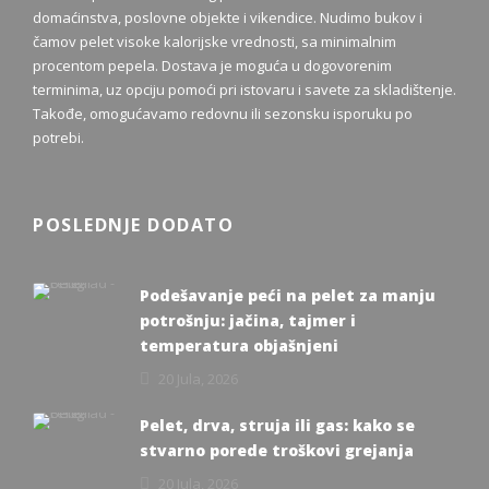
domaćinstva, poslovne objekte i vikendice. Nudimo bukov i
čamov pelet visoke kalorijske vrednosti, sa minimalnim
procentom pepela. Dostava je moguća u dogovorenim
terminima, uz opciju pomoći pri istovaru i savete za skladištenje.
Takođe, omogućavamo redovnu ili sezonsku isporuku po
potrebi.
POSLEDNJE DODATO
Podešavanje peći na pelet za manju
potrošnju: jačina, tajmer i
temperatura objašnjeni
20 Jula, 2026
Pelet, drva, struja ili gas: kako se
stvarno porede troškovi grejanja
20 Jula, 2026