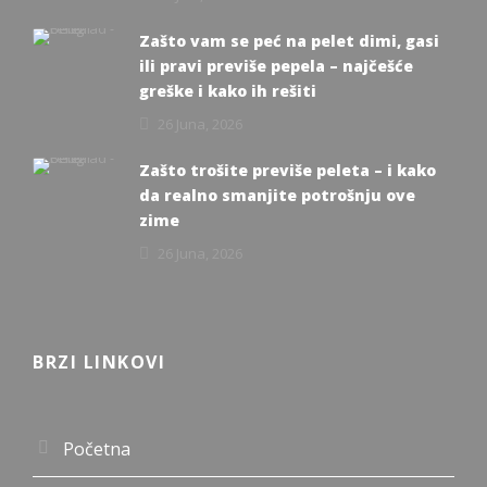
Zašto vam se peć na pelet dimi, gasi
ili pravi previše pepela – najčešće
greške i kako ih rešiti
26 Juna, 2026
Zašto trošite previše peleta – i kako
da realno smanjite potrošnju ove
zime
26 Juna, 2026
BRZI LINKOVI
Početna