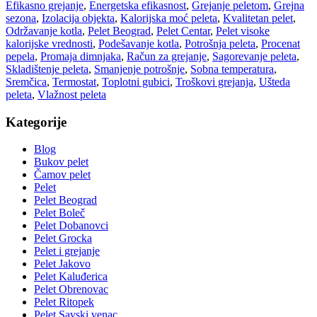
Efikasno grejanje
,
Energetska efikasnost
,
Grejanje peletom
,
Grejna
sezona
,
Izolacija objekta
,
Kalorijska moć peleta
,
Kvalitetan pelet
,
Održavanje kotla
,
Pelet Beograd
,
Pelet Centar
,
Pelet visoke
kalorijske vrednosti
,
Podešavanje kotla
,
Potrošnja peleta
,
Procenat
pepela
,
Promaja dimnjaka
,
Račun za grejanje
,
Sagorevanje peleta
,
Skladištenje peleta
,
Smanjenje potrošnje
,
Sobna temperatura
,
Sremčica
,
Termostat
,
Toplotni gubici
,
Troškovi grejanja
,
Ušteda
peleta
,
Vlažnost peleta
Kategorije
Blog
Bukov pelet
Čamov pelet
Pelet
Pelet Beograd
Pelet Boleč
Pelet Dobanovci
Pelet Grocka
Pelet i grejanje
Pelet Jakovo
Pelet Kaluđerica
Pelet Obrenovac
Pelet Ritopek
Pelet Savski venac