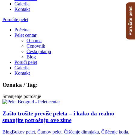
Galerija
Poručite pelet
Kontakt
Poručite pelet
Početna
Pelet centar
O nama
Cenovnik
Česta pitanja
Blog
Poruči pelet
Galerija
Kontakt
Oznaka / Tag:
Smanjenje potrošnje
Zašto trošite previše peleta – i kako da realno
smanjite potrošnju ove zime
Blog
Bukov pelet
,
Čamov pelet
,
Čišćenje dimnjaka
,
Čišćenje kotla
,