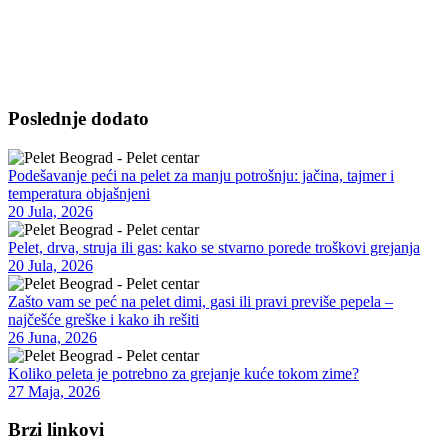
domaćinstva, poslovne objekte i vikendice. Nudimo bukov i čamov
pelet visoke kalorijske vrednosti, sa minimalnim procentom pepela.
Dostava je moguća u dogovorenim terminima, uz opciju pomoći pri
istovaru i savete za skladištenje. Takođe, omogućavamo redovnu ili
sezonsku isporuku po potrebi.
Poslednje dodato
Podešavanje peći na pelet za manju potrošnju: jačina, tajmer i
temperatura objašnjeni
20 Jula, 2026
Pelet, drva, struja ili gas: kako se stvarno porede troškovi grejanja
20 Jula, 2026
Zašto vam se peć na pelet dimi, gasi ili pravi previše pepela –
najčešće greške i kako ih rešiti
26 Juna, 2026
Koliko peleta je potrebno za grejanje kuće tokom zime?
27 Maja, 2026
Brzi linkovi