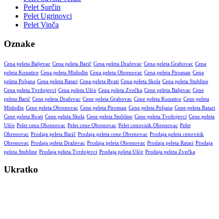
Pelet Surčin
Pelet Ugrinovci
Pelet Vinča
Oznake
Cena peleta Baljevac
Cena peleta Barič
Cena peleta Draževac
Cena peleta Grabovac
Cena
peleta Konatice
Cena peleta Mislođin
Cena peleta Obrenovac
Cena peleta Piroman
Cena
peleta Poljana
Cena peleta Ratari
Cena peleta Rvati
Cena peleta Skela
Cena peleta Stubline
Cena peleta Tvrdojevci
Cena peleta Ušće
Cena peleta Zvečka
Cene peleta Baljevac
Cene
peleta Barič
Cene peleta Draževac
Cene peleta Grabovac
Cene peleta Konatice
Cene peleta
Mislođin
Cene peleta Obrenovac
Cene peleta Piroman
Cene peleta Poljana
Cene peleta Ratari
Cene peleta Rvati
Cene peleta Skela
Cene peleta Stubline
Cene peleta Tvrdojevci
Cene peleta
Ušće
Pelet cena Obrenovac
Pelet cene Obrenovac
Pelet cenovnik Obrenovac
Pelet
Obrenovac
Prodaja peleta Barič
Prodaja peleta cene Obrenovac
Prodaja peleta cenovnik
Obrenovac
Prodaja peleta Draževac
Prodaja peleta Obrenovac
Prodaja peleta Ratari
Prodaja
peleta Stubline
Prodaja peleta Tvrdojevci
Prodaja peleta Ušće
Prodaja peleta Zvečka
Ukratko
Vršimo isporuku kvalitetnog peleta na kućnu adresu – za