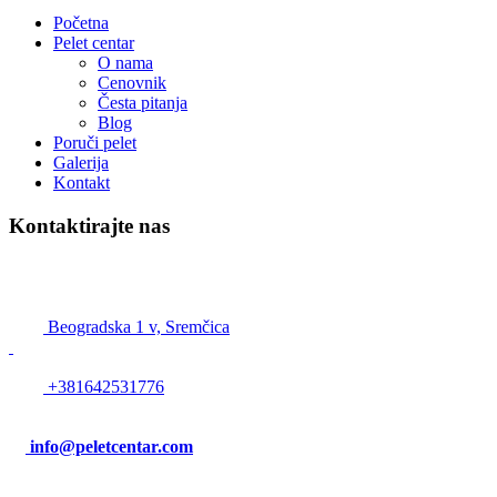
Početna
Pelet centar
O nama
Cenovnik
Česta pitanja
Blog
Poruči pelet
Galerija
Kontakt
Kontaktirajte nas
Pelet Beograd – Pelet centar
Beogradska 1 v, Sremčica
+381642531776
info@peletcentar.com