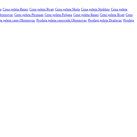
na
Cena peleta Ratari
Cena peleta Rvati
Cena peleta Skela
Cena peleta Stubline
Cena peleta
Obrenovac
Cene peleta Piroman
Cene peleta Poljana
Cene peleta Ratari
Cene peleta Rvati
Cene
ja peleta cene Obrenovac
Prodaja peleta cenovnik Obrenovac
Prodaja peleta Draževac
Prodaja
orijske vrednosti, sa minimalnim procentom pepela. Dostava je
ku po potrebi.