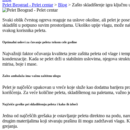
Pelet Beograd - Pelet centar
>
Blog
>
Zašto skladištenje igra ključnu 
Svaki oblik čvrstog ogreva reaguje na uslove okoline, ali pelet je po
skladišti u potpuno suvim prostorijama. Ukoliko upije vlagu, može nab
svakog korisnika peleta.
Optimalni uslovi za čuvanje peleta tokom cele godine
Najvažniji faktor očuvanja kvaliteta jeste zaštita peleta od vlage i temp
kondenzacije. Kada se pelet drži u stabilnim uslovima, njegova struk
mirisa, boje i mase.
Zašto ambalaža ima važnu zaštitnu ulogu
Pelet je najčešće upakovan u vreće koje služe kao dodatna barijera pr
korišćenja. Za veće količine peleta, skladištenog na paletama, važno je
Najčešće greške pri skladištenju peleta i kako ih izbeći
Jedna od najčešćih grešaka je ostavljanje peleta direktno na podu, na
drugim materijalima koji stvaraju prašinu ili mogu zadržavati vlagu. K
grejanja.