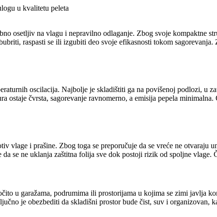
ulogu u kvalitetu peleta
sebno osetljiv na vlagu i nepravilno odlaganje. Zbog svoje kompaktne s
ubriti, raspasti se ili izgubiti deo svoje efikasnosti tokom sagorevanj
eraturnih oscilacija. Najbolje je skladištiti ga na povišenoj podlozi, u za
tura ostaje čvrsta, sagorevanje ravnomerno, a emisija pepela minimalna
otiv vlage i prašine. Zbog toga se preporučuje da se vreće ne otvaraju 
 da se ne uklanja zaštitna folija sve dok postoji rizik od spoljne vlage
ročito u garažama, podrumima ili prostorijama u kojima se zimi javlja 
ljučno je obezbediti da skladišni prostor bude čist, suv i organizovan,