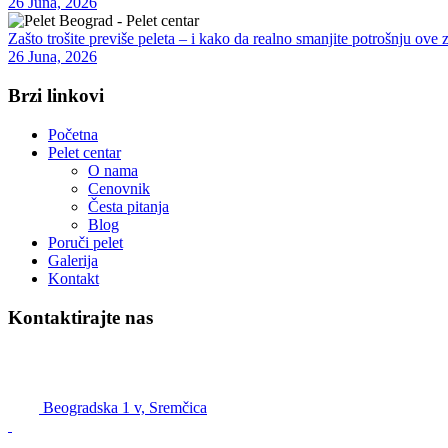
26 Juna, 2026
Zašto trošite previše peleta – i kako da realno smanjite potrošnju ove 
26 Juna, 2026
Brzi linkovi
Početna
Pelet centar
O nama
Cenovnik
Česta pitanja
Blog
Poruči pelet
Galerija
Kontakt
Kontaktirajte nas
Pelet Beograd – Pelet centar
Beogradska 1 v, Sremčica