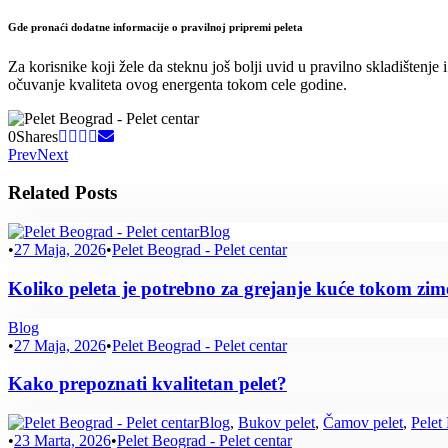
Gde pronaći dodatne informacije o pravilnoj pripremi peleta
Za korisnike koji žele da steknu još bolji uvid u pravilno skladištenje 
očuvanje kvaliteta ovog energenta tokom cele godine.
0
Shares
Prev
Next
Related Posts
Blog
•
27 Maja, 2026
•
Pelet Beograd - Pelet centar
Koliko peleta je potrebno za grejanje kuće tokom zim
Blog
•
27 Maja, 2026
•
Pelet Beograd - Pelet centar
Kako prepoznati kvalitetan pelet?
Blog
,
Bukov pelet
,
Čamov pelet
,
Pelet
•
23 Marta, 2026
•
Pelet Beograd - Pelet centar