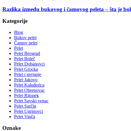
Razlika između bukovog i čamovog peleta – šta je bol
Kategorije
Blog
Bukov pelet
Čamov pelet
Pelet
Pelet Beograd
Pelet Boleč
Pelet Dobanovci
Pelet Grocka
Pelet i grejanje
Pelet Jakovo
Pelet Kaluđerica
Pelet Obrenovac
Pelet Ritopek
Pelet Savski venac
Pelet Surčin
Pelet Ugrinovci
Pelet Vinča
Oznake