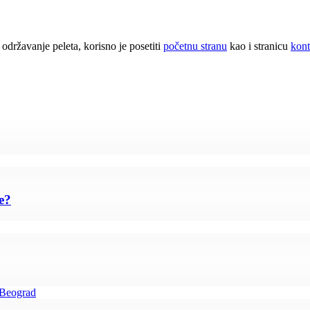
i održavanje peleta, korisno je posetiti
početnu stranu
kao i stranicu
kont
e?
 Beograd