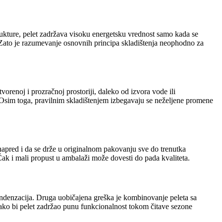
trukture, pelet zadržava visoku energetsku vrednost samo kada se
a. Zato je razumevanje osnovnih principa skladištenja neophodno za
tvorenoj i prozračnoj prostoriji, daleko od izvora vode ili
. Osim toga, pravilnim skladištenjem izbegavaju se neželjene promene
unapred i da se drže u originalnom pakovanju sve do trenutka
. Čak i mali propust u ambalaži može dovesti do pada kvaliteta.
kondenzacija. Druga uobičajena greška je kombinovanje peleta sa
 kako bi pelet zadržao punu funkcionalnost tokom čitave sezone