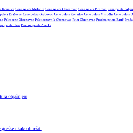
a Konatice
Cena peleta Mislođin
Cena peleta Obrenovac
Cena peleta Piroman
Cena peleta Polja
peleta Draževac
Cene peleta Grabovac
Cene peleta Konatice
Cene peleta Mislođin
Cene peleta 
ac
Pelet cene Obrenovac
Pelet cenovnik Obrenovac
Pelet Obrenovac
Prodaja peleta Barič
Proda
aja peleta Ušće
Prodaja peleta Zvečka
, poslovne objekte i vikendice. Nudimo bukov i čamov pelet visoke kal
ete za skladištenje. Takođe, omogućavamo redovnu ili sezonsku isporu
tura objašnjeni
 greške i kako ih rešiti