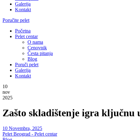
Galerija
Kontakt
Poručite pelet
Početna
Pelet centar
O nama
Cenovnik
Česta pitanja
Blog
Poruči pelet
Galerija
Kontakt
10
nov
2025
Zašto skladištenje igra ključnu 
10 Novembra, 2025
Pelet Beograd - Pelet centar
Blog