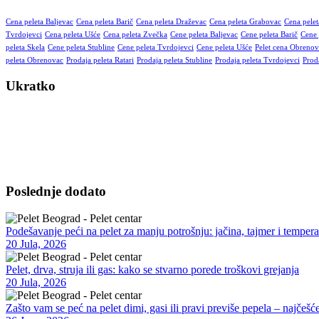
Cena peleta Baljevac
Cena peleta Barič
Cena peleta Draževac
Cena peleta Grabovac
Cena pelet
Tvrdojevci
Cena peleta Ušće
Cena peleta Zvečka
Cene peleta Baljevac
Cene peleta Barič
Cene 
peleta Skela
Cene peleta Stubline
Cene peleta Tvrdojevci
Cene peleta Ušće
Pelet cena Obrenov
peleta Obrenovac
Prodaja peleta Ratari
Prodaja peleta Stubline
Prodaja peleta Tvrdojevci
Prod
Ukratko
Vršimo isporuku kvalitetnog peleta na kućnu adresu – za domaćinstva
moguća u dogovorenim terminima, uz opciju pomoći pri istovaru i sav
Poslednje dodato
Podešavanje peći na pelet za manju potrošnju: jačina, tajmer i tempera
20 Jula, 2026
Pelet, drva, struja ili gas: kako se stvarno porede troškovi grejanja
20 Jula, 2026
Zašto vam se peć na pelet dimi, gasi ili pravi previše pepela – najčešće