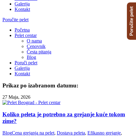
Galerija
Poručite pelet
Kontakt
Poručite pelet
Početna
Pelet centar
O nama
Cenovnik
Česta pitanja
Blog
Poruči pelet
Galerija
Kontakt
Prikaz po izabranom datumu:
27 Maja, 2026
Koliko peleta je potrebno za grejanje kuće tokom
zime?
Blog
Cena grejanja na pelet
,
Dostava peleta
,
Efikasno grejanje
,