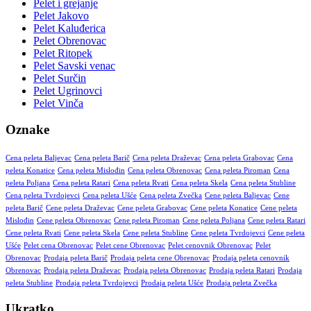
Pelet i grejanje
Pelet Jakovo
Pelet Kaluđerica
Pelet Obrenovac
Pelet Ritopek
Pelet Savski venac
Pelet Surčin
Pelet Ugrinovci
Pelet Vinča
Oznake
Cena peleta Baljevac
Cena peleta Barič
Cena peleta Draževac
Cena peleta Grabovac
Cena
peleta Konatice
Cena peleta Mislođin
Cena peleta Obrenovac
Cena peleta Piroman
Cena
peleta Poljana
Cena peleta Ratari
Cena peleta Rvati
Cena peleta Skela
Cena peleta Stubline
Cena peleta Tvrdojevci
Cena peleta Ušće
Cena peleta Zvečka
Cene peleta Baljevac
Cene
peleta Barič
Cene peleta Draževac
Cene peleta Grabovac
Cene peleta Konatice
Cene peleta
Mislođin
Cene peleta Obrenovac
Cene peleta Piroman
Cene peleta Poljana
Cene peleta Ratari
Cene peleta Rvati
Cene peleta Skela
Cene peleta Stubline
Cene peleta Tvrdojevci
Cene peleta
Ušće
Pelet cena Obrenovac
Pelet cene Obrenovac
Pelet cenovnik Obrenovac
Pelet
Obrenovac
Prodaja peleta Barič
Prodaja peleta cene Obrenovac
Prodaja peleta cenovnik
Obrenovac
Prodaja peleta Draževac
Prodaja peleta Obrenovac
Prodaja peleta Ratari
Prodaja
peleta Stubline
Prodaja peleta Tvrdojevci
Prodaja peleta Ušće
Prodaja peleta Zvečka
Ukratko