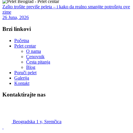
Zašto trošite previše peleta – i kako da realno smanjite potrošnju ove
zime
26 Juna, 2026
Brzi linkovi
Početna
Pelet centar
O nama
Cenovnik
Česta pitanja
Blog
Poruči pelet
Galerija
Kontakt
Kontaktirajte nas
Pelet Beograd – Pelet centar
Beogradska 1 v, Sremčica