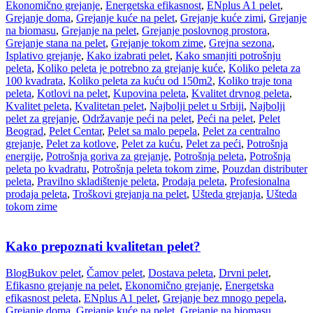
Ekonomično grejanje
,
Energetska efikasnost
,
ENplus A1 pelet
,
Grejanje doma
,
Grejanje kuće na pelet
,
Grejanje kuće zimi
,
Grejanje
na biomasu
,
Grejanje na pelet
,
Grejanje poslovnog prostora
,
Grejanje stana na pelet
,
Grejanje tokom zime
,
Grejna sezona
,
Isplativo grejanje
,
Kako izabrati pelet
,
Kako smanjiti potrošnju
peleta
,
Koliko peleta je potrebno za grejanje kuće
,
Koliko peleta za
100 kvadrata
,
Koliko peleta za kuću od 150m2
,
Koliko traje tona
peleta
,
Kotlovi na pelet
,
Kupovina peleta
,
Kvalitet drvnog peleta
,
Kvalitet peleta
,
Kvalitetan pelet
,
Najbolji pelet u Srbiji
,
Najbolji
pelet za grejanje
,
Održavanje peći na pelet
,
Peći na pelet
,
Pelet
Beograd
,
Pelet Centar
,
Pelet sa malo pepela
,
Pelet za centralno
grejanje
,
Pelet za kotlove
,
Pelet za kuću
,
Pelet za peći
,
Potrošnja
energije
,
Potrošnja goriva za grejanje
,
Potrošnja peleta
,
Potrošnja
peleta po kvadratu
,
Potrošnja peleta tokom zime
,
Pouzdan distributer
peleta
,
Pravilno skladištenje peleta
,
Prodaja peleta
,
Profesionalna
prodaja peleta
,
Troškovi grejanja na pelet
,
Ušteda grejanja
,
Ušteda
tokom zime
Kako prepoznati kvalitetan pelet?
Blog
Bukov pelet
,
Čamov pelet
,
Dostava peleta
,
Drvni pelet
,
Efikasno grejanje na pelet
,
Ekonomično grejanje
,
Energetska
efikasnost peleta
,
ENplus A1 pelet
,
Grejanje bez mnogo pepela
,
Grejanje doma
,
Grejanje kuće na pelet
,
Grejanje na biomasu
,