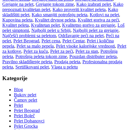
Grejanje na pelet
,
Grejanje tokom zime
,
Kako izabrati pelet
,
Kako
prepoznati kvalitetan pelet
,
Kako proveriti kvalitet peleta
,
Kako
skladištiti pelet
,
Kako smanjiti potrošnju peleta
,
Kotlovi na pelet
,
Kupovina peleta
,
Kvalitet drvnog peleta
,
Kvalitet goriva za peći
,
Kvalitet peleta
,
Kvalitetan pelet
,
Kvalitetno gorivo za grejanje
,
Loš
pelet simptomi
,
Najbolji pelet u Srbiji
,
Najbolji pelet za grejanje
,
Najčešći problemi sa peletom
,
Održavanje peći na pelet
,
Peći na
pelet
,
Pelet Beograd
,
Pelet cena
,
Pelet Centar
,
Pelet i količina
pepela
,
Pelet sa malo pepela
,
Pelet visoke kalorijske vrednosti
,
Pelet
za kotlove
,
Pelet za kuću
,
Pelet za peći
,
Pelet za stan
,
Potrošnja
peleta
,
Potrošnja peleta tokom zime
,
Pouzdan distributer peleta
,
Pravilno skladištenje peleta
,
Prodaja peleta
,
Profesionalna prodaja
peleta
,
Sertifikovani pelet
,
Vlaga u peletu
Kategorije
Blog
Bukov pelet
Čamov pelet
Pelet
Pelet Beograd
Pelet Boleč
Pelet Dobanovci
Pelet Grocka