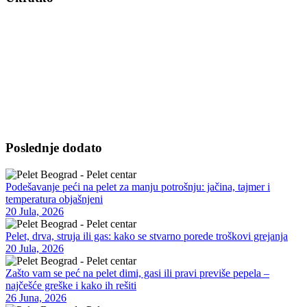
Vršimo isporuku kvalitetnog peleta na kućnu adresu – za
domaćinstva, poslovne objekte i vikendice. Nudimo bukov i čamov
pelet visoke kalorijske vrednosti, sa minimalnim procentom pepela.
Dostava je moguća u dogovorenim terminima, uz opciju pomoći pri
istovaru i savete za skladištenje. Takođe, omogućavamo redovnu ili
sezonsku isporuku po potrebi.
Poslednje dodato
Podešavanje peći na pelet za manju potrošnju: jačina, tajmer i
temperatura objašnjeni
20 Jula, 2026
Pelet, drva, struja ili gas: kako se stvarno porede troškovi grejanja
20 Jula, 2026
Zašto vam se peć na pelet dimi, gasi ili pravi previše pepela –
najčešće greške i kako ih rešiti
26 Juna, 2026