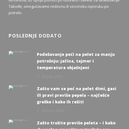
Takođe, omogućavamo redovnu ili sezonsku isporuku po
potrebi.
POSLEDNJE DODATO
Podešavanje peći na pelet za manju
potrošnju: jačina, tajmer i
temperatura objašnjeni
20 Jula, 2026
Zašto vam se peć na pelet dimi, gasi
ili pravi previše pepela – najčešće
greške i kako ih rešiti
26 Juna, 2026
Zašto trošite previše peleta – i kako