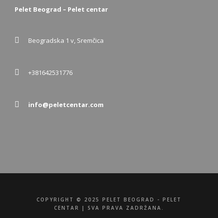
Pelet Beograd – Pelet centar
Beogradska 1 v, Sremčica
+381642531776
info@peletcentar.com
COPYRIGHT © 2025 PELET BEOGRAD - PELET
CENTAR | SVA PRAVA ZADRŽANA.