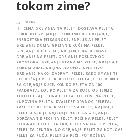
tokom zime?
BLOG
CENA GREJANJA NA PELET
,
DOSTAVA PELETA
,
EFIKASNO GREJANJE
,
EKONOMIČNO GREJANJE
,
ENERGETSKA EFIKASNOST
,
ENPLUS A1 PELET
,
GREJANJE DOMA
,
GREJANJE KUĆE NA PELET
,
GREJANJE KUĆE ZIMI
,
GREJANJE NA BIOMASU
,
GREJANJE NA PELET
,
GREJANJE POSLOVNOG
PROSTORA
,
GREJANJE STANA NA PELET
,
GREJANJE
TOKOM ZIME
,
GREJNA SEZONA
,
ISPLATIVO
GREJANJE
,
KAKO IZABRATI PELET
,
KAKO SMANJITI
POTROŠNJU PELETA
,
KOLIKO PELETA JE POTREBNO
ZA GREJANJE KUĆE
,
KOLIKO PELETA ZA 100
KVADRATA
,
KOLIKO PELETA ZA KUĆU OD 150M2
,
KOLIKO TRAJE TONA PELETA
,
KOTLOVI NA PELET
,
KUPOVINA PELETA
,
KVALITET DRVNOG PELETA
,
KVALITET PELETA
,
KVALITETAN PELET
,
NAJBOLJI
PELET U SRBIJI
,
NAJBOLJI PELET ZA GREJANJE
,
ODRŽAVANJE PEĆI NA PELET
,
PEĆI NA PELET
,
PELET
BEOGRAD
,
PELET CENTAR
,
PELET SA MALO PEPELA
,
PELET ZA CENTRALNO GREJANJE
,
PELET ZA KOTLOVE
,
PELET ZA KUĆU
,
PELET ZA PEĆI
,
POTROŠNJA