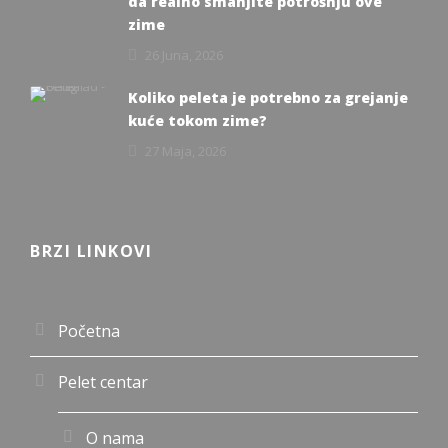
da realno smanjite potrošnju ove
zime
26 Juna, 2026
Koliko peleta je potrebno za grejanje
kuće tokom zime?
27 Maja, 2026
BRZI LINKOVI
Početna
Pelet centar
O nama