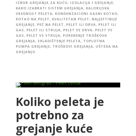
IZBOR GREJANJA ZA KUĆU
,
IZOLACIJA I GREJANJE
,
KAKO IZABRATI SISTEM GREJANJA
,
KALORIJSKA
VREDNOST PELETA
,
KONDENZACIONI GASNI KOTAO
,
KOTAO NA PELET
,
KVALITETAN PELET
,
NAJJEFTINIJE
GREJANJE
,
PEĆ NA PELET
,
PELET ILI DRVA
,
PELET ILI
GAS
,
PELET ILI STRUJA
,
PELET VS DRVA
,
PELET VS
GAS
,
PELET VS STRUJA
,
POREĐENJE TROŠKOVA
GREJANJA
,
SKLADIŠTENJE PELETA
,
TOPLOTNA
PUMPA GREJANJE
,
TROŠKOVI GREJANJA
,
UŠTEDA NA
GREJANJU
Koliko peleta je
potrebno za
grejanje kuće