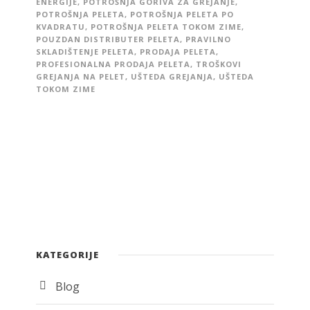
ENERGIJE
,
POTROŠNJA GORIVA ZA GREJANJE
,
POTROŠNJA PELETA
,
POTROŠNJA PELETA PO
KVADRATU
,
POTROŠNJA PELETA TOKOM ZIME
,
POUZDAN DISTRIBUTER PELETA
,
PRAVILNO
SKLADIŠTENJE PELETA
,
PRODAJA PELETA
,
PROFESIONALNA PRODAJA PELETA
,
TROŠKOVI
GREJANJA NA PELET
,
UŠTEDA GREJANJA
,
UŠTEDA
TOKOM ZIME
KATEGORIJE
Blog