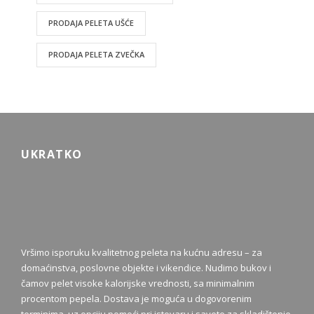
PRODAJA PELETA UŠĆE
PRODAJA PELETA ZVEČKA
UKRATKO
Vršimo isporuku kvalitetnog peleta na kućnu adresu – za
domaćinstva, poslovne objekte i vikendice. Nudimo bukov i
čamov pelet visoke kalorijske vrednosti, sa minimalnim
procentom pepela. Dostava je moguća u dogovorenim
terminima, uz opciju pomoći pri istovaru i savete za skladištenje.