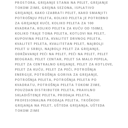
PROSTORA
,
GREJANJE STANA NA PELET
,
GREJANJE
TOKOM ZIME
,
GREJNA SEZONA
,
ISPLATIVO
GREJANJE
,
KAKO IZABRATI PELET
,
KAKO SMANJITI
POTROŠNJU PELETA
,
KOLIKO PELETA JE POTREBNO
ZA GREJANJE KUĆE
,
KOLIKO PELETA ZA 100
KVADRATA
,
KOLIKO PELETA ZA KUĆU OD 150M2
,
KOLIKO TRAJE TONA PELETA
,
KOTLOVI NA PELET
,
KUPOVINA PELETA
,
KVALITET DRVNOG PELETA
,
KVALITET PELETA
,
KVALITETAN PELET
,
NAJBOLJI
PELET U SRBIJI
,
NAJBOLJI PELET ZA GREJANJE
,
ODRŽAVANJE PEĆI NA PELET
,
PEĆI NA PELET
,
PELET
BEOGRAD
,
PELET CENTAR
,
PELET SA MALO PEPELA
,
PELET ZA CENTRALNO GREJANJE
,
PELET ZA KOTLOVE
,
PELET ZA KUĆU
,
PELET ZA PEĆI
,
POTROŠNJA
ENERGIJE
,
POTROŠNJA GORIVA ZA GREJANJE
,
POTROŠNJA PELETA
,
POTROŠNJA PELETA PO
KVADRATU
,
POTROŠNJA PELETA TOKOM ZIME
,
POUZDAN DISTRIBUTER PELETA
,
PRAVILNO
SKLADIŠTENJE PELETA
,
PRODAJA PELETA
,
PROFESIONALNA PRODAJA PELETA
,
TROŠKOVI
GREJANJA NA PELET
,
UŠTEDA GREJANJA
,
UŠTEDA
TOKOM ZIME