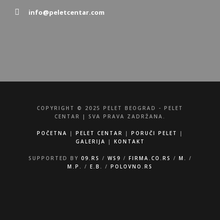
info@peletcentar.com
COPYRIGHT © 2025 PELET BEOGRAD - PELET
CENTAR | SVA PRAVA ZADRŽANA.
POČETNA
|
PELET CENTAR
|
PORUČI PELET
|
GALERIJA
|
KONTAKT
SUPPORTED BY
09.RS
/
WS9
/
FIRMA.CO.RS
/
M.
/
M.P.
/
E.B.
/
POLOVNO.RS