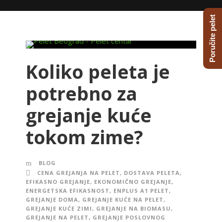
Poručite pelet
Koliko peleta je
potrebno za
grejanje kuće
tokom zime?
BLOG
CENA GREJANJA NA PELET
,
DOSTAVA PELETA
,
EFIKASNO GREJANJE
,
EKONOMIČNO GREJANJE
,
ENERGETSKA EFIKASNOST
,
ENPLUS A1 PELET
,
GREJANJE DOMA
,
GREJANJE KUĆE NA PELET
,
GREJANJE KUĆE ZIMI
,
GREJANJE NA BIOMASU
,
GREJANJE NA PELET
,
GREJANJE POSLOVNOG