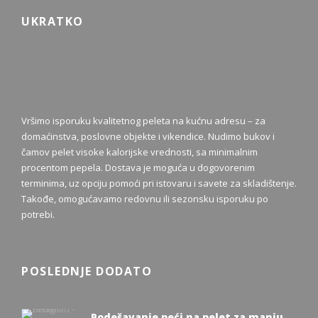
UKRATKO
Vršimo isporuku kvalitetnog peleta na kućnu adresu – za
domaćinstva, poslovne objekte i vikendice. Nudimo bukov i
čamov pelet visoke kalorijske vrednosti, sa minimalnim
procentom pepela. Dostava je moguća u dogovorenim
terminima, uz opciju pomoći pri istovaru i savete za skladištenje.
Takođe, omogućavamo redovnu ili sezonsku isporuku po
potrebi.
POSLEDNJE DODATO
Podešavanje peći na pelet za manju