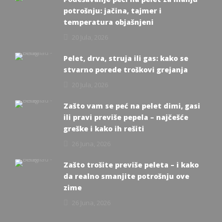
potrošnju: jačina, tajmer i
temperatura objašnjeni
20 Jula, 2026
Pelet, drva, struja ili gas: kako se
stvarno porede troškovi grejanja
20 Jula, 2026
Zašto vam se peć na pelet dimi, gasi
ili pravi previše pepela – najčešće
greške i kako ih rešiti
26 Juna, 2026
Zašto trošite previše peleta – i kako
da realno smanjite potrošnju ove
zime
26 Juna, 2026