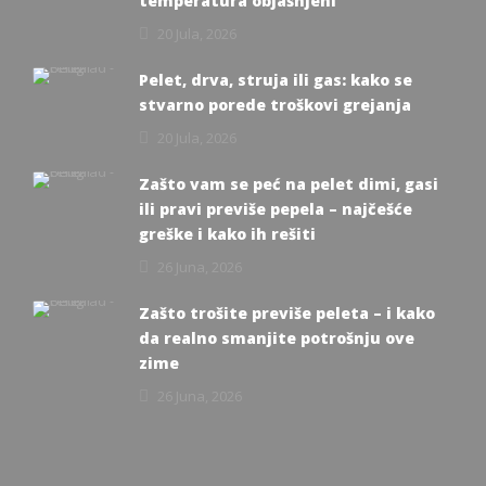
temperatura objašnjeni
20 Jula, 2026
Pelet, drva, struja ili gas: kako se
stvarno porede troškovi grejanja
20 Jula, 2026
Zašto vam se peć na pelet dimi, gasi
ili pravi previše pepela – najčešće
greške i kako ih rešiti
26 Juna, 2026
Zašto trošite previše peleta – i kako
da realno smanjite potrošnju ove
zime
26 Juna, 2026