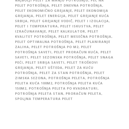
NAJBOLJI PELET ZA MANJU POTROŠNJU
,
PEĆ NA
PELET POTROŠNJA
,
PELET DNEVNA POTROŠNJA
,
PELET EKONOMIČNO GREJANJE
,
PELET EKONOMIJA
GREJANJA
,
PELET ENERGIJA
,
PELET GREJANJE KUĆA
SRBIJA
,
PELET GREJANJE VODIČ
,
PELET I IZOLACIJA
,
PELET I TEMPERATURA
,
PELET ISKUSTVA
,
PELET
IZRAČUNAVANJE
,
PELET KALKULATOR
,
PELET
KVALITET POTROŠNJA
,
PELET MESEČNA POTROŠNJA
,
PELET OPTIMALNA POTROŠNJA
,
PELET PLANIRANJE
ZALIHA
,
PELET POTROŠNJA PO M2
,
PELET
POTROŠNJA SAVETI
,
PELET PRORAČUN KUĆA
,
PELET
SAVETI
,
PELET SEZONSKA POTROŠNJA
,
PELET SNAGA
PEĆI
,
PELET SRBIJA SAVETI
,
PELET TROŠKOVI
GREJANJA
,
PELET UŠTEDA
,
PELET ZA KUĆU
POTROŠNJA
,
PELET ZA STAN POTROŠNJA
,
PELET
ZIMSKA SEZONA
,
POTROŠNJA PELETA
,
POTROŠNJA
PELETA KUĆA 100M2
,
POTROŠNJA PELETA KUĆA
150M2
,
POTROŠNJA PELETA PO KVADRATURI
,
POTROŠNJA PELETA STAN
,
PRORAČUN PELETA
,
SPOLJNA TEMPERATURA PELET