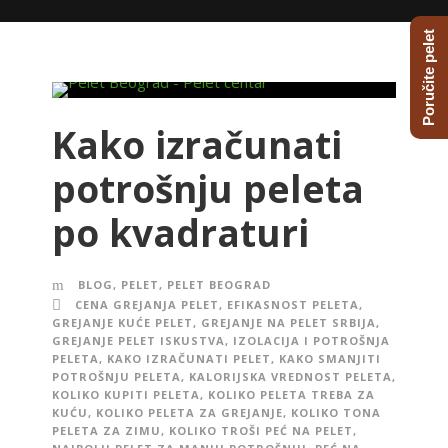
Poručite pelet
Kako izračunati
potrošnju peleta
po kvadraturi
BLOG
,
PELET
,
PELET BEOGRAD
CENA GREJANJA PELET
,
EFIKASNOST PELETA
,
GREJANJE KUĆE PELET
,
GREJANJE NA PELET SRBIJA
,
GREJANJE PELET ISKUSTVA
,
IZOLACIJA I POTROŠNJA
PELETA
,
KAKO IZRAČUNATI PELET
,
KAKO SMANJITI
POTROŠNJU PELETA
,
KALORIJSKA VREDNOST PELETA
,
KOLIKO KUPITI PELETA
,
KOLIKO PELETA TREBA ZA
KUĆU
,
KOLIKO PELETA ZA GREJANJE
,
KOLIKO TONA
PELETA ZA ZIMU
,
KOLIKO TROŠI PEĆ NA PELET
,