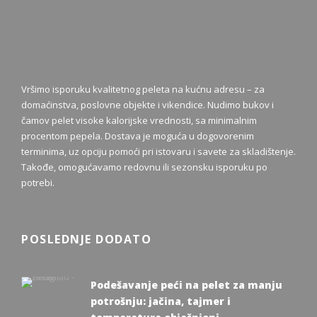
Vršimo isporuku kvalitetnog peleta na kućnu adresu – za
domaćinstva, poslovne objekte i vikendice. Nudimo bukov i
čamov pelet visoke kalorijske vrednosti, sa minimalnim
procentom pepela. Dostava je moguća u dogovorenim
terminima, uz opciju pomoći pri istovaru i savete za skladištenje.
Takođe, omogućavamo redovnu ili sezonsku isporuku po
potrebi.
POSLEDNJE DODATO
Podešavanje peći na pelet za manju
potrošnju: jačina, tajmer i