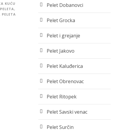
ZA KUĆU
Pelet Dobanovci
PELETA
,
 PELETA
Pelet Grocka
Pelet i grejanje
Pelet Jakovo
Pelet Kaluđerica
Pelet Obrenovac
Pelet Ritopek
Pelet Savski venac
Pelet Surčin