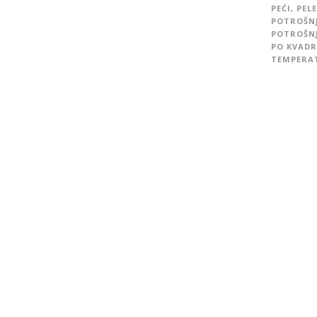
PEĆI
,
PELE
POTROŠN
POTROŠNJ
PO KVAD
TEMPERA