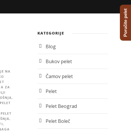
Poručite pelet
KATEGORIJE
Blog
Bukov pelet
JE NA
Čamov pelet
KO
ST
TA ZA
Pelet
LJI
OŠNJA
,
PELET
Pelet Beograd
PELET
ŠNJA
,
Pelet Boleč
TI
,
SNAGA