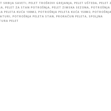
T SRBIJA SAVETI
,
PELET TROŠKOVI GREJANJA
,
PELET UŠTEDA
,
PELET 
JA
,
PELET ZA STAN POTROŠNJA
,
PELET ZIMSKA SEZONA
,
POTROŠNJA 
A PELETA KUĆA 100M2
,
POTROŠNJA PELETA KUĆA 150M2
,
POTROŠNJA
RATURI
,
POTROŠNJA PELETA STAN
,
PRORAČUN PELETA
,
SPOLJNA
TURA PELET