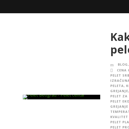
Kak
pel
BLOG
,
CENA 
PELET SRB
IZRAČUNA
PELETA
,
K
GREJANJE
PELET ZA
PELET EK
GREJANJE
TEMPERA
KVALITET
PELET PL
PELET PR