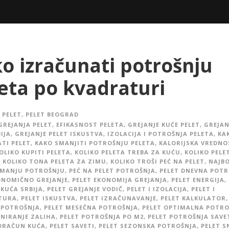
o izračunati potrošnju
eta po kvadraturi
PELET
,
PELET BEOGRAD
GREJANJA PELET
,
EFIKASNOST PELETA
,
GREJANJE KUĆE PELET
,
GREJAN
IJA
,
GREJANJE PELET ISKUSTVA
,
IZOLACIJA I POTROŠNJA PELETA
,
KA
TI PELET
,
KAKO SMANJITI POTROŠNJU PELETA
,
KALORIJSKA VREDNO
OLIKO KUPITI PELETA
,
KOLIKO PELETA TREBA ZA KUĆU
,
KOLIKO PELE
,
KOLIKO TONA PELETA ZA ZIMU
,
KOLIKO TROŠI PEĆ NA PELET
,
NAJBO
 MANJU POTROŠNJU
,
PEĆ NA PELET POTROŠNJA
,
PELET DNEVNA POTR
ONOMIČNO GREJANJE
,
PELET EKONOMIJA GREJANJA
,
PELET ENERGIJA
,
 KUĆA SRBIJA
,
PELET GREJANJE VODIČ
,
PELET I IZOLACIJA
,
PELET I
TURA
,
PELET ISKUSTVA
,
PELET IZRAČUNAVANJE
,
PELET KALKULATOR
,
 POTROŠNJA
,
PELET MESEČNA POTROŠNJA
,
PELET OPTIMALNA POTRO
ANIRANJE ZALIHA
,
PELET POTROŠNJA PO M2
,
PELET POTROŠNJA SAVE
ORAČUN KUĆA
,
PELET SAVETI
,
PELET SEZONSKA POTROŠNJA
,
PELET 