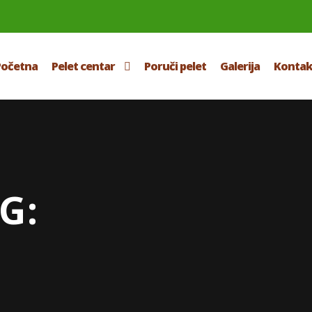
Početna
Pelet centar
Poruči pelet
Galerija
Kontak
G: