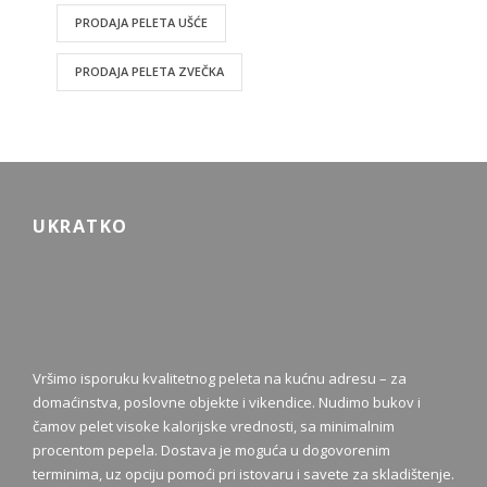
PRODAJA PELETA UŠĆE
PRODAJA PELETA ZVEČKA
UKRATKO
Vršimo isporuku kvalitetnog peleta na kućnu adresu – za
domaćinstva, poslovne objekte i vikendice. Nudimo bukov i
čamov pelet visoke kalorijske vrednosti, sa minimalnim
procentom pepela. Dostava je moguća u dogovorenim
terminima, uz opciju pomoći pri istovaru i savete za skladištenje.