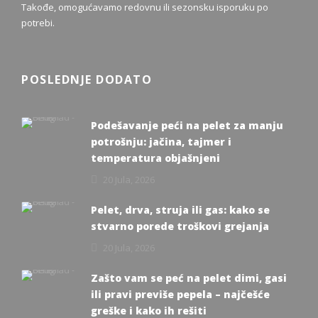
Takođe, omogućavamo redovnu ili sezonsku isporuku po
potrebi.
POSLEDNJE DODATO
Podešavanje peći na pelet za manju
potrošnju: jačina, tajmer i
temperatura objašnjeni
20 Jula, 2026
Pelet, drva, struja ili gas: kako se
stvarno porede troškovi grejanja
20 Jula, 2026
Zašto vam se peć na pelet dimi, gasi
ili pravi previše pepela – najčešće
greške i kako ih rešiti