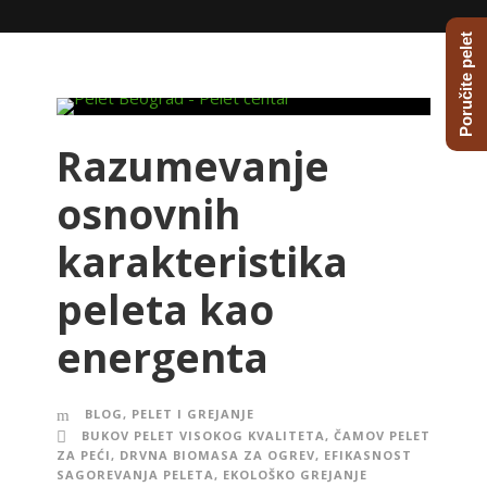
Poručite pelet
Razumevanje
osnovnih
karakteristika
peleta kao
energenta
BLOG
,
PELET I GREJANJE
BUKOV PELET VISOKOG KVALITETA
,
ČAMOV PELET
ZA PEĆI
,
DRVNA BIOMASA ZA OGREV
,
EFIKASNOST
SAGOREVANJA PELETA
,
EKOLOŠKO GREJANJE