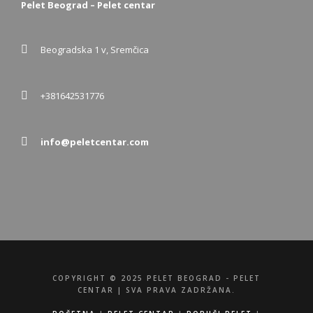
Pelet Beograd – Pelet centar
Beogradska 1 v, Sremčica
+381642531776
info@peletcentar.com
COPYRIGHT © 2025 PELET BEOGRAD - PELET
CENTAR | SVA PRAVA ZADRŽANA.