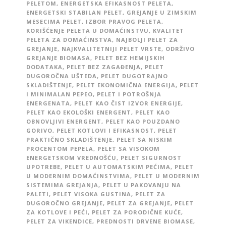
PELETOM
,
ENERGETSKA EFIKASNOST PELETA
,
ENERGETSKI STABILAN PELET
,
GREJANJE U ZIMSKIM
MESECIMA PELET
,
IZBOR PRAVOG PELETA
,
KORIŠĆENJE PELETA U DOMAĆINSTVU
,
KVALITET
PELETA ZA DOMAĆINSTVA
,
NAJBOLJI PELET ZA
GREJANJE
,
NAJKVALITETNIJI PELET VRSTE
,
ODRŽIVO
GREJANJE BIOMASA
,
PELET BEZ HEMIJSKIH
DODATAKA
,
PELET BEZ ZAGAĐENJA
,
PELET
DUGOROČNA UŠTEDA
,
PELET DUGOTRAJNO
SKLADIŠTENJE
,
PELET EKONOMIČNA ENERGIJA
,
PELET
I MINIMALAN PEPEO
,
PELET I POTROŠNJA
ENERGENATA
,
PELET KAO ČIST IZVOR ENERGIJE
,
PELET KAO EKOLOŠKI ENERGENT
,
PELET KAO
OBNOVLJIVI ENERGENT
,
PELET KAO POUZDANO
GORIVO
,
PELET KOTLOVI I EFIKASNOST
,
PELET
PRAKTIČNO SKLADIŠTENJE
,
PELET SA NISKIM
PROCENTOM PEPELA
,
PELET SA VISOKOM
ENERGETSKOM VREDNOŠĆU
,
PELET SIGURNOST
UPOTREBE
,
PELET U AUTOMATSKIM PEĆIMA
,
PELET
U MODERNIM DOMAĆINSTVIMA
,
PELET U MODERNIM
SISTEMIMA GREJANJA
,
PELET U PAKOVANJU NA
PALETI
,
PELET VISOKA GUSTINA
,
PELET ZA
DUGOROČNO GREJANJE
,
PELET ZA GREJANJE
,
PELET
ZA KOTLOVE I PEĆI
,
PELET ZA PORODIČNE KUĆE
,
PELET ZA VIKENDICE
,
PREDNOSTI DRVENE BIOMASE
,