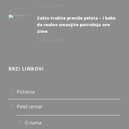
26 Juna, 2026
Zašto trošite previše peleta – i kako
da realno smanjite potrošnju ove
zime
26 Juna, 2026
BRZI LINKOVI
Početna
Pelet centar
O nama