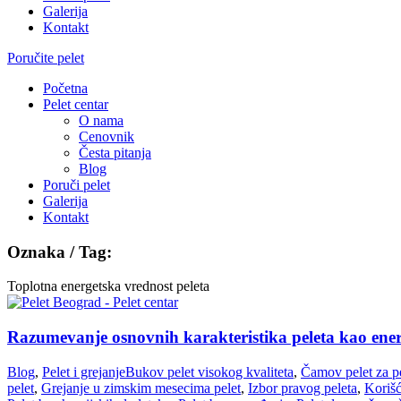
Galerija
Kontakt
Poručite pelet
Početna
Pelet centar
O nama
Cenovnik
Česta pitanja
Blog
Poruči pelet
Galerija
Kontakt
Oznaka / Tag:
Toplotna energetska vrednost peleta
Razumevanje osnovnih karakteristika peleta kao ene
Blog
,
Pelet i grejanje
Bukov pelet visokog kvaliteta
,
Čamov pelet za p
pelet
,
Grejanje u zimskim mesecima pelet
,
Izbor pravog peleta
,
Korišć