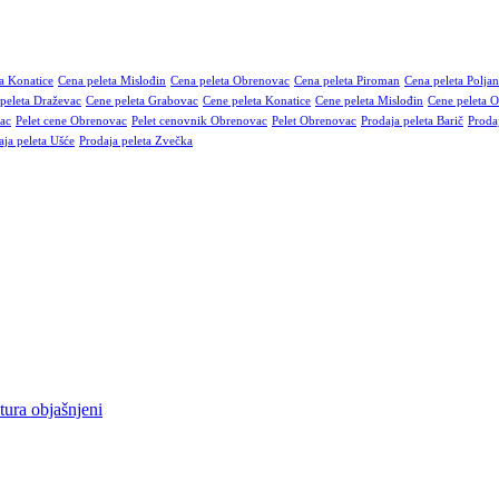
a Konatice
Cena peleta Mislođin
Cena peleta Obrenovac
Cena peleta Piroman
Cena peleta Polja
peleta Draževac
Cene peleta Grabovac
Cene peleta Konatice
Cene peleta Mislođin
Cene peleta 
ac
Pelet cene Obrenovac
Pelet cenovnik Obrenovac
Pelet Obrenovac
Prodaja peleta Barič
Proda
aja peleta Ušće
Prodaja peleta Zvečka
, poslovne objekte i vikendice. Nudimo bukov i čamov pelet visoke kal
ete za skladištenje. Takođe, omogućavamo redovnu ili sezonsku isporu
tura objašnjeni