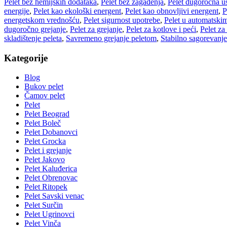
Pelet bez hemijskih dodataka
,
Pelet bez zagađenja
,
Pelet dugoročna u
energije
,
Pelet kao ekološki energent
,
Pelet kao obnovljivi energent
,
P
energetskom vrednošću
,
Pelet sigurnost upotrebe
,
Pelet u automatski
dugoročno grejanje
,
Pelet za grejanje
,
Pelet za kotlove i peći
,
Pelet za
skladištenje peleta
,
Savremeno grejanje peletom
,
Stabilno sagorevanje
Kategorije
Blog
Bukov pelet
Čamov pelet
Pelet
Pelet Beograd
Pelet Boleč
Pelet Dobanovci
Pelet Grocka
Pelet i grejanje
Pelet Jakovo
Pelet Kaluđerica
Pelet Obrenovac
Pelet Ritopek
Pelet Savski venac
Pelet Surčin
Pelet Ugrinovci
Pelet Vinča