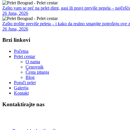
Zašto vam se peć na pelet dimi, gasi ili pravi previše pepela – najčešće
26 Juna, 2026
Zašto trošite previše peleta – i kako da realno smanjite potrošnju ove 
26 Juna, 2026
Brzi linkovi
Početna
Pelet centar
O nama
Cenovnik
Česta pitanja
Blog
Poruči pelet
Galerija
Kontakt
Kontaktirajte nas
Pelet Beograd – Pelet centar