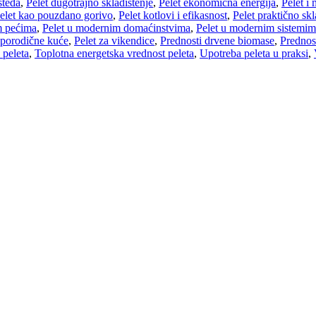
šteda
,
Pelet dugotrajno skladištenje
,
Pelet ekonomična energija
,
Pelet i
elet kao pouzdano gorivo
,
Pelet kotlovi i efikasnost
,
Pelet praktično skl
m pećima
,
Pelet u modernim domaćinstvima
,
Pelet u modernim sistemim
 porodične kuće
,
Pelet za vikendice
,
Prednosti drvene biomase
,
Prednos
 peleta
,
Toplotna energetska vrednost peleta
,
Upotreba peleta u praksi
,