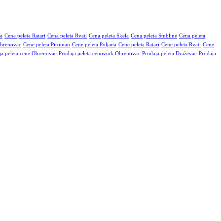
na
Cena peleta Ratari
Cena peleta Rvati
Cena peleta Skela
Cena peleta Stubline
Cena peleta
Obrenovac
Cene peleta Piroman
Cene peleta Poljana
Cene peleta Ratari
Cene peleta Rvati
Cene
ja peleta cene Obrenovac
Prodaja peleta cenovnik Obrenovac
Prodaja peleta Draževac
Prodaja
orijske vrednosti, sa minimalnim procentom pepela. Dostava je
ku po potrebi.