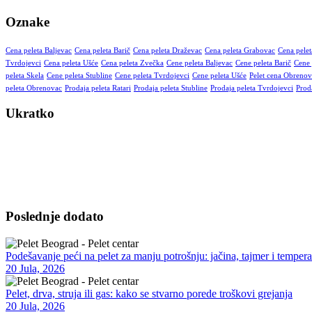
Oznake
Cena peleta Baljevac
Cena peleta Barič
Cena peleta Draževac
Cena peleta Grabovac
Cena pelet
Tvrdojevci
Cena peleta Ušće
Cena peleta Zvečka
Cene peleta Baljevac
Cene peleta Barič
Cene 
peleta Skela
Cene peleta Stubline
Cene peleta Tvrdojevci
Cene peleta Ušće
Pelet cena Obrenov
peleta Obrenovac
Prodaja peleta Ratari
Prodaja peleta Stubline
Prodaja peleta Tvrdojevci
Prod
Ukratko
Vršimo isporuku kvalitetnog peleta na kućnu adresu – za domaćinstva
moguća u dogovorenim terminima, uz opciju pomoći pri istovaru i sav
Poslednje dodato
Podešavanje peći na pelet za manju potrošnju: jačina, tajmer i tempera
20 Jula, 2026
Pelet, drva, struja ili gas: kako se stvarno porede troškovi grejanja
20 Jula, 2026