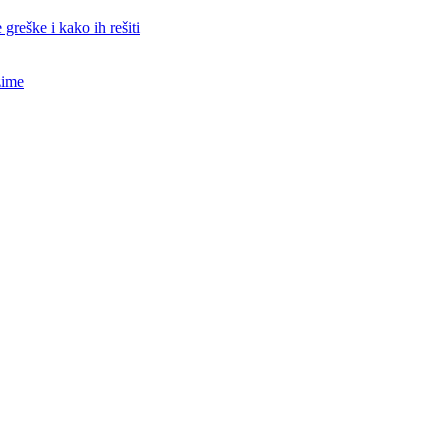
 greške i kako ih rešiti
zime