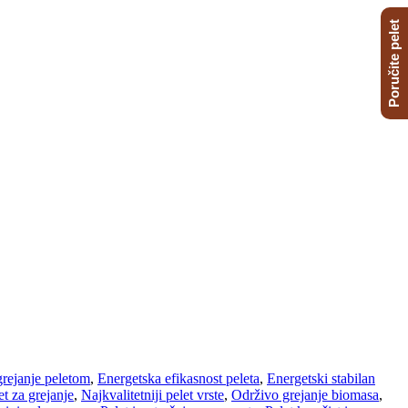
Poručite pelet
rejanje peletom
,
Energetska efikasnost peleta
,
Energetski stabilan
et za grejanje
,
Najkvalitetniji pelet vrste
,
Održivo grejanje biomasa
,