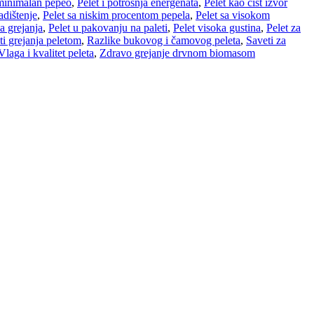
 minimalan pepeo
,
Pelet i potrošnja energenata
,
Pelet kao čist izvor
adištenje
,
Pelet sa niskim procentom pepela
,
Pelet sa visokom
a grejanja
,
Pelet u pakovanju na paleti
,
Pelet visoka gustina
,
Pelet za
ti grejanja peletom
,
Razlike bukovog i čamovog peleta
,
Saveti za
Vlaga i kvalitet peleta
,
Zdravo grejanje drvnom biomasom