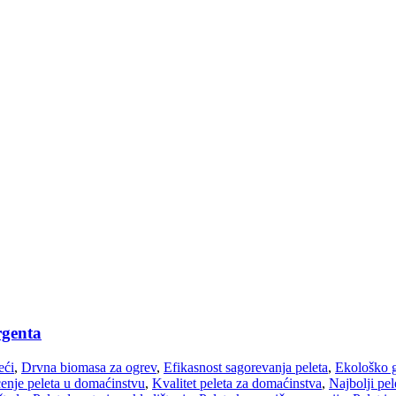
rgenta
eći
,
Drvna biomasa za ogrev
,
Efikasnost sagorevanja peleta
,
Ekološko g
enje peleta u domaćinstvu
,
Kvalitet peleta za domaćinstva
,
Najbolji pel