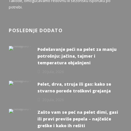
Takođe, omogućavamo redovnu ili sezonsku isporuku po
potrebi.
POSLEDNJE DODATO
Podešavanje peći na pelet za manju
potrošnju: jačina, tajmer i
temperatura objašnjeni
20 Jula, 2026
Pelet, drva, struja ili gas: kako se
stvarno porede troškovi grejanja
20 Jula, 2026
Zašto vam se peć na pelet dimi, gasi
ili pravi previše pepela – najčešće
greške i kako ih rešiti