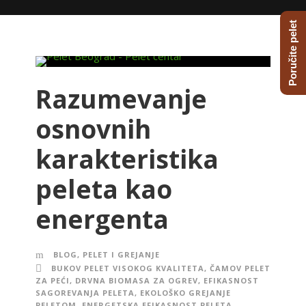
Poručite pelet
Razumevanje
osnovnih
karakteristika
peleta kao
energenta
BLOG
,
PELET I GREJANJE
BUKOV PELET VISOKOG KVALITETA
,
ČAMOV PELET
ZA PEĆI
,
DRVNA BIOMASA ZA OGREV
,
EFIKASNOST
SAGOREVANJA PELETA
,
EKOLOŠKO GREJANJE
PELETOM
,
ENERGETSKA EFIKASNOST PELETA
,