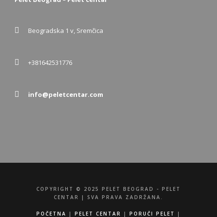
Beogradska 1 v, Sremčica
+381642531776
info@peletcentar.com
COPYRIGHT © 2025 PELET BEOGRAD - PELET
CENTAR | SVA PRAVA ZADRŽANA.
POČETNA
|
PELET CENTAR
|
PORUČI PELET
|