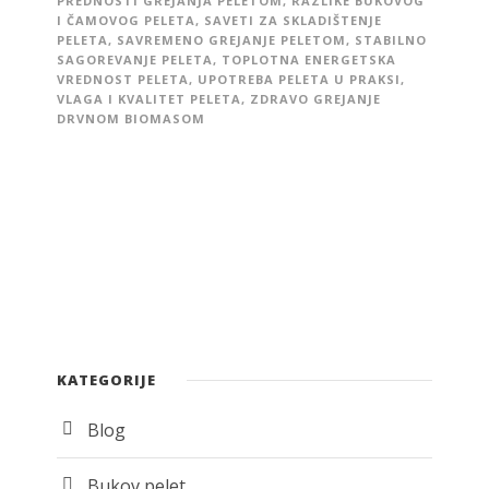
PREDNOSTI GREJANJA PELETOM
,
RAZLIKE BUKOVOG
I ČAMOVOG PELETA
,
SAVETI ZA SKLADIŠTENJE
PELETA
,
SAVREMENO GREJANJE PELETOM
,
STABILNO
SAGOREVANJE PELETA
,
TOPLOTNA ENERGETSKA
VREDNOST PELETA
,
UPOTREBA PELETA U PRAKSI
,
VLAGA I KVALITET PELETA
,
ZDRAVO GREJANJE
DRVNOM BIOMASOM
KATEGORIJE
Blog
Bukov pelet