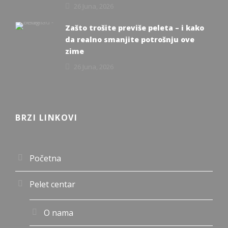
26 Juna, 2026
Zašto trošite previše peleta – i kako
da realno smanjite potrošnju ove
zime
26 Juna, 2026
BRZI LINKOVI
Početna
Pelet centar
O nama