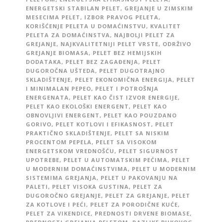
ENERGETSKI STABILAN PELET
,
GREJANJE U ZIMSKIM
MESECIMA PELET
,
IZBOR PRAVOG PELETA
,
KORIŠĆENJE PELETA U DOMAĆINSTVU
,
KVALITET
PELETA ZA DOMAĆINSTVA
,
NAJBOLJI PELET ZA
GREJANJE
,
NAJKVALITETNIJI PELET VRSTE
,
ODRŽIVO
GREJANJE BIOMASA
,
PELET BEZ HEMIJSKIH
DODATAKA
,
PELET BEZ ZAGAĐENJA
,
PELET
DUGOROČNA UŠTEDA
,
PELET DUGOTRAJNO
SKLADIŠTENJE
,
PELET EKONOMIČNA ENERGIJA
,
PELET
I MINIMALAN PEPEO
,
PELET I POTROŠNJA
ENERGENATA
,
PELET KAO ČIST IZVOR ENERGIJE
,
PELET KAO EKOLOŠKI ENERGENT
,
PELET KAO
OBNOVLJIVI ENERGENT
,
PELET KAO POUZDANO
GORIVO
,
PELET KOTLOVI I EFIKASNOST
,
PELET
PRAKTIČNO SKLADIŠTENJE
,
PELET SA NISKIM
PROCENTOM PEPELA
,
PELET SA VISOKOM
ENERGETSKOM VREDNOŠĆU
,
PELET SIGURNOST
UPOTREBE
,
PELET U AUTOMATSKIM PEĆIMA
,
PELET
U MODERNIM DOMAĆINSTVIMA
,
PELET U MODERNIM
SISTEMIMA GREJANJA
,
PELET U PAKOVANJU NA
PALETI
,
PELET VISOKA GUSTINA
,
PELET ZA
DUGOROČNO GREJANJE
,
PELET ZA GREJANJE
,
PELET
ZA KOTLOVE I PEĆI
,
PELET ZA PORODIČNE KUĆE
,
PELET ZA VIKENDICE
,
PREDNOSTI DRVENE BIOMASE
,