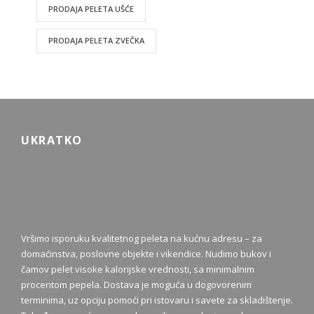
PRODAJA PELETA UŠĆE
PRODAJA PELETA ZVEČKA
UKRATKO
Vršimo isporuku kvalitetnog peleta na kućnu adresu – za
domaćinstva, poslovne objekte i vikendice. Nudimo bukov i
čamov pelet visoke kalorijske vrednosti, sa minimalnim
procentom pepela. Dostava je moguća u dogovorenim
terminima, uz opciju pomoći pri istovaru i savete za skladištenje.