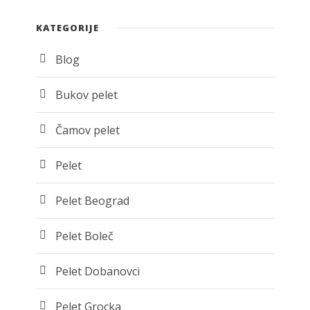
KATEGORIJE
Blog
Bukov pelet
Čamov pelet
Pelet
Pelet Beograd
Pelet Boleč
Pelet Dobanovci
Pelet Grocka