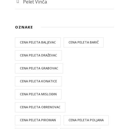
Pelet Vinča
OZNAKE
CENA PELETA BALJEVAC
CENA PELETA BARIČ
CENA PELETA DRAŽEVAC
CENA PELETA GRABOVAC
CENA PELETA KONATICE
CENA PELETA MISLOĐIN
CENA PELETA OBRENOVAC
CENA PELETA PIROMAN
CENA PELETA POLJANA