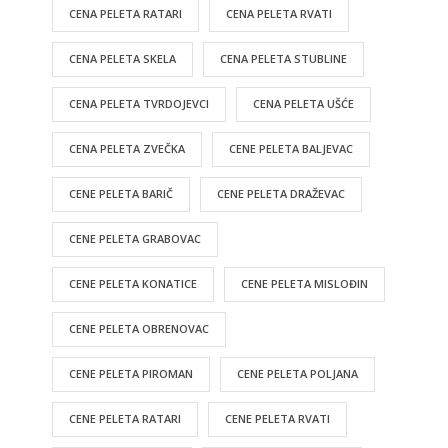
CENA PELETA RATARI
CENA PELETA RVATI
CENA PELETA SKELA
CENA PELETA STUBLINE
CENA PELETA TVRDOJEVCI
CENA PELETA UŠĆE
CENA PELETA ZVEČKA
CENE PELETA BALJEVAC
CENE PELETA BARIČ
CENE PELETA DRAŽEVAC
CENE PELETA GRABOVAC
CENE PELETA KONATICE
CENE PELETA MISLOĐIN
CENE PELETA OBRENOVAC
CENE PELETA PIROMAN
CENE PELETA POLJANA
CENE PELETA RATARI
CENE PELETA RVATI