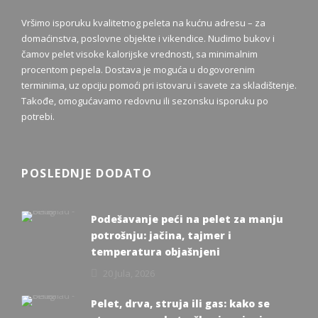
Vršimo isporuku kvalitetnog peleta na kućnu adresu – za
domaćinstva, poslovne objekte i vikendice. Nudimo bukov i
čamov pelet visoke kalorijske vrednosti, sa minimalnim
procentom pepela. Dostava je moguća u dogovorenim
terminima, uz opciju pomoći pri istovaru i savete za skladištenje.
Takođe, omogućavamo redovnu ili sezonsku isporuku po
potrebi.
POSLEDNJE DODATO
Podešavanje peći na pelet za manju
potrošnju: jačina, tajmer i
temperatura objašnjeni
20 Jula, 2026
Pelet, drva, struja ili gas: kako se