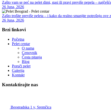
Zašto vam se peć na pelet dimi, gasi ili pravi previše pepela – najčešće
26 Juna, 2026
Zašto trošite previše peleta – i kako da realno smanjite potrošnju ove 
26 Juna, 2026
Brzi linkovi
Početna
Pelet centar
O nama
Cenovnik
Česta pitanja
Blog
Poruči pelet
Galerija
Kontakt
Kontaktirajte nas
Pelet Beograd – Pelet centar
Beogradska 1 v, Sremčica