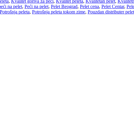
eleta
,
Kvalitet goriva za peći
,
Kvalitet peleta
,
Kvalitetan pelet
,
Kvalitet
eći na pelet
,
Peći na pelet
,
Pelet Beograd
,
Pelet cena
,
Pelet Centar
,
Pele
Potrošnja peleta
,
Potrošnja peleta tokom zime
,
Pouzdan distributer pele