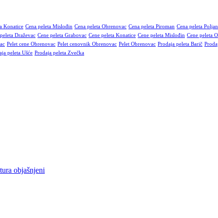
a Konatice
Cena peleta Mislođin
Cena peleta Obrenovac
Cena peleta Piroman
Cena peleta Polja
peleta Draževac
Cene peleta Grabovac
Cene peleta Konatice
Cene peleta Mislođin
Cene peleta 
ac
Pelet cene Obrenovac
Pelet cenovnik Obrenovac
Pelet Obrenovac
Prodaja peleta Barič
Proda
aja peleta Ušće
Prodaja peleta Zvečka
, poslovne objekte i vikendice. Nudimo bukov i čamov pelet visoke kal
ete za skladištenje. Takođe, omogućavamo redovnu ili sezonsku isporu
tura objašnjeni