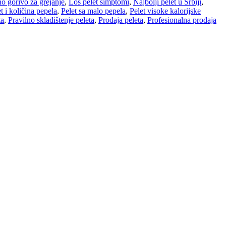
no gorivo za grejanje
,
Loš pelet simptomi
,
Najbolji pelet u Srbiji
,
t i količina pepela
,
Pelet sa malo pepela
,
Pelet visoke kalorijske
ta
,
Pravilno skladištenje peleta
,
Prodaja peleta
,
Profesionalna prodaja