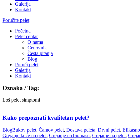
Galerija
Kontakt
Poručite pelet
Početna
Pelet centar
O nama
Cenovnik
Česta pitanja
Blog
Poruči pelet
Galerija
Kontakt
Oznaka / Tag:
Loš pelet simptomi
Kako prepoznati kvalitetan pelet?
Blog
Bukov pelet
,
Čamov pelet
,
Dostava peleta
,
Drvni pelet
,
Efikasno
Grejanje kuće na pelet
,
Grejanje na biomasu
,
Grejanje na pelet
,
Greja