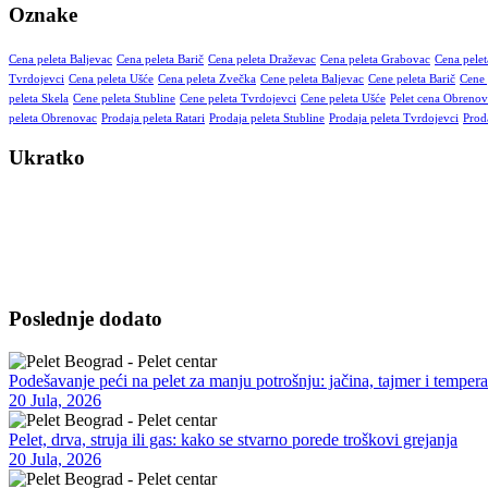
Oznake
Cena peleta Baljevac
Cena peleta Barič
Cena peleta Draževac
Cena peleta Grabovac
Cena pelet
Tvrdojevci
Cena peleta Ušće
Cena peleta Zvečka
Cene peleta Baljevac
Cene peleta Barič
Cene 
peleta Skela
Cene peleta Stubline
Cene peleta Tvrdojevci
Cene peleta Ušće
Pelet cena Obrenov
peleta Obrenovac
Prodaja peleta Ratari
Prodaja peleta Stubline
Prodaja peleta Tvrdojevci
Prod
Ukratko
Vršimo isporuku kvalitetnog peleta na kućnu adresu – za domaćinstva
moguća u dogovorenim terminima, uz opciju pomoći pri istovaru i sav
Poslednje dodato
Podešavanje peći na pelet za manju potrošnju: jačina, tajmer i tempera
20 Jula, 2026
Pelet, drva, struja ili gas: kako se stvarno porede troškovi grejanja
20 Jula, 2026