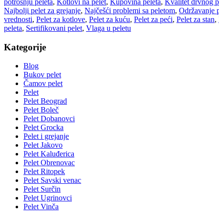
potrošnju peleta
,
Kotlovi na pelet
,
Kupovina peleta
,
Kvalitet drvnog p
Najbolji pelet za grejanje
,
Najčešći problemi sa peletom
,
Održavanje p
vrednosti
,
Pelet za kotlove
,
Pelet za kuću
,
Pelet za peći
,
Pelet za stan
,
peleta
,
Sertifikovani pelet
,
Vlaga u peletu
Kategorije
Blog
Bukov pelet
Čamov pelet
Pelet
Pelet Beograd
Pelet Boleč
Pelet Dobanovci
Pelet Grocka
Pelet i grejanje
Pelet Jakovo
Pelet Kaluđerica
Pelet Obrenovac
Pelet Ritopek
Pelet Savski venac
Pelet Surčin
Pelet Ugrinovci
Pelet Vinča