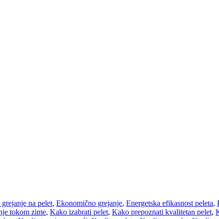
 grejanje na pelet
,
Ekonomično grejanje
,
Energetska efikasnost peleta
,
nje tokom zime
,
Kako izabrati pelet
,
Kako prepoznati kvalitetan pelet
,
K