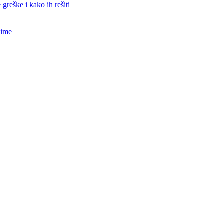
 greške i kako ih rešiti
zime