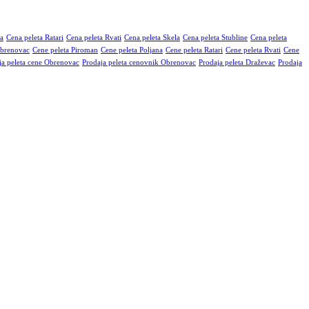
na
Cena peleta Ratari
Cena peleta Rvati
Cena peleta Skela
Cena peleta Stubline
Cena peleta
Obrenovac
Cene peleta Piroman
Cene peleta Poljana
Cene peleta Ratari
Cene peleta Rvati
Cene
ja peleta cene Obrenovac
Prodaja peleta cenovnik Obrenovac
Prodaja peleta Draževac
Prodaja
orijske vrednosti, sa minimalnim procentom pepela. Dostava je
ku po potrebi.