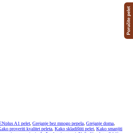
Poručite pelet
ENplus A1 pelet
,
Grejanje bez mnogo pepela
,
Grejanje doma
,
ako proveriti kvalitet peleta
,
Kako skladištiti pelet
,
Kako smanjiti