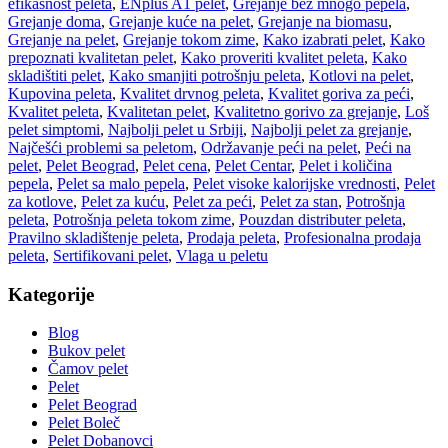
efikasnost peleta
,
ENplus A1 pelet
,
Grejanje bez mnogo pepela
,
Grejanje doma
,
Grejanje kuće na pelet
,
Grejanje na biomasu
,
Grejanje na pelet
,
Grejanje tokom zime
,
Kako izabrati pelet
,
Kako
prepoznati kvalitetan pelet
,
Kako proveriti kvalitet peleta
,
Kako
skladištiti pelet
,
Kako smanjiti potrošnju peleta
,
Kotlovi na pelet
,
Kupovina peleta
,
Kvalitet drvnog peleta
,
Kvalitet goriva za peći
,
Kvalitet peleta
,
Kvalitetan pelet
,
Kvalitetno gorivo za grejanje
,
Loš
pelet simptomi
,
Najbolji pelet u Srbiji
,
Najbolji pelet za grejanje
,
Najčešći problemi sa peletom
,
Održavanje peći na pelet
,
Peći na
pelet
,
Pelet Beograd
,
Pelet cena
,
Pelet Centar
,
Pelet i količina
pepela
,
Pelet sa malo pepela
,
Pelet visoke kalorijske vrednosti
,
Pelet
za kotlove
,
Pelet za kuću
,
Pelet za peći
,
Pelet za stan
,
Potrošnja
peleta
,
Potrošnja peleta tokom zime
,
Pouzdan distributer peleta
,
Pravilno skladištenje peleta
,
Prodaja peleta
,
Profesionalna prodaja
peleta
,
Sertifikovani pelet
,
Vlaga u peletu
Kategorije
Blog
Bukov pelet
Čamov pelet
Pelet
Pelet Beograd
Pelet Boleč
Pelet Dobanovci