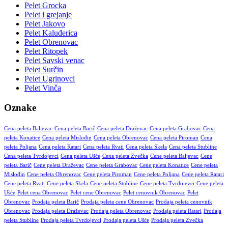
Pelet Grocka
Pelet i grejanje
Pelet Jakovo
Pelet Kaluđerica
Pelet Obrenovac
Pelet Ritopek
Pelet Savski venac
Pelet Surčin
Pelet Ugrinovci
Pelet Vinča
Oznake
Cena peleta Baljevac
Cena peleta Barič
Cena peleta Draževac
Cena peleta Grabovac
Cena
peleta Konatice
Cena peleta Mislođin
Cena peleta Obrenovac
Cena peleta Piroman
Cena
peleta Poljana
Cena peleta Ratari
Cena peleta Rvati
Cena peleta Skela
Cena peleta Stubline
Cena peleta Tvrdojevci
Cena peleta Ušće
Cena peleta Zvečka
Cene peleta Baljevac
Cene
peleta Barič
Cene peleta Draževac
Cene peleta Grabovac
Cene peleta Konatice
Cene peleta
Mislođin
Cene peleta Obrenovac
Cene peleta Piroman
Cene peleta Poljana
Cene peleta Ratari
Cene peleta Rvati
Cene peleta Skela
Cene peleta Stubline
Cene peleta Tvrdojevci
Cene peleta
Ušće
Pelet cena Obrenovac
Pelet cene Obrenovac
Pelet cenovnik Obrenovac
Pelet
Obrenovac
Prodaja peleta Barič
Prodaja peleta cene Obrenovac
Prodaja peleta cenovnik
Obrenovac
Prodaja peleta Draževac
Prodaja peleta Obrenovac
Prodaja peleta Ratari
Prodaja
peleta Stubline
Prodaja peleta Tvrdojevci
Prodaja peleta Ušće
Prodaja peleta Zvečka