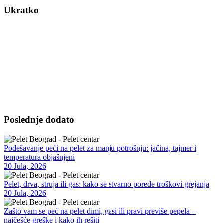
Ukratko
Vršimo isporuku kvalitetnog peleta na kućnu adresu – za
domaćinstva, poslovne objekte i vikendice. Nudimo bukov i čamov
pelet visoke kalorijske vrednosti, sa minimalnim procentom pepela.
Dostava je moguća u dogovorenim terminima, uz opciju pomoći pri
istovaru i savete za skladištenje. Takođe, omogućavamo redovnu ili
sezonsku isporuku po potrebi.
Poslednje dodato
Podešavanje peći na pelet za manju potrošnju: jačina, tajmer i
temperatura objašnjeni
20 Jula, 2026
Pelet, drva, struja ili gas: kako se stvarno porede troškovi grejanja
20 Jula, 2026
Zašto vam se peć na pelet dimi, gasi ili pravi previše pepela –
najčešće greške i kako ih rešiti