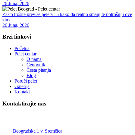
26 Juna, 2026
Zašto trošite previše peleta – i kako da realno smanjite potrošnju ove
zime
26 Juna, 2026
Brzi linkovi
Početna
Pelet centar
O nama
Cenovnik
Česta pitanja
Blog
Poruči pelet
Galerija
Kontakt
Kontaktirajte nas
Pelet Beograd – Pelet centar
Beogradska 1 v, Sremčica