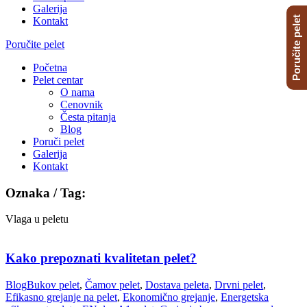
Galerija
Poručite pelet
Kontakt
Poručite pelet
Početna
Pelet centar
O nama
Cenovnik
Česta pitanja
Blog
Poruči pelet
Galerija
Kontakt
Oznaka / Tag:
Vlaga u peletu
Kako prepoznati kvalitetan pelet?
Blog
Bukov pelet
,
Čamov pelet
,
Dostava peleta
,
Drvni pelet
,
Efikasno grejanje na pelet
,
Ekonomično grejanje
,
Energetska