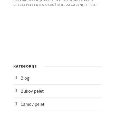
UŠTEDA ENERGIJE PELET
,
UŠTEDA GORIVA PELET
,
UTICAJ PELETA NA OKRUŽENJE
,
ZAGAĐENJE I PELET
KATEGORIJE
Blog
Bukov pelet
Čamov pelet