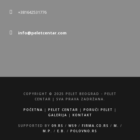
+381642531776
info@peletcentar.com
COPYRIGHT © 2025 PELET BEOGRAD - PELET
CENTAR | SVA PRAVA ZADRŽANA.
POČETNA
|
PELET CENTAR
|
PORUČI PELET
|
GALERIJA
|
KONTAKT
SUPPORTED BY
09.RS
/
WS9
/
FIRMA.CO.RS
/
M.
/
M.P.
/
E.B.
/
POLOVNO.RS