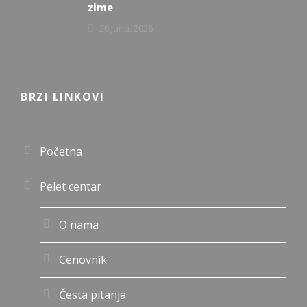
zime
26 Juna, 2026
BRZI LINKOVI
Početna
Pelet centar
O nama
Cenovnik
Česta pitanja