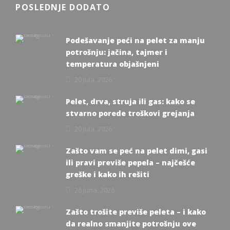
POSLEDNJE DODATO
Podešavanje peći na pelet za manju
potrošnju: jačina, tajmer i
temperatura objašnjeni
20 Jula, 2026
Pelet, drva, struja ili gas: kako se
stvarno porede troškovi grejanja
20 Jula, 2026
Zašto vam se peć na pelet dimi, gasi
ili pravi previše pepela – najčešće
greške i kako ih rešiti
26 Juna, 2026
Zašto trošite previše peleta – i kako
da realno smanjite potrošnju ove