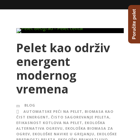
Poručite pelet
Pelet kao održiv
energent
modernog
vremena
BLOG
AUTOMATSKE PEĆI NA PELET
,
BIOMASA KAO
ČIST ENERGENT
,
ČISTO SAGOREVANJE PELETA
,
EFIKASNOST KOTLOVA NA PELET
,
EKOLOŠKA
ALTERNATIVA OGREVU
,
EKOLOŠKA BIOMASA ZA
OGREV
,
EKOLOŠKE NAVIKE U GREJANJU
,
EKOLOŠKE
PREDNOSTI PELETA
,
EKOLOŠKI PRIHVATLJIVO