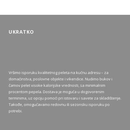
UKRATKO
Vršimo isporuku kvalitetnog peleta na kućnu adresu – za
domaćinstva, poslovne objekte i vikendice. Nudimo bukov i
čamov pelet visoke kalorijske vrednosti, sa minimalnim
procentom pepela. Dostava je moguća u dogovorenim
terminima, uz opciju pomoći pri istovaru i savete za skladištenje.
Takođe, omogućavamo redovnu ili sezonsku isporuku po
potrebi.