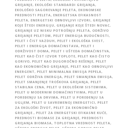
GREJANJE
,
EKOLOŠKI STANDARDI GREJANJA
,
EKOLOŠKO SAGOREVANJE PELETA
,
EKONOMSKE
PREDNOSTI PELETA
,
ENERGETSKA EFIKASNOST
PELETA
,
ENERGETSKI OBNOVLJIVI IZVORI
,
GREJANJE
KOJE ŠTEDI ENERGIJU
,
GREJANJE KOJE ŠTEDI NOVAC
,
GREJANJE UZ NISKU POTROŠNJU PELETA
,
ODRŽIVO
GREJANJE PELETOM
,
PELET ENERGIJA BUDUĆNOSTI
,
PELET I ČIST VAZDUH
,
PELET I EKOLOŠKA SVEST
,
PELET I ENERGIJA DOMAĆINSTAVA
,
PELET I
ODRŽIVOST DOMA
,
PELET I UŠTEDA DOMAĆINSTVA
,
PELET KAO ČIST IZVOR TOPLOTE
,
PELET KAO ČISTO
GORIVO
,
PELET KAO DUGOROČNO REŠENJE
,
PELET
KAO EKONOMIČNO GREJANJE
,
PELET KAO OBNOVLJIVI
ENERGENT
,
PELET MINIMALNA EMISIJA PEPELA
,
PELET ODRŽIVA ENERGIJA
,
PELET SMANJENA EMISIJA
,
PELET SMANJENJE TROŠKOVA GREJANJA
,
PELET
STABILNA CENA
,
PELET U EKOLOŠKIM SISTEMIMA
,
PELET U MODERNIM DOMAĆINSTVIMA
,
PELET U
POREĐENJU SA DRVIMA
,
PELET U POREĐENJU SA
UGLJEM
,
PELET U SAVREMENOJ ENERGETICI
,
PELET
ZA EKOLOŠKI ŽIVOT
,
PELET ZA EKONOMIČNO
GREJANJE.
,
PELET ZA ENERGETSKI EFIKASNE KUĆE
,
PREDNOSTI BIOMASE ZA GREJANJE
,
PREDNOSTI
GREJANJA BIOMASA
,
TOPLOTNA VREDNOST PELETA
,