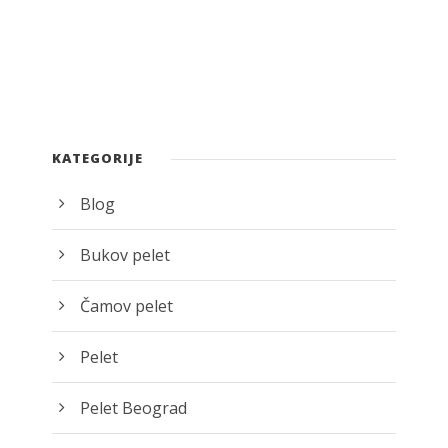
KATEGORIJE
Blog
Bukov pelet
Čamov pelet
Pelet
Pelet Beograd