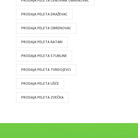
PRODAJA PELETA CENOVNIK OBRENOVAC
PRODAJA PELETA DRAŽEVAC
PRODAJA PELETA OBRENOVAC
PRODAJA PELETA RATARI
PRODAJA PELETA STUBLINE
PRODAJA PELETA TVRDOJEVCI
PRODAJA PELETA UŠĆE
PRODAJA PELETA ZVEČKA