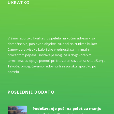
UKRATKO
Vršimo isporuku kvalitetnog peleta na kućnu adresu – za
domaćinstva, poslovne objekte i vikendice. Nudimo bukov i
čamov pelet visoke kalorijske vrednosti, sa minimalnim
procentom pepela. Dostava je moguća u dogovorenim
terminima, uz opciju pomoći pri istovaru i savete za skladištenje.
Takođe, omogućavamo redovnu ili sezonsku isporuku po
potrebi.
POSLEDNJE DODATO
Podešavanje peći na pelet za manju