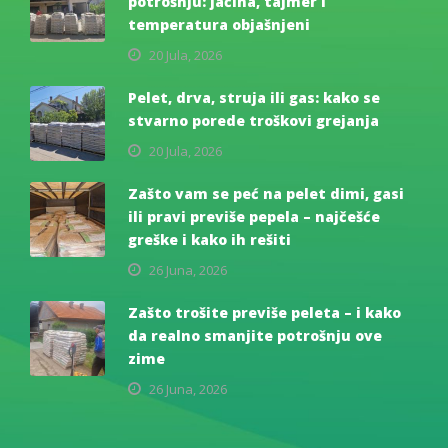
potrošnju: jačina, tajmer i
temperatura objašnjeni
20 Jula, 2026
Pelet, drva, struja ili gas: kako se
stvarno porede troškovi grejanja
20 Jula, 2026
Zašto vam se peć na pelet dimi, gasi
ili pravi previše pepela – najčešće
greške i kako ih rešiti
26 Juna, 2026
Zašto trošite previše peleta – i kako
da realno smanjite potrošnju ove
zime
26 Juna, 2026