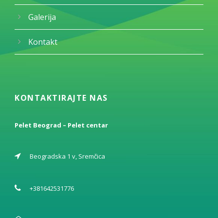
Galerija
Kontakt
KONTAKTIRAJTE NAS
Pelet Beograd – Pelet centar
Beogradska 1 v, Sremčica
+381642531776