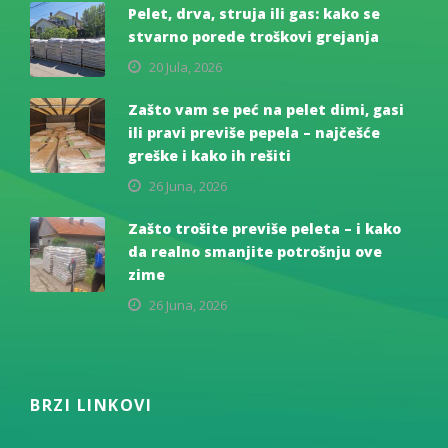
Pelet, drva, struja ili gas: kako se
stvarno porede troškovi grejanja
20 Jula, 2026
Zašto vam se peć na pelet dimi, gasi
ili pravi previše pepela – najčešće
greške i kako ih rešiti
26 Juna, 2026
Zašto trošite previše peleta – i kako
da realno smanjite potrošnju ove
zime
26 Juna, 2026
BRZI LINKOVI