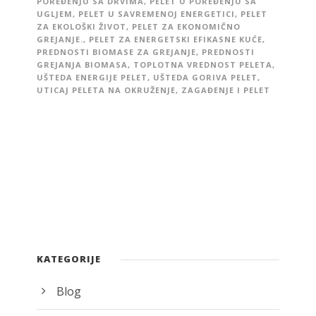
POREĐENJU SA DRVIMA
,
PELET U POREĐENJU SA
UGLJEM
,
PELET U SAVREMENOJ ENERGETICI
,
PELET
ZA EKOLOŠKI ŽIVOT
,
PELET ZA EKONOMIČNO
GREJANJE.
,
PELET ZA ENERGETSKI EFIKASNE KUĆE
,
PREDNOSTI BIOMASE ZA GREJANJE
,
PREDNOSTI
GREJANJA BIOMASA
,
TOPLOTNA VREDNOST PELETA
,
UŠTEDA ENERGIJE PELET
,
UŠTEDA GORIVA PELET
,
UTICAJ PELETA NA OKRUŽENJE
,
ZAGAĐENJE I PELET
KATEGORIJE
Blog