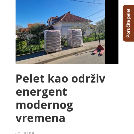
Poručite pelet
Pelet kao održiv
energent
modernog
vremena
BLOG