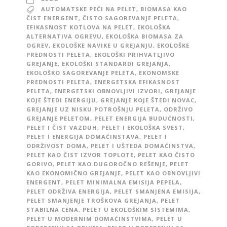
AUTOMATSKE PEĆI NA PELET
,
BIOMASA KAO
ČIST ENERGENT
,
ČISTO SAGOREVANJE PELETA
,
EFIKASNOST KOTLOVA NA PELET
,
EKOLOŠKA
ALTERNATIVA OGREVU
,
EKOLOŠKA BIOMASA ZA
OGREV
,
EKOLOŠKE NAVIKE U GREJANJU
,
EKOLOŠKE
PREDNOSTI PELETA
,
EKOLOŠKI PRIHVATLJIVO
GREJANJE
,
EKOLOŠKI STANDARDI GREJANJA
,
EKOLOŠKO SAGOREVANJE PELETA
,
EKONOMSKE
PREDNOSTI PELETA
,
ENERGETSKA EFIKASNOST
PELETA
,
ENERGETSKI OBNOVLJIVI IZVORI
,
GREJANJE
KOJE ŠTEDI ENERGIJU
,
GREJANJE KOJE ŠTEDI NOVAC
,
GREJANJE UZ NISKU POTROŠNJU PELETA
,
ODRŽIVO
GREJANJE PELETOM
,
PELET ENERGIJA BUDUĆNOSTI
,
PELET I ČIST VAZDUH
,
PELET I EKOLOŠKA SVEST
,
PELET I ENERGIJA DOMAĆINSTAVA
,
PELET I
ODRŽIVOST DOMA
,
PELET I UŠTEDA DOMAĆINSTVA
,
PELET KAO ČIST IZVOR TOPLOTE
,
PELET KAO ČISTO
GORIVO
,
PELET KAO DUGOROČNO REŠENJE
,
PELET
KAO EKONOMIČNO GREJANJE
,
PELET KAO OBNOVLJIVI
ENERGENT
,
PELET MINIMALNA EMISIJA PEPELA
,
PELET ODRŽIVA ENERGIJA
,
PELET SMANJENA EMISIJA
,
PELET SMANJENJE TROŠKOVA GREJANJA
,
PELET
STABILNA CENA
,
PELET U EKOLOŠKIM SISTEMIMA
,
PELET U MODERNIM DOMAĆINSTVIMA
,
PELET U