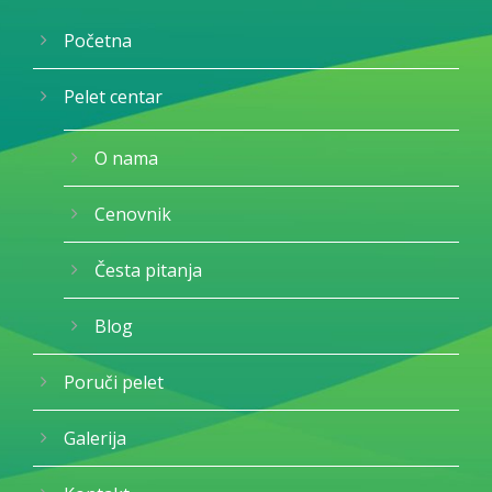
Početna
Pelet centar
O nama
Cenovnik
Česta pitanja
Blog
Poruči pelet
Galerija