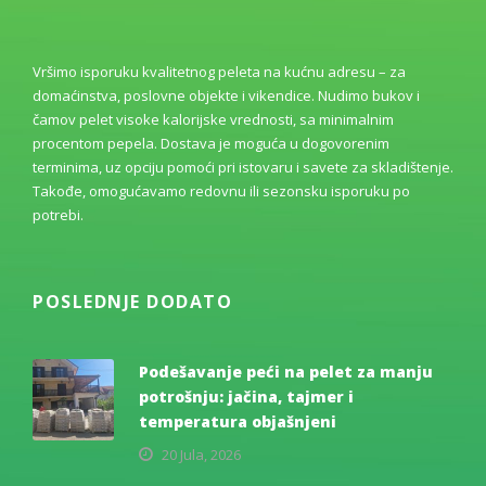
Vršimo isporuku kvalitetnog peleta na kućnu adresu – za
domaćinstva, poslovne objekte i vikendice. Nudimo bukov i
čamov pelet visoke kalorijske vrednosti, sa minimalnim
procentom pepela. Dostava je moguća u dogovorenim
terminima, uz opciju pomoći pri istovaru i savete za skladištenje.
Takođe, omogućavamo redovnu ili sezonsku isporuku po
potrebi.
POSLEDNJE DODATO
Podešavanje peći na pelet za manju
potrošnju: jačina, tajmer i
temperatura objašnjeni
20 Jula, 2026