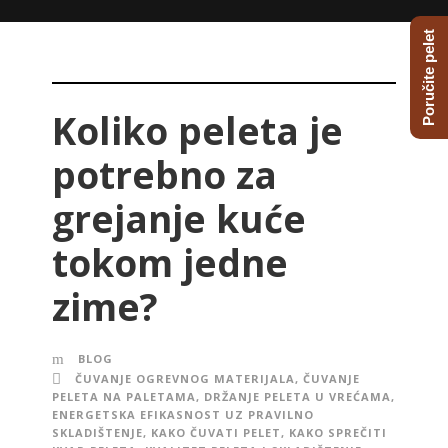
Poručite pelet
Koliko peleta je
potrebno za
grejanje kuće
tokom jedne
zime?
BLOG
ČUVANJE OGREVNOG MATERIJALA
,
ČUVANJE
PELETA NA PALETAMA
,
DRŽANJE PELETA U VREĆAMA
,
ENERGETSKA EFIKASNOST UZ PRAVILNO
SKLADIŠTENJE
,
KAKO ČUVATI PELET
,
KAKO SPREČITI