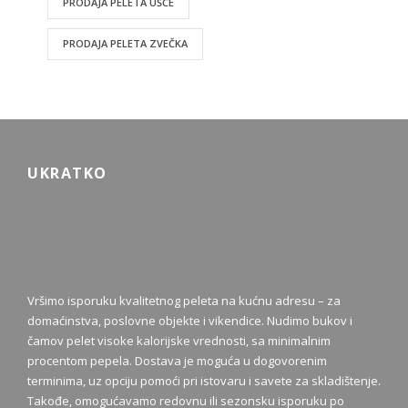
PRODAJA PELETA UŠĆE
PRODAJA PELETA ZVEČKA
UKRATKO
Vršimo isporuku kvalitetnog peleta na kućnu adresu – za
domaćinstva, poslovne objekte i vikendice. Nudimo bukov i
čamov pelet visoke kalorijske vrednosti, sa minimalnim
procentom pepela. Dostava je moguća u dogovorenim
terminima, uz opciju pomoći pri istovaru i savete za skladištenje.
Takođe, omogućavamo redovnu ili sezonsku isporuku po