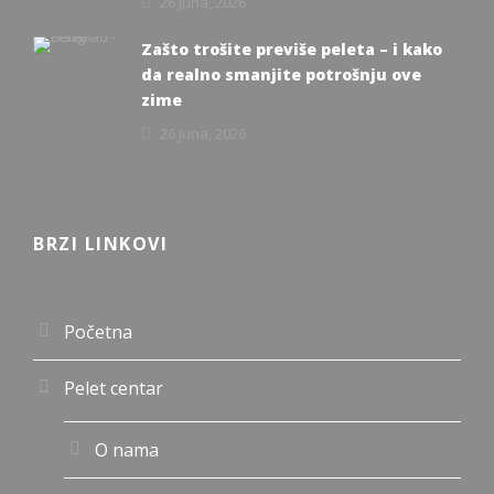
26 Juna, 2026
Zašto trošite previše peleta – i kako
da realno smanjite potrošnju ove
zime
26 Juna, 2026
BRZI LINKOVI
Početna
Pelet centar
O nama