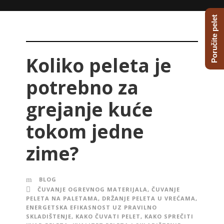
Poručite pelet
Koliko peleta je
potrebno za
grejanje kuće
tokom jedne
zime?
BLOG
ČUVANJE OGREVNOG MATERIJALA
,
ČUVANJE
PELETA NA PALETAMA
,
DRŽANJE PELETA U VREĆAMA
,
ENERGETSKA EFIKASNOST UZ PRAVILNO
SKLADIŠTENJE
,
KAKO ČUVATI PELET
,
KAKO SPREČITI