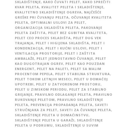
SKLADIŠTENJE
,
KAKO ČUVATI PELET
,
KAKO SPREČITI
KVAR PELETA
,
KVALITET PELETA I SKLADIŠTENJE
,
KVALITETNO SKLADIŠTENJE OGREVA
,
NAJČEŠĆE
GREŠKE PRI ČUVANJU PELETA
,
OČUVANJE KVALITETA
PELETA
,
OPTIMALNI USLOVI ZA PELET
,
ORGANIZACIJA SKLADIŠTA PELETA
,
PAKOVANJE
PELETA ZAŠTITA
,
PELET BEZ GUBITKA KVALITETA
,
PELET CEO PROCES SKLADIŠTA
,
PELET DUG VEK
TRAJANJA
,
PELET I HIGIJENA SKLADIŠTA
,
PELET I
KONDENZACIJA
,
PELET I KUĆNI USLOVI
,
PELET I
VENTILACIJA PROSTORIJE
,
PELET I ZAŠTITA
AMBALAŽE
,
PELET JEDNOSTAVNO ČUVANJE
,
PELET
KAO DUGOTRAJAN OGREV
,
PELET KAO POUZDAN
ENERGENT
,
PELET NA PALETI
,
PELET SA MALIM
PROCENTOM PEPELA
,
PELET STABILNA STRUKTURA
,
PELET TOKOM LETNJIH MESECI
,
PELET U DOMAĆOJ
UPOTREBI
,
PELET U ZATVORENOM PROSTORU
,
PELET U ZIMSKOM PERIODU
,
PELET ZA STABILNO
GREJANJE
,
PRAVILNO ODLAGANJE PELETA
,
PRAVILNO
RUKOVANJE PELETOM
,
PRAVILNO SKLADIŠTENJE
PELETA
,
PREVENCIJA PROPADANJA PELETA
,
SAVETI
STRUČNJAKA ZA PELET
,
SAVETI ZA ČUVANJE PELETA
,
SKLADIŠTENJE PELETA U DOMAĆINSTVU
,
SKLADIŠTENJE PELETA U GARAŽI
,
SKLADIŠTENJE
PELETA U PODRUMU
,
SKLADIŠTENJE U SUVIM