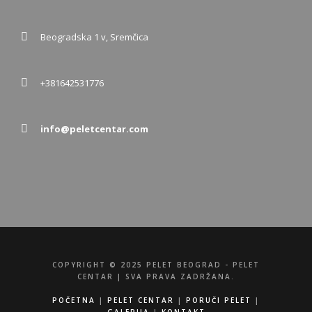
Beogradska 1 v, Sremčica
+381642531776
info@peletcentar.com
COPYRIGHT © 2025 PELET BEOGRAD - PELET
CENTAR | SVA PRAVA ZADRŽANA.
POČETNA
|
PELET CENTAR
|
PORUČI PELET
|
GALERIJA
|
KONTAKT