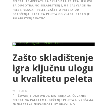
PELETA
,
TEMPERATURA SKLADIŠTA PELETA
,
USLOVI
ZA DUGOTRAJNO SKLADIŠTENJE
,
UTICAJ VLAGE NA
PELET
,
VLAGA I PELET
,
ZAŠTITA PELETA OD
OŠTEĆENJA
,
ZAŠTITA PELETA OD VLAGE
,
ZAŠTO JE
SKLADIŠTENJE VAŽNO
Zašto skladištenje
igra ključnu ulogu
u kvalitetu peleta
BLOG
ČUVANJE OGREVNOG MATERIJALA
,
ČUVANJE
PELETA NA PALETAMA
,
DRŽANJE PELETA U VREĆAMA
,
ENERGETSKA EFIKASNOST UZ PRAVILNO