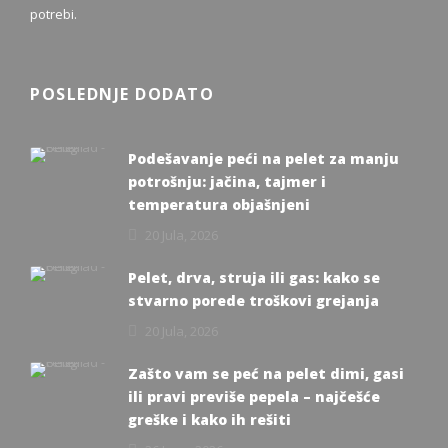
potrebi.
POSLEDNJE DODATO
Podešavanje peći na pelet za manju
potrošnju: jačina, tajmer i
temperatura objašnjeni
20 Jula, 2026
Pelet, drva, struja ili gas: kako se
stvarno porede troškovi grejanja
20 Jula, 2026
Zašto vam se peć na pelet dimi, gasi
ili pravi previše pepela – najčešće
greške i kako ih rešiti