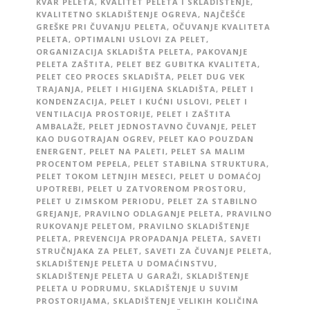
KVAR PELETA
,
KVALITET PELETA I SKLADIŠTENJE
,
KVALITETNO SKLADIŠTENJE OGREVA
,
NAJČEŠĆE
GREŠKE PRI ČUVANJU PELETA
,
OČUVANJE KVALITETA
PELETA
,
OPTIMALNI USLOVI ZA PELET
,
ORGANIZACIJA SKLADIŠTA PELETA
,
PAKOVANJE
PELETA ZAŠTITA
,
PELET BEZ GUBITKA KVALITETA
,
PELET CEO PROCES SKLADIŠTA
,
PELET DUG VEK
TRAJANJA
,
PELET I HIGIJENA SKLADIŠTA
,
PELET I
KONDENZACIJA
,
PELET I KUĆNI USLOVI
,
PELET I
VENTILACIJA PROSTORIJE
,
PELET I ZAŠTITA
AMBALAŽE
,
PELET JEDNOSTAVNO ČUVANJE
,
PELET
KAO DUGOTRAJAN OGREV
,
PELET KAO POUZDAN
ENERGENT
,
PELET NA PALETI
,
PELET SA MALIM
PROCENTOM PEPELA
,
PELET STABILNA STRUKTURA
,
PELET TOKOM LETNJIH MESECI
,
PELET U DOMAĆOJ
UPOTREBI
,
PELET U ZATVORENOM PROSTORU
,
PELET U ZIMSKOM PERIODU
,
PELET ZA STABILNO
GREJANJE
,
PRAVILNO ODLAGANJE PELETA
,
PRAVILNO
RUKOVANJE PELETOM
,
PRAVILNO SKLADIŠTENJE
PELETA
,
PREVENCIJA PROPADANJA PELETA
,
SAVETI
STRUČNJAKA ZA PELET
,
SAVETI ZA ČUVANJE PELETA
,
SKLADIŠTENJE PELETA U DOMAĆINSTVU
,
SKLADIŠTENJE PELETA U GARAŽI
,
SKLADIŠTENJE
PELETA U PODRUMU
,
SKLADIŠTENJE U SUVIM
PROSTORIJAMA
,
SKLADIŠTENJE VELIKIH KOLIČINA