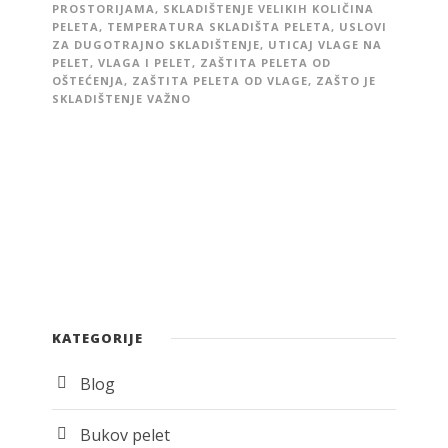
PROSTORIJAMA
,
SKLADIŠTENJE VELIKIH KOLIČINA
PELETA
,
TEMPERATURA SKLADIŠTA PELETA
,
USLOVI
ZA DUGOTRAJNO SKLADIŠTENJE
,
UTICAJ VLAGE NA
PELET
,
VLAGA I PELET
,
ZAŠTITA PELETA OD
OŠTEĆENJA
,
ZAŠTITA PELETA OD VLAGE
,
ZAŠTO JE
SKLADIŠTENJE VAŽNO
KATEGORIJE
Blog
Bukov pelet