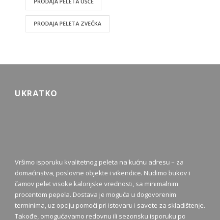
PRODAJA PELETA UŠĆE
PRODAJA PELETA ZVEČKA
UKRATKO
Vršimo isporuku kvalitetnog peleta na kućnu adresu – za
domaćinstva, poslovne objekte i vikendice. Nudimo bukov i
čamov pelet visoke kalorijske vrednosti, sa minimalnim
procentom pepela. Dostava je moguća u dogovorenim
terminima, uz opciju pomoći pri istovaru i savete za skladištenje.
Takođe, omogućavamo redovnu ili sezonsku isporuku po