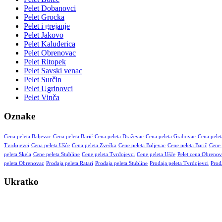
Pelet Dobanovci
Pelet Grocka
Pelet i grejanje
Pelet Jakovo
Pelet Kaluđerica
Pelet Obrenovac
Pelet Ritopek
Pelet Savski venac
Pelet Surčin
Pelet Ugrinovci
Pelet Vinča
Oznake
Cena peleta Baljevac
Cena peleta Barič
Cena peleta Draževac
Cena peleta Grabovac
Cena pelet
Tvrdojevci
Cena peleta Ušće
Cena peleta Zvečka
Cene peleta Baljevac
Cene peleta Barič
Cene 
peleta Skela
Cene peleta Stubline
Cene peleta Tvrdojevci
Cene peleta Ušće
Pelet cena Obrenov
peleta Obrenovac
Prodaja peleta Ratari
Prodaja peleta Stubline
Prodaja peleta Tvrdojevci
Prod
Ukratko