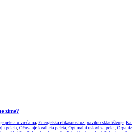
ne zime?
je peleta u vrećama
,
Energetska efikasnost uz pravilno skladištenje
,
Kak
ju peleta
,
Očuvanje kvaliteta peleta
,
Optimalni uslovi za pelet
,
Organiza