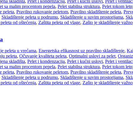
ijena skladišta
,
Pelet i kondenzacija
,
Pelet i kućni uslovi
,
Pelet i ventilac
et sa malim procentom pepela
,
Pelet stabilna struktura
,
Pelet tokom letn
e peleta
,
Pravilno rukovanje peletom
,
Pravilno skladištenje peleta
,
Prev
,
Skladištenje peleta u podrumu
,
Skladištenje u suvim prostorijama
,
Skla
 peleta od oštećenja
,
Zaštita peleta od vlage
,
Zašto je skladištenje važno
ta
je peleta u vrećama
,
Energetska efikasnost uz pravilno skladištenje
,
Kak
ju peleta
,
Očuvanje kvaliteta peleta
,
Optimalni uslovi za pelet
,
Organiza
ijena skladišta
,
Pelet i kondenzacija
,
Pelet i kućni uslovi
,
Pelet i ventilac
et sa malim procentom pepela
,
Pelet stabilna struktura
,
Pelet tokom letn
e peleta
,
Pravilno rukovanje peletom
,
Pravilno skladištenje peleta
,
Prev
,
Skladištenje peleta u podrumu
,
Skladištenje u suvim prostorijama
,
Skla
 peleta od oštećenja
,
Zaštita peleta od vlage
,
Zašto je skladištenje važno