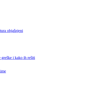
, poslovne objekte i vikendice. Nudimo bukov i čamov pelet visoke kal
ete za skladištenje. Takođe, omogućavamo redovnu ili sezonsku isporu
tura objašnjeni
 greške i kako ih rešiti
zime