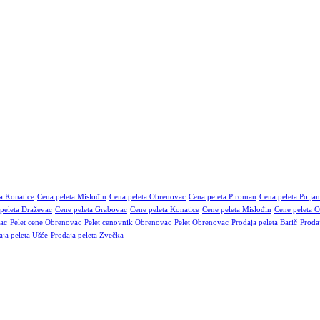
a Konatice
Cena peleta Mislođin
Cena peleta Obrenovac
Cena peleta Piroman
Cena peleta Polja
peleta Draževac
Cene peleta Grabovac
Cene peleta Konatice
Cene peleta Mislođin
Cene peleta 
ac
Pelet cene Obrenovac
Pelet cenovnik Obrenovac
Pelet Obrenovac
Prodaja peleta Barič
Proda
aja peleta Ušće
Prodaja peleta Zvečka