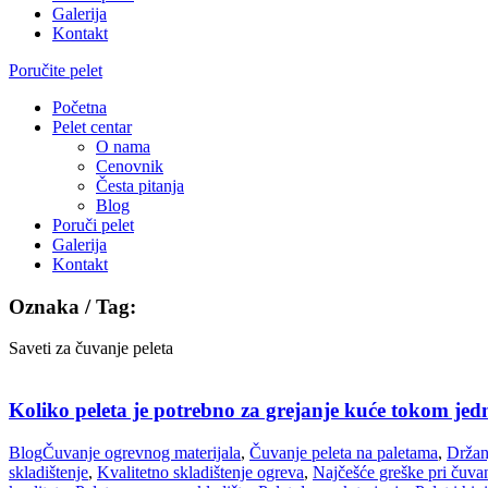
Galerija
Kontakt
Poručite pelet
Početna
Pelet centar
O nama
Cenovnik
Česta pitanja
Blog
Poruči pelet
Galerija
Kontakt
Oznaka / Tag:
Saveti za čuvanje peleta
Koliko peleta je potrebno za grejanje kuće tokom jed
Blog
Čuvanje ogrevnog materijala
,
Čuvanje peleta na paletama
,
Držan
skladištenje
,
Kvalitetno skladištenje ogreva
,
Najčešće greške pri čuvan