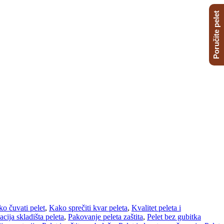
Poručite pelet
o čuvati pelet
,
Kako sprečiti kvar peleta
,
Kvalitet peleta i
cija skladišta peleta
,
Pakovanje peleta zaštita
,
Pelet bez gubitka