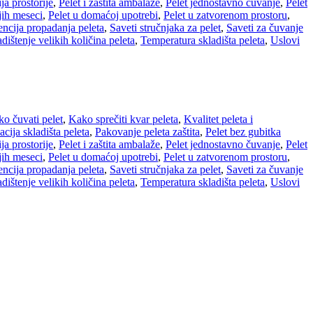
ija prostorije
,
Pelet i zaštita ambalaže
,
Pelet jednostavno čuvanje
,
Pelet
jih meseci
,
Pelet u domaćoj upotrebi
,
Pelet u zatvorenom prostoru
,
encija propadanja peleta
,
Saveti stručnjaka za pelet
,
Saveti za čuvanje
dištenje velikih količina peleta
,
Temperatura skladišta peleta
,
Uslovi
o čuvati pelet
,
Kako sprečiti kvar peleta
,
Kvalitet peleta i
cija skladišta peleta
,
Pakovanje peleta zaštita
,
Pelet bez gubitka
ija prostorije
,
Pelet i zaštita ambalaže
,
Pelet jednostavno čuvanje
,
Pelet
jih meseci
,
Pelet u domaćoj upotrebi
,
Pelet u zatvorenom prostoru
,
encija propadanja peleta
,
Saveti stručnjaka za pelet
,
Saveti za čuvanje
dištenje velikih količina peleta
,
Temperatura skladišta peleta
,
Uslovi