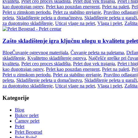
kvaliteta
,
Pelet ceo proces skladišta
,
Pelet dug vek trajanja
,
Pelet i hig
kao dugotrajan ogrev
,
Pelet kao pouzdan energent
,
Pelet na paleti
,
Pel
Pelet u zimskom periodu
,
Pelet za stabilno grejanje
,
Pravilno odlaganj
peleta
,
Skladištenje peleta u domaćinstvu
,
Skladištenje peleta u garaži
za dugotrajno skladištenje
,
Uticaj vlage na pelet
,
Vlaga i pelet
,
Zaštita
Zašto skladištenje igra ključnu ulogu u kvalitetu pele
Blog
Čuvanje ogrevnog materijala
,
Čuvanje peleta na paletama
,
Držan
skladištenje
,
Kvalitetno skladištenje ogreva
,
Najčešće greške pri čuvan
kvaliteta
,
Pelet ceo proces skladišta
,
Pelet dug vek trajanja
,
Pelet i hig
kao dugotrajan ogrev
,
Pelet kao pouzdan energent
,
Pelet na paleti
,
Pel
Pelet u zimskom periodu
,
Pelet za stabilno grejanje
,
Pravilno odlaganj
peleta
,
Skladištenje peleta u domaćinstvu
,
Skladištenje peleta u garaži
za dugotrajno skladištenje
,
Uticaj vlage na pelet
,
Vlaga i pelet
,
Zaštita
Kategorije
Blog
Bukov pelet
Čamov pelet
Pelet
Pelet Beograd
Pelet Boleč