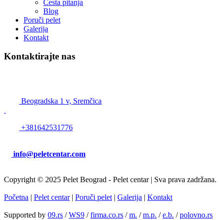
Česta pitanja
Blog
Poruči pelet
Galerija
Kontakt
Kontaktirajte nas
Pelet Beograd – Pelet centar
Beogradska 1 v, Sremčica
+381642531776
info@peletcentar.com
Copyright © 2025 Pelet Beograd - Pelet centar | Sva prava zadržana.
Početna
|
Pelet centar
|
Poruči pelet
|
Galerija
|
Kontakt
Supported by
09.rs
/
WS9
/
firma.co.rs
/
m.
/
m.p.
/
e.b.
/
polovno.rs