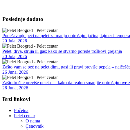
Vršimo isporuku kvalitetnog peleta na kućnu adresu – za domaćinstva
moguća u dogovorenim terminima, uz opciju pomoći pri istovaru i sav
Poslednje dodato
Podešavanje peći na pelet za manju potrošnju: jačina, tajmer i tempera
20 Jula, 2026
Pelet, drva, struja ili gas: kako se stvarno porede troškovi grejanja
20 Jula, 2026
Zašto vam se peć na pelet dimi, gasi ili pravi previše pepela – najčešće
26 Juna, 2026
Zašto trošite previše peleta – i kako da realno smanjite potrošnju ove 
26 Juna, 2026
Brzi linkovi
Početna
Pelet centar
O nama
Cenovnik