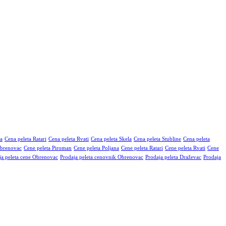
na
Cena peleta Ratari
Cena peleta Rvati
Cena peleta Skela
Cena peleta Stubline
Cena peleta
Obrenovac
Cene peleta Piroman
Cene peleta Poljana
Cene peleta Ratari
Cene peleta Rvati
Cene
ja peleta cene Obrenovac
Prodaja peleta cenovnik Obrenovac
Prodaja peleta Draževac
Prodaja