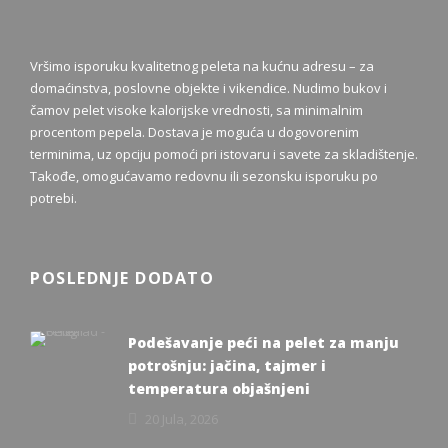
Vršimo isporuku kvalitetnog peleta na kućnu adresu – za
domaćinstva, poslovne objekte i vikendice. Nudimo bukov i
čamov pelet visoke kalorijske vrednosti, sa minimalnim
procentom pepela. Dostava je moguća u dogovorenim
terminima, uz opciju pomoći pri istovaru i savete za skladištenje.
Takođe, omogućavamo redovnu ili sezonsku isporuku po
potrebi.
POSLEDNJE DODATO
Podešavanje peći na pelet za manju
potrošnju: jačina, tajmer i
temperatura objašnjeni
20 Jula, 2026