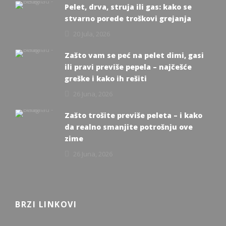
Pelet, drva, struja ili gas: kako se
stvarno porede troškovi grejanja
20 Jula, 2026
Zašto vam se peć na pelet dimi, gasi
ili pravi previše pepela – najčešće
greške i kako ih rešiti
26 Juna, 2026
Zašto trošite previše peleta – i kako
da realno smanjite potrošnju ove
zime
26 Juna, 2026
BRZI LINKOVI