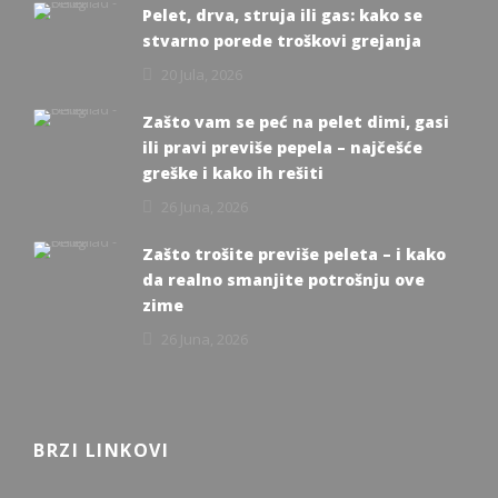
Pelet, drva, struja ili gas: kako se
stvarno porede troškovi grejanja
20 Jula, 2026
Zašto vam se peć na pelet dimi, gasi
ili pravi previše pepela – najčešće
greške i kako ih rešiti
26 Juna, 2026
Zašto trošite previše peleta – i kako
da realno smanjite potrošnju ove
zime
26 Juna, 2026
BRZI LINKOVI