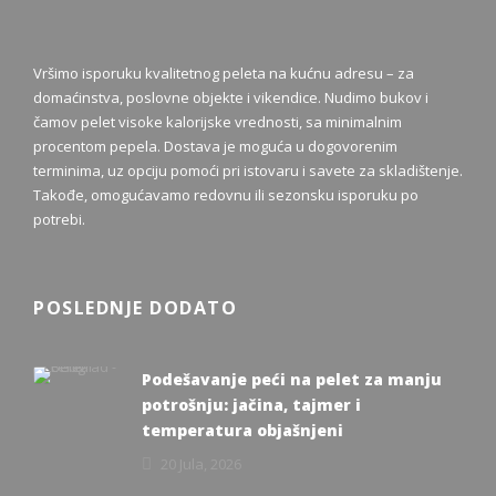
Vršimo isporuku kvalitetnog peleta na kućnu adresu – za
domaćinstva, poslovne objekte i vikendice. Nudimo bukov i
čamov pelet visoke kalorijske vrednosti, sa minimalnim
procentom pepela. Dostava je moguća u dogovorenim
terminima, uz opciju pomoći pri istovaru i savete za skladištenje.
Takođe, omogućavamo redovnu ili sezonsku isporuku po
potrebi.
POSLEDNJE DODATO
Podešavanje peći na pelet za manju
potrošnju: jačina, tajmer i
temperatura objašnjeni
20 Jula, 2026