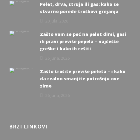
Pelet, drva, struja ili gas: kako se
stvarno porede troškovi grejanja
20 Jula, 2026
Zašto vam se peć na pelet dimi, gasi
ili pravi previše pepela – najčešće
greške i kako ih rešiti
26 Juna, 2026
Zašto trošite previše peleta – i kako
da realno smanjite potrošnju ove
zime
26 Juna, 2026
BRZI LINKOVI