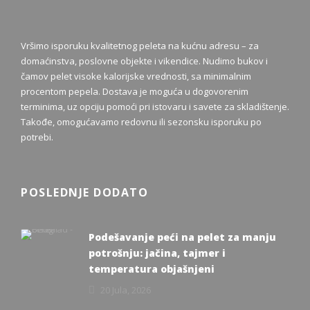
Vršimo isporuku kvalitetnog peleta na kućnu adresu – za
domaćinstva, poslovne objekte i vikendice. Nudimo bukov i
čamov pelet visoke kalorijske vrednosti, sa minimalnim
procentom pepela. Dostava je moguća u dogovorenim
terminima, uz opciju pomoći pri istovaru i savete za skladištenje.
Takođe, omogućavamo redovnu ili sezonsku isporuku po
potrebi.
POSLEDNJE DODATO
Podešavanje peći na pelet za manju
potrošnju: jačina, tajmer i
temperatura objašnjeni
20 Jula, 2026