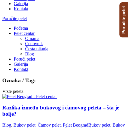
Galerija
Poručite pelet
Kontakt
Poručite pelet
Početna
Pelet centar
O nama
Cenovnik
Česta pitanja
Blog
Poruči pelet
Galerija
Kontakt
Oznaka / Tag:
Vrste peleta
Razlika između bukovog i čamovog peleta – šta je
bolje?
Blog
,
Bukov pelet
,
Čamov pelet
,
Pelet Beograd
Bukov pelet
,
Bukov