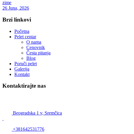
zime
26 Juna, 2026
Brzi linkovi
Početna
Pelet centar
O nama
Cenovnik
Česta pitanja
Blog
Poruči pelet
Galerija
Kontakt
Kontaktirajte nas
Pelet Beograd – Pelet centar
Beogradska 1 v, Sremčica
+381642531776