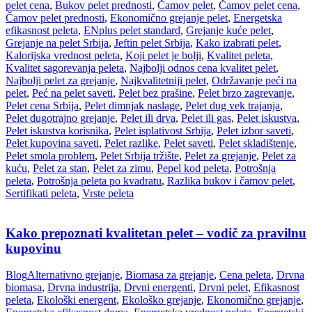
pelet cena
,
Bukov pelet prednosti
,
Čamov pelet
,
Čamov pelet cena
,
Čamov pelet prednosti
,
Ekonomično grejanje pelet
,
Energetska
efikasnost peleta
,
ENplus pelet standard
,
Grejanje kuće pelet
,
Grejanje na pelet Srbija
,
Jeftin pelet Srbija
,
Kako izabrati pelet
,
Kalorijska vrednost peleta
,
Koji pelet je bolji
,
Kvalitet peleta
,
Kvalitet sagorevanja peleta
,
Najbolji odnos cena kvalitet pelet
,
Najbolji pelet za grejanje
,
Najkvalitetniji pelet
,
Održavanje peći na
pelet
,
Peć na pelet saveti
,
Pelet bez prašine
,
Pelet brzo zagrevanje
,
Pelet cena Srbija
,
Pelet dimnjak naslage
,
Pelet dug vek trajanja
,
Pelet dugotrajno grejanje
,
Pelet ili drva
,
Pelet ili gas
,
Pelet iskustva
,
Pelet iskustva korisnika
,
Pelet isplativost Srbija
,
Pelet izbor saveti
,
Pelet kupovina saveti
,
Pelet razlike
,
Pelet saveti
,
Pelet skladištenje
,
Pelet smola problem
,
Pelet Srbija tržište
,
Pelet za grejanje
,
Pelet za
kuću
,
Pelet za stan
,
Pelet za zimu
,
Pepel kod peleta
,
Potrošnja
peleta
,
Potrošnja peleta po kvadratu
,
Razlika bukov i čamov pelet
,
Sertifikati peleta
,
Vrste peleta
Kako prepoznati kvalitetan pelet – vodič za pravilnu
kupovinu
Blog
Alternativno grejanje
,
Biomasa za grejanje
,
Cena peleta
,
Drvna
biomasa
,
Drvna industrija
,
Drvni energenti
,
Drvni pelet
,
Efikasnost
peleta
,
Ekološki energent
,
Ekološko grejanje
,
Ekonomično grejanje
,