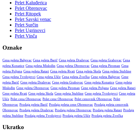
Pelet Kaluđerica
Pelet Obrenovac
Pelet Ritopek
Pelet Savski venac
Pelet Surčin
Pelet Ugrinovci
Pelet Vinča
Oznake
Cena peleta Baljevac
Cena peleta Barič
Cena peleta Draževac
Cena peleta Grabovac
Cena
peleta Konatice
Cena peleta Mislođin
Cena peleta Obrenovac
Cena peleta Piroman
Cena
peleta Poljana
Cena peleta Ratari
Cena peleta Rvati
Cena peleta Skela
Cena peleta Stubline
Cena peleta Tvrdojevci
Cena peleta Ušće
Cena peleta Zvečka
Cene peleta Baljevac
Cene
peleta Barič
Cene peleta Draževac
Cene peleta Grabovac
Cene peleta Konatice
Cene peleta
Mislođin
Cene peleta Obrenovac
Cene peleta Piroman
Cene peleta Poljana
Cene peleta Ratari
Cene peleta Rvati
Cene peleta Skela
Cene peleta Stubline
Cene peleta Tvrdojevci
Cene peleta
Ušće
Pelet cena Obrenovac
Pelet cene Obrenovac
Pelet cenovnik Obrenovac
Pelet
Obrenovac
Prodaja peleta Barič
Prodaja peleta cene Obrenovac
Prodaja peleta cenovnik
Obrenovac
Prodaja peleta Draževac
Prodaja peleta Obrenovac
Prodaja peleta Ratari
Prodaja
peleta Stubline
Prodaja peleta Tvrdojevci
Prodaja peleta Ušće
Prodaja peleta Zvečka
Ukratko