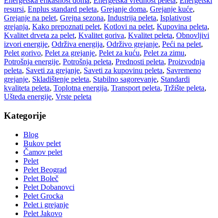
Energetska efikasnost doma
,
Energetska vrednost peleta
,
Energetski
resursi
,
Enplus standard peleta
,
Grejanje doma
,
Grejanje kuće
,
Grejanje na pelet
,
Grejna sezona
,
Industrija peleta
,
Isplativost
grejanja
,
Kako prepoznati pelet
,
Kotlovi na pelet
,
Kupovina peleta
,
Kvalitet drveta za pelet
,
Kvalitet goriva
,
Kvalitet peleta
,
Obnovljivi
izvori energije
,
Održiva energija
,
Održivo grejanje
,
Peći na pelet
,
Pelet gorivo
,
Pelet za grejanje
,
Pelet za kuću
,
Pelet za zimu
,
Potrošnja energije
,
Potrošnja peleta
,
Prednosti peleta
,
Proizvodnja
peleta
,
Saveti za grejanje
,
Saveti za kupovinu peleta
,
Savremeno
grejanje
,
Skladištenje peleta
,
Stabilno sagorevanje
,
Standardi
kvaliteta peleta
,
Toplotna energija
,
Transport peleta
,
Tržište peleta
,
Ušteda energije
,
Vrste peleta
Kategorije
Blog
Bukov pelet
Čamov pelet
Pelet
Pelet Beograd
Pelet Boleč
Pelet Dobanovci
Pelet Grocka
Pelet i grejanje
Pelet Jakovo