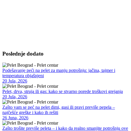
Vršimo isporuku kvalitetnog peleta na kućnu adresu – za
domaćinstva, poslovne objekte i vikendice. Nudimo bukov i čamov
pelet visoke kalorijske vrednosti, sa minimalnim procentom pepela.
Dostava je moguća u dogovorenim terminima, uz opciju pomoći pri
istovaru i savete za skladištenje. Takođe, omogućavamo redovnu ili
sezonsku isporuku po potrebi.
Poslednje dodato
Podešavanje peći na pelet za manju potrošnju: jačina, tajmer i
temperatura objašnjeni
20 Jula, 2026
Pelet, drva, struja ili gas: kako se stvarno porede troškovi grejanja
20 Jula, 2026
Zašto vam se peć na pelet dimi, gasi ili pravi previše pepela –
najčešće greške i kako ih rešiti
26 Juna, 2026
Zašto trošite previše peleta – i kako da realno smanjite potrošnju ove