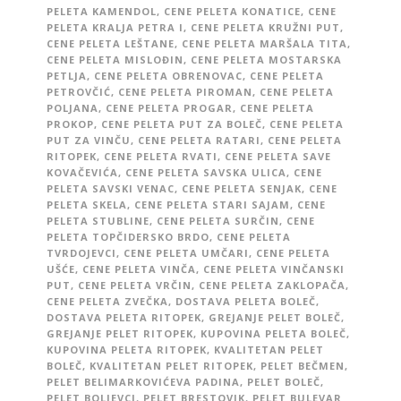
PELETA KAMENDOL
,
CENE PELETA KONATICE
,
CENE
PELETA KRALJA PETRA I
,
CENE PELETA KRUŽNI PUT
,
CENE PELETA LEŠTANE
,
CENE PELETA MARŠALA TITA
,
CENE PELETA MISLOĐIN
,
CENE PELETA MOSTARSKA
PETLJA
,
CENE PELETA OBRENOVAC
,
CENE PELETA
PETROVČIĆ
,
CENE PELETA PIROMAN
,
CENE PELETA
POLJANA
,
CENE PELETA PROGAR
,
CENE PELETA
PROKOP
,
CENE PELETA PUT ZA BOLEČ
,
CENE PELETA
PUT ZA VINČU
,
CENE PELETA RATARI
,
CENE PELETA
RITOPEK
,
CENE PELETA RVATI
,
CENE PELETA SAVE
KOVAČEVIĆA
,
CENE PELETA SAVSKA ULICA
,
CENE
PELETA SAVSKI VENAC
,
CENE PELETA SENJAK
,
CENE
PELETA SKELA
,
CENE PELETA STARI SAJAM
,
CENE
PELETA STUBLINE
,
CENE PELETA SURČIN
,
CENE
PELETA TOPČIDERSKO BRDO
,
CENE PELETA
TVRDOJEVCI
,
CENE PELETA UMČARI
,
CENE PELETA
UŠĆE
,
CENE PELETA VINČA
,
CENE PELETA VINČANSKI
PUT
,
CENE PELETA VRČIN
,
CENE PELETA ZAKLOPAČA
,
CENE PELETA ZVEČKA
,
DOSTAVA PELETA BOLEČ
,
DOSTAVA PELETA RITOPEK
,
GREJANJE PELET BOLEČ
,
GREJANJE PELET RITOPEK
,
KUPOVINA PELETA BOLEČ
,
KUPOVINA PELETA RITOPEK
,
KVALITETAN PELET
BOLEČ
,
KVALITETAN PELET RITOPEK
,
PELET BEČMEN
,
PELET BELIMARKOVIĆEVA PADINA
,
PELET BOLEČ
,
PELET BOLJEVCI
,
PELET BRESTOVIK
,
PELET BULEVAR