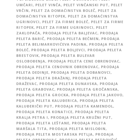
UMČARI
,
PELET VINČA
,
PELET VINČANSKI PUT
,
PELET
VRČIN
,
PELET ZA DOMAĆINSTVA BOLEČ
,
PELET ZA
DOMAĆINSTVA RITOPEK
,
PELET ZA DOMAĆINSTVA
UGRINOVCI
,
PELET ZA FIRME BOLEČ
,
PELET ZA FIRME
RITOPEK
,
PELET ZA FIRME UGRINOVCI
,
PELET
ZAKLOPAČA
,
PRODAJA PELETA BALJEVAC
,
PRODAJA
PELETA BARIČ
,
PRODAJA PELETA BEČMEN
,
PRODAJA
PELETA BELIMARKOVIĆEVA PADINA
,
PRODAJA PELETA
BOLEČ
,
PRODAJA PELETA BOLJEVCI
,
PRODAJA PELETA
BRESTOVIK
,
PRODAJA PELETA BULEVAR
OSLOBOĐENJA
,
PRODAJA PELETA CENE OBRENOVAC
,
PRODAJA PELETA CENOVNIK OBRENOVAC
,
PRODAJA
PELETA DEDINJE
,
PRODAJA PELETA DOBANOVCI
,
PRODAJA PELETA DRAŽANJ
,
PRODAJA PELETA
DRAŽEVAC
,
PRODAJA PELETA DUNAVSKA
,
PRODAJA
PELETA GRABOVAC
,
PRODAJA PELETA GROČANSKA
,
PRODAJA PELETA GROCKA
,
PRODAJA PELETA JAKOVO
,
PRODAJA PELETA KALUĐERICA
,
PRODAJA PELETA
KALUĐERIČKI PUT
,
PRODAJA PELETA KAMENDOL
,
PRODAJA PELETA KONATICE
,
PRODAJA PELETA
KRALJA PETRA I
,
PRODAJA PELETA KRUŽNI PUT
,
PRODAJA PELETA LEŠTANE
,
PRODAJA PELETA
MARŠALA TITA
,
PRODAJA PELETA MISLOĐIN
,
PRODAJA PELETA MOSTARSKA PETLJA
,
PRODAJA
PELETA OBRENOVAC
,
PRODAJA PELETA PETROVČIĆ
,