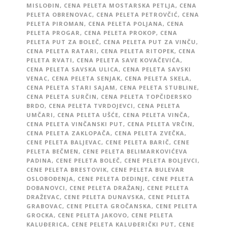
MISLOĐIN
,
CENA PELETA MOSTARSKA PETLJA
,
CENA
PELETA OBRENOVAC
,
CENA PELETA PETROVČIĆ
,
CENA
PELETA PIROMAN
,
CENA PELETA POLJANA
,
CENA
PELETA PROGAR
,
CENA PELETA PROKOP
,
CENA
PELETA PUT ZA BOLEČ
,
CENA PELETA PUT ZA VINČU
,
CENA PELETA RATARI
,
CENA PELETA RITOPEK
,
CENA
PELETA RVATI
,
CENA PELETA SAVE KOVAČEVIĆA
,
CENA PELETA SAVSKA ULICA
,
CENA PELETA SAVSKI
VENAC
,
CENA PELETA SENJAK
,
CENA PELETA SKELA
,
CENA PELETA STARI SAJAM
,
CENA PELETA STUBLINE
,
CENA PELETA SURČIN
,
CENA PELETA TOPČIDERSKO
BRDO
,
CENA PELETA TVRDOJEVCI
,
CENA PELETA
UMČARI
,
CENA PELETA UŠĆE
,
CENA PELETA VINČA
,
CENA PELETA VINČANSKI PUT
,
CENA PELETA VRČIN
,
CENA PELETA ZAKLOPAČA
,
CENA PELETA ZVEČKA
,
CENE PELETA BALJEVAC
,
CENE PELETA BARIČ
,
CENE
PELETA BEČMEN
,
CENE PELETA BELIMARKOVIĆEVA
PADINA
,
CENE PELETA BOLEČ
,
CENE PELETA BOLJEVCI
,
CENE PELETA BRESTOVIK
,
CENE PELETA BULEVAR
OSLOBOĐENJA
,
CENE PELETA DEDINJE
,
CENE PELETA
DOBANOVCI
,
CENE PELETA DRAŽANJ
,
CENE PELETA
DRAŽEVAC
,
CENE PELETA DUNAVSKA
,
CENE PELETA
GRABOVAC
,
CENE PELETA GROČANSKA
,
CENE PELETA
GROCKA
,
CENE PELETA JAKOVO
,
CENE PELETA
KALUĐERICA
,
CENE PELETA KALUĐERIČKI PUT
,
CENE