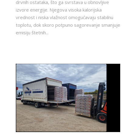
drvnih ostataka, što ga svrstava u obnovljive
izvore energije. Njegova visoka kalorijska
vrednost i niska vlažnost omogućavaju stabilnu
toplotu, dok skoro potpuno sagorevanje smanjuje
emisiju štetnih...