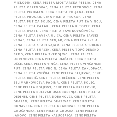
MISLOĐIN
,
CENA PELETA MOSTARSKA PETLJA
,
CENA
PELETA OBRENOVAC
,
CENA PELETA PETROVČIĆ
,
CENA
PELETA PIROMAN
,
CENA PELETA POLJANA
,
CENA
PELETA PROGAR
,
CENA PELETA PROKOP
,
CENA
PELETA PUT ZA BOLEČ
,
CENA PELETA PUT ZA VINČU
,
CENA PELETA RATARI
,
CENA PELETA RITOPEK
,
CENA
PELETA RVATI
,
CENA PELETA SAVE KOVAČEVIĆA
,
CENA PELETA SAVSKA ULICA
,
CENA PELETA SAVSKI
VENAC
,
CENA PELETA SENJAK
,
CENA PELETA SKELA
,
CENA PELETA STARI SAJAM
,
CENA PELETA STUBLINE
,
CENA PELETA SURČIN
,
CENA PELETA TOPČIDERSKO
BRDO
,
CENA PELETA TVRDOJEVCI
,
CENA PELETA
UGRINOVCI
,
CENA PELETA UMČARI
,
CENA PELETA
UŠĆE
,
CENA PELETA VINČA
,
CENA PELETA VINČANSKI
PUT
,
CENA PELETA VRČIN
,
CENA PELETA ZAKLOPAČA
,
CENA PELETA ZVEČKA
,
CENE PELETA BALJEVAC
,
CENE
PELETA BARIČ
,
CENE PELETA BEČMEN
,
CENE PELETA
BELIMARKOVIĆEVA PADINA
,
CENE PELETA BOLEČ
,
CENE PELETA BOLJEVCI
,
CENE PELETA BRESTOVIK
,
CENE PELETA BULEVAR OSLOBOĐENJA
,
CENE PELETA
DEDINJE
,
CENE PELETA DOBANOVCI
,
CENE PELETA
DRAŽANJ
,
CENE PELETA DRAŽEVAC
,
CENE PELETA
DUNAVSKA
,
CENE PELETA GRABOVAC
,
CENE PELETA
GROČANSKA
,
CENE PELETA GROCKA
,
CENE PELETA
JAKOVO
,
CENE PELETA KALUĐERICA
,
CENE PELETA