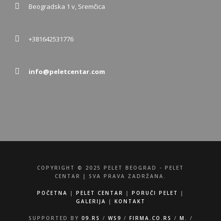
Beogradska 1 v, Sremčica
+381642531776
info@peletcentar.com
COPYRIGHT © 2025 PELET BEOGRAD - PELET
CENTAR | SVA PRAVA ZADRŽANA.
POČETNA
|
PELET CENTAR
|
PORUČI PELET
|
GALERIJA
|
KONTAKT
SUPPORTED BY
09.RS
/
WS9
/
FIRMA.CO.RS
/
M.
/