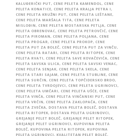
KALUĐERIČKI PUT
,
CENE PELETA KAMENDOL
,
CENE
PELETA KONATICE
,
CENE PELETA KRALJA PETRA I
,
CENE PELETA KRUŽNI PUT
,
CENE PELETA LEŠTANE
,
CENE PELETA MARŠALA TITA
,
CENE PELETA
MISLOĐIN
,
CENE PELETA MOSTARSKA PETLJA
,
CENE
PELETA OBRENOVAC
,
CENE PELETA PETROVČIĆ
,
CENE
PELETA PIROMAN
,
CENE PELETA POLJANA
,
CENE
PELETA PROGAR
,
CENE PELETA PROKOP
,
CENE
PELETA PUT ZA BOLEČ
,
CENE PELETA PUT ZA VINČU
,
CENE PELETA RATARI
,
CENE PELETA RITOPEK
,
CENE
PELETA RVATI
,
CENE PELETA SAVE KOVAČEVIĆA
,
CENE
PELETA SAVSKA ULICA
,
CENE PELETA SAVSKI VENAC
,
CENE PELETA SENJAK
,
CENE PELETA SKELA
,
CENE
PELETA STARI SAJAM
,
CENE PELETA STUBLINE
,
CENE
PELETA SURČIN
,
CENE PELETA TOPČIDERSKO BRDO
,
CENE PELETA TVRDOJEVCI
,
CENE PELETA UGRINOVCI
,
CENE PELETA UMČARI
,
CENE PELETA UŠĆE
,
CENE
PELETA VINČA
,
CENE PELETA VINČANSKI PUT
,
CENE
PELETA VRČIN
,
CENE PELETA ZAKLOPAČA
,
CENE
PELETA ZVEČKA
,
DOSTAVA PELETA BOLEČ
,
DOSTAVA
PELETA RITOPEK
,
DOSTAVA PELETA UGRINOVCI
,
GREJANJE PELET BOLEČ
,
GREJANJE PELET RITOPEK
,
GREJANJE PELET UGRINOVCI
,
KUPOVINA PELETA
BOLEČ
,
KUPOVINA PELETA RITOPEK
,
KUPOVINA
PELETA UGRINOVCI
,
KVALITETAN PELET BOLEČ
,