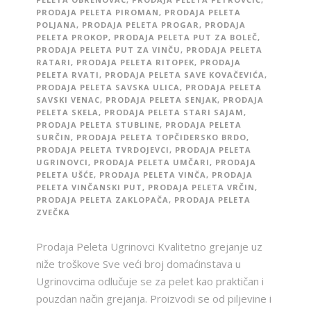
PRODAJA PELETA PIROMAN
,
PRODAJA PELETA
POLJANA
,
PRODAJA PELETA PROGAR
,
PRODAJA
PELETA PROKOP
,
PRODAJA PELETA PUT ZA BOLEČ
,
PRODAJA PELETA PUT ZA VINČU
,
PRODAJA PELETA
RATARI
,
PRODAJA PELETA RITOPEK
,
PRODAJA
PELETA RVATI
,
PRODAJA PELETA SAVE KOVAČEVIĆA
,
PRODAJA PELETA SAVSKA ULICA
,
PRODAJA PELETA
SAVSKI VENAC
,
PRODAJA PELETA SENJAK
,
PRODAJA
PELETA SKELA
,
PRODAJA PELETA STARI SAJAM
,
PRODAJA PELETA STUBLINE
,
PRODAJA PELETA
SURČIN
,
PRODAJA PELETA TOPČIDERSKO BRDO
,
PRODAJA PELETA TVRDOJEVCI
,
PRODAJA PELETA
UGRINOVCI
,
PRODAJA PELETA UMČARI
,
PRODAJA
PELETA UŠĆE
,
PRODAJA PELETA VINČA
,
PRODAJA
PELETA VINČANSKI PUT
,
PRODAJA PELETA VRČIN
,
PRODAJA PELETA ZAKLOPAČA
,
PRODAJA PELETA
ZVEČKA
Prodaja Peleta Ugrinovci Kvalitetno grejanje uz
niže troškove Sve veći broj domaćinstava u
Ugrinovcima odlučuje se za pelet kao praktičan i
pouzdan način grejanja. Proizvodi se od piljevine i