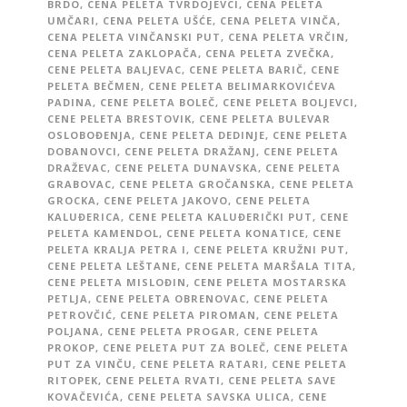
BRDO
,
CENA PELETA TVRDOJEVCI
,
CENA PELETA
UMČARI
,
CENA PELETA UŠĆE
,
CENA PELETA VINČA
,
CENA PELETA VINČANSKI PUT
,
CENA PELETA VRČIN
,
CENA PELETA ZAKLOPAČA
,
CENA PELETA ZVEČKA
,
CENE PELETA BALJEVAC
,
CENE PELETA BARIČ
,
CENE
PELETA BEČMEN
,
CENE PELETA BELIMARKOVIĆEVA
PADINA
,
CENE PELETA BOLEČ
,
CENE PELETA BOLJEVCI
,
CENE PELETA BRESTOVIK
,
CENE PELETA BULEVAR
OSLOBOĐENJA
,
CENE PELETA DEDINJE
,
CENE PELETA
DOBANOVCI
,
CENE PELETA DRAŽANJ
,
CENE PELETA
DRAŽEVAC
,
CENE PELETA DUNAVSKA
,
CENE PELETA
GRABOVAC
,
CENE PELETA GROČANSKA
,
CENE PELETA
GROCKA
,
CENE PELETA JAKOVO
,
CENE PELETA
KALUĐERICA
,
CENE PELETA KALUĐERIČKI PUT
,
CENE
PELETA KAMENDOL
,
CENE PELETA KONATICE
,
CENE
PELETA KRALJA PETRA I
,
CENE PELETA KRUŽNI PUT
,
CENE PELETA LEŠTANE
,
CENE PELETA MARŠALA TITA
,
CENE PELETA MISLOĐIN
,
CENE PELETA MOSTARSKA
PETLJA
,
CENE PELETA OBRENOVAC
,
CENE PELETA
PETROVČIĆ
,
CENE PELETA PIROMAN
,
CENE PELETA
POLJANA
,
CENE PELETA PROGAR
,
CENE PELETA
PROKOP
,
CENE PELETA PUT ZA BOLEČ
,
CENE PELETA
PUT ZA VINČU
,
CENE PELETA RATARI
,
CENE PELETA
RITOPEK
,
CENE PELETA RVATI
,
CENE PELETA SAVE
KOVAČEVIĆA
,
CENE PELETA SAVSKA ULICA
,
CENE