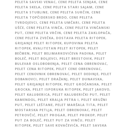
PELETA SAVSKI VENAC
,
CENE PELETA SENJAK
,
CENE
PELETA SKELA
,
CENE PELETA STARI SAJAM
,
CENE
PELETA STUBLINE
,
CENE PELETA SURČIN
,
CENE
PELETA TOPČIDERSKO BRDO
,
CENE PELETA
TVRDOJEVCI
,
CENE PELETA UMČARI
,
CENE PELETA
UŠĆE
,
CENE PELETA VINČA
,
CENE PELETA VINČANSKI
PUT
,
CENE PELETA VRČIN
,
CENE PELETA ZAKLOPAČA
,
CENE PELETA ZVEČKA
,
DOSTAVA PELETA RITOPEK
,
GREJANJE PELET RITOPEK
,
KUPOVINA PELETA
RITOPEK
,
KVALITETAN PELET RITOPEK
,
PELET
BEČMEN
,
PELET BELIMARKOVIĆEVA PADINA
,
PELET
BOLEČ
,
PELET BOLJEVCI
,
PELET BRESTOVIK
,
PELET
BULEVAR OSLOBOĐENJA
,
PELET CENA OBRENOVAC
,
PELET CENA RITOPEK
,
PELET CENE OBRENOVAC
,
PELET CENOVNIK OBRENOVAC
,
PELET DEDINJE
,
PELET
DOBANOVCI
,
PELET DRAŽANJ
,
PELET DUNAVSKA
,
PELET GREJANJE RITOPEK
,
PELET GROČANSKA
,
PELET
GROCKA
,
PELET ISPORUKA RITOPEK
,
PELET JAKOVO
,
PELET KALUĐERICA
,
PELET KALUĐERIČKI PUT
,
PELET
KAMENDOL
,
PELET KRALJA PETRA I
,
PELET KRUŽNI
PUT
,
PELET LEŠTANE
,
PELET MARŠALA TITA
,
PELET
MOSTARSKA PETLJA
,
PELET OBRENOVAC
,
PELET
PETROVČIĆ
,
PELET PROGAR
,
PELET PROKOP
,
PELET
PUT ZA BOLEČ
,
PELET PUT ZA VINČU
,
PELET
RITOPEK
,
PELET SAVE KOVAČEVIĆA
,
PELET SAVSKA