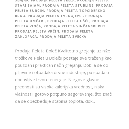
SENJAK
,
PRODAJA PELETA SKELA
,
PRODAJA PELETA
STARI SAJAM
,
PRODAJA PELETA STUBLINE
,
PRODAJA
PELETA SURČIN
,
PRODAJA PELETA TOPČIDERSKO
BRDO
,
PRODAJA PELETA TVRDOJEVCI
,
PRODAJA
PELETA UMČARI
,
PRODAJA PELETA UŠĆE
,
PRODAJA
PELETA VINČA
,
PRODAJA PELETA VINČANSKI PUT
,
PRODAJA PELETA VRČIN
,
PRODAJA PELETA
ZAKLOPAČA
,
PRODAJA PELETA ZVEČKA
Prodaja Peleta Boleč Kvalitetno grejanje uz niže
troškove Pelet u Boleču postaje sve traženiji kao
pouzdan i praktičan način grejanja. Dobija se od
piljevine i otpadaka drvne industrije, pa spada u
obnovljive izvore energije. Njegove glavne
prednosti su visoka kalorijska vrednost, niska
vlažnost i gotovo potpuno sagorevanje, što znači
da se obezbeđuje stabilna toplota, dok...