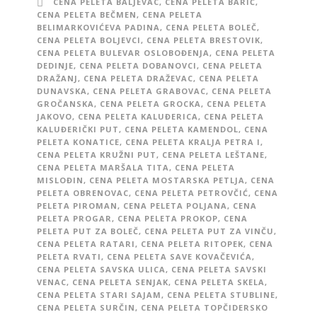
CENA PELETA BALJEVAC
,
CENA PELETA BARIČ
,
CENA PELETA BEČMEN
,
CENA PELETA
BELIMARKOVIĆEVA PADINA
,
CENA PELETA BOLEČ
,
CENA PELETA BOLJEVCI
,
CENA PELETA BRESTOVIK
,
CENA PELETA BULEVAR OSLOBOĐENJA
,
CENA PELETA
DEDINJE
,
CENA PELETA DOBANOVCI
,
CENA PELETA
DRAŽANJ
,
CENA PELETA DRAŽEVAC
,
CENA PELETA
DUNAVSKA
,
CENA PELETA GRABOVAC
,
CENA PELETA
GROČANSKA
,
CENA PELETA GROCKA
,
CENA PELETA
JAKOVO
,
CENA PELETA KALUĐERICA
,
CENA PELETA
KALUĐERIČKI PUT
,
CENA PELETA KAMENDOL
,
CENA
PELETA KONATICE
,
CENA PELETA KRALJA PETRA I
,
CENA PELETA KRUŽNI PUT
,
CENA PELETA LEŠTANE
,
CENA PELETA MARŠALA TITA
,
CENA PELETA
MISLOĐIN
,
CENA PELETA MOSTARSKA PETLJA
,
CENA
PELETA OBRENOVAC
,
CENA PELETA PETROVČIĆ
,
CENA
PELETA PIROMAN
,
CENA PELETA POLJANA
,
CENA
PELETA PROGAR
,
CENA PELETA PROKOP
,
CENA
PELETA PUT ZA BOLEČ
,
CENA PELETA PUT ZA VINČU
,
CENA PELETA RATARI
,
CENA PELETA RITOPEK
,
CENA
PELETA RVATI
,
CENA PELETA SAVE KOVAČEVIĆA
,
CENA PELETA SAVSKA ULICA
,
CENA PELETA SAVSKI
VENAC
,
CENA PELETA SENJAK
,
CENA PELETA SKELA
,
CENA PELETA STARI SAJAM
,
CENA PELETA STUBLINE
,
CENA PELETA SURČIN
,
CENA PELETA TOPČIDERSKO