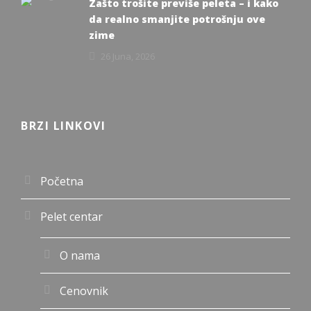
Zašto trošite previše peleta – i kako
da realno smanjite potrošnju ove
zime
26 Juna, 2026
BRZI LINKOVI
Početna
Pelet centar
O nama
Cenovnik