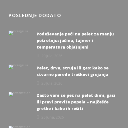
POSLEDNJE DODATO
Podešavanje peći na pelet za manju
potrošnju: jačina, tajmer i
temperatura objašnjeni
20 Jula, 2026
Pelet, drva, struja ili gas: kako se
stvarno porede troškovi grejanja
20 Jula, 2026
Zašto vam se peć na pelet dimi, gasi
ili pravi previše pepela – najčešće
greške i kako ih rešiti
26 Juna, 2026