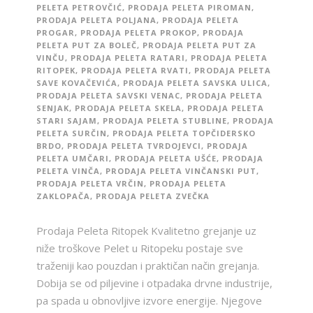
PELETA PETROVČIĆ
,
PRODAJA PELETA PIROMAN
,
PRODAJA PELETA POLJANA
,
PRODAJA PELETA
PROGAR
,
PRODAJA PELETA PROKOP
,
PRODAJA
PELETA PUT ZA BOLEČ
,
PRODAJA PELETA PUT ZA
VINČU
,
PRODAJA PELETA RATARI
,
PRODAJA PELETA
RITOPEK
,
PRODAJA PELETA RVATI
,
PRODAJA PELETA
SAVE KOVAČEVIĆA
,
PRODAJA PELETA SAVSKA ULICA
,
PRODAJA PELETA SAVSKI VENAC
,
PRODAJA PELETA
SENJAK
,
PRODAJA PELETA SKELA
,
PRODAJA PELETA
STARI SAJAM
,
PRODAJA PELETA STUBLINE
,
PRODAJA
PELETA SURČIN
,
PRODAJA PELETA TOPČIDERSKO
BRDO
,
PRODAJA PELETA TVRDOJEVCI
,
PRODAJA
PELETA UMČARI
,
PRODAJA PELETA UŠĆE
,
PRODAJA
PELETA VINČA
,
PRODAJA PELETA VINČANSKI PUT
,
PRODAJA PELETA VRČIN
,
PRODAJA PELETA
ZAKLOPAČA
,
PRODAJA PELETA ZVEČKA
Prodaja Peleta Ritopek Kvalitetno grejanje uz
niže troškove Pelet u Ritopeku postaje sve
traženiji kao pouzdan i praktičan način grejanja.
Dobija se od piljevine i otpadaka drvne industrije,
pa spada u obnovljive izvore energije. Njegove