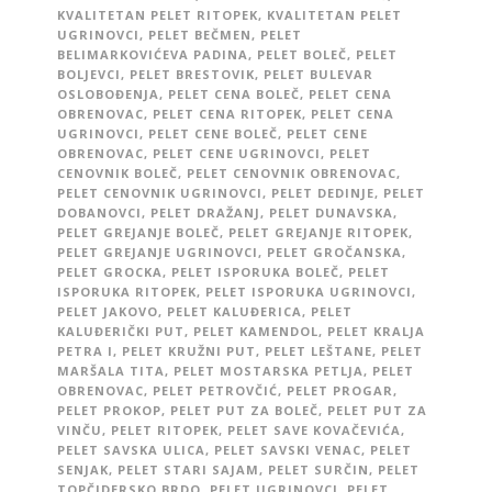
KVALITETAN PELET RITOPEK
,
KVALITETAN PELET
UGRINOVCI
,
PELET BEČMEN
,
PELET
BELIMARKOVIĆEVA PADINA
,
PELET BOLEČ
,
PELET
BOLJEVCI
,
PELET BRESTOVIK
,
PELET BULEVAR
OSLOBOĐENJA
,
PELET CENA BOLEČ
,
PELET CENA
OBRENOVAC
,
PELET CENA RITOPEK
,
PELET CENA
UGRINOVCI
,
PELET CENE BOLEČ
,
PELET CENE
OBRENOVAC
,
PELET CENE UGRINOVCI
,
PELET
CENOVNIK BOLEČ
,
PELET CENOVNIK OBRENOVAC
,
PELET CENOVNIK UGRINOVCI
,
PELET DEDINJE
,
PELET
DOBANOVCI
,
PELET DRAŽANJ
,
PELET DUNAVSKA
,
PELET GREJANJE BOLEČ
,
PELET GREJANJE RITOPEK
,
PELET GREJANJE UGRINOVCI
,
PELET GROČANSKA
,
PELET GROCKA
,
PELET ISPORUKA BOLEČ
,
PELET
ISPORUKA RITOPEK
,
PELET ISPORUKA UGRINOVCI
,
PELET JAKOVO
,
PELET KALUĐERICA
,
PELET
KALUĐERIČKI PUT
,
PELET KAMENDOL
,
PELET KRALJA
PETRA I
,
PELET KRUŽNI PUT
,
PELET LEŠTANE
,
PELET
MARŠALA TITA
,
PELET MOSTARSKA PETLJA
,
PELET
OBRENOVAC
,
PELET PETROVČIĆ
,
PELET PROGAR
,
PELET PROKOP
,
PELET PUT ZA BOLEČ
,
PELET PUT ZA
VINČU
,
PELET RITOPEK
,
PELET SAVE KOVAČEVIĆA
,
PELET SAVSKA ULICA
,
PELET SAVSKI VENAC
,
PELET
SENJAK
,
PELET STARI SAJAM
,
PELET SURČIN
,
PELET
TOPČIDERSKO BRDO
,
PELET UGRINOVCI
,
PELET