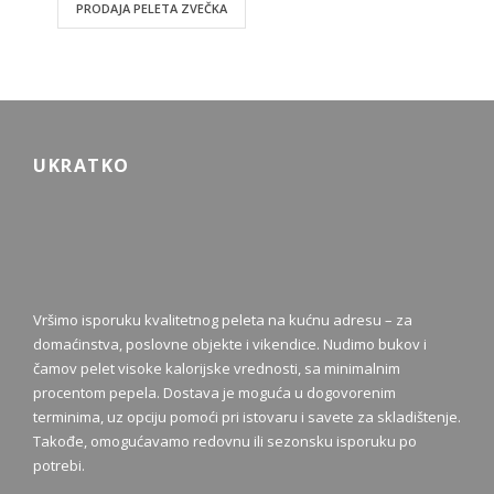
PRODAJA PELETA ZVEČKA
UKRATKO
Vršimo isporuku kvalitetnog peleta na kućnu adresu – za
domaćinstva, poslovne objekte i vikendice. Nudimo bukov i
čamov pelet visoke kalorijske vrednosti, sa minimalnim
procentom pepela. Dostava je moguća u dogovorenim
terminima, uz opciju pomoći pri istovaru i savete za skladištenje.
Takođe, omogućavamo redovnu ili sezonsku isporuku po
potrebi.