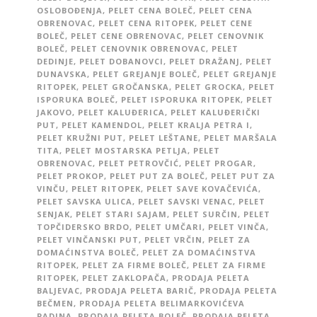
OSLOBOĐENJA
,
PELET CENA BOLEČ
,
PELET CENA
OBRENOVAC
,
PELET CENA RITOPEK
,
PELET CENE
BOLEČ
,
PELET CENE OBRENOVAC
,
PELET CENOVNIK
BOLEČ
,
PELET CENOVNIK OBRENOVAC
,
PELET
DEDINJE
,
PELET DOBANOVCI
,
PELET DRAŽANJ
,
PELET
DUNAVSKA
,
PELET GREJANJE BOLEČ
,
PELET GREJANJE
RITOPEK
,
PELET GROČANSKA
,
PELET GROCKA
,
PELET
ISPORUKA BOLEČ
,
PELET ISPORUKA RITOPEK
,
PELET
JAKOVO
,
PELET KALUĐERICA
,
PELET KALUĐERIČKI
PUT
,
PELET KAMENDOL
,
PELET KRALJA PETRA I
,
PELET KRUŽNI PUT
,
PELET LEŠTANE
,
PELET MARŠALA
TITA
,
PELET MOSTARSKA PETLJA
,
PELET
OBRENOVAC
,
PELET PETROVČIĆ
,
PELET PROGAR
,
PELET PROKOP
,
PELET PUT ZA BOLEČ
,
PELET PUT ZA
VINČU
,
PELET RITOPEK
,
PELET SAVE KOVAČEVIĆA
,
PELET SAVSKA ULICA
,
PELET SAVSKI VENAC
,
PELET
SENJAK
,
PELET STARI SAJAM
,
PELET SURČIN
,
PELET
TOPČIDERSKO BRDO
,
PELET UMČARI
,
PELET VINČA
,
PELET VINČANSKI PUT
,
PELET VRČIN
,
PELET ZA
DOMAĆINSTVA BOLEČ
,
PELET ZA DOMAĆINSTVA
RITOPEK
,
PELET ZA FIRME BOLEČ
,
PELET ZA FIRME
RITOPEK
,
PELET ZAKLOPAČA
,
PRODAJA PELETA
BALJEVAC
,
PRODAJA PELETA BARIČ
,
PRODAJA PELETA
BEČMEN
,
PRODAJA PELETA BELIMARKOVIĆEVA
PADINA
,
PRODAJA PELETA BOLEČ
,
PRODAJA PELETA