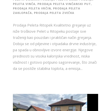
PELETA VINČA
,
PRODAJA PELETA VINČANSKI PUT
,
PRODAJA PELETA VRČIN
,
PRODAJA PELETA
ZAKLOPAČA
,
PRODAJA PELETA ZVEČKA
Prodaja Peleta Ritopek Kvalitetno grejanje uz
niže troškove Pelet u Ritopeku postaje sve
traženiji kao pouzdan i praktičan način grejanja.
Dobija se od piljevine i otpadaka drvne industrije,
pa spada u obnovljive izvore energije. Njegove
prednosti su visoka kalorijska vrednost, niska
vlažnost i gotovo potpuno sagorevanje, što znači
da se postiže stabilna toplota, a emisija...