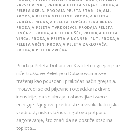
SAVSKI VENAC
,
PRODAJA PELETA SENJAK
,
PRODAJA
PELETA SKELA
,
PRODAJA PELETA STARI SAJAM
,
PRODAJA PELETA STUBLINE
,
PRODAJA PELETA
SURČIN
,
PRODAJA PELETA TOPČIDERSKO BRDO
,
PRODAJA PELETA TVRDOJEVCI
,
PRODAJA PELETA
UMČARI
,
PRODAJA PELETA UŠĆE
,
PRODAJA PELETA
VINČA
,
PRODAJA PELETA VINČANSKI PUT
,
PRODAJA
PELETA VRČIN
,
PRODAJA PELETA ZAKLOPAČA
,
PRODAJA PELETA ZVEČKA
Prodaja Peleta Dobanovci Kvalitetno grejanje uz
niže troškove Pelet je u Dobanovcima sve
traženiji kao pouzdan i praktičan način grejanja.
Proizvodi se od piljevine i otpadaka iz drvne
industrije, pa se ubraja u obnovljive izvore
energije. Njegove prednosti su visoka kalorijska
vrednost, niska vlažnost i gotovo potpuno
sagorevanje, što znači da se postiže stabilna
toplota,...