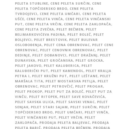
PELETA STUBLINE
,
CENE PELETA SURČIN
,
CENE
PELETA TOPČIDERSKO BRDO
,
CENE PELETA
TVRDOJEVCI
,
CENE PELETA UMČARI
,
CENE PELETA
UŠĆE
,
CENE PELETA VINČA
,
CENE PELETA VINČANSKI
PUT
,
CENE PELETA VRČIN
,
CENE PELETA ZAKLOPAČA
,
CENE PELETA ZVEČKA
,
PELET BEČMEN
,
PELET
BELIMARKOVIĆEVA PADINA
,
PELET BOLEČ
,
PELET
BOLJEVCI
,
PELET BRESTOVIK
,
PELET BULEVAR
OSLOBOĐENJA
,
PELET CENA OBRENOVAC
,
PELET CENE
OBRENOVAC
,
PELET CENOVNIK OBRENOVAC
,
PELET
DEDINJE
,
PELET DOBANOVCI
,
PELET DRAŽANJ
,
PELET
DUNAVSKA
,
PELET GROČANSKA
,
PELET GROCKA
,
PELET JAKOVO
,
PELET KALUĐERICA
,
PELET
KALUĐERIČKI PUT
,
PELET KAMENDOL
,
PELET KRALJA
PETRA I
,
PELET KRUŽNI PUT
,
PELET LEŠTANE
,
PELET
MARŠALA TITA
,
PELET MOSTARSKA PETLJA
,
PELET
OBRENOVAC
,
PELET PETROVČIĆ
,
PELET PROGAR
,
PELET PROKOP
,
PELET PUT ZA BOLEČ
,
PELET PUT ZA
VINČU
,
PELET RITOPEK
,
PELET SAVE KOVAČEVIĆA
,
PELET SAVSKA ULICA
,
PELET SAVSKI VENAC
,
PELET
SENJAK
,
PELET STARI SAJAM
,
PELET SURČIN
,
PELET
TOPČIDERSKO BRDO
,
PELET UMČARI
,
PELET VINČA
,
PELET VINČANSKI PUT
,
PELET VRČIN
,
PELET
ZAKLOPAČA
,
PRODAJA PELETA BALJEVAC
,
PRODAJA
PELETA BARIČ
,
PRODAJA PELETA BEČMEN
,
PRODAJA