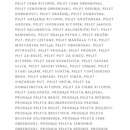
PELET CENA RITOPEK
,
PELET CENE OBRENOVAC
,
PELET CENOVNIK OBRENOVAC
,
PELET DEDINJE
,
PELET
DOBANOVCI
,
PELET DRAŽANJ
,
PELET DUNAVSKA
,
PELET GREJANJE RITOPEK
,
PELET GROČANSKA
,
PELET
GROCKA
,
PELET ISPORUKA RITOPEK
,
PELET JAKOVO
,
PELET KALUĐERICA
,
PELET KALUĐERIČKI PUT
,
PELET
KAMENDOL
,
PELET KRALJA PETRA I
,
PELET KRUŽNI
PUT
,
PELET LEŠTANE
,
PELET MARŠALA TITA
,
PELET
MOSTARSKA PETLJA
,
PELET OBRENOVAC
,
PELET
PETROVČIĆ
,
PELET PROGAR
,
PELET PROKOP
,
PELET
PUT ZA BOLEČ
,
PELET PUT ZA VINČU
,
PELET
RITOPEK
,
PELET SAVE KOVAČEVIĆA
,
PELET SAVSKA
ULICA
,
PELET SAVSKI VENAC
,
PELET SENJAK
,
PELET
STARI SAJAM
,
PELET SURČIN
,
PELET TOPČIDERSKO
BRDO
,
PELET UMČARI
,
PELET VINČA
,
PELET
VINČANSKI PUT
,
PELET VRČIN
,
PELET ZA
DOMAĆINSTVA RITOPEK
,
PELET ZA FIRME RITOPEK
,
PELET ZAKLOPAČA
,
PRODAJA PELETA BALJEVAC
,
PRODAJA PELETA BARIČ
,
PRODAJA PELETA BEČMEN
,
PRODAJA PELETA BELIMARKOVIĆEVA PADINA
,
PRODAJA PELETA BOLEČ
,
PRODAJA PELETA BOLJEVCI
,
PRODAJA PELETA BRESTOVIK
,
PRODAJA PELETA
BULEVAR OSLOBOĐENJA
,
PRODAJA PELETA CENE
OBRENOVAC
,
PRODAJA PELETA CENOVNIK
OBRENOVAC
,
PRODAJA PELETA DEDINJE
,
PRODAJA