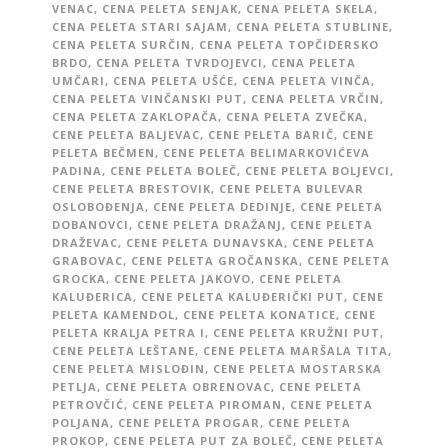
VENAC
,
CENA PELETA SENJAK
,
CENA PELETA SKELA
,
CENA PELETA STARI SAJAM
,
CENA PELETA STUBLINE
,
CENA PELETA SURČIN
,
CENA PELETA TOPČIDERSKO
BRDO
,
CENA PELETA TVRDOJEVCI
,
CENA PELETA
UMČARI
,
CENA PELETA UŠĆE
,
CENA PELETA VINČA
,
CENA PELETA VINČANSKI PUT
,
CENA PELETA VRČIN
,
CENA PELETA ZAKLOPAČA
,
CENA PELETA ZVEČKA
,
CENE PELETA BALJEVAC
,
CENE PELETA BARIČ
,
CENE
PELETA BEČMEN
,
CENE PELETA BELIMARKOVIĆEVA
PADINA
,
CENE PELETA BOLEČ
,
CENE PELETA BOLJEVCI
,
CENE PELETA BRESTOVIK
,
CENE PELETA BULEVAR
OSLOBOĐENJA
,
CENE PELETA DEDINJE
,
CENE PELETA
DOBANOVCI
,
CENE PELETA DRAŽANJ
,
CENE PELETA
DRAŽEVAC
,
CENE PELETA DUNAVSKA
,
CENE PELETA
GRABOVAC
,
CENE PELETA GROČANSKA
,
CENE PELETA
GROCKA
,
CENE PELETA JAKOVO
,
CENE PELETA
KALUĐERICA
,
CENE PELETA KALUĐERIČKI PUT
,
CENE
PELETA KAMENDOL
,
CENE PELETA KONATICE
,
CENE
PELETA KRALJA PETRA I
,
CENE PELETA KRUŽNI PUT
,
CENE PELETA LEŠTANE
,
CENE PELETA MARŠALA TITA
,
CENE PELETA MISLOĐIN
,
CENE PELETA MOSTARSKA
PETLJA
,
CENE PELETA OBRENOVAC
,
CENE PELETA
PETROVČIĆ
,
CENE PELETA PIROMAN
,
CENE PELETA
POLJANA
,
CENE PELETA PROGAR
,
CENE PELETA
PROKOP
,
CENE PELETA PUT ZA BOLEČ
,
CENE PELETA