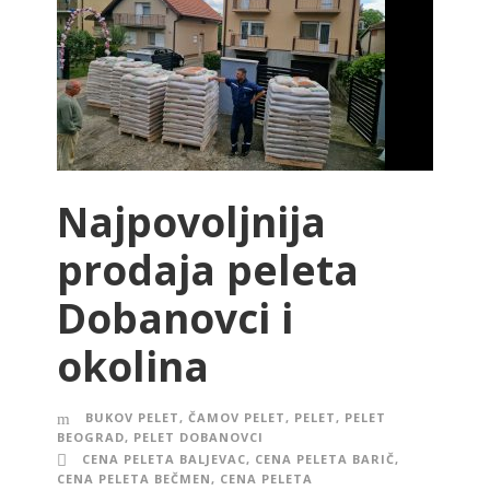
Najpovoljnija
prodaja peleta
Dobanovci i
okolina
BUKOV PELET
,
ČAMOV PELET
,
PELET
,
PELET
BEOGRAD
,
PELET DOBANOVCI
CENA PELETA BALJEVAC
,
CENA PELETA BARIČ
,
CENA PELETA BEČMEN
,
CENA PELETA