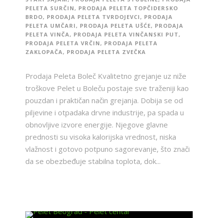
PELETA SURČIN
,
PRODAJA PELETA TOPČIDERSKO
BRDO
,
PRODAJA PELETA TVRDOJEVCI
,
PRODAJA
PELETA UMČARI
,
PRODAJA PELETA UŠĆE
,
PRODAJA
PELETA VINČA
,
PRODAJA PELETA VINČANSKI PUT
,
PRODAJA PELETA VRČIN
,
PRODAJA PELETA
ZAKLOPAČA
,
PRODAJA PELETA ZVEČKA
Prodaja Peleta Boleč Kvalitetno grejanje uz niže
troškove Pelet u Boleču postaje sve traženiji kao
pouzdan i praktičan način grejanja. Dobija se od
piljevine i otpadaka drvne industrije, pa spada u
obnovljive izvore energije. Njegove glavne
prednosti su visoka kalorijska vrednost, niska
vlažnost i gotovo potpuno sagorevanje, što znači
da se obezbeđuje stabilna toplota, dok...