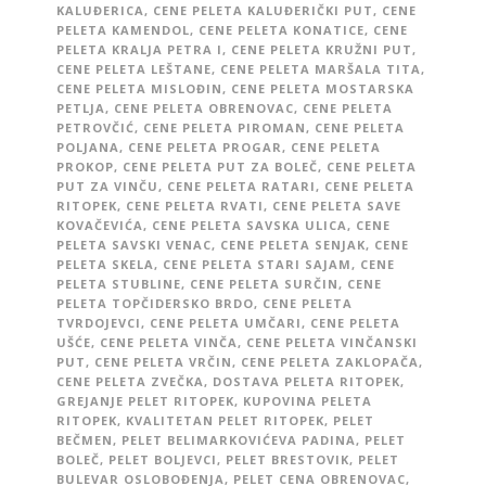
KALUĐERICA
,
CENE PELETA KALUĐERIČKI PUT
,
CENE
PELETA KAMENDOL
,
CENE PELETA KONATICE
,
CENE
PELETA KRALJA PETRA I
,
CENE PELETA KRUŽNI PUT
,
CENE PELETA LEŠTANE
,
CENE PELETA MARŠALA TITA
,
CENE PELETA MISLOĐIN
,
CENE PELETA MOSTARSKA
PETLJA
,
CENE PELETA OBRENOVAC
,
CENE PELETA
PETROVČIĆ
,
CENE PELETA PIROMAN
,
CENE PELETA
POLJANA
,
CENE PELETA PROGAR
,
CENE PELETA
PROKOP
,
CENE PELETA PUT ZA BOLEČ
,
CENE PELETA
PUT ZA VINČU
,
CENE PELETA RATARI
,
CENE PELETA
RITOPEK
,
CENE PELETA RVATI
,
CENE PELETA SAVE
KOVAČEVIĆA
,
CENE PELETA SAVSKA ULICA
,
CENE
PELETA SAVSKI VENAC
,
CENE PELETA SENJAK
,
CENE
PELETA SKELA
,
CENE PELETA STARI SAJAM
,
CENE
PELETA STUBLINE
,
CENE PELETA SURČIN
,
CENE
PELETA TOPČIDERSKO BRDO
,
CENE PELETA
TVRDOJEVCI
,
CENE PELETA UMČARI
,
CENE PELETA
UŠĆE
,
CENE PELETA VINČA
,
CENE PELETA VINČANSKI
PUT
,
CENE PELETA VRČIN
,
CENE PELETA ZAKLOPAČA
,
CENE PELETA ZVEČKA
,
DOSTAVA PELETA RITOPEK
,
GREJANJE PELET RITOPEK
,
KUPOVINA PELETA
RITOPEK
,
KVALITETAN PELET RITOPEK
,
PELET
BEČMEN
,
PELET BELIMARKOVIĆEVA PADINA
,
PELET
BOLEČ
,
PELET BOLJEVCI
,
PELET BRESTOVIK
,
PELET
BULEVAR OSLOBOĐENJA
,
PELET CENA OBRENOVAC
,