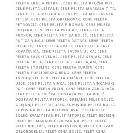
PELETA KRALJA PETRA I
,
CENE PELETA KRUŽNI PUT
,
CENE PELETA LEŠTANE
,
CENE PELETA MARŠALA TITA
,
CENE PELETA MISLOĐIN
,
CENE PELETA MOSTARSKA
PETLJA
,
CENE PELETA OBRENOVAC
,
CENE PELETA
PETROVČIĆ
,
CENE PELETA PIROMAN
,
CENE PELETA
POLJANA
,
CENE PELETA PROGAR
,
CENE PELETA
PROKOP
,
CENE PELETA PUT ZA BOLEČ
,
CENE PELETA
PUT ZA VINČU
,
CENE PELETA RATARI
,
CENE PELETA
RITOPEK
,
CENE PELETA RVATI
,
CENE PELETA SAVE
KOVAČEVIĆA
,
CENE PELETA SAVSKA ULICA
,
CENE
PELETA SAVSKI VENAC
,
CENE PELETA SENJAK
,
CENE
PELETA SKELA
,
CENE PELETA STARI SAJAM
,
CENE
PELETA STUBLINE
,
CENE PELETA SURČIN
,
CENE
PELETA TOPČIDERSKO BRDO
,
CENE PELETA
TVRDOJEVCI
,
CENE PELETA UMČARI
,
CENE PELETA
UŠĆE
,
CENE PELETA VINČA
,
CENE PELETA VINČANSKI
PUT
,
CENE PELETA VRČIN
,
CENE PELETA ZAKLOPAČA
,
CENE PELETA ZVEČKA
,
DOSTAVA PELETA BOLEČ
,
DOSTAVA PELETA RITOPEK
,
GREJANJE PELET BOLEČ
,
GREJANJE PELET RITOPEK
,
KUPOVINA PELETA BOLEČ
,
KUPOVINA PELETA RITOPEK
,
KVALITETAN PELET
BOLEČ
,
KVALITETAN PELET RITOPEK
,
PELET BEČMEN
,
PELET BELIMARKOVIĆEVA PADINA
,
PELET BOLEČ
,
PELET BOLJEVCI
,
PELET BRESTOVIK
,
PELET BULEVAR
OSLOBOĐENJA
,
PELET CENA BOLEČ
,
PELET CENA