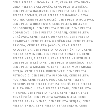
CENA PELETA VINČANSKI PUT
,
CENA PELETA VRČIN
,
CENA PELETA ZAKLOPAČA
,
CENA PELETA ZVEČKA
,
CENE PELETA BALJEVAC
,
CENE PELETA BARIČ
,
CENE
PELETA BEČMEN
,
CENE PELETA BELIMARKOVIĆEVA
PADINA
,
CENE PELETA BOLEČ
,
CENE PELETA BOLJEVCI
,
CENE PELETA BRESTOVIK
,
CENE PELETA BULEVAR
OSLOBOĐENJA
,
CENE PELETA DEDINJE
,
CENE PELETA
DOBANOVCI
,
CENE PELETA DRAŽANJ
,
CENE PELETA
DRAŽEVAC
,
CENE PELETA DUNAVSKA
,
CENE PELETA
GRABOVAC
,
CENE PELETA GROČANSKA
,
CENE PELETA
GROCKA
,
CENE PELETA JAKOVO
,
CENE PELETA
KALUĐERICA
,
CENE PELETA KALUĐERIČKI PUT
,
CENE
PELETA KAMENDOL
,
CENE PELETA KONATICE
,
CENE
PELETA KRALJA PETRA I
,
CENE PELETA KRUŽNI PUT
,
CENE PELETA LEŠTANE
,
CENE PELETA MARŠALA TITA
,
CENE PELETA MISLOĐIN
,
CENE PELETA MOSTARSKA
PETLJA
,
CENE PELETA OBRENOVAC
,
CENE PELETA
PETROVČIĆ
,
CENE PELETA PIROMAN
,
CENE PELETA
POLJANA
,
CENE PELETA PROGAR
,
CENE PELETA
PROKOP
,
CENE PELETA PUT ZA BOLEČ
,
CENE PELETA
PUT ZA VINČU
,
CENE PELETA RATARI
,
CENE PELETA
RITOPEK
,
CENE PELETA RVATI
,
CENE PELETA SAVE
KOVAČEVIĆA
,
CENE PELETA SAVSKA ULICA
,
CENE
PELETA SAVSKI VENAC
,
CENE PELETA SENJAK
,
CENE
PELETA SKELA
,
CENE PELETA STARI SAJAM
,
CENE