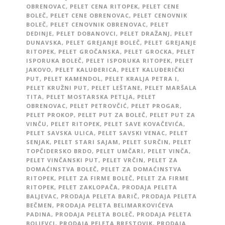
OBRENOVAC
,
PELET CENA RITOPEK
,
PELET CENE
BOLEČ
,
PELET CENE OBRENOVAC
,
PELET CENOVNIK
BOLEČ
,
PELET CENOVNIK OBRENOVAC
,
PELET
DEDINJE
,
PELET DOBANOVCI
,
PELET DRAŽANJ
,
PELET
DUNAVSKA
,
PELET GREJANJE BOLEČ
,
PELET GREJANJE
RITOPEK
,
PELET GROČANSKA
,
PELET GROCKA
,
PELET
ISPORUKA BOLEČ
,
PELET ISPORUKA RITOPEK
,
PELET
JAKOVO
,
PELET KALUĐERICA
,
PELET KALUĐERIČKI
PUT
,
PELET KAMENDOL
,
PELET KRALJA PETRA I
,
PELET KRUŽNI PUT
,
PELET LEŠTANE
,
PELET MARŠALA
TITA
,
PELET MOSTARSKA PETLJA
,
PELET
OBRENOVAC
,
PELET PETROVČIĆ
,
PELET PROGAR
,
PELET PROKOP
,
PELET PUT ZA BOLEČ
,
PELET PUT ZA
VINČU
,
PELET RITOPEK
,
PELET SAVE KOVAČEVIĆA
,
PELET SAVSKA ULICA
,
PELET SAVSKI VENAC
,
PELET
SENJAK
,
PELET STARI SAJAM
,
PELET SURČIN
,
PELET
TOPČIDERSKO BRDO
,
PELET UMČARI
,
PELET VINČA
,
PELET VINČANSKI PUT
,
PELET VRČIN
,
PELET ZA
DOMAĆINSTVA BOLEČ
,
PELET ZA DOMAĆINSTVA
RITOPEK
,
PELET ZA FIRME BOLEČ
,
PELET ZA FIRME
RITOPEK
,
PELET ZAKLOPAČA
,
PRODAJA PELETA
BALJEVAC
,
PRODAJA PELETA BARIČ
,
PRODAJA PELETA
BEČMEN
,
PRODAJA PELETA BELIMARKOVIĆEVA
PADINA
,
PRODAJA PELETA BOLEČ
,
PRODAJA PELETA
BOLJEVCI
,
PRODAJA PELETA BRESTOVIK
,
PRODAJA