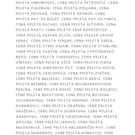
PELETA OBRENOVAC
,
CENA PELETA PETROVČIĆ
,
CENA
PELETA PIROMAN
,
CENA PELETA POLJANA
,
CENA
PELETA PROGAR
,
CENA PELETA PROKOP
,
CENA
PELETA PUT ZA BOLEČ
,
CENA PELETA PUT ZA VINČU
,
CENA PELETA RATARI
,
CENA PELETA RITOPEK
,
CENA
PELETA RVATI
,
CENA PELETA SAVE KOVAČEVIĆA
,
CENA PELETA SAVSKA ULICA
,
CENA PELETA SAVSKI
VENAC
,
CENA PELETA SENJAK
,
CENA PELETA SKELA
,
CENA PELETA STARI SAJAM
,
CENA PELETA STUBLINE
,
CENA PELETA SURČIN
,
CENA PELETA TOPČIDERSKO
BRDO
,
CENA PELETA TVRDOJEVCI
,
CENA PELETA
UMČARI
,
CENA PELETA UŠĆE
,
CENA PELETA VINČA
,
CENA PELETA VINČANSKI PUT
,
CENA PELETA VRČIN
,
CENA PELETA ZAKLOPAČA
,
CENA PELETA ZVEČKA
,
CENE PELETA BALJEVAC
,
CENE PELETA BARIČ
,
CENE
PELETA BEČMEN
,
CENE PELETA BELIMARKOVIĆEVA
PADINA
,
CENE PELETA BOLEČ
,
CENE PELETA BOLJEVCI
,
CENE PELETA BRESTOVIK
,
CENE PELETA BULEVAR
OSLOBOĐENJA
,
CENE PELETA DEDINJE
,
CENE PELETA
DOBANOVCI
,
CENE PELETA DRAŽANJ
,
CENE PELETA
DRAŽEVAC
,
CENE PELETA DUNAVSKA
,
CENE PELETA
GRABOVAC
,
CENE PELETA GROČANSKA
,
CENE PELETA
GROCKA
,
CENE PELETA JAKOVO
,
CENE PELETA
KALUĐERICA
,
CENE PELETA KALUĐERIČKI PUT
,
CENE
PELETA KAMENDOL
,
CENE PELETA KONATICE
,
CENE