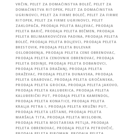
VRČIN
,
PELET ZA DOMAĆINSTVA BOLEČ
,
PELET ZA
DOMAĆINSTVA RITOPEK
,
PELET ZA DOMAĆINSTVA
UGRINOVCI
,
PELET ZA FIRME BOLEČ
,
PELET ZA FIRME
RITOPEK
,
PELET ZA FIRME UGRINOVCI
,
PELET
ZAKLOPAČA
,
PRODAJA PELETA BALJEVAC
,
PRODAJA
PELETA BARIČ
,
PRODAJA PELETA BEČMEN
,
PRODAJA
PELETA BELIMARKOVIĆEVA PADINA
,
PRODAJA PELETA
BOLEČ
,
PRODAJA PELETA BOLJEVCI
,
PRODAJA PELETA
BRESTOVIK
,
PRODAJA PELETA BULEVAR
OSLOBOĐENJA
,
PRODAJA PELETA CENE OBRENOVAC
,
PRODAJA PELETA CENOVNIK OBRENOVAC
,
PRODAJA
PELETA DEDINJE
,
PRODAJA PELETA DOBANOVCI
,
PRODAJA PELETA DRAŽANJ
,
PRODAJA PELETA
DRAŽEVAC
,
PRODAJA PELETA DUNAVSKA
,
PRODAJA
PELETA GRABOVAC
,
PRODAJA PELETA GROČANSKA
,
PRODAJA PELETA GROCKA
,
PRODAJA PELETA JAKOVO
,
PRODAJA PELETA KALUĐERICA
,
PRODAJA PELETA
KALUĐERIČKI PUT
,
PRODAJA PELETA KAMENDOL
,
PRODAJA PELETA KONATICE
,
PRODAJA PELETA
KRALJA PETRA I
,
PRODAJA PELETA KRUŽNI PUT
,
PRODAJA PELETA LEŠTANE
,
PRODAJA PELETA
MARŠALA TITA
,
PRODAJA PELETA MISLOĐIN
,
PRODAJA PELETA MOSTARSKA PETLJA
,
PRODAJA
PELETA OBRENOVAC
,
PRODAJA PELETA PETROVČIĆ
,
PRODAJA PELETA PIROMAN
,
PRODAJA PELETA