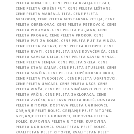
PELETA KONATICE
,
CENE PELETA KRALJA PETRA I
,
CENE PELETA KRUŽNI PUT
,
CENE PELETA LEŠTANE
,
CENE PELETA MARŠALA TITA
,
CENE PELETA
MISLOĐIN
,
CENE PELETA MOSTARSKA PETLJA
,
CENE
PELETA OBRENOVAC
,
CENE PELETA PETROVČIĆ
,
CENE
PELETA PIROMAN
,
CENE PELETA POLJANA
,
CENE
PELETA PROGAR
,
CENE PELETA PROKOP
,
CENE
PELETA PUT ZA BOLEČ
,
CENE PELETA PUT ZA VINČU
,
CENE PELETA RATARI
,
CENE PELETA RITOPEK
,
CENE
PELETA RVATI
,
CENE PELETA SAVE KOVAČEVIĆA
,
CENE
PELETA SAVSKA ULICA
,
CENE PELETA SAVSKI VENAC
,
CENE PELETA SENJAK
,
CENE PELETA SKELA
,
CENE
PELETA STARI SAJAM
,
CENE PELETA STUBLINE
,
CENE
PELETA SURČIN
,
CENE PELETA TOPČIDERSKO BRDO
,
CENE PELETA TVRDOJEVCI
,
CENE PELETA UGRINOVCI
,
CENE PELETA UMČARI
,
CENE PELETA UŠĆE
,
CENE
PELETA VINČA
,
CENE PELETA VINČANSKI PUT
,
CENE
PELETA VRČIN
,
CENE PELETA ZAKLOPAČA
,
CENE
PELETA ZVEČKA
,
DOSTAVA PELETA BOLEČ
,
DOSTAVA
PELETA RITOPEK
,
DOSTAVA PELETA UGRINOVCI
,
GREJANJE PELET BOLEČ
,
GREJANJE PELET RITOPEK
,
GREJANJE PELET UGRINOVCI
,
KUPOVINA PELETA
BOLEČ
,
KUPOVINA PELETA RITOPEK
,
KUPOVINA
PELETA UGRINOVCI
,
KVALITETAN PELET BOLEČ
,
KVALITETAN PELET RITOPEK
,
KVALITETAN PELET