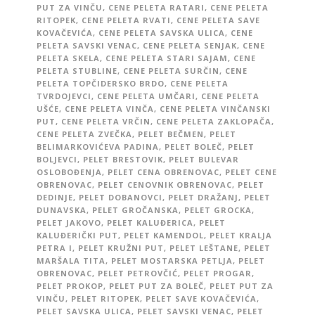
PUT ZA VINČU
,
CENE PELETA RATARI
,
CENE PELETA
RITOPEK
,
CENE PELETA RVATI
,
CENE PELETA SAVE
KOVAČEVIĆA
,
CENE PELETA SAVSKA ULICA
,
CENE
PELETA SAVSKI VENAC
,
CENE PELETA SENJAK
,
CENE
PELETA SKELA
,
CENE PELETA STARI SAJAM
,
CENE
PELETA STUBLINE
,
CENE PELETA SURČIN
,
CENE
PELETA TOPČIDERSKO BRDO
,
CENE PELETA
TVRDOJEVCI
,
CENE PELETA UMČARI
,
CENE PELETA
UŠĆE
,
CENE PELETA VINČA
,
CENE PELETA VINČANSKI
PUT
,
CENE PELETA VRČIN
,
CENE PELETA ZAKLOPAČA
,
CENE PELETA ZVEČKA
,
PELET BEČMEN
,
PELET
BELIMARKOVIĆEVA PADINA
,
PELET BOLEČ
,
PELET
BOLJEVCI
,
PELET BRESTOVIK
,
PELET BULEVAR
OSLOBOĐENJA
,
PELET CENA OBRENOVAC
,
PELET CENE
OBRENOVAC
,
PELET CENOVNIK OBRENOVAC
,
PELET
DEDINJE
,
PELET DOBANOVCI
,
PELET DRAŽANJ
,
PELET
DUNAVSKA
,
PELET GROČANSKA
,
PELET GROCKA
,
PELET JAKOVO
,
PELET KALUĐERICA
,
PELET
KALUĐERIČKI PUT
,
PELET KAMENDOL
,
PELET KRALJA
PETRA I
,
PELET KRUŽNI PUT
,
PELET LEŠTANE
,
PELET
MARŠALA TITA
,
PELET MOSTARSKA PETLJA
,
PELET
OBRENOVAC
,
PELET PETROVČIĆ
,
PELET PROGAR
,
PELET PROKOP
,
PELET PUT ZA BOLEČ
,
PELET PUT ZA
VINČU
,
PELET RITOPEK
,
PELET SAVE KOVAČEVIĆA
,
PELET SAVSKA ULICA
,
PELET SAVSKI VENAC
,
PELET