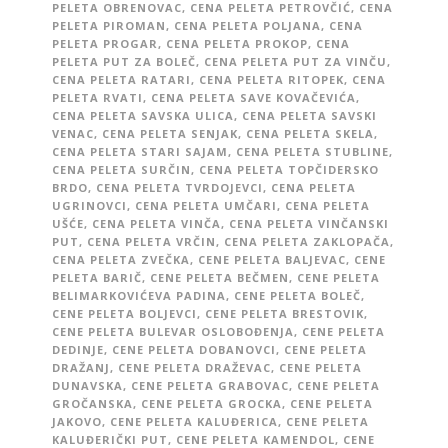
PELETA OBRENOVAC
,
CENA PELETA PETROVČIĆ
,
CENA
PELETA PIROMAN
,
CENA PELETA POLJANA
,
CENA
PELETA PROGAR
,
CENA PELETA PROKOP
,
CENA
PELETA PUT ZA BOLEČ
,
CENA PELETA PUT ZA VINČU
,
CENA PELETA RATARI
,
CENA PELETA RITOPEK
,
CENA
PELETA RVATI
,
CENA PELETA SAVE KOVAČEVIĆA
,
CENA PELETA SAVSKA ULICA
,
CENA PELETA SAVSKI
VENAC
,
CENA PELETA SENJAK
,
CENA PELETA SKELA
,
CENA PELETA STARI SAJAM
,
CENA PELETA STUBLINE
,
CENA PELETA SURČIN
,
CENA PELETA TOPČIDERSKO
BRDO
,
CENA PELETA TVRDOJEVCI
,
CENA PELETA
UGRINOVCI
,
CENA PELETA UMČARI
,
CENA PELETA
UŠĆE
,
CENA PELETA VINČA
,
CENA PELETA VINČANSKI
PUT
,
CENA PELETA VRČIN
,
CENA PELETA ZAKLOPAČA
,
CENA PELETA ZVEČKA
,
CENE PELETA BALJEVAC
,
CENE
PELETA BARIČ
,
CENE PELETA BEČMEN
,
CENE PELETA
BELIMARKOVIĆEVA PADINA
,
CENE PELETA BOLEČ
,
CENE PELETA BOLJEVCI
,
CENE PELETA BRESTOVIK
,
CENE PELETA BULEVAR OSLOBOĐENJA
,
CENE PELETA
DEDINJE
,
CENE PELETA DOBANOVCI
,
CENE PELETA
DRAŽANJ
,
CENE PELETA DRAŽEVAC
,
CENE PELETA
DUNAVSKA
,
CENE PELETA GRABOVAC
,
CENE PELETA
GROČANSKA
,
CENE PELETA GROCKA
,
CENE PELETA
JAKOVO
,
CENE PELETA KALUĐERICA
,
CENE PELETA
KALUĐERIČKI PUT
,
CENE PELETA KAMENDOL
,
CENE