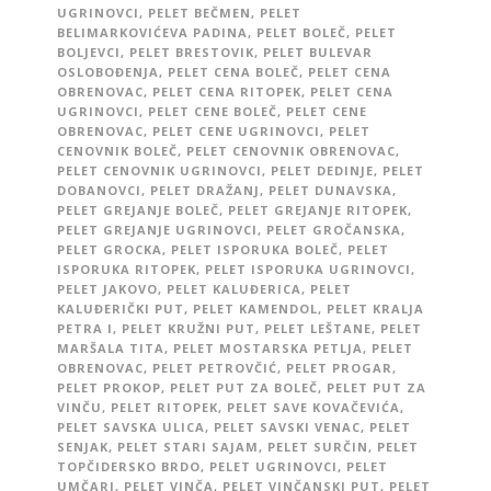
UGRINOVCI
,
PELET BEČMEN
,
PELET
BELIMARKOVIĆEVA PADINA
,
PELET BOLEČ
,
PELET
BOLJEVCI
,
PELET BRESTOVIK
,
PELET BULEVAR
OSLOBOĐENJA
,
PELET CENA BOLEČ
,
PELET CENA
OBRENOVAC
,
PELET CENA RITOPEK
,
PELET CENA
UGRINOVCI
,
PELET CENE BOLEČ
,
PELET CENE
OBRENOVAC
,
PELET CENE UGRINOVCI
,
PELET
CENOVNIK BOLEČ
,
PELET CENOVNIK OBRENOVAC
,
PELET CENOVNIK UGRINOVCI
,
PELET DEDINJE
,
PELET
DOBANOVCI
,
PELET DRAŽANJ
,
PELET DUNAVSKA
,
PELET GREJANJE BOLEČ
,
PELET GREJANJE RITOPEK
,
PELET GREJANJE UGRINOVCI
,
PELET GROČANSKA
,
PELET GROCKA
,
PELET ISPORUKA BOLEČ
,
PELET
ISPORUKA RITOPEK
,
PELET ISPORUKA UGRINOVCI
,
PELET JAKOVO
,
PELET KALUĐERICA
,
PELET
KALUĐERIČKI PUT
,
PELET KAMENDOL
,
PELET KRALJA
PETRA I
,
PELET KRUŽNI PUT
,
PELET LEŠTANE
,
PELET
MARŠALA TITA
,
PELET MOSTARSKA PETLJA
,
PELET
OBRENOVAC
,
PELET PETROVČIĆ
,
PELET PROGAR
,
PELET PROKOP
,
PELET PUT ZA BOLEČ
,
PELET PUT ZA
VINČU
,
PELET RITOPEK
,
PELET SAVE KOVAČEVIĆA
,
PELET SAVSKA ULICA
,
PELET SAVSKI VENAC
,
PELET
SENJAK
,
PELET STARI SAJAM
,
PELET SURČIN
,
PELET
TOPČIDERSKO BRDO
,
PELET UGRINOVCI
,
PELET
UMČARI
,
PELET VINČA
,
PELET VINČANSKI PUT
,
PELET