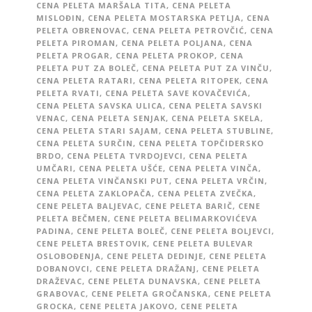
CENA PELETA MARŠALA TITA
,
CENA PELETA
MISLOĐIN
,
CENA PELETA MOSTARSKA PETLJA
,
CENA
PELETA OBRENOVAC
,
CENA PELETA PETROVČIĆ
,
CENA
PELETA PIROMAN
,
CENA PELETA POLJANA
,
CENA
PELETA PROGAR
,
CENA PELETA PROKOP
,
CENA
PELETA PUT ZA BOLEČ
,
CENA PELETA PUT ZA VINČU
,
CENA PELETA RATARI
,
CENA PELETA RITOPEK
,
CENA
PELETA RVATI
,
CENA PELETA SAVE KOVAČEVIĆA
,
CENA PELETA SAVSKA ULICA
,
CENA PELETA SAVSKI
VENAC
,
CENA PELETA SENJAK
,
CENA PELETA SKELA
,
CENA PELETA STARI SAJAM
,
CENA PELETA STUBLINE
,
CENA PELETA SURČIN
,
CENA PELETA TOPČIDERSKO
BRDO
,
CENA PELETA TVRDOJEVCI
,
CENA PELETA
UMČARI
,
CENA PELETA UŠĆE
,
CENA PELETA VINČA
,
CENA PELETA VINČANSKI PUT
,
CENA PELETA VRČIN
,
CENA PELETA ZAKLOPAČA
,
CENA PELETA ZVEČKA
,
CENE PELETA BALJEVAC
,
CENE PELETA BARIČ
,
CENE
PELETA BEČMEN
,
CENE PELETA BELIMARKOVIĆEVA
PADINA
,
CENE PELETA BOLEČ
,
CENE PELETA BOLJEVCI
,
CENE PELETA BRESTOVIK
,
CENE PELETA BULEVAR
OSLOBOĐENJA
,
CENE PELETA DEDINJE
,
CENE PELETA
DOBANOVCI
,
CENE PELETA DRAŽANJ
,
CENE PELETA
DRAŽEVAC
,
CENE PELETA DUNAVSKA
,
CENE PELETA
GRABOVAC
,
CENE PELETA GROČANSKA
,
CENE PELETA
GROCKA
,
CENE PELETA JAKOVO
,
CENE PELETA