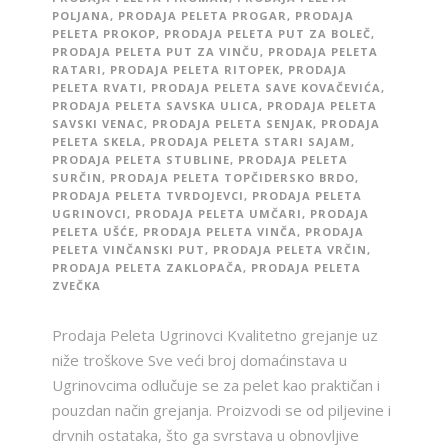
POLJANA
,
PRODAJA PELETA PROGAR
,
PRODAJA
PELETA PROKOP
,
PRODAJA PELETA PUT ZA BOLEČ
,
PRODAJA PELETA PUT ZA VINČU
,
PRODAJA PELETA
RATARI
,
PRODAJA PELETA RITOPEK
,
PRODAJA
PELETA RVATI
,
PRODAJA PELETA SAVE KOVAČEVIĆA
,
PRODAJA PELETA SAVSKA ULICA
,
PRODAJA PELETA
SAVSKI VENAC
,
PRODAJA PELETA SENJAK
,
PRODAJA
PELETA SKELA
,
PRODAJA PELETA STARI SAJAM
,
PRODAJA PELETA STUBLINE
,
PRODAJA PELETA
SURČIN
,
PRODAJA PELETA TOPČIDERSKO BRDO
,
PRODAJA PELETA TVRDOJEVCI
,
PRODAJA PELETA
UGRINOVCI
,
PRODAJA PELETA UMČARI
,
PRODAJA
PELETA UŠĆE
,
PRODAJA PELETA VINČA
,
PRODAJA
PELETA VINČANSKI PUT
,
PRODAJA PELETA VRČIN
,
PRODAJA PELETA ZAKLOPAČA
,
PRODAJA PELETA
ZVEČKA
Prodaja Peleta Ugrinovci Kvalitetno grejanje uz
niže troškove Sve veći broj domaćinstava u
Ugrinovcima odlučuje se za pelet kao praktičan i
pouzdan način grejanja. Proizvodi se od piljevine i
drvnih ostataka, što ga svrstava u obnovljive