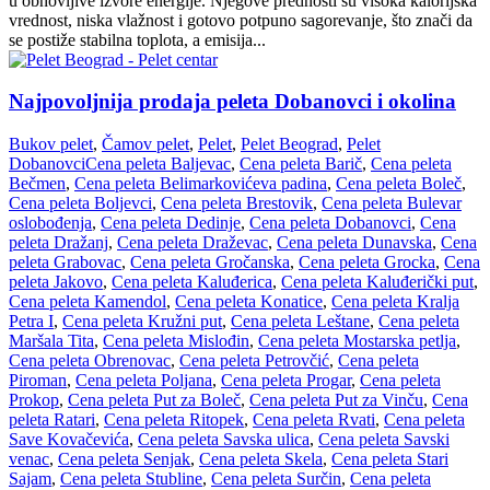
u obnovljive izvore energije. Njegove prednosti su visoka kalorijska
vrednost, niska vlažnost i gotovo potpuno sagorevanje, što znači da
se postiže stabilna toplota, a emisija...
Najpovoljnija prodaja peleta Dobanovci i okolina
Bukov pelet
,
Čamov pelet
,
Pelet
,
Pelet Beograd
,
Pelet
Dobanovci
Cena peleta Baljevac
,
Cena peleta Barič
,
Cena peleta
Bečmen
,
Cena peleta Belimarkovićeva padina
,
Cena peleta Boleč
,
Cena peleta Boljevci
,
Cena peleta Brestovik
,
Cena peleta Bulevar
oslobođenja
,
Cena peleta Dedinje
,
Cena peleta Dobanovci
,
Cena
peleta Dražanj
,
Cena peleta Draževac
,
Cena peleta Dunavska
,
Cena
peleta Grabovac
,
Cena peleta Gročanska
,
Cena peleta Grocka
,
Cena
peleta Jakovo
,
Cena peleta Kaluđerica
,
Cena peleta Kaluđerički put
,
Cena peleta Kamendol
,
Cena peleta Konatice
,
Cena peleta Kralja
Petra I
,
Cena peleta Kružni put
,
Cena peleta Leštane
,
Cena peleta
Maršala Tita
,
Cena peleta Mislođin
,
Cena peleta Mostarska petlja
,
Cena peleta Obrenovac
,
Cena peleta Petrovčić
,
Cena peleta
Piroman
,
Cena peleta Poljana
,
Cena peleta Progar
,
Cena peleta
Prokop
,
Cena peleta Put za Boleč
,
Cena peleta Put za Vinču
,
Cena
peleta Ratari
,
Cena peleta Ritopek
,
Cena peleta Rvati
,
Cena peleta
Save Kovačevića
,
Cena peleta Savska ulica
,
Cena peleta Savski
venac
,
Cena peleta Senjak
,
Cena peleta Skela
,
Cena peleta Stari
Sajam
,
Cena peleta Stubline
,
Cena peleta Surčin
,
Cena peleta