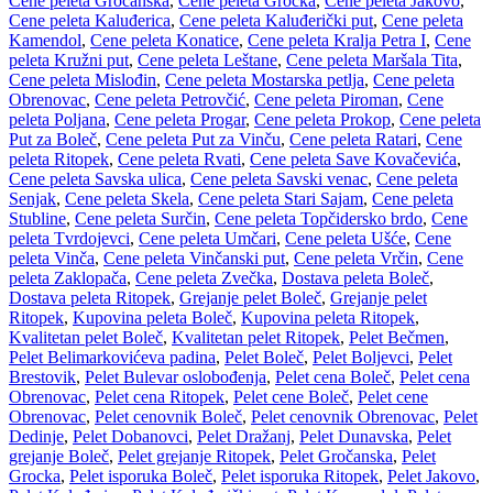
Cene peleta Gročanska
,
Cene peleta Grocka
,
Cene peleta Jakovo
,
Cene peleta Kaluđerica
,
Cene peleta Kaluđerički put
,
Cene peleta
Kamendol
,
Cene peleta Konatice
,
Cene peleta Kralja Petra I
,
Cene
peleta Kružni put
,
Cene peleta Leštane
,
Cene peleta Maršala Tita
,
Cene peleta Mislođin
,
Cene peleta Mostarska petlja
,
Cene peleta
Obrenovac
,
Cene peleta Petrovčić
,
Cene peleta Piroman
,
Cene
peleta Poljana
,
Cene peleta Progar
,
Cene peleta Prokop
,
Cene peleta
Put za Boleč
,
Cene peleta Put za Vinču
,
Cene peleta Ratari
,
Cene
peleta Ritopek
,
Cene peleta Rvati
,
Cene peleta Save Kovačevića
,
Cene peleta Savska ulica
,
Cene peleta Savski venac
,
Cene peleta
Senjak
,
Cene peleta Skela
,
Cene peleta Stari Sajam
,
Cene peleta
Stubline
,
Cene peleta Surčin
,
Cene peleta Topčidersko brdo
,
Cene
peleta Tvrdojevci
,
Cene peleta Umčari
,
Cene peleta Ušće
,
Cene
peleta Vinča
,
Cene peleta Vinčanski put
,
Cene peleta Vrčin
,
Cene
peleta Zaklopača
,
Cene peleta Zvečka
,
Dostava peleta Boleč
,
Dostava peleta Ritopek
,
Grejanje pelet Boleč
,
Grejanje pelet
Ritopek
,
Kupovina peleta Boleč
,
Kupovina peleta Ritopek
,
Kvalitetan pelet Boleč
,
Kvalitetan pelet Ritopek
,
Pelet Bečmen
,
Pelet Belimarkovićeva padina
,
Pelet Boleč
,
Pelet Boljevci
,
Pelet
Brestovik
,
Pelet Bulevar oslobođenja
,
Pelet cena Boleč
,
Pelet cena
Obrenovac
,
Pelet cena Ritopek
,
Pelet cene Boleč
,
Pelet cene
Obrenovac
,
Pelet cenovnik Boleč
,
Pelet cenovnik Obrenovac
,
Pelet
Dedinje
,
Pelet Dobanovci
,
Pelet Dražanj
,
Pelet Dunavska
,
Pelet
grejanje Boleč
,
Pelet grejanje Ritopek
,
Pelet Gročanska
,
Pelet
Grocka
,
Pelet isporuka Boleč
,
Pelet isporuka Ritopek
,
Pelet Jakovo
,