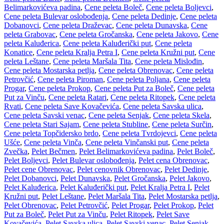
Belimarkovićeva padina
,
Cene peleta Boleč
,
Cene peleta Boljevci
,
Cene peleta Bulevar oslobođenja
,
Cene peleta Dedinje
,
Cene peleta
Dobanovci
,
Cene peleta Draževac
,
Cene peleta Dunavska
,
Cene
peleta Grabovac
,
Cene peleta Gročanska
,
Cene peleta Jakovo
,
Cene
peleta Kaluđerica
,
Cene peleta Kaluđerički put
,
Cene peleta
Konatice
,
Cene peleta Kralja Petra I
,
Cene peleta Kružni put
,
Cene
peleta Leštane
,
Cene peleta Maršala Tita
,
Cene peleta Mislođin
,
Cene peleta Mostarska petlja
,
Cene peleta Obrenovac
,
Cene peleta
Petrovčić
,
Cene peleta Piroman
,
Cene peleta Poljana
,
Cene peleta
Progar
,
Cene peleta Prokop
,
Cene peleta Put za Boleč
,
Cene peleta
Put za Vinču
,
Cene peleta Ratari
,
Cene peleta Ritopek
,
Cene peleta
Rvati
,
Cene peleta Save Kovačevića
,
Cene peleta Savska ulica
,
Cene peleta Savski venac
,
Cene peleta Senjak
,
Cene peleta Skela
,
Cene peleta Stari Sajam
,
Cene peleta Stubline
,
Cene peleta Surčin
,
Cene peleta Topčidersko brdo
,
Cene peleta Tvrdojevci
,
Cene peleta
Ušće
,
Cene peleta Vinča
,
Cene peleta Vinčanski put
,
Cene peleta
Zvečka
,
Pelet Bečmen
,
Pelet Belimarkovićeva padina
,
Pelet Boleč
,
Pelet Boljevci
,
Pelet Bulevar oslobođenja
,
Pelet cena Obrenovac
,
Pelet cene Obrenovac
,
Pelet cenovnik Obrenovac
,
Pelet Dedinje
,
Pelet Dobanovci
,
Pelet Dunavska
,
Pelet Gročanska
,
Pelet Jakovo
,
Pelet Kaluđerica
,
Pelet Kaluđerički put
,
Pelet Kralja Petra I
,
Pelet
Kružni put
,
Pelet Leštane
,
Pelet Maršala Tita
,
Pelet Mostarska petlja
,
Pelet Obrenovac
,
Pelet Petrovčić
,
Pelet Progar
,
Pelet Prokop
,
Pelet
Put za Boleč
,
Pelet Put za Vinču
,
Pelet Ritopek
,
Pelet Save
Kovačevića
,
Pelet Savska ulica
,
Pelet Savski venac
,
Pelet Senjak
,