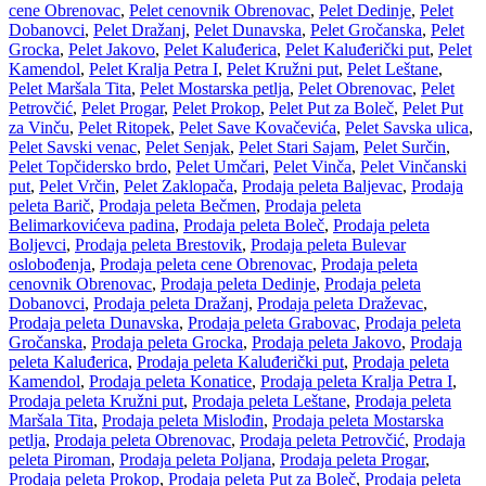
cene Obrenovac
,
Pelet cenovnik Obrenovac
,
Pelet Dedinje
,
Pelet
Dobanovci
,
Pelet Dražanj
,
Pelet Dunavska
,
Pelet Gročanska
,
Pelet
Grocka
,
Pelet Jakovo
,
Pelet Kaluđerica
,
Pelet Kaluđerički put
,
Pelet
Kamendol
,
Pelet Kralja Petra I
,
Pelet Kružni put
,
Pelet Leštane
,
Pelet Maršala Tita
,
Pelet Mostarska petlja
,
Pelet Obrenovac
,
Pelet
Petrovčić
,
Pelet Progar
,
Pelet Prokop
,
Pelet Put za Boleč
,
Pelet Put
za Vinču
,
Pelet Ritopek
,
Pelet Save Kovačevića
,
Pelet Savska ulica
,
Pelet Savski venac
,
Pelet Senjak
,
Pelet Stari Sajam
,
Pelet Surčin
,
Pelet Topčidersko brdo
,
Pelet Umčari
,
Pelet Vinča
,
Pelet Vinčanski
put
,
Pelet Vrčin
,
Pelet Zaklopača
,
Prodaja peleta Baljevac
,
Prodaja
peleta Barič
,
Prodaja peleta Bečmen
,
Prodaja peleta
Belimarkovićeva padina
,
Prodaja peleta Boleč
,
Prodaja peleta
Boljevci
,
Prodaja peleta Brestovik
,
Prodaja peleta Bulevar
oslobođenja
,
Prodaja peleta cene Obrenovac
,
Prodaja peleta
cenovnik Obrenovac
,
Prodaja peleta Dedinje
,
Prodaja peleta
Dobanovci
,
Prodaja peleta Dražanj
,
Prodaja peleta Draževac
,
Prodaja peleta Dunavska
,
Prodaja peleta Grabovac
,
Prodaja peleta
Gročanska
,
Prodaja peleta Grocka
,
Prodaja peleta Jakovo
,
Prodaja
peleta Kaluđerica
,
Prodaja peleta Kaluđerički put
,
Prodaja peleta
Kamendol
,
Prodaja peleta Konatice
,
Prodaja peleta Kralja Petra I
,
Prodaja peleta Kružni put
,
Prodaja peleta Leštane
,
Prodaja peleta
Maršala Tita
,
Prodaja peleta Mislođin
,
Prodaja peleta Mostarska
petlja
,
Prodaja peleta Obrenovac
,
Prodaja peleta Petrovčić
,
Prodaja
peleta Piroman
,
Prodaja peleta Poljana
,
Prodaja peleta Progar
,
Prodaja peleta Prokop
,
Prodaja peleta Put za Boleč
,
Prodaja peleta