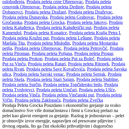
oslobođenja
,
Prodaja peleta cene Obrenovac
,
Prodaja peleta
cenovnik Obrenovac
,
Prodaja peleta Dedinje
,
Prodaja peleta
Dobanovci
,
Prodaja peleta Dražanj
,
Prodaja peleta Draževac
,
Prodaja peleta Dunavska
,
Prodaja peleta Grabovac
,
Prodaja peleta
Gročanska
,
Prodaja peleta Grocka
,
Prodaja peleta Jakovo
,
Prodaja
peleta Kaluđerica
,
Prodaja peleta Kaluđerički put
,
Prodaja peleta
Kamendol
,
Prodaja peleta Konatice
,
Prodaja peleta Kralja Petra I
,
Prodaja peleta Kružni put
,
Prodaja peleta Leštane
,
Prodaja peleta
Maršala Tita
,
Prodaja peleta Mislođin
,
Prodaja peleta Mostarska
petlja
,
Prodaja peleta Obrenovac
,
Prodaja peleta Petrovčić
,
Prodaja
peleta Piroman
,
Prodaja peleta Poljana
,
Prodaja peleta Progar
,
Prodaja peleta Prokop
,
Prodaja peleta Put za Boleč
,
Prodaja peleta
Put za Vinču
,
Prodaja peleta Ratari
,
Prodaja peleta Ritopek
,
Prodaja
peleta Rvati
,
Prodaja peleta Save Kovačevića
,
Prodaja peleta Savska
ulica
,
Prodaja peleta Savski venac
,
Prodaja peleta Senjak
,
Prodaja
peleta Skela
,
Prodaja peleta Stari Sajam
,
Prodaja peleta Stubline
,
Prodaja peleta Surčin
,
Prodaja peleta Topčidersko brdo
,
Prodaja
peleta Tvrdojevci
,
Prodaja peleta Umčari
,
Prodaja peleta Ušće
,
Prodaja peleta Vinča
,
Prodaja peleta Vinčanski put
,
Prodaja peleta
Vrčin
,
Prodaja peleta Zaklopača
,
Prodaja peleta Zvečka
Prodaja Peleta Grocka Pouzdano i ekonomično grejanje za svako
domaćinstvo Sve više domaćinstava i firmi u Grockoj prelazi na
pelet kao glavni energent za grejanje. Razlog je jednostavan – pelet
je obnovljiv izvor energije, napravljen od presovane piljevine i
drvnog otpada, što ga čini ekološki prihvatljivim i dugoročno