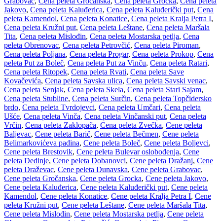
Grabovac
,
Cena peleta Gročanska
,
Cena peleta Grocka
,
Cena peleta
Jakovo
,
Cena peleta Kaluđerica
,
Cena peleta Kaluđerički put
,
Cena
peleta Kamendol
,
Cena peleta Konatice
,
Cena peleta Kralja Petra I
,
Cena peleta Kružni put
,
Cena peleta Leštane
,
Cena peleta Maršala
Tita
,
Cena peleta Mislođin
,
Cena peleta Mostarska petlja
,
Cena
peleta Obrenovac
,
Cena peleta Petrovčić
,
Cena peleta Piroman
,
Cena peleta Poljana
,
Cena peleta Progar
,
Cena peleta Prokop
,
Cena
peleta Put za Boleč
,
Cena peleta Put za Vinču
,
Cena peleta Ratari
,
Cena peleta Ritopek
,
Cena peleta Rvati
,
Cena peleta Save
Kovačevića
,
Cena peleta Savska ulica
,
Cena peleta Savski venac
,
Cena peleta Senjak
,
Cena peleta Skela
,
Cena peleta Stari Sajam
,
Cena peleta Stubline
,
Cena peleta Surčin
,
Cena peleta Topčidersko
brdo
,
Cena peleta Tvrdojevci
,
Cena peleta Umčari
,
Cena peleta
Ušće
,
Cena peleta Vinča
,
Cena peleta Vinčanski put
,
Cena peleta
Vrčin
,
Cena peleta Zaklopača
,
Cena peleta Zvečka
,
Cene peleta
Baljevac
,
Cene peleta Barič
,
Cene peleta Bečmen
,
Cene peleta
Belimarkovićeva padina
,
Cene peleta Boleč
,
Cene peleta Boljevci
,
Cene peleta Brestovik
,
Cene peleta Bulevar oslobođenja
,
Cene
peleta Dedinje
,
Cene peleta Dobanovci
,
Cene peleta Dražanj
,
Cene
peleta Draževac
,
Cene peleta Dunavska
,
Cene peleta Grabovac
,
Cene peleta Gročanska
,
Cene peleta Grocka
,
Cene peleta Jakovo
,
Cene peleta Kaluđerica
,
Cene peleta Kaluđerički put
,
Cene peleta
Kamendol
,
Cene peleta Konatice
,
Cene peleta Kralja Petra I
,
Cene
peleta Kružni put
,
Cene peleta Leštane
,
Cene peleta Maršala Tita
,
Cene peleta Mislođin
,
Cene peleta Mostarska petlja
,
Cene peleta