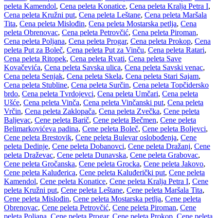
peleta Kamendol
,
Cena peleta Konatice
,
Cena peleta Kralja Petra I
,
Cena peleta Kružni put
,
Cena peleta Leštane
,
Cena peleta Maršala
Tita
,
Cena peleta Mislođin
,
Cena peleta Mostarska petlja
,
Cena
peleta Obrenovac
,
Cena peleta Petrovčić
,
Cena peleta Piroman
,
Cena peleta Poljana
,
Cena peleta Progar
,
Cena peleta Prokop
,
Cena
peleta Put za Boleč
,
Cena peleta Put za Vinču
,
Cena peleta Ratari
,
Cena peleta Ritopek
,
Cena peleta Rvati
,
Cena peleta Save
Kovačevića
,
Cena peleta Savska ulica
,
Cena peleta Savski venac
,
Cena peleta Senjak
,
Cena peleta Skela
,
Cena peleta Stari Sajam
,
Cena peleta Stubline
,
Cena peleta Surčin
,
Cena peleta Topčidersko
brdo
,
Cena peleta Tvrdojevci
,
Cena peleta Umčari
,
Cena peleta
Ušće
,
Cena peleta Vinča
,
Cena peleta Vinčanski put
,
Cena peleta
Vrčin
,
Cena peleta Zaklopača
,
Cena peleta Zvečka
,
Cene peleta
Baljevac
,
Cene peleta Barič
,
Cene peleta Bečmen
,
Cene peleta
Belimarkovićeva padina
,
Cene peleta Boleč
,
Cene peleta Boljevci
,
Cene peleta Brestovik
,
Cene peleta Bulevar oslobođenja
,
Cene
peleta Dedinje
,
Cene peleta Dobanovci
,
Cene peleta Dražanj
,
Cene
peleta Draževac
,
Cene peleta Dunavska
,
Cene peleta Grabovac
,
Cene peleta Gročanska
,
Cene peleta Grocka
,
Cene peleta Jakovo
,
Cene peleta Kaluđerica
,
Cene peleta Kaluđerički put
,
Cene peleta
Kamendol
,
Cene peleta Konatice
,
Cene peleta Kralja Petra I
,
Cene
peleta Kružni put
,
Cene peleta Leštane
,
Cene peleta Maršala Tita
,
Cene peleta Mislođin
,
Cene peleta Mostarska petlja
,
Cene peleta
Obrenovac
,
Cene peleta Petrovčić
,
Cene peleta Piroman
,
Cene
peleta Poljana
,
Cene peleta Progar
,
Cene peleta Prokop
,
Cene peleta