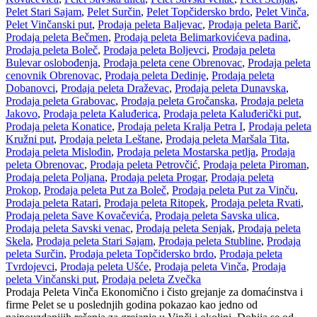
Pelet Stari Sajam
,
Pelet Surčin
,
Pelet Topčidersko brdo
,
Pelet Vinča
,
Pelet Vinčanski put
,
Prodaja peleta Baljevac
,
Prodaja peleta Barič
,
Prodaja peleta Bečmen
,
Prodaja peleta Belimarkovićeva padina
,
Prodaja peleta Boleč
,
Prodaja peleta Boljevci
,
Prodaja peleta
Bulevar oslobođenja
,
Prodaja peleta cene Obrenovac
,
Prodaja peleta
cenovnik Obrenovac
,
Prodaja peleta Dedinje
,
Prodaja peleta
Dobanovci
,
Prodaja peleta Draževac
,
Prodaja peleta Dunavska
,
Prodaja peleta Grabovac
,
Prodaja peleta Gročanska
,
Prodaja peleta
Jakovo
,
Prodaja peleta Kaluđerica
,
Prodaja peleta Kaluđerički put
,
Prodaja peleta Konatice
,
Prodaja peleta Kralja Petra I
,
Prodaja peleta
Kružni put
,
Prodaja peleta Leštane
,
Prodaja peleta Maršala Tita
,
Prodaja peleta Mislođin
,
Prodaja peleta Mostarska petlja
,
Prodaja
peleta Obrenovac
,
Prodaja peleta Petrovčić
,
Prodaja peleta Piroman
,
Prodaja peleta Poljana
,
Prodaja peleta Progar
,
Prodaja peleta
Prokop
,
Prodaja peleta Put za Boleč
,
Prodaja peleta Put za Vinču
,
Prodaja peleta Ratari
,
Prodaja peleta Ritopek
,
Prodaja peleta Rvati
,
Prodaja peleta Save Kovačevića
,
Prodaja peleta Savska ulica
,
Prodaja peleta Savski venac
,
Prodaja peleta Senjak
,
Prodaja peleta
Skela
,
Prodaja peleta Stari Sajam
,
Prodaja peleta Stubline
,
Prodaja
peleta Surčin
,
Prodaja peleta Topčidersko brdo
,
Prodaja peleta
Tvrdojevci
,
Prodaja peleta Ušće
,
Prodaja peleta Vinča
,
Prodaja
peleta Vinčanski put
,
Prodaja peleta Zvečka
Prodaja Peleta Vinča Ekonomično i čisto grejanje za domaćinstva i
firme Pelet se u poslednjih godina pokazao kao jedno od