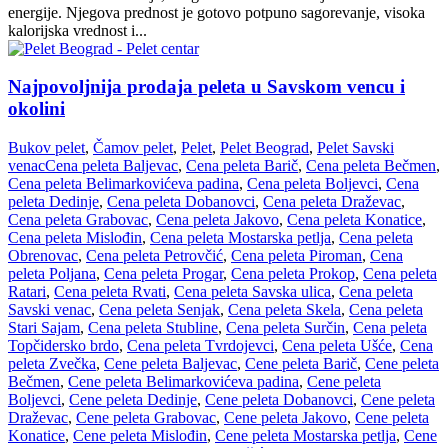
energije. Njegova prednost je gotovo potpuno sagorevanje, visoka
kalorijska vrednost i...
Najpovoljnija prodaja peleta u Savskom vencu i
okolini
Bukov pelet
,
Čamov pelet
,
Pelet
,
Pelet Beograd
,
Pelet Savski
venac
Cena peleta Baljevac
,
Cena peleta Barič
,
Cena peleta Bečmen
,
Cena peleta Belimarkovićeva padina
,
Cena peleta Boljevci
,
Cena
peleta Dedinje
,
Cena peleta Dobanovci
,
Cena peleta Draževac
,
Cena peleta Grabovac
,
Cena peleta Jakovo
,
Cena peleta Konatice
,
Cena peleta Mislođin
,
Cena peleta Mostarska petlja
,
Cena peleta
Obrenovac
,
Cena peleta Petrovčić
,
Cena peleta Piroman
,
Cena
peleta Poljana
,
Cena peleta Progar
,
Cena peleta Prokop
,
Cena peleta
Ratari
,
Cena peleta Rvati
,
Cena peleta Savska ulica
,
Cena peleta
Savski venac
,
Cena peleta Senjak
,
Cena peleta Skela
,
Cena peleta
Stari Sajam
,
Cena peleta Stubline
,
Cena peleta Surčin
,
Cena peleta
Topčidersko brdo
,
Cena peleta Tvrdojevci
,
Cena peleta Ušće
,
Cena
peleta Zvečka
,
Cene peleta Baljevac
,
Cene peleta Barič
,
Cene peleta
Bečmen
,
Cene peleta Belimarkovićeva padina
,
Cene peleta
Boljevci
,
Cene peleta Dedinje
,
Cene peleta Dobanovci
,
Cene peleta
Draževac
,
Cene peleta Grabovac
,
Cene peleta Jakovo
,
Cene peleta
Konatice
,
Cene peleta Mislođin
,
Cene peleta Mostarska petlja
,
Cene