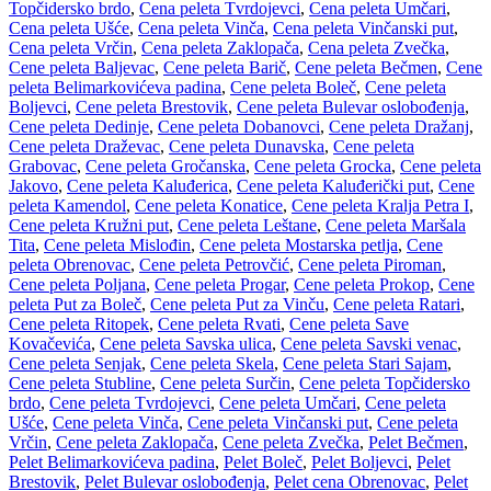
Topčidersko brdo
,
Cena peleta Tvrdojevci
,
Cena peleta Umčari
,
Cena peleta Ušće
,
Cena peleta Vinča
,
Cena peleta Vinčanski put
,
Cena peleta Vrčin
,
Cena peleta Zaklopača
,
Cena peleta Zvečka
,
Cene peleta Baljevac
,
Cene peleta Barič
,
Cene peleta Bečmen
,
Cene
peleta Belimarkovićeva padina
,
Cene peleta Boleč
,
Cene peleta
Boljevci
,
Cene peleta Brestovik
,
Cene peleta Bulevar oslobođenja
,
Cene peleta Dedinje
,
Cene peleta Dobanovci
,
Cene peleta Dražanj
,
Cene peleta Draževac
,
Cene peleta Dunavska
,
Cene peleta
Grabovac
,
Cene peleta Gročanska
,
Cene peleta Grocka
,
Cene peleta
Jakovo
,
Cene peleta Kaluđerica
,
Cene peleta Kaluđerički put
,
Cene
peleta Kamendol
,
Cene peleta Konatice
,
Cene peleta Kralja Petra I
,
Cene peleta Kružni put
,
Cene peleta Leštane
,
Cene peleta Maršala
Tita
,
Cene peleta Mislođin
,
Cene peleta Mostarska petlja
,
Cene
peleta Obrenovac
,
Cene peleta Petrovčić
,
Cene peleta Piroman
,
Cene peleta Poljana
,
Cene peleta Progar
,
Cene peleta Prokop
,
Cene
peleta Put za Boleč
,
Cene peleta Put za Vinču
,
Cene peleta Ratari
,
Cene peleta Ritopek
,
Cene peleta Rvati
,
Cene peleta Save
Kovačevića
,
Cene peleta Savska ulica
,
Cene peleta Savski venac
,
Cene peleta Senjak
,
Cene peleta Skela
,
Cene peleta Stari Sajam
,
Cene peleta Stubline
,
Cene peleta Surčin
,
Cene peleta Topčidersko
brdo
,
Cene peleta Tvrdojevci
,
Cene peleta Umčari
,
Cene peleta
Ušće
,
Cene peleta Vinča
,
Cene peleta Vinčanski put
,
Cene peleta
Vrčin
,
Cene peleta Zaklopača
,
Cene peleta Zvečka
,
Pelet Bečmen
,
Pelet Belimarkovićeva padina
,
Pelet Boleč
,
Pelet Boljevci
,
Pelet
Brestovik
,
Pelet Bulevar oslobođenja
,
Pelet cena Obrenovac
,
Pelet