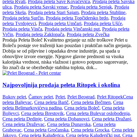
peleta Rvati
,
Prodaja peleta Save Kovačevića
,
Prodaja peleta Savska
ulica
,
Prodaja peleta Savski venac
,
Prodaja peleta Senjak
,
Prodaja
peleta Skela
,
Prodaja peleta Stari Sajam
,
Prodaja peleta Stubline
,
Prodaja peleta Surčin
,
Prodaja peleta Topčidersko brdo
,
Prodaja
peleta Tvrdojevci
,
Prodaja peleta Umčari
,
Prodaja peleta Ušće
,
Prodaja peleta Vinča
,
Prodaja peleta Vinčanski put
,
Prodaja peleta
Vrčin
,
Prodaja peleta Zaklopača
,
Prodaja peleta Zvečka
Prodaja Peleta Boleč Kvalitetno grejanje uz niže troškove Pelet u
Boleču postaje sve traženiji kao pouzdan i praktičan način grejanja.
Dobija se od piljevine i otpadaka drvne industrije, pa spada u
obnovljive izvore energije. Njegove glavne prednosti su visoka
kalorijska vrednost, niska vlažnost i gotovo potpuno sagorevanje,
što znači da se obezbeđuje stabilna toplota, dok...
Najpovoljnija prodaja peleta Ritopek i okolina
Bukov pelet
,
Čamov pelet
,
Pelet
,
Pelet Beograd
,
Pelet Ritopek
Cena
peleta Baljevac
,
Cena peleta Barič
,
Cena peleta Bečmen
,
Cena
peleta Belimarkovićeva padina
,
Cena peleta Boleč
,
Cena peleta
Boljevci
,
Cena peleta Brestovik
,
Cena peleta Bulevar oslobođenja
,
Cena peleta Dedinje
,
Cena peleta Dobanovci
,
Cena peleta Dražanj
,
Cena peleta Draževac
,
Cena peleta Dunavska
,
Cena peleta
Grabovac
,
Cena peleta Gročanska
,
Cena peleta Grocka
,
Cena peleta
Jakovo
,
Cena peleta Kaluđerica
,
Cena peleta Kaluđerički put
,
Cena