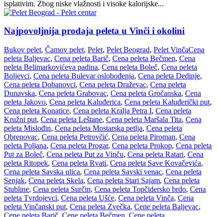
isplativim. Zbog niske vlažnosti i visoke kalorijske...
Najpovoljnija prodaja peleta u Vinči i okolini
Bukov pelet
,
Čamov pelet
,
Pelet
,
Pelet Beograd
,
Pelet Vinča
Cena
peleta Baljevac
,
Cena peleta Barič
,
Cena peleta Bečmen
,
Cena
peleta Belimarkovićeva padina
,
Cena peleta Boleč
,
Cena peleta
Boljevci
,
Cena peleta Bulevar oslobođenja
,
Cena peleta Dedinje
,
Cena peleta Dobanovci
,
Cena peleta Draževac
,
Cena peleta
Dunavska
,
Cena peleta Grabovac
,
Cena peleta Gročanska
,
Cena
peleta Jakovo
,
Cena peleta Kaluđerica
,
Cena peleta Kaluđerički put
,
Cena peleta Konatice
,
Cena peleta Kralja Petra I
,
Cena peleta
Kružni put
,
Cena peleta Leštane
,
Cena peleta Maršala Tita
,
Cena
peleta Mislođin
,
Cena peleta Mostarska petlja
,
Cena peleta
Obrenovac
,
Cena peleta Petrovčić
,
Cena peleta Piroman
,
Cena
peleta Poljana
,
Cena peleta Progar
,
Cena peleta Prokop
,
Cena peleta
Put za Boleč
,
Cena peleta Put za Vinču
,
Cena peleta Ratari
,
Cena
peleta Ritopek
,
Cena peleta Rvati
,
Cena peleta Save Kovačevića
,
Cena peleta Savska ulica
,
Cena peleta Savski venac
,
Cena peleta
Senjak
,
Cena peleta Skela
,
Cena peleta Stari Sajam
,
Cena peleta
Stubline
,
Cena peleta Surčin
,
Cena peleta Topčidersko brdo
,
Cena
peleta Tvrdojevci
,
Cena peleta Ušće
,
Cena peleta Vinča
,
Cena
peleta Vinčanski put
,
Cena peleta Zvečka
,
Cene peleta Baljevac
,
Cene peleta Barič
,
Cene peleta Bečmen
,
Cene peleta