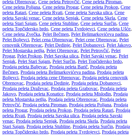
peleta Obrenovac
,
Cene peleta Petrovčić
,
Cene peleta Piroman
,
Cene peleta Poljana
,
Cene peleta Progar
,
Cene peleta Prokop
,
Cene
peleta Ratari
,
Cene peleta Rvati
,
Cene peleta Savska ulica
,
Cene
peleta Savski venac
,
Cene peleta Senjak
,
Cene peleta Skela
,
Cene
peleta Stari Sajam
,
Cene peleta Stubline
,
Cene peleta Surčin
,
Cene
peleta Topčidersko brdo
,
Cene peleta Tvrdojevci
,
Cene peleta Ušće
,
Cene peleta Zvečka
,
Pelet Bečmen
,
Pelet Belimarkovićeva padina
,
Pelet Boljevci
,
Pelet cena Obrenovac
,
Pelet cene Obrenovac
,
Pelet
cenovnik Obrenovac
,
Pelet Dedinje
,
Pelet Dobanovci
,
Pelet Jakovo
,
Pelet Mostarska petlja
,
Pelet Obrenovac
,
Pelet Petrovčić
,
Pelet
Progar
,
Pelet Prokop
,
Pelet Savska ulica
,
Pelet Savski venac
,
Pelet
Senjak
,
Pelet Stari Sajam
,
Pelet Surčin
,
Pelet Topčidersko brdo
,
Prodaja peleta Baljevac
,
Prodaja peleta Barič
,
Prodaja peleta
Bečmen
,
Prodaja peleta Belimarkovićeva padina
,
Prodaja peleta
Boljevci
,
Prodaja peleta cene Obrenovac
,
Prodaja peleta cenovnik
Obrenovac
,
Prodaja peleta Dedinje
,
Prodaja peleta Dobanovci
,
Prodaja peleta Draževac
,
Prodaja peleta Grabovac
,
Prodaja peleta
Jakovo
,
Prodaja peleta Konatice
,
Prodaja peleta Mislođin
,
Prodaja
peleta Mostarska petlja
,
Prodaja peleta Obrenovac
,
Prodaja peleta
Petrovčić
,
Prodaja peleta Piroman
,
Prodaja peleta Poljana
,
Prodaja
peleta Progar
,
Prodaja peleta Prokop
,
Prodaja peleta Ratari
,
Prodaja
peleta Rvati
,
Prodaja peleta Savska ulica
,
Prodaja peleta Savski
venac
,
Prodaja peleta Senjak
,
Prodaja peleta Skela
,
Prodaja peleta
Stari Sajam
,
Prodaja peleta Stubline
,
Prodaja peleta Surčin
,
Prodaja
peleta Topčidersko brdo
,
Prodaja peleta Tvrdojevci
,
Prodaja peleta