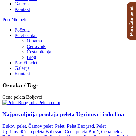
Galerija
Poručite pelet
Kontakt
Poručite pelet
Početna
Pelet centar
O nama
Cenovnik
Česta pitanja
Blog
Poruči pelet
Galerija
Kontakt
Oznaka / Tag:
Cena peleta Boljevci
Najpovoljnija prodaja peleta Ugrinovci i okolina
Bukov pelet
,
Čamov pelet
,
Pelet
,
Pelet Beograd
,
Pelet
Ugrinovci
Cena peleta Baljevac
,
Cena peleta Barič
,
Cena peleta