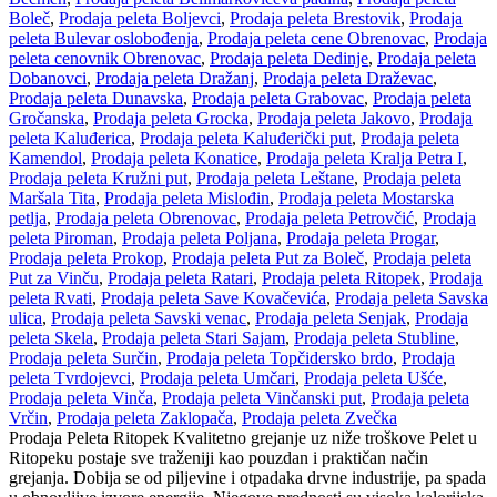
Boleč
,
Prodaja peleta Boljevci
,
Prodaja peleta Brestovik
,
Prodaja
peleta Bulevar oslobođenja
,
Prodaja peleta cene Obrenovac
,
Prodaja
peleta cenovnik Obrenovac
,
Prodaja peleta Dedinje
,
Prodaja peleta
Dobanovci
,
Prodaja peleta Dražanj
,
Prodaja peleta Draževac
,
Prodaja peleta Dunavska
,
Prodaja peleta Grabovac
,
Prodaja peleta
Gročanska
,
Prodaja peleta Grocka
,
Prodaja peleta Jakovo
,
Prodaja
peleta Kaluđerica
,
Prodaja peleta Kaluđerički put
,
Prodaja peleta
Kamendol
,
Prodaja peleta Konatice
,
Prodaja peleta Kralja Petra I
,
Prodaja peleta Kružni put
,
Prodaja peleta Leštane
,
Prodaja peleta
Maršala Tita
,
Prodaja peleta Mislođin
,
Prodaja peleta Mostarska
petlja
,
Prodaja peleta Obrenovac
,
Prodaja peleta Petrovčić
,
Prodaja
peleta Piroman
,
Prodaja peleta Poljana
,
Prodaja peleta Progar
,
Prodaja peleta Prokop
,
Prodaja peleta Put za Boleč
,
Prodaja peleta
Put za Vinču
,
Prodaja peleta Ratari
,
Prodaja peleta Ritopek
,
Prodaja
peleta Rvati
,
Prodaja peleta Save Kovačevića
,
Prodaja peleta Savska
ulica
,
Prodaja peleta Savski venac
,
Prodaja peleta Senjak
,
Prodaja
peleta Skela
,
Prodaja peleta Stari Sajam
,
Prodaja peleta Stubline
,
Prodaja peleta Surčin
,
Prodaja peleta Topčidersko brdo
,
Prodaja
peleta Tvrdojevci
,
Prodaja peleta Umčari
,
Prodaja peleta Ušće
,
Prodaja peleta Vinča
,
Prodaja peleta Vinčanski put
,
Prodaja peleta
Vrčin
,
Prodaja peleta Zaklopača
,
Prodaja peleta Zvečka
Prodaja Peleta Ritopek Kvalitetno grejanje uz niže troškove Pelet u
Ritopeku postaje sve traženiji kao pouzdan i praktičan način
grejanja. Dobija se od piljevine i otpadaka drvne industrije, pa spada