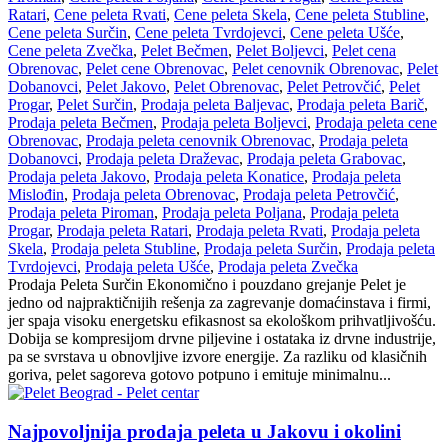
Ratari
,
Cene peleta Rvati
,
Cene peleta Skela
,
Cene peleta Stubline
,
Cene peleta Surčin
,
Cene peleta Tvrdojevci
,
Cene peleta Ušće
,
Cene peleta Zvečka
,
Pelet Bečmen
,
Pelet Boljevci
,
Pelet cena
Obrenovac
,
Pelet cene Obrenovac
,
Pelet cenovnik Obrenovac
,
Pelet
Dobanovci
,
Pelet Jakovo
,
Pelet Obrenovac
,
Pelet Petrovčić
,
Pelet
Progar
,
Pelet Surčin
,
Prodaja peleta Baljevac
,
Prodaja peleta Barič
,
Prodaja peleta Bečmen
,
Prodaja peleta Boljevci
,
Prodaja peleta cene
Obrenovac
,
Prodaja peleta cenovnik Obrenovac
,
Prodaja peleta
Dobanovci
,
Prodaja peleta Draževac
,
Prodaja peleta Grabovac
,
Prodaja peleta Jakovo
,
Prodaja peleta Konatice
,
Prodaja peleta
Mislođin
,
Prodaja peleta Obrenovac
,
Prodaja peleta Petrovčić
,
Prodaja peleta Piroman
,
Prodaja peleta Poljana
,
Prodaja peleta
Progar
,
Prodaja peleta Ratari
,
Prodaja peleta Rvati
,
Prodaja peleta
Skela
,
Prodaja peleta Stubline
,
Prodaja peleta Surčin
,
Prodaja peleta
Tvrdojevci
,
Prodaja peleta Ušće
,
Prodaja peleta Zvečka
Prodaja Peleta Surčin Ekonomično i pouzdano grejanje Pelet je
jedno od najpraktičnijih rešenja za zagrevanje domaćinstava i firmi,
jer spaja visoku energetsku efikasnost sa ekološkom prihvatljivošću.
Dobija se kompresijom drvne piljevine i ostataka iz drvne industrije,
pa se svrstava u obnovljive izvore energije. Za razliku od klasičnih
goriva, pelet sagoreva gotovo potpuno i emituje minimalnu...
Najpovoljnija prodaja peleta u Jakovu i okolini