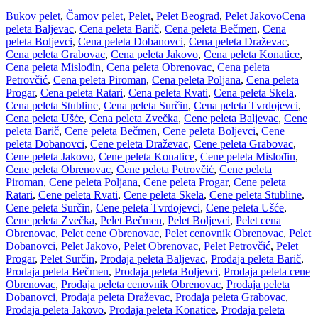
Bukov pelet
,
Čamov pelet
,
Pelet
,
Pelet Beograd
,
Pelet Jakovo
Cena
peleta Baljevac
,
Cena peleta Barič
,
Cena peleta Bečmen
,
Cena
peleta Boljevci
,
Cena peleta Dobanovci
,
Cena peleta Draževac
,
Cena peleta Grabovac
,
Cena peleta Jakovo
,
Cena peleta Konatice
,
Cena peleta Mislođin
,
Cena peleta Obrenovac
,
Cena peleta
Petrovčić
,
Cena peleta Piroman
,
Cena peleta Poljana
,
Cena peleta
Progar
,
Cena peleta Ratari
,
Cena peleta Rvati
,
Cena peleta Skela
,
Cena peleta Stubline
,
Cena peleta Surčin
,
Cena peleta Tvrdojevci
,
Cena peleta Ušće
,
Cena peleta Zvečka
,
Cene peleta Baljevac
,
Cene
peleta Barič
,
Cene peleta Bečmen
,
Cene peleta Boljevci
,
Cene
peleta Dobanovci
,
Cene peleta Draževac
,
Cene peleta Grabovac
,
Cene peleta Jakovo
,
Cene peleta Konatice
,
Cene peleta Mislođin
,
Cene peleta Obrenovac
,
Cene peleta Petrovčić
,
Cene peleta
Piroman
,
Cene peleta Poljana
,
Cene peleta Progar
,
Cene peleta
Ratari
,
Cene peleta Rvati
,
Cene peleta Skela
,
Cene peleta Stubline
,
Cene peleta Surčin
,
Cene peleta Tvrdojevci
,
Cene peleta Ušće
,
Cene peleta Zvečka
,
Pelet Bečmen
,
Pelet Boljevci
,
Pelet cena
Obrenovac
,
Pelet cene Obrenovac
,
Pelet cenovnik Obrenovac
,
Pelet
Dobanovci
,
Pelet Jakovo
,
Pelet Obrenovac
,
Pelet Petrovčić
,
Pelet
Progar
,
Pelet Surčin
,
Prodaja peleta Baljevac
,
Prodaja peleta Barič
,
Prodaja peleta Bečmen
,
Prodaja peleta Boljevci
,
Prodaja peleta cene
Obrenovac
,
Prodaja peleta cenovnik Obrenovac
,
Prodaja peleta
Dobanovci
,
Prodaja peleta Draževac
,
Prodaja peleta Grabovac
,
Prodaja peleta Jakovo
,
Prodaja peleta Konatice
,
Prodaja peleta