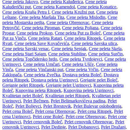
Cene peleta Jakovo
,
Cene peleta Kaluđerica
,
Cene peleta
Kaluđerički put
,
Cene peleta Kamendol
,
Cene peleta Konatice
,
Cene peleta Kralja Petra I
,
Cene peleta Kružni put
,
Cene peleta
Leštane
,
Cene peleta Maršala Tita
,
Cene peleta Mislođin
,
Cene
peleta Mostarska petlja
,
Cene peleta Obrenovac
,
Cene peleta
Petrovčić
,
Cene peleta Piroman
,
Cene peleta Poljana
,
Cene peleta
Progar
,
Cene peleta Prokop
,
Cene peleta Put za Boleč
,
Cene peleta
Put za Vinču
,
Cene peleta Ratari
,
Cene peleta Ritopek
,
Cene peleta
Rvati
,
Cene peleta Save Kovačevića
,
Cene peleta Savska ulica
,
Cene peleta Savski venac
,
Cene peleta Senjak
,
Cene peleta Skela
,
Cene peleta Stari Sajam
,
Cene peleta Stubline
,
Cene peleta Surčin
,
Cene peleta Topčidersko brdo
,
Cene peleta Tvrdojevci
,
Cene peleta
Ugrinovci
,
Cene peleta Umčari
,
Cene peleta Ušće
,
Cene peleta
Vinča
,
Cene peleta Vinčanski put
,
Cene peleta Vrčin
,
Cene peleta
Zaklopača
,
Cene peleta Zvečka
,
Dostava peleta Boleč
,
Dostava
peleta Ritopek
,
Dostava peleta Ugrinovci
,
Grejanje pelet Boleč
,
Grejanje pelet Ritopek
,
Grejanje pelet Ugrinovci
,
Kupovina peleta
Boleč
,
Kupovina peleta Ritopek
,
Kupovina peleta Ugrinovci
,
Kvalitetan pelet Boleč
,
Kvalitetan pelet Ritopek
,
Kvalitetan pelet
Ugrinovci
,
Pelet Bečmen
,
Pelet Belimarkovićeva padina
,
Pelet
Boleč
,
Pelet Boljevci
,
Pelet Brestovik
,
Pelet Bulevar oslobođenja
,
Pelet cena Boleč
,
Pelet cena Obrenovac
,
Pelet cena Ritopek
,
Pelet
cena Ugrinovci
,
Pelet cene Boleč
,
Pelet cene Obrenovac
,
Pelet cene
Ugrinovci
,
Pelet cenovnik Boleč
,
Pelet cenovnik Obrenovac
,
Pelet
cenovnik Ugrinovci
,
Pelet Dedinje
,
Pelet Dobanovci
,
Pelet Dražanj
,