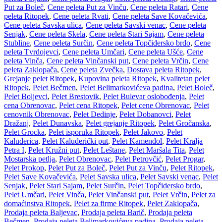
Put za Boleč
,
Cene peleta Put za Vinču
,
Cene peleta Ratari
,
Cene
peleta Ritopek
,
Cene peleta Rvati
,
Cene peleta Save Kovačevića
,
Cene peleta Savska ulica
,
Cene peleta Savski venac
,
Cene peleta
Senjak
,
Cene peleta Skela
,
Cene peleta Stari Sajam
,
Cene peleta
Stubline
,
Cene peleta Surčin
,
Cene peleta Topčidersko brdo
,
Cene
peleta Tvrdojevci
,
Cene peleta Umčari
,
Cene peleta Ušće
,
Cene
peleta Vinča
,
Cene peleta Vinčanski put
,
Cene peleta Vrčin
,
Cene
peleta Zaklopača
,
Cene peleta Zvečka
,
Dostava peleta Ritopek
,
Grejanje pelet Ritopek
,
Kupovina peleta Ritopek
,
Kvalitetan pelet
Ritopek
,
Pelet Bečmen
,
Pelet Belimarkovićeva padina
,
Pelet Boleč
,
Pelet Boljevci
,
Pelet Brestovik
,
Pelet Bulevar oslobođenja
,
Pelet
cena Obrenovac
,
Pelet cena Ritopek
,
Pelet cene Obrenovac
,
Pelet
cenovnik Obrenovac
,
Pelet Dedinje
,
Pelet Dobanovci
,
Pelet
Dražanj
,
Pelet Dunavska
,
Pelet grejanje Ritopek
,
Pelet Gročanska
,
Pelet Grocka
,
Pelet isporuka Ritopek
,
Pelet Jakovo
,
Pelet
Kaluđerica
,
Pelet Kaluđerički put
,
Pelet Kamendol
,
Pelet Kralja
Petra I
,
Pelet Kružni put
,
Pelet Leštane
,
Pelet Maršala Tita
,
Pelet
Mostarska petlja
,
Pelet Obrenovac
,
Pelet Petrovčić
,
Pelet Progar
,
Pelet Prokop
,
Pelet Put za Boleč
,
Pelet Put za Vinču
,
Pelet Ritopek
,
Pelet Save Kovačevića
,
Pelet Savska ulica
,
Pelet Savski venac
,
Pelet
Senjak
,
Pelet Stari Sajam
,
Pelet Surčin
,
Pelet Topčidersko brdo
,
Pelet Umčari
,
Pelet Vinča
,
Pelet Vinčanski put
,
Pelet Vrčin
,
Pelet za
domaćinstva Ritopek
,
Pelet za firme Ritopek
,
Pelet Zaklopača
,
Prodaja peleta Baljevac
,
Prodaja peleta Barič
,
Prodaja peleta
Bečmen
,
Prodaja peleta Belimarkovićeva padina
,
Prodaja peleta