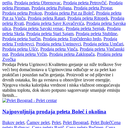
petlja
,
Prodaja peleta Obrenovac
,
Prodaja peleta Petrovčić
,
Prodaja
peleta Piroman
,
Prodaja peleta Poljana
,
Prodaja peleta Progar
,
Prodaja peleta Prokop
,
Prodaja peleta Put za Boleč
,
Prodaja peleta
Put za Vinču
,
Prodaja peleta Ratari
,
Prodaja peleta Ritopek
,
Prodaja
peleta Rvati
,
Prodaja peleta Save Kovačevića
,
Prodaja peleta Savska
ulica
,
Prodaja peleta Savski venac
,
Prodaja peleta Senjak
,
Prodaja
peleta Skela
,
Prodaja peleta Stari Sajam
,
Prodaja peleta Stubline
,
Prodaja peleta Surčin
,
Prodaja peleta Topčidersko brdo
,
Prodaja
peleta Tvrdojevci
,
Prodaja peleta Ugrinovci
,
Prodaja peleta Umčari
,
Prodaja peleta Ušće
,
Prodaja peleta Vinča
,
Prodaja peleta Vinčanski
put
,
Prodaja peleta Vrčin
,
Prodaja peleta Zaklopača
,
Prodaja peleta
Zvečka
Prodaja Peleta Ugrinovci Kvalitetno grejanje uz niže troškove Sve
veći broj domaćinstava u Ugrinovcima odlučuje se za pelet kao
praktičan i pouzdan način grejanja. Proizvodi se od piljevine i
drvnih ostataka, što ga svrstava u obnovljive izvore energije.
Njegova visoka kalorijska vrednost i niska vlažnost omogućavaju
stabilnu toplotu, dok skoro potpuno sagorevanje smanjuje emisiju
štetnih...
Najpovoljnija prodaja peleta Boleč i okolina
Bukov pelet
,
Čamov pelet
,
Pelet
,
Pelet Beograd
,
Pelet Boleč
Cena
peleta Baljevac
,
Cena peleta Barič
,
Cena peleta Bečmen
,
Cena