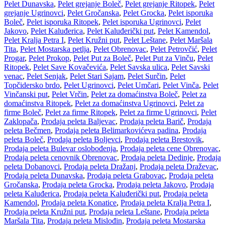
Pelet Dunavska
,
Pelet grejanje Boleč
,
Pelet grejanje Ritopek
,
Pelet
grejanje Ugrinovci
,
Pelet Gročanska
,
Pelet Grocka
,
Pelet isporuka
Boleč
,
Pelet isporuka Ritopek
,
Pelet isporuka Ugrinovci
,
Pelet
Jakovo
,
Pelet Kaluđerica
,
Pelet Kaluđerički put
,
Pelet Kamendol
,
Pelet Kralja Petra I
,
Pelet Kružni put
,
Pelet Leštane
,
Pelet Maršala
Tita
,
Pelet Mostarska petlja
,
Pelet Obrenovac
,
Pelet Petrovčić
,
Pelet
Progar
,
Pelet Prokop
,
Pelet Put za Boleč
,
Pelet Put za Vinču
,
Pelet
Ritopek
,
Pelet Save Kovačevića
,
Pelet Savska ulica
,
Pelet Savski
venac
,
Pelet Senjak
,
Pelet Stari Sajam
,
Pelet Surčin
,
Pelet
Topčidersko brdo
,
Pelet Ugrinovci
,
Pelet Umčari
,
Pelet Vinča
,
Pelet
Vinčanski put
,
Pelet Vrčin
,
Pelet za domaćinstva Boleč
,
Pelet za
domaćinstva Ritopek
,
Pelet za domaćinstva Ugrinovci
,
Pelet za
firme Boleč
,
Pelet za firme Ritopek
,
Pelet za firme Ugrinovci
,
Pelet
Zaklopača
,
Prodaja peleta Baljevac
,
Prodaja peleta Barič
,
Prodaja
peleta Bečmen
,
Prodaja peleta Belimarkovićeva padina
,
Prodaja
peleta Boleč
,
Prodaja peleta Boljevci
,
Prodaja peleta Brestovik
,
Prodaja peleta Bulevar oslobođenja
,
Prodaja peleta cene Obrenovac
,
Prodaja peleta cenovnik Obrenovac
,
Prodaja peleta Dedinje
,
Prodaja
peleta Dobanovci
,
Prodaja peleta Dražanj
,
Prodaja peleta Draževac
,
Prodaja peleta Dunavska
,
Prodaja peleta Grabovac
,
Prodaja peleta
Gročanska
,
Prodaja peleta Grocka
,
Prodaja peleta Jakovo
,
Prodaja
peleta Kaluđerica
,
Prodaja peleta Kaluđerički put
,
Prodaja peleta
Kamendol
,
Prodaja peleta Konatice
,
Prodaja peleta Kralja Petra I
,
Prodaja peleta Kružni put
,
Prodaja peleta Leštane
,
Prodaja peleta
Maršala Tita
,
Prodaja peleta Mislođin
,
Prodaja peleta Mostarska