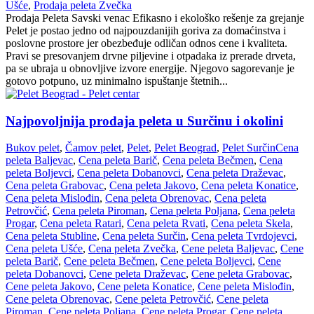
Ušće
,
Prodaja peleta Zvečka
Prodaja Peleta Savski venac Efikasno i ekološko rešenje za grejanje
Pelet je postao jedno od najpouzdanijih goriva za domaćinstva i
poslovne prostore jer obezbeđuje odličan odnos cene i kvaliteta.
Pravi se presovanjem drvne piljevine i otpadaka iz prerade drveta,
pa se ubraja u obnovljive izvore energije. Njegovo sagorevanje je
gotovo potpuno, uz minimalno ispuštanje štetnih...
Najpovoljnija prodaja peleta u Surčinu i okolini
Bukov pelet
,
Čamov pelet
,
Pelet
,
Pelet Beograd
,
Pelet Surčin
Cena
peleta Baljevac
,
Cena peleta Barič
,
Cena peleta Bečmen
,
Cena
peleta Boljevci
,
Cena peleta Dobanovci
,
Cena peleta Draževac
,
Cena peleta Grabovac
,
Cena peleta Jakovo
,
Cena peleta Konatice
,
Cena peleta Mislođin
,
Cena peleta Obrenovac
,
Cena peleta
Petrovčić
,
Cena peleta Piroman
,
Cena peleta Poljana
,
Cena peleta
Progar
,
Cena peleta Ratari
,
Cena peleta Rvati
,
Cena peleta Skela
,
Cena peleta Stubline
,
Cena peleta Surčin
,
Cena peleta Tvrdojevci
,
Cena peleta Ušće
,
Cena peleta Zvečka
,
Cene peleta Baljevac
,
Cene
peleta Barič
,
Cene peleta Bečmen
,
Cene peleta Boljevci
,
Cene
peleta Dobanovci
,
Cene peleta Draževac
,
Cene peleta Grabovac
,
Cene peleta Jakovo
,
Cene peleta Konatice
,
Cene peleta Mislođin
,
Cene peleta Obrenovac
,
Cene peleta Petrovčić
,
Cene peleta
Piroman
,
Cene peleta Poljana
,
Cene peleta Progar
,
Cene peleta