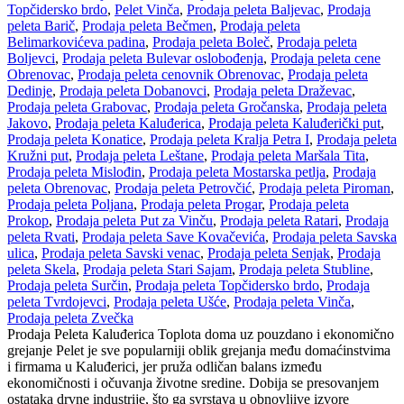
Topčidersko brdo
,
Pelet Vinča
,
Prodaja peleta Baljevac
,
Prodaja
peleta Barič
,
Prodaja peleta Bečmen
,
Prodaja peleta
Belimarkovićeva padina
,
Prodaja peleta Boleč
,
Prodaja peleta
Boljevci
,
Prodaja peleta Bulevar oslobođenja
,
Prodaja peleta cene
Obrenovac
,
Prodaja peleta cenovnik Obrenovac
,
Prodaja peleta
Dedinje
,
Prodaja peleta Dobanovci
,
Prodaja peleta Draževac
,
Prodaja peleta Grabovac
,
Prodaja peleta Gročanska
,
Prodaja peleta
Jakovo
,
Prodaja peleta Kaluđerica
,
Prodaja peleta Kaluđerički put
,
Prodaja peleta Konatice
,
Prodaja peleta Kralja Petra I
,
Prodaja peleta
Kružni put
,
Prodaja peleta Leštane
,
Prodaja peleta Maršala Tita
,
Prodaja peleta Mislođin
,
Prodaja peleta Mostarska petlja
,
Prodaja
peleta Obrenovac
,
Prodaja peleta Petrovčić
,
Prodaja peleta Piroman
,
Prodaja peleta Poljana
,
Prodaja peleta Progar
,
Prodaja peleta
Prokop
,
Prodaja peleta Put za Vinču
,
Prodaja peleta Ratari
,
Prodaja
peleta Rvati
,
Prodaja peleta Save Kovačevića
,
Prodaja peleta Savska
ulica
,
Prodaja peleta Savski venac
,
Prodaja peleta Senjak
,
Prodaja
peleta Skela
,
Prodaja peleta Stari Sajam
,
Prodaja peleta Stubline
,
Prodaja peleta Surčin
,
Prodaja peleta Topčidersko brdo
,
Prodaja
peleta Tvrdojevci
,
Prodaja peleta Ušće
,
Prodaja peleta Vinča
,
Prodaja peleta Zvečka
Prodaja Peleta Kaluđerica Toplota doma uz pouzdano i ekonomično
grejanje Pelet je sve popularniji oblik grejanja među domaćinstvima
i firmama u Kaluđerici, jer pruža odličan balans između
ekonomičnosti i očuvanja životne sredine. Dobija se presovanjem
ostataka drvne industrije, što ga svrstava u obnovljive izvore