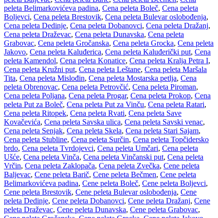
peleta Belimarkovićeva padina
,
Cena peleta Boleč
,
Cena peleta
Boljevci
,
Cena peleta Brestovik
,
Cena peleta Bulevar oslobođenja
,
Cena peleta Dedinje
,
Cena peleta Dobanovci
,
Cena peleta Dražanj
,
Cena peleta Draževac
,
Cena peleta Dunavska
,
Cena peleta
Grabovac
,
Cena peleta Gročanska
,
Cena peleta Grocka
,
Cena peleta
Jakovo
,
Cena peleta Kaluđerica
,
Cena peleta Kaluđerički put
,
Cena
peleta Kamendol
,
Cena peleta Konatice
,
Cena peleta Kralja Petra I
,
Cena peleta Kružni put
,
Cena peleta Leštane
,
Cena peleta Maršala
Tita
,
Cena peleta Mislođin
,
Cena peleta Mostarska petlja
,
Cena
peleta Obrenovac
,
Cena peleta Petrovčić
,
Cena peleta Piroman
,
Cena peleta Poljana
,
Cena peleta Progar
,
Cena peleta Prokop
,
Cena
peleta Put za Boleč
,
Cena peleta Put za Vinču
,
Cena peleta Ratari
,
Cena peleta Ritopek
,
Cena peleta Rvati
,
Cena peleta Save
Kovačevića
,
Cena peleta Savska ulica
,
Cena peleta Savski venac
,
Cena peleta Senjak
,
Cena peleta Skela
,
Cena peleta Stari Sajam
,
Cena peleta Stubline
,
Cena peleta Surčin
,
Cena peleta Topčidersko
brdo
,
Cena peleta Tvrdojevci
,
Cena peleta Umčari
,
Cena peleta
Ušće
,
Cena peleta Vinča
,
Cena peleta Vinčanski put
,
Cena peleta
Vrčin
,
Cena peleta Zaklopača
,
Cena peleta Zvečka
,
Cene peleta
Baljevac
,
Cene peleta Barič
,
Cene peleta Bečmen
,
Cene peleta
Belimarkovićeva padina
,
Cene peleta Boleč
,
Cene peleta Boljevci
,
Cene peleta Brestovik
,
Cene peleta Bulevar oslobođenja
,
Cene
peleta Dedinje
,
Cene peleta Dobanovci
,
Cene peleta Dražanj
,
Cene
peleta Draževac
,
Cene peleta Dunavska
,
Cene peleta Grabovac
,