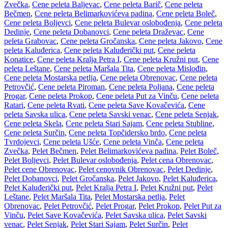
Zvečka
,
Cene peleta Baljevac
,
Cene peleta Barič
,
Cene peleta
Bečmen
,
Cene peleta Belimarkovićeva padina
,
Cene peleta Boleč
,
Cene peleta Boljevci
,
Cene peleta Bulevar oslobođenja
,
Cene peleta
Dedinje
,
Cene peleta Dobanovci
,
Cene peleta Draževac
,
Cene
peleta Grabovac
,
Cene peleta Gročanska
,
Cene peleta Jakovo
,
Cene
peleta Kaluđerica
,
Cene peleta Kaluđerički put
,
Cene peleta
Konatice
,
Cene peleta Kralja Petra I
,
Cene peleta Kružni put
,
Cene
peleta Leštane
,
Cene peleta Maršala Tita
,
Cene peleta Mislođin
,
Cene peleta Mostarska petlja
,
Cene peleta Obrenovac
,
Cene peleta
Petrovčić
,
Cene peleta Piroman
,
Cene peleta Poljana
,
Cene peleta
Progar
,
Cene peleta Prokop
,
Cene peleta Put za Vinču
,
Cene peleta
Ratari
,
Cene peleta Rvati
,
Cene peleta Save Kovačevića
,
Cene
peleta Savska ulica
,
Cene peleta Savski venac
,
Cene peleta Senjak
,
Cene peleta Skela
,
Cene peleta Stari Sajam
,
Cene peleta Stubline
,
Cene peleta Surčin
,
Cene peleta Topčidersko brdo
,
Cene peleta
Tvrdojevci
,
Cene peleta Ušće
,
Cene peleta Vinča
,
Cene peleta
Zvečka
,
Pelet Bečmen
,
Pelet Belimarkovićeva padina
,
Pelet Boleč
,
Pelet Boljevci
,
Pelet Bulevar oslobođenja
,
Pelet cena Obrenovac
,
Pelet cene Obrenovac
,
Pelet cenovnik Obrenovac
,
Pelet Dedinje
,
Pelet Dobanovci
,
Pelet Gročanska
,
Pelet Jakovo
,
Pelet Kaluđerica
,
Pelet Kaluđerički put
,
Pelet Kralja Petra I
,
Pelet Kružni put
,
Pelet
Leštane
,
Pelet Maršala Tita
,
Pelet Mostarska petlja
,
Pelet
Obrenovac
,
Pelet Petrovčić
,
Pelet Progar
,
Pelet Prokop
,
Pelet Put za
Vinču
,
Pelet Save Kovačevića
,
Pelet Savska ulica
,
Pelet Savski
venac
,
Pelet Senjak
,
Pelet Stari Sajam
,
Pelet Surčin
,
Pelet