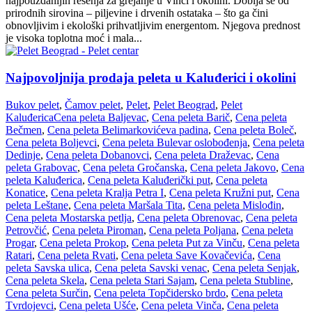
najpouzdanijih rešenja za grejanje u Vinči i okolini. Dobija se od
prirodnih sirovina – piljevine i drvenih ostataka – što ga čini
obnovljivim i ekološki prihvatljivim energentom. Njegova prednost
je visoka toplotna moć i mala...
Najpovoljnija prodaja peleta u Kaluđerici i okolini
Bukov pelet
,
Čamov pelet
,
Pelet
,
Pelet Beograd
,
Pelet
Kaluđerica
Cena peleta Baljevac
,
Cena peleta Barič
,
Cena peleta
Bečmen
,
Cena peleta Belimarkovićeva padina
,
Cena peleta Boleč
,
Cena peleta Boljevci
,
Cena peleta Bulevar oslobođenja
,
Cena peleta
Dedinje
,
Cena peleta Dobanovci
,
Cena peleta Draževac
,
Cena
peleta Grabovac
,
Cena peleta Gročanska
,
Cena peleta Jakovo
,
Cena
peleta Kaluđerica
,
Cena peleta Kaluđerički put
,
Cena peleta
Konatice
,
Cena peleta Kralja Petra I
,
Cena peleta Kružni put
,
Cena
peleta Leštane
,
Cena peleta Maršala Tita
,
Cena peleta Mislođin
,
Cena peleta Mostarska petlja
,
Cena peleta Obrenovac
,
Cena peleta
Petrovčić
,
Cena peleta Piroman
,
Cena peleta Poljana
,
Cena peleta
Progar
,
Cena peleta Prokop
,
Cena peleta Put za Vinču
,
Cena peleta
Ratari
,
Cena peleta Rvati
,
Cena peleta Save Kovačevića
,
Cena
peleta Savska ulica
,
Cena peleta Savski venac
,
Cena peleta Senjak
,
Cena peleta Skela
,
Cena peleta Stari Sajam
,
Cena peleta Stubline
,
Cena peleta Surčin
,
Cena peleta Topčidersko brdo
,
Cena peleta
Tvrdojevci
,
Cena peleta Ušće
,
Cena peleta Vinča
,
Cena peleta