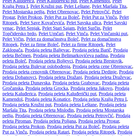
Pelet Kaluđerica
,
Pelet Kaluđerički put
,
Pelet Kamendol
,
Pelet
Kralja Petra I
,
Pelet Kružni put
,
Pelet Leštane
,
Pelet Maršala Tita
,
Pelet Mostarska petlja
,
Pelet Obrenovac
,
Pelet Petrovčić
,
Pelet
Progar
,
Pelet Prokop
,
Pelet Put za Boleč
,
Pelet Put za Vinču
,
Pelet
Ritopek
,
Pelet Save Kovačevića
,
Pelet Savska ulica
,
Pelet Savski
venac
,
Pelet Senjak
,
Pelet Stari Sajam
,
Pelet Surčin
,
Pelet
Topčidersko brdo
,
Pelet Umčari
,
Pelet Vinča
,
Pelet Vinčanski put
,
Pelet Vrčin
,
Pelet za domaćinstva Boleč
,
Pelet za domaćinstva
Ritopek
,
Pelet za firme Boleč
,
Pelet za firme Ritopek
,
Pelet
Zaklopača
,
Prodaja peleta Baljevac
,
Prodaja peleta Barič
,
Prodaja
peleta Bečmen
,
Prodaja peleta Belimarkovićeva padina
,
Prodaja
peleta Boleč
,
Prodaja peleta Boljevci
,
Prodaja peleta Brestovik
,
Prodaja peleta Bulevar oslobođenja
,
Prodaja peleta cene Obrenovac
,
Prodaja peleta cenovnik Obrenovac
,
Prodaja peleta Dedinje
,
Prodaja
peleta Dobanovci
,
Prodaja peleta Dražanj
,
Prodaja peleta Draževac
,
Prodaja peleta Dunavska
,
Prodaja peleta Grabovac
,
Prodaja peleta
Gročanska
,
Prodaja peleta Grocka
,
Prodaja peleta Jakovo
,
Prodaja
peleta Kaluđerica
,
Prodaja peleta Kaluđerički put
,
Prodaja peleta
Kamendol
,
Prodaja peleta Konatice
,
Prodaja peleta Kralja Petra I
,
Prodaja peleta Kružni put
,
Prodaja peleta Leštane
,
Prodaja peleta
Maršala Tita
,
Prodaja peleta Mislođin
,
Prodaja peleta Mostarska
petlja
,
Prodaja peleta Obrenovac
,
Prodaja peleta Petrovčić
,
Prodaja
peleta Piroman
,
Prodaja peleta Poljana
,
Prodaja peleta Progar
,
Prodaja peleta Prokop
,
Prodaja peleta Put za Boleč
,
Prodaja peleta
Put za Vinču
,
Prodaja peleta Ratari
,
Prodaja peleta Ritopek
,
Prodaja