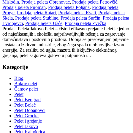
Mislođin
,
Prodaja peleta Obrenovac
,
Prodaja peleta Petrovčić
,
Prodaja peleta Piroman
,
Prodaja peleta Poljana
,
Prodaja peleta
Progar
,
Prodaja peleta Ratari
,
Prodaja peleta Rvati
,
Prodaja peleta
Skela
,
Prodaja peleta Stubline
,
Prodaja peleta Surčin
,
Prodaja peleta
Tvrdojevci
,
Prodaja peleta Ušće
,
Prodaja peleta Zvečka
Prodaja Peleta Jakovo Pelet – čisto i efikasno grejanje Pelet je jedno
od najefikasnijih i ekološki najprihvatljivijih rešenja za zagrevanje
domaćinstava i poslovnih prostora. Dobija se presovanjem piljevine
i ostataka iz drvne industrije, zbog čega spada u obnovljive izvore
energije. Za razliku od uglja, mazuta ili isključivo električnog
grejanja, pelet sagoreva gotovo u potpunosti i...
Kategorije
Blog
Bukov pelet
Čamov pelet
Pelet
Pelet Beograd
Pelet Boleč
Pelet Dobanovci
Pelet Grocka
Pelet i grejanje
Pelet Jakovo
Pelet Kaluđerica