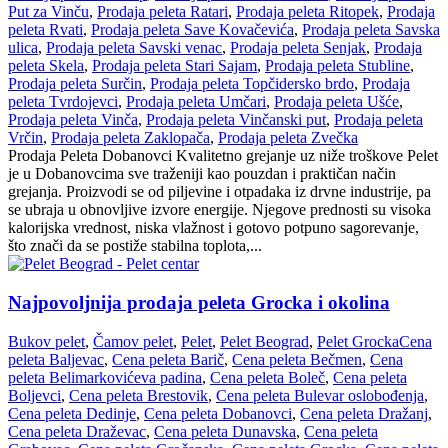
Put za Vinču
,
Prodaja peleta Ratari
,
Prodaja peleta Ritopek
,
Prodaja
peleta Rvati
,
Prodaja peleta Save Kovačevića
,
Prodaja peleta Savska
ulica
,
Prodaja peleta Savski venac
,
Prodaja peleta Senjak
,
Prodaja
peleta Skela
,
Prodaja peleta Stari Sajam
,
Prodaja peleta Stubline
,
Prodaja peleta Surčin
,
Prodaja peleta Topčidersko brdo
,
Prodaja
peleta Tvrdojevci
,
Prodaja peleta Umčari
,
Prodaja peleta Ušće
,
Prodaja peleta Vinča
,
Prodaja peleta Vinčanski put
,
Prodaja peleta
Vrčin
,
Prodaja peleta Zaklopača
,
Prodaja peleta Zvečka
Prodaja Peleta Dobanovci Kvalitetno grejanje uz niže troškove Pelet
je u Dobanovcima sve traženiji kao pouzdan i praktičan način
grejanja. Proizvodi se od piljevine i otpadaka iz drvne industrije, pa
se ubraja u obnovljive izvore energije. Njegove prednosti su visoka
kalorijska vrednost, niska vlažnost i gotovo potpuno sagorevanje,
što znači da se postiže stabilna toplota,...
Najpovoljnija prodaja peleta Grocka i okolina
Bukov pelet
,
Čamov pelet
,
Pelet
,
Pelet Beograd
,
Pelet Grocka
Cena
peleta Baljevac
,
Cena peleta Barič
,
Cena peleta Bečmen
,
Cena
peleta Belimarkovićeva padina
,
Cena peleta Boleč
,
Cena peleta
Boljevci
,
Cena peleta Brestovik
,
Cena peleta Bulevar oslobođenja
,
Cena peleta Dedinje
,
Cena peleta Dobanovci
,
Cena peleta Dražanj
,
Cena peleta Draževac
,
Cena peleta Dunavska
,
Cena peleta