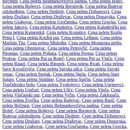
Bečmen
,
Cena peleta Belimarkovićeva padina
,
Cena peleta Boleč
,
Cena peleta Boljevci
,
Cena peleta Brestovik
,
Cena peleta Bulevar
oslobođenja
,
Cena peleta Dedinje
,
Cena peleta Dobanovci
,
Cena
peleta Dražanj
,
Cena peleta Draževac
,
Cena peleta Dunavska
,
Cena
peleta Grabovac
,
Cena peleta Gročanska
,
Cena peleta Grocka
,
Cena
peleta Jakovo
,
Cena peleta Kaluđerica
,
Cena peleta Kaluđerički put
,
Cena peleta Kamendol
,
Cena peleta Konatice
,
Cena peleta Kralja
Petra I
,
Cena peleta Kružni put
,
Cena peleta Leštane
,
Cena peleta
Maršala Tita
,
Cena peleta Mislođin
,
Cena peleta Mostarska petlja
,
Cena peleta Obrenovac
,
Cena peleta Petrovčić
,
Cena peleta
Piroman
,
Cena peleta Poljana
,
Cena peleta Progar
,
Cena peleta
Prokop
,
Cena peleta Put za Boleč
,
Cena peleta Put za Vinču
,
Cena
peleta Ratari
,
Cena peleta Ritopek
,
Cena peleta Rvati
,
Cena peleta
Save Kovačevića
,
Cena peleta Savska ulica
,
Cena peleta Savski
venac
,
Cena peleta Senjak
,
Cena peleta Skela
,
Cena peleta Stari
Sajam
,
Cena peleta Stubline
,
Cena peleta Surčin
,
Cena peleta
Topčidersko brdo
,
Cena peleta Tvrdojevci
,
Cena peleta Ugrinovci
,
Cena peleta Umčari
,
Cena peleta Ušće
,
Cena peleta Vinča
,
Cena
peleta Vinčanski put
,
Cena peleta Vrčin
,
Cena peleta Zaklopača
,
Cena peleta Zvečka
,
Cene peleta Baljevac
,
Cene peleta Barič
,
Cene
peleta Bečmen
,
Cene peleta Belimarkovićeva padina
,
Cene peleta
Boleč
,
Cene peleta Boljevci
,
Cene peleta Brestovik
,
Cene peleta
Bulevar oslobođenja
,
Cene peleta Dedinje
,
Cene peleta Dobanovci
,
Cene peleta Dražanj
,
Cene peleta Draževac
,
Cene peleta Dunavska
,
Cene peleta Grabovac
,
Cene peleta Gročanska
,
Cene peleta Grocka
,