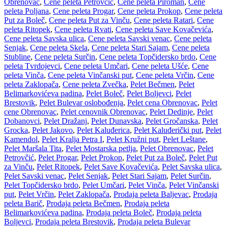
Obrenovac
,
Cene peleta Petrovčić
,
Cene peleta Piroman
,
Cene
peleta Poljana
,
Cene peleta Progar
,
Cene peleta Prokop
,
Cene peleta
Put za Boleč
,
Cene peleta Put za Vinču
,
Cene peleta Ratari
,
Cene
peleta Ritopek
,
Cene peleta Rvati
,
Cene peleta Save Kovačevića
,
Cene peleta Savska ulica
,
Cene peleta Savski venac
,
Cene peleta
Senjak
,
Cene peleta Skela
,
Cene peleta Stari Sajam
,
Cene peleta
Stubline
,
Cene peleta Surčin
,
Cene peleta Topčidersko brdo
,
Cene
peleta Tvrdojevci
,
Cene peleta Umčari
,
Cene peleta Ušće
,
Cene
peleta Vinča
,
Cene peleta Vinčanski put
,
Cene peleta Vrčin
,
Cene
peleta Zaklopača
,
Cene peleta Zvečka
,
Pelet Bečmen
,
Pelet
Belimarkovićeva padina
,
Pelet Boleč
,
Pelet Boljevci
,
Pelet
Brestovik
,
Pelet Bulevar oslobođenja
,
Pelet cena Obrenovac
,
Pelet
cene Obrenovac
,
Pelet cenovnik Obrenovac
,
Pelet Dedinje
,
Pelet
Dobanovci
,
Pelet Dražanj
,
Pelet Dunavska
,
Pelet Gročanska
,
Pelet
Grocka
,
Pelet Jakovo
,
Pelet Kaluđerica
,
Pelet Kaluđerički put
,
Pelet
Kamendol
,
Pelet Kralja Petra I
,
Pelet Kružni put
,
Pelet Leštane
,
Pelet Maršala Tita
,
Pelet Mostarska petlja
,
Pelet Obrenovac
,
Pelet
Petrovčić
,
Pelet Progar
,
Pelet Prokop
,
Pelet Put za Boleč
,
Pelet Put
za Vinču
,
Pelet Ritopek
,
Pelet Save Kovačevića
,
Pelet Savska ulica
,
Pelet Savski venac
,
Pelet Senjak
,
Pelet Stari Sajam
,
Pelet Surčin
,
Pelet Topčidersko brdo
,
Pelet Umčari
,
Pelet Vinča
,
Pelet Vinčanski
put
,
Pelet Vrčin
,
Pelet Zaklopača
,
Prodaja peleta Baljevac
,
Prodaja
peleta Barič
,
Prodaja peleta Bečmen
,
Prodaja peleta
Belimarkovićeva padina
,
Prodaja peleta Boleč
,
Prodaja peleta
Boljevci
,
Prodaja peleta Brestovik
,
Prodaja peleta Bulevar