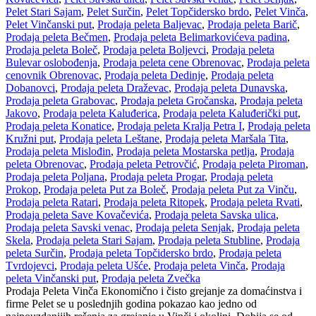
Pelet Stari Sajam
,
Pelet Surčin
,
Pelet Topčidersko brdo
,
Pelet Vinča
,
Pelet Vinčanski put
,
Prodaja peleta Baljevac
,
Prodaja peleta Barič
,
Prodaja peleta Bečmen
,
Prodaja peleta Belimarkovićeva padina
,
Prodaja peleta Boleč
,
Prodaja peleta Boljevci
,
Prodaja peleta
Bulevar oslobođenja
,
Prodaja peleta cene Obrenovac
,
Prodaja peleta
cenovnik Obrenovac
,
Prodaja peleta Dedinje
,
Prodaja peleta
Dobanovci
,
Prodaja peleta Draževac
,
Prodaja peleta Dunavska
,
Prodaja peleta Grabovac
,
Prodaja peleta Gročanska
,
Prodaja peleta
Jakovo
,
Prodaja peleta Kaluđerica
,
Prodaja peleta Kaluđerički put
,
Prodaja peleta Konatice
,
Prodaja peleta Kralja Petra I
,
Prodaja peleta
Kružni put
,
Prodaja peleta Leštane
,
Prodaja peleta Maršala Tita
,
Prodaja peleta Mislođin
,
Prodaja peleta Mostarska petlja
,
Prodaja
peleta Obrenovac
,
Prodaja peleta Petrovčić
,
Prodaja peleta Piroman
,
Prodaja peleta Poljana
,
Prodaja peleta Progar
,
Prodaja peleta
Prokop
,
Prodaja peleta Put za Boleč
,
Prodaja peleta Put za Vinču
,
Prodaja peleta Ratari
,
Prodaja peleta Ritopek
,
Prodaja peleta Rvati
,
Prodaja peleta Save Kovačevića
,
Prodaja peleta Savska ulica
,
Prodaja peleta Savski venac
,
Prodaja peleta Senjak
,
Prodaja peleta
Skela
,
Prodaja peleta Stari Sajam
,
Prodaja peleta Stubline
,
Prodaja
peleta Surčin
,
Prodaja peleta Topčidersko brdo
,
Prodaja peleta
Tvrdojevci
,
Prodaja peleta Ušće
,
Prodaja peleta Vinča
,
Prodaja
peleta Vinčanski put
,
Prodaja peleta Zvečka
Prodaja Peleta Vinča Ekonomično i čisto grejanje za domaćinstva i
firme Pelet se u poslednjih godina pokazao kao jedno od