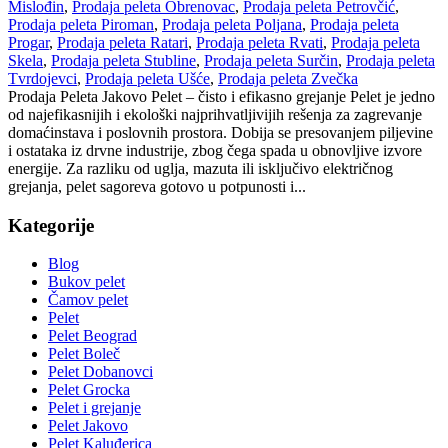
Mislođin
,
Prodaja peleta Obrenovac
,
Prodaja peleta Petrovčić
,
Prodaja peleta Piroman
,
Prodaja peleta Poljana
,
Prodaja peleta
Progar
,
Prodaja peleta Ratari
,
Prodaja peleta Rvati
,
Prodaja peleta
Skela
,
Prodaja peleta Stubline
,
Prodaja peleta Surčin
,
Prodaja peleta
Tvrdojevci
,
Prodaja peleta Ušće
,
Prodaja peleta Zvečka
Prodaja Peleta Jakovo Pelet – čisto i efikasno grejanje Pelet je jedno
od najefikasnijih i ekološki najprihvatljivijih rešenja za zagrevanje
domaćinstava i poslovnih prostora. Dobija se presovanjem piljevine
i ostataka iz drvne industrije, zbog čega spada u obnovljive izvore
energije. Za razliku od uglja, mazuta ili isključivo električnog
grejanja, pelet sagoreva gotovo u potpunosti i...
Kategorije
Blog
Bukov pelet
Čamov pelet
Pelet
Pelet Beograd
Pelet Boleč
Pelet Dobanovci
Pelet Grocka
Pelet i grejanje
Pelet Jakovo
Pelet Kaluđerica