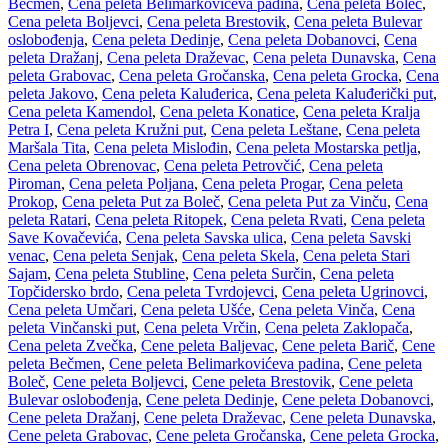
Bečmen
,
Cena peleta Belimarkovićeva padina
,
Cena peleta Boleč
,
Cena peleta Boljevci
,
Cena peleta Brestovik
,
Cena peleta Bulevar
oslobođenja
,
Cena peleta Dedinje
,
Cena peleta Dobanovci
,
Cena
peleta Dražanj
,
Cena peleta Draževac
,
Cena peleta Dunavska
,
Cena
peleta Grabovac
,
Cena peleta Gročanska
,
Cena peleta Grocka
,
Cena
peleta Jakovo
,
Cena peleta Kaluđerica
,
Cena peleta Kaluđerički put
,
Cena peleta Kamendol
,
Cena peleta Konatice
,
Cena peleta Kralja
Petra I
,
Cena peleta Kružni put
,
Cena peleta Leštane
,
Cena peleta
Maršala Tita
,
Cena peleta Mislođin
,
Cena peleta Mostarska petlja
,
Cena peleta Obrenovac
,
Cena peleta Petrovčić
,
Cena peleta
Piroman
,
Cena peleta Poljana
,
Cena peleta Progar
,
Cena peleta
Prokop
,
Cena peleta Put za Boleč
,
Cena peleta Put za Vinču
,
Cena
peleta Ratari
,
Cena peleta Ritopek
,
Cena peleta Rvati
,
Cena peleta
Save Kovačevića
,
Cena peleta Savska ulica
,
Cena peleta Savski
venac
,
Cena peleta Senjak
,
Cena peleta Skela
,
Cena peleta Stari
Sajam
,
Cena peleta Stubline
,
Cena peleta Surčin
,
Cena peleta
Topčidersko brdo
,
Cena peleta Tvrdojevci
,
Cena peleta Ugrinovci
,
Cena peleta Umčari
,
Cena peleta Ušće
,
Cena peleta Vinča
,
Cena
peleta Vinčanski put
,
Cena peleta Vrčin
,
Cena peleta Zaklopača
,
Cena peleta Zvečka
,
Cene peleta Baljevac
,
Cene peleta Barič
,
Cene
peleta Bečmen
,
Cene peleta Belimarkovićeva padina
,
Cene peleta
Boleč
,
Cene peleta Boljevci
,
Cene peleta Brestovik
,
Cene peleta
Bulevar oslobođenja
,
Cene peleta Dedinje
,
Cene peleta Dobanovci
,
Cene peleta Dražanj
,
Cene peleta Draževac
,
Cene peleta Dunavska
,
Cene peleta Grabovac
,
Cene peleta Gročanska
,
Cene peleta Grocka
,