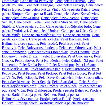
Obrenovac
,
Cene peleta Petrovčić
,
Cene peleta Piroman
,
Cene
peleta Poljana
,
Cene peleta Progar
,
Cene peleta Prokop
,
Cene peleta
Put za Boleč
,
Cene peleta Put za Vinču
,
Cene peleta Ratari
,
Cene
peleta Ritopek
,
Cene peleta Rvati
,
Cene peleta Save Kovačevića
,
Cene peleta Savska ulica
,
Cene peleta Savski venac
,
Cene peleta
Senjak
,
Cene peleta Skela
,
Cene peleta Stari Sajam
,
Cene peleta
Stubline
,
Cene peleta Surčin
,
Cene peleta Topčidersko brdo
,
Cene
peleta Tvrdojevci
,
Cene peleta Umčari
,
Cene peleta Ušće
,
Cene
peleta Vinča
,
Cene peleta Vinčanski put
,
Cene peleta Vrčin
,
Cene
peleta Zaklopača
,
Cene peleta Zvečka
,
Pelet Bečmen
,
Pelet
Belimarkovićeva padina
,
Pelet Boleč
,
Pelet Boljevci
,
Pelet
Brestovik
,
Pelet Bulevar oslobođenja
,
Pelet cena Obrenovac
,
Pelet
cene Obrenovac
,
Pelet cenovnik Obrenovac
,
Pelet Dedinje
,
Pelet
Dobanovci
,
Pelet Dražanj
,
Pelet Dunavska
,
Pelet Gročanska
,
Pelet
Grocka
,
Pelet Jakovo
,
Pelet Kaluđerica
,
Pelet Kaluđerički put
,
Pelet
Kamendol
,
Pelet Kralja Petra I
,
Pelet Kružni put
,
Pelet Leštane
,
Pelet Maršala Tita
,
Pelet Mostarska petlja
,
Pelet Obrenovac
,
Pelet
Petrovčić
,
Pelet Progar
,
Pelet Prokop
,
Pelet Put za Boleč
,
Pelet Put
za Vinču
,
Pelet Ritopek
,
Pelet Save Kovačevića
,
Pelet Savska ulica
,
Pelet Savski venac
,
Pelet Senjak
,
Pelet Stari Sajam
,
Pelet Surčin
,
Pelet Topčidersko brdo
,
Pelet Umčari
,
Pelet Vinča
,
Pelet Vinčanski
put
,
Pelet Vrčin
,
Pelet Zaklopača
,
Prodaja peleta Baljevac
,
Prodaja
peleta Barič
,
Prodaja peleta Bečmen
,
Prodaja peleta
Belimarkovićeva padina
,
Prodaja peleta Boleč
,
Prodaja peleta
Boljevci
,
Prodaja peleta Brestovik
,
Prodaja peleta Bulevar