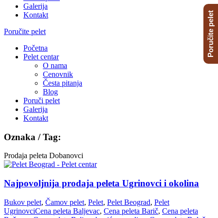
Galerija
Poručite pelet
Kontakt
Poručite pelet
Početna
Pelet centar
O nama
Cenovnik
Česta pitanja
Blog
Poruči pelet
Galerija
Kontakt
Oznaka / Tag:
Prodaja peleta Dobanovci
Najpovoljnija prodaja peleta Ugrinovci i okolina
Bukov pelet
,
Čamov pelet
,
Pelet
,
Pelet Beograd
,
Pelet
Ugrinovci
Cena peleta Baljevac
,
Cena peleta Barič
,
Cena peleta