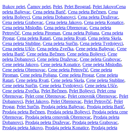
Bukov pelet
,
Čamov pelet
,
Pelet
,
Pelet Beograd
,
Pelet Jakovo
Cena
peleta Baljevac
,
Cena peleta Barič
,
Cena peleta Bečmen
,
Cena
peleta Boljevci
,
Cena peleta Dobanovci
,
Cena peleta Draževac
,
Cena peleta Grabovac
,
Cena peleta Jakovo
,
Cena peleta Konatice
,
Cena peleta Mislođin
,
Cena peleta Obrenovac
,
Cena peleta
Petrovčić
,
Cena peleta Piroman
,
Cena peleta Poljana
,
Cena peleta
Progar
,
Cena peleta Ratari
,
Cena peleta Rvati
,
Cena peleta Skela
,
Cena peleta Stubline
,
Cena peleta Surčin
,
Cena peleta Tvrdojevci
,
Cena peleta Ušće
,
Cena peleta Zvečka
,
Cene peleta Baljevac
,
Cene
peleta Barič
,
Cene peleta Bečmen
,
Cene peleta Boljevci
,
Cene
peleta Dobanovci
,
Cene peleta Draževac
,
Cene peleta Grabovac
,
Cene peleta Jakovo
,
Cene peleta Konatice
,
Cene peleta Mislođin
,
Cene peleta Obrenovac
,
Cene peleta Petrovčić
,
Cene peleta
Piroman
,
Cene peleta Poljana
,
Cene peleta Progar
,
Cene peleta
Ratari
,
Cene peleta Rvati
,
Cene peleta Skela
,
Cene peleta Stubline
,
Cene peleta Surčin
,
Cene peleta Tvrdojevci
,
Cene peleta Ušće
,
Cene peleta Zvečka
,
Pelet Bečmen
,
Pelet Boljevci
,
Pelet cena
Obrenovac
,
Pelet cene Obrenovac
,
Pelet cenovnik Obrenovac
,
Pelet
Dobanovci
,
Pelet Jakovo
,
Pelet Obrenovac
,
Pelet Petrovčić
,
Pelet
Progar
,
Pelet Surčin
,
Prodaja peleta Baljevac
,
Prodaja peleta Barič
,
Prodaja peleta Bečmen
,
Prodaja peleta Boljevci
,
Prodaja peleta cene
Obrenovac
,
Prodaja peleta cenovnik Obrenovac
,
Prodaja peleta
Dobanovci
,
Prodaja peleta Draževac
,
Prodaja peleta Grabovac
,
Prodaja peleta Jakovo
,
Prodaja peleta Konatice
,
Prodaja peleta