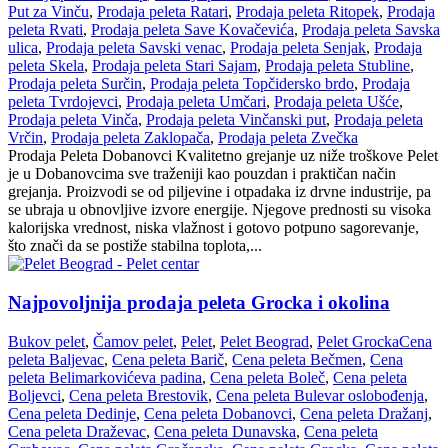
Put za Vinču
,
Prodaja peleta Ratari
,
Prodaja peleta Ritopek
,
Prodaja
peleta Rvati
,
Prodaja peleta Save Kovačevića
,
Prodaja peleta Savska
ulica
,
Prodaja peleta Savski venac
,
Prodaja peleta Senjak
,
Prodaja
peleta Skela
,
Prodaja peleta Stari Sajam
,
Prodaja peleta Stubline
,
Prodaja peleta Surčin
,
Prodaja peleta Topčidersko brdo
,
Prodaja
peleta Tvrdojevci
,
Prodaja peleta Umčari
,
Prodaja peleta Ušće
,
Prodaja peleta Vinča
,
Prodaja peleta Vinčanski put
,
Prodaja peleta
Vrčin
,
Prodaja peleta Zaklopača
,
Prodaja peleta Zvečka
Prodaja Peleta Dobanovci Kvalitetno grejanje uz niže troškove Pelet
je u Dobanovcima sve traženiji kao pouzdan i praktičan način
grejanja. Proizvodi se od piljevine i otpadaka iz drvne industrije, pa
se ubraja u obnovljive izvore energije. Njegove prednosti su visoka
kalorijska vrednost, niska vlažnost i gotovo potpuno sagorevanje,
što znači da se postiže stabilna toplota,...
Najpovoljnija prodaja peleta Grocka i okolina
Bukov pelet
,
Čamov pelet
,
Pelet
,
Pelet Beograd
,
Pelet Grocka
Cena
peleta Baljevac
,
Cena peleta Barič
,
Cena peleta Bečmen
,
Cena
peleta Belimarkovićeva padina
,
Cena peleta Boleč
,
Cena peleta
Boljevci
,
Cena peleta Brestovik
,
Cena peleta Bulevar oslobođenja
,
Cena peleta Dedinje
,
Cena peleta Dobanovci
,
Cena peleta Dražanj
,
Cena peleta Draževac
,
Cena peleta Dunavska
,
Cena peleta