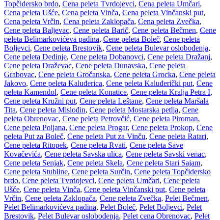
Topčidersko brdo
,
Cena peleta Tvrdojevci
,
Cena peleta Umčari
,
Cena peleta Ušće
,
Cena peleta Vinča
,
Cena peleta Vinčanski put
,
Cena peleta Vrčin
,
Cena peleta Zaklopača
,
Cena peleta Zvečka
,
Cene peleta Baljevac
,
Cene peleta Barič
,
Cene peleta Bečmen
,
Cene
peleta Belimarkovićeva padina
,
Cene peleta Boleč
,
Cene peleta
Boljevci
,
Cene peleta Brestovik
,
Cene peleta Bulevar oslobođenja
,
Cene peleta Dedinje
,
Cene peleta Dobanovci
,
Cene peleta Dražanj
,
Cene peleta Draževac
,
Cene peleta Dunavska
,
Cene peleta
Grabovac
,
Cene peleta Gročanska
,
Cene peleta Grocka
,
Cene peleta
Jakovo
,
Cene peleta Kaluđerica
,
Cene peleta Kaluđerički put
,
Cene
peleta Kamendol
,
Cene peleta Konatice
,
Cene peleta Kralja Petra I
,
Cene peleta Kružni put
,
Cene peleta Leštane
,
Cene peleta Maršala
Tita
,
Cene peleta Mislođin
,
Cene peleta Mostarska petlja
,
Cene
peleta Obrenovac
,
Cene peleta Petrovčić
,
Cene peleta Piroman
,
Cene peleta Poljana
,
Cene peleta Progar
,
Cene peleta Prokop
,
Cene
peleta Put za Boleč
,
Cene peleta Put za Vinču
,
Cene peleta Ratari
,
Cene peleta Ritopek
,
Cene peleta Rvati
,
Cene peleta Save
Kovačevića
,
Cene peleta Savska ulica
,
Cene peleta Savski venac
,
Cene peleta Senjak
,
Cene peleta Skela
,
Cene peleta Stari Sajam
,
Cene peleta Stubline
,
Cene peleta Surčin
,
Cene peleta Topčidersko
brdo
,
Cene peleta Tvrdojevci
,
Cene peleta Umčari
,
Cene peleta
Ušće
,
Cene peleta Vinča
,
Cene peleta Vinčanski put
,
Cene peleta
Vrčin
,
Cene peleta Zaklopača
,
Cene peleta Zvečka
,
Pelet Bečmen
,
Pelet Belimarkovićeva padina
,
Pelet Boleč
,
Pelet Boljevci
,
Pelet
Brestovik
,
Pelet Bulevar oslobođenja
,
Pelet cena Obrenovac
,
Pelet