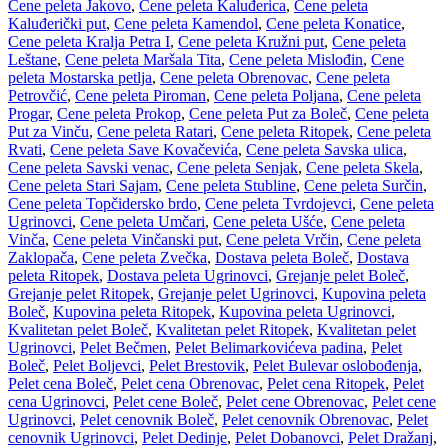
Cene peleta Jakovo
,
Cene peleta Kaluđerica
,
Cene peleta
Kaluđerički put
,
Cene peleta Kamendol
,
Cene peleta Konatice
,
Cene peleta Kralja Petra I
,
Cene peleta Kružni put
,
Cene peleta
Leštane
,
Cene peleta Maršala Tita
,
Cene peleta Mislođin
,
Cene
peleta Mostarska petlja
,
Cene peleta Obrenovac
,
Cene peleta
Petrovčić
,
Cene peleta Piroman
,
Cene peleta Poljana
,
Cene peleta
Progar
,
Cene peleta Prokop
,
Cene peleta Put za Boleč
,
Cene peleta
Put za Vinču
,
Cene peleta Ratari
,
Cene peleta Ritopek
,
Cene peleta
Rvati
,
Cene peleta Save Kovačevića
,
Cene peleta Savska ulica
,
Cene peleta Savski venac
,
Cene peleta Senjak
,
Cene peleta Skela
,
Cene peleta Stari Sajam
,
Cene peleta Stubline
,
Cene peleta Surčin
,
Cene peleta Topčidersko brdo
,
Cene peleta Tvrdojevci
,
Cene peleta
Ugrinovci
,
Cene peleta Umčari
,
Cene peleta Ušće
,
Cene peleta
Vinča
,
Cene peleta Vinčanski put
,
Cene peleta Vrčin
,
Cene peleta
Zaklopača
,
Cene peleta Zvečka
,
Dostava peleta Boleč
,
Dostava
peleta Ritopek
,
Dostava peleta Ugrinovci
,
Grejanje pelet Boleč
,
Grejanje pelet Ritopek
,
Grejanje pelet Ugrinovci
,
Kupovina peleta
Boleč
,
Kupovina peleta Ritopek
,
Kupovina peleta Ugrinovci
,
Kvalitetan pelet Boleč
,
Kvalitetan pelet Ritopek
,
Kvalitetan pelet
Ugrinovci
,
Pelet Bečmen
,
Pelet Belimarkovićeva padina
,
Pelet
Boleč
,
Pelet Boljevci
,
Pelet Brestovik
,
Pelet Bulevar oslobođenja
,
Pelet cena Boleč
,
Pelet cena Obrenovac
,
Pelet cena Ritopek
,
Pelet
cena Ugrinovci
,
Pelet cene Boleč
,
Pelet cene Obrenovac
,
Pelet cene
Ugrinovci
,
Pelet cenovnik Boleč
,
Pelet cenovnik Obrenovac
,
Pelet
cenovnik Ugrinovci
,
Pelet Dedinje
,
Pelet Dobanovci
,
Pelet Dražanj
,