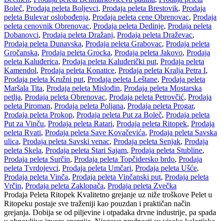
Boleč
,
Prodaja peleta Boljevci
,
Prodaja peleta Brestovik
,
Prodaja
peleta Bulevar oslobođenja
,
Prodaja peleta cene Obrenovac
,
Prodaja
peleta cenovnik Obrenovac
,
Prodaja peleta Dedinje
,
Prodaja peleta
Dobanovci
,
Prodaja peleta Dražanj
,
Prodaja peleta Draževac
,
Prodaja peleta Dunavska
,
Prodaja peleta Grabovac
,
Prodaja peleta
Gročanska
,
Prodaja peleta Grocka
,
Prodaja peleta Jakovo
,
Prodaja
peleta Kaluđerica
,
Prodaja peleta Kaluđerički put
,
Prodaja peleta
Kamendol
,
Prodaja peleta Konatice
,
Prodaja peleta Kralja Petra I
,
Prodaja peleta Kružni put
,
Prodaja peleta Leštane
,
Prodaja peleta
Maršala Tita
,
Prodaja peleta Mislođin
,
Prodaja peleta Mostarska
petlja
,
Prodaja peleta Obrenovac
,
Prodaja peleta Petrovčić
,
Prodaja
peleta Piroman
,
Prodaja peleta Poljana
,
Prodaja peleta Progar
,
Prodaja peleta Prokop
,
Prodaja peleta Put za Boleč
,
Prodaja peleta
Put za Vinču
,
Prodaja peleta Ratari
,
Prodaja peleta Ritopek
,
Prodaja
peleta Rvati
,
Prodaja peleta Save Kovačevića
,
Prodaja peleta Savska
ulica
,
Prodaja peleta Savski venac
,
Prodaja peleta Senjak
,
Prodaja
peleta Skela
,
Prodaja peleta Stari Sajam
,
Prodaja peleta Stubline
,
Prodaja peleta Surčin
,
Prodaja peleta Topčidersko brdo
,
Prodaja
peleta Tvrdojevci
,
Prodaja peleta Umčari
,
Prodaja peleta Ušće
,
Prodaja peleta Vinča
,
Prodaja peleta Vinčanski put
,
Prodaja peleta
Vrčin
,
Prodaja peleta Zaklopača
,
Prodaja peleta Zvečka
Prodaja Peleta Ritopek Kvalitetno grejanje uz niže troškove Pelet u
Ritopeku postaje sve traženiji kao pouzdan i praktičan način
grejanja. Dobija se od piljevine i otpadaka drvne industrije, pa spada