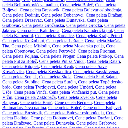
peleta Belimarkovićeva padina
,
Cena peleta Boleč
,
Cena peleta
Boljevci
,
Cena peleta Brestovik
,
Cena peleta Bulevar oslobođenja
,
Cena peleta Dedinje
,
Cena peleta Dobanovci
,
Cena peleta Dražanj
,
Cena peleta Draževac
,
Cena peleta Dunavska
,
Cena peleta
Grabovac
,
Cena peleta Gročanska
,
Cena peleta Grocka
,
Cena peleta
Jakovo
,
Cena peleta Kaluđerica
,
Cena peleta Kaluđerički put
,
Cena
peleta Kamendol
,
Cena peleta Konatice
,
Cena peleta Kralja Petra I
,
Cena peleta Kružni put
,
Cena peleta Leštane
,
Cena peleta Maršala
Tita
,
Cena peleta Mislođin
,
Cena peleta Mostarska petlja
,
Cena
peleta Obrenovac
,
Cena peleta Petrovčić
,
Cena peleta Piroman
,
Cena peleta Poljana
,
Cena peleta Progar
,
Cena peleta Prokop
,
Cena
peleta Put za Boleč
,
Cena peleta Put za Vinču
,
Cena peleta Ratari
,
Cena peleta Ritopek
,
Cena peleta Rvati
,
Cena peleta Save
Kovačevića
,
Cena peleta Savska ulica
,
Cena peleta Savski venac
,
Cena peleta Senjak
,
Cena peleta Skela
,
Cena peleta Stari Sajam
,
Cena peleta Stubline
,
Cena peleta Surčin
,
Cena peleta Topčidersko
brdo
,
Cena peleta Tvrdojevci
,
Cena peleta Umčari
,
Cena peleta
Ušće
,
Cena peleta Vinča
,
Cena peleta Vinčanski put
,
Cena peleta
Vrčin
,
Cena peleta Zaklopača
,
Cena peleta Zvečka
,
Cene peleta
Baljevac
,
Cene peleta Barič
,
Cene peleta Bečmen
,
Cene peleta
Belimarkovićeva padina
,
Cene peleta Boleč
,
Cene peleta Boljevci
,
Cene peleta Brestovik
,
Cene peleta Bulevar oslobođenja
,
Cene
peleta Dedinje
,
Cene peleta Dobanovci
,
Cene peleta Dražanj
,
Cene
peleta Draževac
,
Cene peleta Dunavska
,
Cene peleta Grabovac
,