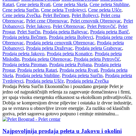
Ratari
,
Cene peleta Rvati
,
Cene peleta Skela
,
Cene peleta Stubline
,
Cene peleta Surčin
,
Cene peleta Tvrdojevci
,
Cene peleta Ušće
,
Cene peleta Zvečka
,
Pelet Bečmen
,
Pelet Boljevci
,
Pelet cena
Obrenovac
,
Pelet cene Obrenovac
,
Pelet cenovnik Obrenovac
,
Pelet
Dobanovci
,
Pelet Jakovo
,
Pelet Obrenovac
,
Pelet Petrovčić
,
Pelet
Progar
,
Pelet Surčin
,
Prodaja peleta Baljevac
,
Prodaja peleta Barič
,
Prodaja peleta Bečmen
,
Prodaja peleta Boljevci
,
Prodaja peleta cene
Obrenovac
,
Prodaja peleta cenovnik Obrenovac
,
Prodaja peleta
Dobanovci
,
Prodaja peleta Draževac
,
Prodaja peleta Grabovac
,
Prodaja peleta Jakovo
,
Prodaja peleta Konatice
,
Prodaja peleta
Mislođin
,
Prodaja peleta Obrenovac
,
Prodaja peleta Petrovčić
,
Prodaja peleta Piroman
,
Prodaja peleta Poljana
,
Prodaja peleta
Progar
,
Prodaja peleta Ratari
,
Prodaja peleta Rvati
,
Prodaja peleta
Skela
,
Prodaja peleta Stubline
,
Prodaja peleta Surčin
,
Prodaja peleta
Tvrdojevci
,
Prodaja peleta Ušće
,
Prodaja peleta Zvečka
Prodaja Peleta Surčin Ekonomično i pouzdano grejanje Pelet je
jedno od najpraktičnijih rešenja za zagrevanje domaćinstava i firmi,
jer spaja visoku energetsku efikasnost sa ekološkom prihvatljivošću.
Dobija se kompresijom drvne piljevine i ostataka iz drvne industrije,
pa se svrstava u obnovljive izvore energije. Za razliku od klasičnih
goriva, pelet sagoreva gotovo potpuno i emituje minimalnu...
Najpovoljnija prodaja peleta u Jakovu i okolini