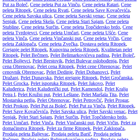
Put za Boleč
,
Cene peleta Put za Vinču
,
Cene peleta Ratari
,
Cene
peleta Ritopek
,
Cene peleta Rvati
,
Cene peleta Save Kovačevića
,
Cene peleta Savska ulica
,
Cene peleta Savski venac
,
Cene peleta
Senjak
,
Cene peleta Skela
,
Cene peleta Stari Sajam
,
Cene peleta
Stubline
,
Cene peleta Surčin
,
Cene peleta Topčidersko brdo
,
Cene
peleta Tvrdojevci
,
Cene peleta Umčari
,
Cene peleta Ušće
,
Cene
peleta Vinča
,
Cene peleta Vinčanski put
,
Cene peleta Vrčin
,
Cene
peleta Zaklopača
,
Cene peleta Zvečka
,
Dostava peleta Ritopek
,
Grejanje pelet Ritopek
,
Kupovina peleta Ritopek
,
Kvalitetan pelet
Ritopek
,
Pelet Bečmen
,
Pelet Belimarkovićeva padina
,
Pelet Boleč
,
Pelet Boljevci
,
Pelet Brestovik
,
Pelet Bulevar oslobođenja
,
Pelet
cena Obrenovac
,
Pelet cena Ritopek
,
Pelet cene Obrenovac
,
Pelet
cenovnik Obrenovac
,
Pelet Dedinje
,
Pelet Dobanovci
,
Pelet
Dražanj
,
Pelet Dunavska
,
Pelet grejanje Ritopek
,
Pelet Gročanska
,
Pelet Grocka
,
Pelet isporuka Ritopek
,
Pelet Jakovo
,
Pelet
Kaluđerica
,
Pelet Kaluđerički put
,
Pelet Kamendol
,
Pelet Kralja
Petra I
,
Pelet Kružni put
,
Pelet Leštane
,
Pelet Maršala Tita
,
Pelet
Mostarska petlja
,
Pelet Obrenovac
,
Pelet Petrovčić
,
Pelet Progar
,
Pelet Prokop
,
Pelet Put za Boleč
,
Pelet Put za Vinču
,
Pelet Ritopek
,
Pelet Save Kovačevića
,
Pelet Savska ulica
,
Pelet Savski venac
,
Pelet
Senjak
,
Pelet Stari Sajam
,
Pelet Surčin
,
Pelet Topčidersko brdo
,
Pelet Umčari
,
Pelet Vinča
,
Pelet Vinčanski put
,
Pelet Vrčin
,
Pelet za
domaćinstva Ritopek
,
Pelet za firme Ritopek
,
Pelet Zaklopača
,
Prodaja peleta Baljevac
,
Prodaja peleta Barič
,
Prodaja peleta
Bečmen
,
Prodaja peleta Belimarkovićeva padina
,
Prodaja peleta