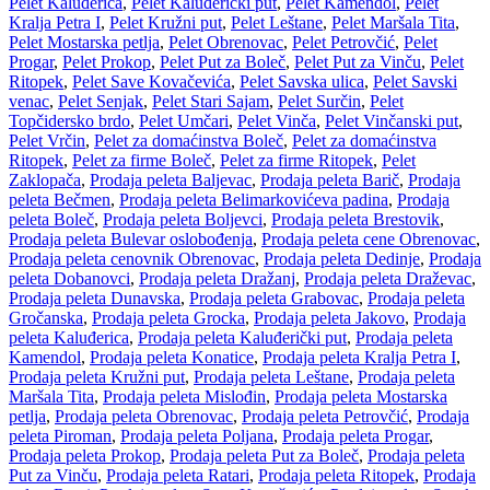
Pelet Kaluđerica
,
Pelet Kaluđerički put
,
Pelet Kamendol
,
Pelet
Kralja Petra I
,
Pelet Kružni put
,
Pelet Leštane
,
Pelet Maršala Tita
,
Pelet Mostarska petlja
,
Pelet Obrenovac
,
Pelet Petrovčić
,
Pelet
Progar
,
Pelet Prokop
,
Pelet Put za Boleč
,
Pelet Put za Vinču
,
Pelet
Ritopek
,
Pelet Save Kovačevića
,
Pelet Savska ulica
,
Pelet Savski
venac
,
Pelet Senjak
,
Pelet Stari Sajam
,
Pelet Surčin
,
Pelet
Topčidersko brdo
,
Pelet Umčari
,
Pelet Vinča
,
Pelet Vinčanski put
,
Pelet Vrčin
,
Pelet za domaćinstva Boleč
,
Pelet za domaćinstva
Ritopek
,
Pelet za firme Boleč
,
Pelet za firme Ritopek
,
Pelet
Zaklopača
,
Prodaja peleta Baljevac
,
Prodaja peleta Barič
,
Prodaja
peleta Bečmen
,
Prodaja peleta Belimarkovićeva padina
,
Prodaja
peleta Boleč
,
Prodaja peleta Boljevci
,
Prodaja peleta Brestovik
,
Prodaja peleta Bulevar oslobođenja
,
Prodaja peleta cene Obrenovac
,
Prodaja peleta cenovnik Obrenovac
,
Prodaja peleta Dedinje
,
Prodaja
peleta Dobanovci
,
Prodaja peleta Dražanj
,
Prodaja peleta Draževac
,
Prodaja peleta Dunavska
,
Prodaja peleta Grabovac
,
Prodaja peleta
Gročanska
,
Prodaja peleta Grocka
,
Prodaja peleta Jakovo
,
Prodaja
peleta Kaluđerica
,
Prodaja peleta Kaluđerički put
,
Prodaja peleta
Kamendol
,
Prodaja peleta Konatice
,
Prodaja peleta Kralja Petra I
,
Prodaja peleta Kružni put
,
Prodaja peleta Leštane
,
Prodaja peleta
Maršala Tita
,
Prodaja peleta Mislođin
,
Prodaja peleta Mostarska
petlja
,
Prodaja peleta Obrenovac
,
Prodaja peleta Petrovčić
,
Prodaja
peleta Piroman
,
Prodaja peleta Poljana
,
Prodaja peleta Progar
,
Prodaja peleta Prokop
,
Prodaja peleta Put za Boleč
,
Prodaja peleta
Put za Vinču
,
Prodaja peleta Ratari
,
Prodaja peleta Ritopek
,
Prodaja