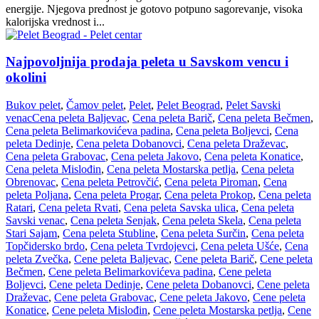
energije. Njegova prednost je gotovo potpuno sagorevanje, visoka
kalorijska vrednost i...
Najpovoljnija prodaja peleta u Savskom vencu i
okolini
Bukov pelet
,
Čamov pelet
,
Pelet
,
Pelet Beograd
,
Pelet Savski
venac
Cena peleta Baljevac
,
Cena peleta Barič
,
Cena peleta Bečmen
,
Cena peleta Belimarkovićeva padina
,
Cena peleta Boljevci
,
Cena
peleta Dedinje
,
Cena peleta Dobanovci
,
Cena peleta Draževac
,
Cena peleta Grabovac
,
Cena peleta Jakovo
,
Cena peleta Konatice
,
Cena peleta Mislođin
,
Cena peleta Mostarska petlja
,
Cena peleta
Obrenovac
,
Cena peleta Petrovčić
,
Cena peleta Piroman
,
Cena
peleta Poljana
,
Cena peleta Progar
,
Cena peleta Prokop
,
Cena peleta
Ratari
,
Cena peleta Rvati
,
Cena peleta Savska ulica
,
Cena peleta
Savski venac
,
Cena peleta Senjak
,
Cena peleta Skela
,
Cena peleta
Stari Sajam
,
Cena peleta Stubline
,
Cena peleta Surčin
,
Cena peleta
Topčidersko brdo
,
Cena peleta Tvrdojevci
,
Cena peleta Ušće
,
Cena
peleta Zvečka
,
Cene peleta Baljevac
,
Cene peleta Barič
,
Cene peleta
Bečmen
,
Cene peleta Belimarkovićeva padina
,
Cene peleta
Boljevci
,
Cene peleta Dedinje
,
Cene peleta Dobanovci
,
Cene peleta
Draževac
,
Cene peleta Grabovac
,
Cene peleta Jakovo
,
Cene peleta
Konatice
,
Cene peleta Mislođin
,
Cene peleta Mostarska petlja
,
Cene