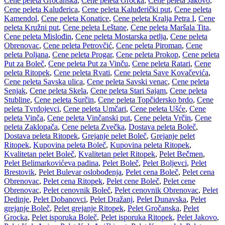
Cene peleta Gročanska
,
Cene peleta Grocka
,
Cene peleta Jakovo
,
Cene peleta Kaluđerica
,
Cene peleta Kaluđerički put
,
Cene peleta
Kamendol
,
Cene peleta Konatice
,
Cene peleta Kralja Petra I
,
Cene
peleta Kružni put
,
Cene peleta Leštane
,
Cene peleta Maršala Tita
,
Cene peleta Mislođin
,
Cene peleta Mostarska petlja
,
Cene peleta
Obrenovac
,
Cene peleta Petrovčić
,
Cene peleta Piroman
,
Cene
peleta Poljana
,
Cene peleta Progar
,
Cene peleta Prokop
,
Cene peleta
Put za Boleč
,
Cene peleta Put za Vinču
,
Cene peleta Ratari
,
Cene
peleta Ritopek
,
Cene peleta Rvati
,
Cene peleta Save Kovačevića
,
Cene peleta Savska ulica
,
Cene peleta Savski venac
,
Cene peleta
Senjak
,
Cene peleta Skela
,
Cene peleta Stari Sajam
,
Cene peleta
Stubline
,
Cene peleta Surčin
,
Cene peleta Topčidersko brdo
,
Cene
peleta Tvrdojevci
,
Cene peleta Umčari
,
Cene peleta Ušće
,
Cene
peleta Vinča
,
Cene peleta Vinčanski put
,
Cene peleta Vrčin
,
Cene
peleta Zaklopača
,
Cene peleta Zvečka
,
Dostava peleta Boleč
,
Dostava peleta Ritopek
,
Grejanje pelet Boleč
,
Grejanje pelet
Ritopek
,
Kupovina peleta Boleč
,
Kupovina peleta Ritopek
,
Kvalitetan pelet Boleč
,
Kvalitetan pelet Ritopek
,
Pelet Bečmen
,
Pelet Belimarkovićeva padina
,
Pelet Boleč
,
Pelet Boljevci
,
Pelet
Brestovik
,
Pelet Bulevar oslobođenja
,
Pelet cena Boleč
,
Pelet cena
Obrenovac
,
Pelet cena Ritopek
,
Pelet cene Boleč
,
Pelet cene
Obrenovac
,
Pelet cenovnik Boleč
,
Pelet cenovnik Obrenovac
,
Pelet
Dedinje
,
Pelet Dobanovci
,
Pelet Dražanj
,
Pelet Dunavska
,
Pelet
grejanje Boleč
,
Pelet grejanje Ritopek
,
Pelet Gročanska
,
Pelet
Grocka
,
Pelet isporuka Boleč
,
Pelet isporuka Ritopek
,
Pelet Jakovo
,