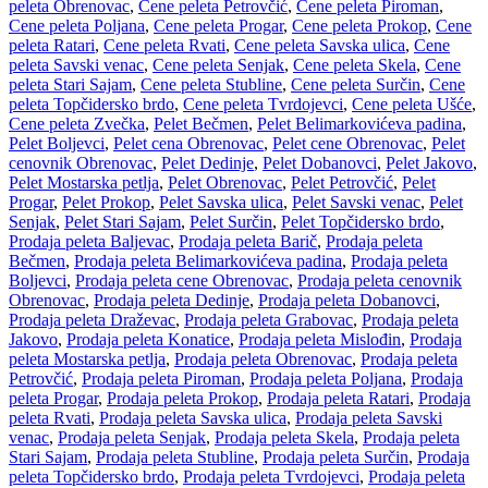
peleta Obrenovac
,
Cene peleta Petrovčić
,
Cene peleta Piroman
,
Cene peleta Poljana
,
Cene peleta Progar
,
Cene peleta Prokop
,
Cene
peleta Ratari
,
Cene peleta Rvati
,
Cene peleta Savska ulica
,
Cene
peleta Savski venac
,
Cene peleta Senjak
,
Cene peleta Skela
,
Cene
peleta Stari Sajam
,
Cene peleta Stubline
,
Cene peleta Surčin
,
Cene
peleta Topčidersko brdo
,
Cene peleta Tvrdojevci
,
Cene peleta Ušće
,
Cene peleta Zvečka
,
Pelet Bečmen
,
Pelet Belimarkovićeva padina
,
Pelet Boljevci
,
Pelet cena Obrenovac
,
Pelet cene Obrenovac
,
Pelet
cenovnik Obrenovac
,
Pelet Dedinje
,
Pelet Dobanovci
,
Pelet Jakovo
,
Pelet Mostarska petlja
,
Pelet Obrenovac
,
Pelet Petrovčić
,
Pelet
Progar
,
Pelet Prokop
,
Pelet Savska ulica
,
Pelet Savski venac
,
Pelet
Senjak
,
Pelet Stari Sajam
,
Pelet Surčin
,
Pelet Topčidersko brdo
,
Prodaja peleta Baljevac
,
Prodaja peleta Barič
,
Prodaja peleta
Bečmen
,
Prodaja peleta Belimarkovićeva padina
,
Prodaja peleta
Boljevci
,
Prodaja peleta cene Obrenovac
,
Prodaja peleta cenovnik
Obrenovac
,
Prodaja peleta Dedinje
,
Prodaja peleta Dobanovci
,
Prodaja peleta Draževac
,
Prodaja peleta Grabovac
,
Prodaja peleta
Jakovo
,
Prodaja peleta Konatice
,
Prodaja peleta Mislođin
,
Prodaja
peleta Mostarska petlja
,
Prodaja peleta Obrenovac
,
Prodaja peleta
Petrovčić
,
Prodaja peleta Piroman
,
Prodaja peleta Poljana
,
Prodaja
peleta Progar
,
Prodaja peleta Prokop
,
Prodaja peleta Ratari
,
Prodaja
peleta Rvati
,
Prodaja peleta Savska ulica
,
Prodaja peleta Savski
venac
,
Prodaja peleta Senjak
,
Prodaja peleta Skela
,
Prodaja peleta
Stari Sajam
,
Prodaja peleta Stubline
,
Prodaja peleta Surčin
,
Prodaja
peleta Topčidersko brdo
,
Prodaja peleta Tvrdojevci
,
Prodaja peleta