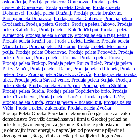
oslobođenja
,
Prodaja peleta cene Obrenovac
,
Prodaja peleta
cenovnik Obrenovac
,
Prodaja peleta Dedinje
,
Prodaja peleta
Dobanovci
,
Prodaja peleta Dražanj
,
Prodaja peleta Draževac
,
Prodaja peleta Dunavska
,
Prodaja peleta Grabovac
,
Prodaja peleta
Gročanska
,
Prodaja peleta Grocka
,
Prodaja peleta Jakovo
,
Prodaja
peleta Kaluđerica
,
Prodaja peleta Kaluđerički put
,
Prodaja peleta
Kamendol
,
Prodaja peleta Konatice
,
Prodaja peleta Kralja Petra I
,
Prodaja peleta Kružni put
,
Prodaja peleta Leštane
,
Prodaja peleta
Maršala Tita
,
Prodaja peleta Mislođin
,
Prodaja peleta Mostarska
petlja
,
Prodaja peleta Obrenovac
,
Prodaja peleta Petrovčić
,
Prodaja
peleta Piroman
,
Prodaja peleta Poljana
,
Prodaja peleta Progar
,
Prodaja peleta Prokop
,
Prodaja peleta Put za Boleč
,
Prodaja peleta
Put za Vinču
,
Prodaja peleta Ratari
,
Prodaja peleta Ritopek
,
Prodaja
peleta Rvati
,
Prodaja peleta Save Kovačevića
,
Prodaja peleta Savska
ulica
,
Prodaja peleta Savski venac
,
Prodaja peleta Senjak
,
Prodaja
peleta Skela
,
Prodaja peleta Stari Sajam
,
Prodaja peleta Stubline
,
Prodaja peleta Surčin
,
Prodaja peleta Topčidersko brdo
,
Prodaja
peleta Tvrdojevci
,
Prodaja peleta Umčari
,
Prodaja peleta Ušće
,
Prodaja peleta Vinča
,
Prodaja peleta Vinčanski put
,
Prodaja peleta
Vrčin
,
Prodaja peleta Zaklopača
,
Prodaja peleta Zvečka
Prodaja Peleta Grocka Pouzdano i ekonomično grejanje za svako
domaćinstvo Sve više domaćinstava i firmi u Grockoj prelazi na
pelet kao glavni energent za grejanje. Razlog je jednostavan – pelet
je obnovljiv izvor energije, napravljen od presovane piljevine i
drvnog otpada, što ga čini ekološki prihvatljivim i dugoročno