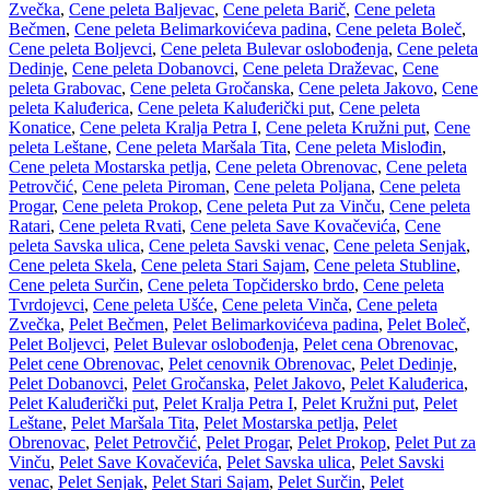
Zvečka
,
Cene peleta Baljevac
,
Cene peleta Barič
,
Cene peleta
Bečmen
,
Cene peleta Belimarkovićeva padina
,
Cene peleta Boleč
,
Cene peleta Boljevci
,
Cene peleta Bulevar oslobođenja
,
Cene peleta
Dedinje
,
Cene peleta Dobanovci
,
Cene peleta Draževac
,
Cene
peleta Grabovac
,
Cene peleta Gročanska
,
Cene peleta Jakovo
,
Cene
peleta Kaluđerica
,
Cene peleta Kaluđerički put
,
Cene peleta
Konatice
,
Cene peleta Kralja Petra I
,
Cene peleta Kružni put
,
Cene
peleta Leštane
,
Cene peleta Maršala Tita
,
Cene peleta Mislođin
,
Cene peleta Mostarska petlja
,
Cene peleta Obrenovac
,
Cene peleta
Petrovčić
,
Cene peleta Piroman
,
Cene peleta Poljana
,
Cene peleta
Progar
,
Cene peleta Prokop
,
Cene peleta Put za Vinču
,
Cene peleta
Ratari
,
Cene peleta Rvati
,
Cene peleta Save Kovačevića
,
Cene
peleta Savska ulica
,
Cene peleta Savski venac
,
Cene peleta Senjak
,
Cene peleta Skela
,
Cene peleta Stari Sajam
,
Cene peleta Stubline
,
Cene peleta Surčin
,
Cene peleta Topčidersko brdo
,
Cene peleta
Tvrdojevci
,
Cene peleta Ušće
,
Cene peleta Vinča
,
Cene peleta
Zvečka
,
Pelet Bečmen
,
Pelet Belimarkovićeva padina
,
Pelet Boleč
,
Pelet Boljevci
,
Pelet Bulevar oslobođenja
,
Pelet cena Obrenovac
,
Pelet cene Obrenovac
,
Pelet cenovnik Obrenovac
,
Pelet Dedinje
,
Pelet Dobanovci
,
Pelet Gročanska
,
Pelet Jakovo
,
Pelet Kaluđerica
,
Pelet Kaluđerički put
,
Pelet Kralja Petra I
,
Pelet Kružni put
,
Pelet
Leštane
,
Pelet Maršala Tita
,
Pelet Mostarska petlja
,
Pelet
Obrenovac
,
Pelet Petrovčić
,
Pelet Progar
,
Pelet Prokop
,
Pelet Put za
Vinču
,
Pelet Save Kovačevića
,
Pelet Savska ulica
,
Pelet Savski
venac
,
Pelet Senjak
,
Pelet Stari Sajam
,
Pelet Surčin
,
Pelet