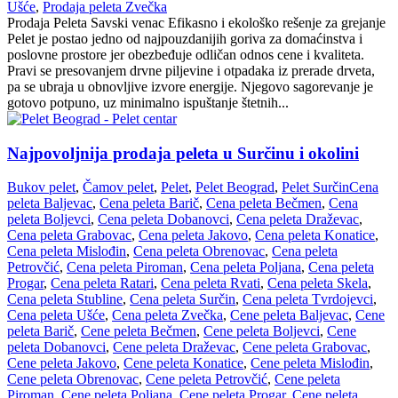
Ušće
,
Prodaja peleta Zvečka
Prodaja Peleta Savski venac Efikasno i ekološko rešenje za grejanje
Pelet je postao jedno od najpouzdanijih goriva za domaćinstva i
poslovne prostore jer obezbeđuje odličan odnos cene i kvaliteta.
Pravi se presovanjem drvne piljevine i otpadaka iz prerade drveta,
pa se ubraja u obnovljive izvore energije. Njegovo sagorevanje je
gotovo potpuno, uz minimalno ispuštanje štetnih...
Najpovoljnija prodaja peleta u Surčinu i okolini
Bukov pelet
,
Čamov pelet
,
Pelet
,
Pelet Beograd
,
Pelet Surčin
Cena
peleta Baljevac
,
Cena peleta Barič
,
Cena peleta Bečmen
,
Cena
peleta Boljevci
,
Cena peleta Dobanovci
,
Cena peleta Draževac
,
Cena peleta Grabovac
,
Cena peleta Jakovo
,
Cena peleta Konatice
,
Cena peleta Mislođin
,
Cena peleta Obrenovac
,
Cena peleta
Petrovčić
,
Cena peleta Piroman
,
Cena peleta Poljana
,
Cena peleta
Progar
,
Cena peleta Ratari
,
Cena peleta Rvati
,
Cena peleta Skela
,
Cena peleta Stubline
,
Cena peleta Surčin
,
Cena peleta Tvrdojevci
,
Cena peleta Ušće
,
Cena peleta Zvečka
,
Cene peleta Baljevac
,
Cene
peleta Barič
,
Cene peleta Bečmen
,
Cene peleta Boljevci
,
Cene
peleta Dobanovci
,
Cene peleta Draževac
,
Cene peleta Grabovac
,
Cene peleta Jakovo
,
Cene peleta Konatice
,
Cene peleta Mislođin
,
Cene peleta Obrenovac
,
Cene peleta Petrovčić
,
Cene peleta
Piroman
,
Cene peleta Poljana
,
Cene peleta Progar
,
Cene peleta