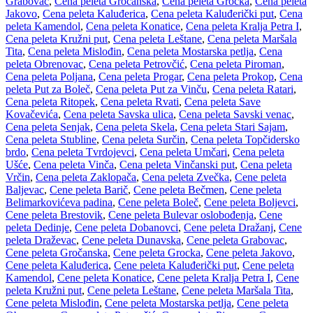
Grabovac
,
Cena peleta Gročanska
,
Cena peleta Grocka
,
Cena peleta
Jakovo
,
Cena peleta Kaluđerica
,
Cena peleta Kaluđerički put
,
Cena
peleta Kamendol
,
Cena peleta Konatice
,
Cena peleta Kralja Petra I
,
Cena peleta Kružni put
,
Cena peleta Leštane
,
Cena peleta Maršala
Tita
,
Cena peleta Mislođin
,
Cena peleta Mostarska petlja
,
Cena
peleta Obrenovac
,
Cena peleta Petrovčić
,
Cena peleta Piroman
,
Cena peleta Poljana
,
Cena peleta Progar
,
Cena peleta Prokop
,
Cena
peleta Put za Boleč
,
Cena peleta Put za Vinču
,
Cena peleta Ratari
,
Cena peleta Ritopek
,
Cena peleta Rvati
,
Cena peleta Save
Kovačevića
,
Cena peleta Savska ulica
,
Cena peleta Savski venac
,
Cena peleta Senjak
,
Cena peleta Skela
,
Cena peleta Stari Sajam
,
Cena peleta Stubline
,
Cena peleta Surčin
,
Cena peleta Topčidersko
brdo
,
Cena peleta Tvrdojevci
,
Cena peleta Umčari
,
Cena peleta
Ušće
,
Cena peleta Vinča
,
Cena peleta Vinčanski put
,
Cena peleta
Vrčin
,
Cena peleta Zaklopača
,
Cena peleta Zvečka
,
Cene peleta
Baljevac
,
Cene peleta Barič
,
Cene peleta Bečmen
,
Cene peleta
Belimarkovićeva padina
,
Cene peleta Boleč
,
Cene peleta Boljevci
,
Cene peleta Brestovik
,
Cene peleta Bulevar oslobođenja
,
Cene
peleta Dedinje
,
Cene peleta Dobanovci
,
Cene peleta Dražanj
,
Cene
peleta Draževac
,
Cene peleta Dunavska
,
Cene peleta Grabovac
,
Cene peleta Gročanska
,
Cene peleta Grocka
,
Cene peleta Jakovo
,
Cene peleta Kaluđerica
,
Cene peleta Kaluđerički put
,
Cene peleta
Kamendol
,
Cene peleta Konatice
,
Cene peleta Kralja Petra I
,
Cene
peleta Kružni put
,
Cene peleta Leštane
,
Cene peleta Maršala Tita
,
Cene peleta Mislođin
,
Cene peleta Mostarska petlja
,
Cene peleta