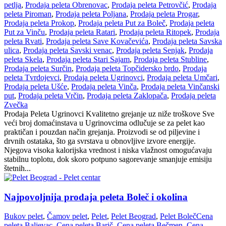
petlja
,
Prodaja peleta Obrenovac
,
Prodaja peleta Petrovčić
,
Prodaja
peleta Piroman
,
Prodaja peleta Poljana
,
Prodaja peleta Progar
,
Prodaja peleta Prokop
,
Prodaja peleta Put za Boleč
,
Prodaja peleta
Put za Vinču
,
Prodaja peleta Ratari
,
Prodaja peleta Ritopek
,
Prodaja
peleta Rvati
,
Prodaja peleta Save Kovačevića
,
Prodaja peleta Savska
ulica
,
Prodaja peleta Savski venac
,
Prodaja peleta Senjak
,
Prodaja
peleta Skela
,
Prodaja peleta Stari Sajam
,
Prodaja peleta Stubline
,
Prodaja peleta Surčin
,
Prodaja peleta Topčidersko brdo
,
Prodaja
peleta Tvrdojevci
,
Prodaja peleta Ugrinovci
,
Prodaja peleta Umčari
,
Prodaja peleta Ušće
,
Prodaja peleta Vinča
,
Prodaja peleta Vinčanski
put
,
Prodaja peleta Vrčin
,
Prodaja peleta Zaklopača
,
Prodaja peleta
Zvečka
Prodaja Peleta Ugrinovci Kvalitetno grejanje uz niže troškove Sve
veći broj domaćinstava u Ugrinovcima odlučuje se za pelet kao
praktičan i pouzdan način grejanja. Proizvodi se od piljevine i
drvnih ostataka, što ga svrstava u obnovljive izvore energije.
Njegova visoka kalorijska vrednost i niska vlažnost omogućavaju
stabilnu toplotu, dok skoro potpuno sagorevanje smanjuje emisiju
štetnih...
Najpovoljnija prodaja peleta Boleč i okolina
Bukov pelet
,
Čamov pelet
,
Pelet
,
Pelet Beograd
,
Pelet Boleč
Cena
peleta Baljevac
,
Cena peleta Barič
,
Cena peleta Bečmen
,
Cena