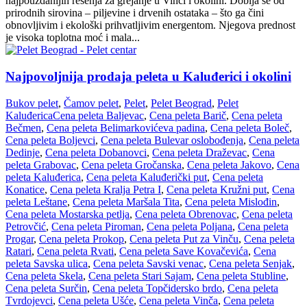
najpouzdanijih rešenja za grejanje u Vinči i okolini. Dobija se od
prirodnih sirovina – piljevine i drvenih ostataka – što ga čini
obnovljivim i ekološki prihvatljivim energentom. Njegova prednost
je visoka toplotna moć i mala...
Najpovoljnija prodaja peleta u Kaluđerici i okolini
Bukov pelet
,
Čamov pelet
,
Pelet
,
Pelet Beograd
,
Pelet
Kaluđerica
Cena peleta Baljevac
,
Cena peleta Barič
,
Cena peleta
Bečmen
,
Cena peleta Belimarkovićeva padina
,
Cena peleta Boleč
,
Cena peleta Boljevci
,
Cena peleta Bulevar oslobođenja
,
Cena peleta
Dedinje
,
Cena peleta Dobanovci
,
Cena peleta Draževac
,
Cena
peleta Grabovac
,
Cena peleta Gročanska
,
Cena peleta Jakovo
,
Cena
peleta Kaluđerica
,
Cena peleta Kaluđerički put
,
Cena peleta
Konatice
,
Cena peleta Kralja Petra I
,
Cena peleta Kružni put
,
Cena
peleta Leštane
,
Cena peleta Maršala Tita
,
Cena peleta Mislođin
,
Cena peleta Mostarska petlja
,
Cena peleta Obrenovac
,
Cena peleta
Petrovčić
,
Cena peleta Piroman
,
Cena peleta Poljana
,
Cena peleta
Progar
,
Cena peleta Prokop
,
Cena peleta Put za Vinču
,
Cena peleta
Ratari
,
Cena peleta Rvati
,
Cena peleta Save Kovačevića
,
Cena
peleta Savska ulica
,
Cena peleta Savski venac
,
Cena peleta Senjak
,
Cena peleta Skela
,
Cena peleta Stari Sajam
,
Cena peleta Stubline
,
Cena peleta Surčin
,
Cena peleta Topčidersko brdo
,
Cena peleta
Tvrdojevci
,
Cena peleta Ušće
,
Cena peleta Vinča
,
Cena peleta