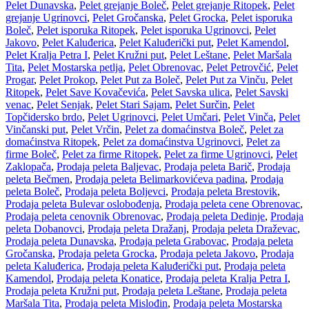
Pelet Dunavska
,
Pelet grejanje Boleč
,
Pelet grejanje Ritopek
,
Pelet
grejanje Ugrinovci
,
Pelet Gročanska
,
Pelet Grocka
,
Pelet isporuka
Boleč
,
Pelet isporuka Ritopek
,
Pelet isporuka Ugrinovci
,
Pelet
Jakovo
,
Pelet Kaluđerica
,
Pelet Kaluđerički put
,
Pelet Kamendol
,
Pelet Kralja Petra I
,
Pelet Kružni put
,
Pelet Leštane
,
Pelet Maršala
Tita
,
Pelet Mostarska petlja
,
Pelet Obrenovac
,
Pelet Petrovčić
,
Pelet
Progar
,
Pelet Prokop
,
Pelet Put za Boleč
,
Pelet Put za Vinču
,
Pelet
Ritopek
,
Pelet Save Kovačevića
,
Pelet Savska ulica
,
Pelet Savski
venac
,
Pelet Senjak
,
Pelet Stari Sajam
,
Pelet Surčin
,
Pelet
Topčidersko brdo
,
Pelet Ugrinovci
,
Pelet Umčari
,
Pelet Vinča
,
Pelet
Vinčanski put
,
Pelet Vrčin
,
Pelet za domaćinstva Boleč
,
Pelet za
domaćinstva Ritopek
,
Pelet za domaćinstva Ugrinovci
,
Pelet za
firme Boleč
,
Pelet za firme Ritopek
,
Pelet za firme Ugrinovci
,
Pelet
Zaklopača
,
Prodaja peleta Baljevac
,
Prodaja peleta Barič
,
Prodaja
peleta Bečmen
,
Prodaja peleta Belimarkovićeva padina
,
Prodaja
peleta Boleč
,
Prodaja peleta Boljevci
,
Prodaja peleta Brestovik
,
Prodaja peleta Bulevar oslobođenja
,
Prodaja peleta cene Obrenovac
,
Prodaja peleta cenovnik Obrenovac
,
Prodaja peleta Dedinje
,
Prodaja
peleta Dobanovci
,
Prodaja peleta Dražanj
,
Prodaja peleta Draževac
,
Prodaja peleta Dunavska
,
Prodaja peleta Grabovac
,
Prodaja peleta
Gročanska
,
Prodaja peleta Grocka
,
Prodaja peleta Jakovo
,
Prodaja
peleta Kaluđerica
,
Prodaja peleta Kaluđerički put
,
Prodaja peleta
Kamendol
,
Prodaja peleta Konatice
,
Prodaja peleta Kralja Petra I
,
Prodaja peleta Kružni put
,
Prodaja peleta Leštane
,
Prodaja peleta
Maršala Tita
,
Prodaja peleta Mislođin
,
Prodaja peleta Mostarska