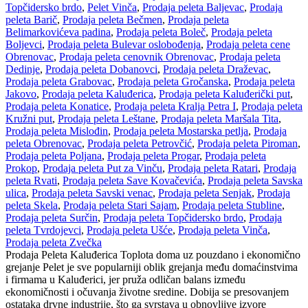
Topčidersko brdo
,
Pelet Vinča
,
Prodaja peleta Baljevac
,
Prodaja
peleta Barič
,
Prodaja peleta Bečmen
,
Prodaja peleta
Belimarkovićeva padina
,
Prodaja peleta Boleč
,
Prodaja peleta
Boljevci
,
Prodaja peleta Bulevar oslobođenja
,
Prodaja peleta cene
Obrenovac
,
Prodaja peleta cenovnik Obrenovac
,
Prodaja peleta
Dedinje
,
Prodaja peleta Dobanovci
,
Prodaja peleta Draževac
,
Prodaja peleta Grabovac
,
Prodaja peleta Gročanska
,
Prodaja peleta
Jakovo
,
Prodaja peleta Kaluđerica
,
Prodaja peleta Kaluđerički put
,
Prodaja peleta Konatice
,
Prodaja peleta Kralja Petra I
,
Prodaja peleta
Kružni put
,
Prodaja peleta Leštane
,
Prodaja peleta Maršala Tita
,
Prodaja peleta Mislođin
,
Prodaja peleta Mostarska petlja
,
Prodaja
peleta Obrenovac
,
Prodaja peleta Petrovčić
,
Prodaja peleta Piroman
,
Prodaja peleta Poljana
,
Prodaja peleta Progar
,
Prodaja peleta
Prokop
,
Prodaja peleta Put za Vinču
,
Prodaja peleta Ratari
,
Prodaja
peleta Rvati
,
Prodaja peleta Save Kovačevića
,
Prodaja peleta Savska
ulica
,
Prodaja peleta Savski venac
,
Prodaja peleta Senjak
,
Prodaja
peleta Skela
,
Prodaja peleta Stari Sajam
,
Prodaja peleta Stubline
,
Prodaja peleta Surčin
,
Prodaja peleta Topčidersko brdo
,
Prodaja
peleta Tvrdojevci
,
Prodaja peleta Ušće
,
Prodaja peleta Vinča
,
Prodaja peleta Zvečka
Prodaja Peleta Kaluđerica Toplota doma uz pouzdano i ekonomično
grejanje Pelet je sve popularniji oblik grejanja među domaćinstvima
i firmama u Kaluđerici, jer pruža odličan balans između
ekonomičnosti i očuvanja životne sredine. Dobija se presovanjem
ostataka drvne industrije, što ga svrstava u obnovljive izvore