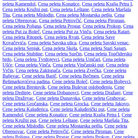
peleta Kamendol
,
Cena peleta Konatice
,
Cena peleta Kralja Petra I
,
Cena peleta Kružni put
,
Cena peleta Leštane
,
Cena peleta Maršala
Tita
,
Cena peleta Mislođin
,
Cena peleta Mostarska petlja
,
Cena
peleta Obrenovac
,
Cena peleta Petrovčić
,
Cena peleta Piroman
,
Cena peleta Poljana
,
Cena peleta Progar
,
Cena peleta Prokop
,
Cena
peleta Put za Boleč
,
Cena peleta Put za Vinču
,
Cena peleta Ratari
,
Cena peleta Ritopek
,
Cena peleta Rvati
,
Cena peleta Save
Kovačevića
,
Cena peleta Savska ulica
,
Cena peleta Savski venac
,
Cena peleta Senjak
,
Cena peleta Skela
,
Cena peleta Stari Sajam
,
Cena peleta Stubline
,
Cena peleta Surčin
,
Cena peleta Topčidersko
brdo
,
Cena peleta Tvrdojevci
,
Cena peleta Umčari
,
Cena peleta
Ušće
,
Cena peleta Vinča
,
Cena peleta Vinčanski put
,
Cena peleta
Vrčin
,
Cena peleta Zaklopača
,
Cena peleta Zvečka
,
Cene peleta
Baljevac
,
Cene peleta Barič
,
Cene peleta Bečmen
,
Cene peleta
Belimarkovićeva padina
,
Cene peleta Boleč
,
Cene peleta Boljevci
,
Cene peleta Brestovik
,
Cene peleta Bulevar oslobođenja
,
Cene
peleta Dedinje
,
Cene peleta Dobanovci
,
Cene peleta Dražanj
,
Cene
peleta Draževac
,
Cene peleta Dunavska
,
Cene peleta Grabovac
,
Cene peleta Gročanska
,
Cene peleta Grocka
,
Cene peleta Jakovo
,
Cene peleta Kaluđerica
,
Cene peleta Kaluđerički put
,
Cene peleta
Kamendol
,
Cene peleta Konatice
,
Cene peleta Kralja Petra I
,
Cene
peleta Kružni put
,
Cene peleta Leštane
,
Cene peleta Maršala Tita
,
Cene peleta Mislođin
,
Cene peleta Mostarska petlja
,
Cene peleta
Obrenovac
,
Cene peleta Petrovčić
,
Cene peleta Piroman
,
Cene
peleta Poljana
,
Cene peleta Progar
,
Cene peleta Prokop
,
Cene peleta