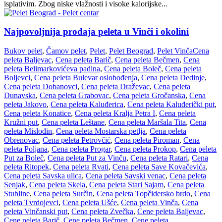
isplativim. Zbog niske vlažnosti i visoke kalorijske...
Najpovoljnija prodaja peleta u Vinči i okolini
Bukov pelet
,
Čamov pelet
,
Pelet
,
Pelet Beograd
,
Pelet Vinča
Cena
peleta Baljevac
,
Cena peleta Barič
,
Cena peleta Bečmen
,
Cena
peleta Belimarkovićeva padina
,
Cena peleta Boleč
,
Cena peleta
Boljevci
,
Cena peleta Bulevar oslobođenja
,
Cena peleta Dedinje
,
Cena peleta Dobanovci
,
Cena peleta Draževac
,
Cena peleta
Dunavska
,
Cena peleta Grabovac
,
Cena peleta Gročanska
,
Cena
peleta Jakovo
,
Cena peleta Kaluđerica
,
Cena peleta Kaluđerički put
,
Cena peleta Konatice
,
Cena peleta Kralja Petra I
,
Cena peleta
Kružni put
,
Cena peleta Leštane
,
Cena peleta Maršala Tita
,
Cena
peleta Mislođin
,
Cena peleta Mostarska petlja
,
Cena peleta
Obrenovac
,
Cena peleta Petrovčić
,
Cena peleta Piroman
,
Cena
peleta Poljana
,
Cena peleta Progar
,
Cena peleta Prokop
,
Cena peleta
Put za Boleč
,
Cena peleta Put za Vinču
,
Cena peleta Ratari
,
Cena
peleta Ritopek
,
Cena peleta Rvati
,
Cena peleta Save Kovačevića
,
Cena peleta Savska ulica
,
Cena peleta Savski venac
,
Cena peleta
Senjak
,
Cena peleta Skela
,
Cena peleta Stari Sajam
,
Cena peleta
Stubline
,
Cena peleta Surčin
,
Cena peleta Topčidersko brdo
,
Cena
peleta Tvrdojevci
,
Cena peleta Ušće
,
Cena peleta Vinča
,
Cena
peleta Vinčanski put
,
Cena peleta Zvečka
,
Cene peleta Baljevac
,
Cene peleta Barič
,
Cene peleta Bečmen
,
Cene peleta