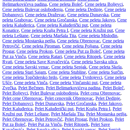
Belimarkovićeva padina
,
Cene peleta Boleč
,
Cene peleta Boljevci
,
Cene peleta Bulevar oslobođenja
,
Cene peleta Dedinje
,
Cene peleta
Dobanovci
,
Cene peleta Draževac
,
Cene peleta Dunavska
,
Cene
peleta Grabovac
,
Cene peleta Gročanska
,
Cene peleta Jakovo
,
Cene
peleta Kaluđerica
,
Cene peleta Kaluđerički put
,
Cene peleta
Konatice
,
Cene peleta Kralja Petra I
,
Cene peleta Kružni put
,
Cene
peleta Leštane
,
Cene peleta Maršala Tita
,
Cene peleta Mislođin
,
Cene peleta Mostarska petlja
,
Cene peleta Obrenovac
,
Cene peleta
Petrovčić
,
Cene peleta Piroman
,
Cene peleta Poljana
,
Cene peleta
Progar
,
Cene peleta Prokop
,
Cene peleta Put za Boleč
,
Cene peleta
Put za Vinču
,
Cene peleta Ratari
,
Cene peleta Ritopek
,
Cene peleta
Rvati
,
Cene peleta Save Kovačevića
,
Cene peleta Savska ulica
,
Cene peleta Savski venac
,
Cene peleta Senjak
,
Cene peleta Skela
,
Cene peleta Stari Sajam
,
Cene peleta Stubline
,
Cene peleta Surčin
,
Cene peleta Topčidersko brdo
,
Cene peleta Tvrdojevci
,
Cene peleta
Ušće
,
Cene peleta Vinča
,
Cene peleta Vinčanski put
,
Cene peleta
Zvečka
,
Pelet Bečmen
,
Pelet Belimarkovićeva padina
,
Pelet Boleč
,
Pelet Boljevci
,
Pelet Bulevar oslobođenja
,
Pelet cena Obrenovac
,
Pelet cene Obrenovac
,
Pelet cenovnik Obrenovac
,
Pelet Dedinje
,
Pelet Dobanovci
,
Pelet Dunavska
,
Pelet Gročanska
,
Pelet Jakovo
,
Pelet Kaluđerica
,
Pelet Kaluđerički put
,
Pelet Kralja Petra I
,
Pelet
Kružni put
,
Pelet Leštane
,
Pelet Maršala Tita
,
Pelet Mostarska petlja
,
Pelet Obrenovac
,
Pelet Petrovčić
,
Pelet Progar
,
Pelet Prokop
,
Pelet
Put za Boleč
,
Pelet Put za Vinču
,
Pelet Ritopek
,
Pelet Save
Kovačevića
,
Pelet Savska ulica
,
Pelet Savski venac
,
Pelet Senjak
,