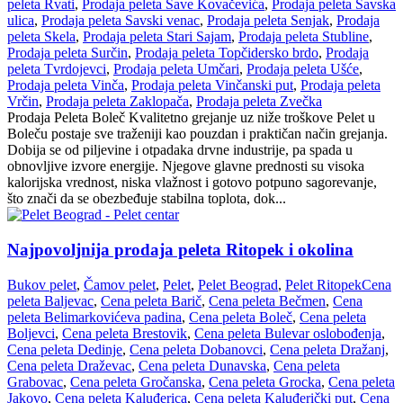
peleta Rvati
,
Prodaja peleta Save Kovačevića
,
Prodaja peleta Savska
ulica
,
Prodaja peleta Savski venac
,
Prodaja peleta Senjak
,
Prodaja
peleta Skela
,
Prodaja peleta Stari Sajam
,
Prodaja peleta Stubline
,
Prodaja peleta Surčin
,
Prodaja peleta Topčidersko brdo
,
Prodaja
peleta Tvrdojevci
,
Prodaja peleta Umčari
,
Prodaja peleta Ušće
,
Prodaja peleta Vinča
,
Prodaja peleta Vinčanski put
,
Prodaja peleta
Vrčin
,
Prodaja peleta Zaklopača
,
Prodaja peleta Zvečka
Prodaja Peleta Boleč Kvalitetno grejanje uz niže troškove Pelet u
Boleču postaje sve traženiji kao pouzdan i praktičan način grejanja.
Dobija se od piljevine i otpadaka drvne industrije, pa spada u
obnovljive izvore energije. Njegove glavne prednosti su visoka
kalorijska vrednost, niska vlažnost i gotovo potpuno sagorevanje,
što znači da se obezbeđuje stabilna toplota, dok...
Najpovoljnija prodaja peleta Ritopek i okolina
Bukov pelet
,
Čamov pelet
,
Pelet
,
Pelet Beograd
,
Pelet Ritopek
Cena
peleta Baljevac
,
Cena peleta Barič
,
Cena peleta Bečmen
,
Cena
peleta Belimarkovićeva padina
,
Cena peleta Boleč
,
Cena peleta
Boljevci
,
Cena peleta Brestovik
,
Cena peleta Bulevar oslobođenja
,
Cena peleta Dedinje
,
Cena peleta Dobanovci
,
Cena peleta Dražanj
,
Cena peleta Draževac
,
Cena peleta Dunavska
,
Cena peleta
Grabovac
,
Cena peleta Gročanska
,
Cena peleta Grocka
,
Cena peleta
Jakovo
,
Cena peleta Kaluđerica
,
Cena peleta Kaluđerički put
,
Cena