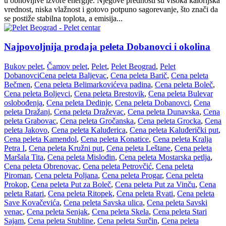
u obnovljive izvore energije. Njegove prednosti su visoka kalorijska
vrednost, niska vlažnost i gotovo potpuno sagorevanje, što znači da
se postiže stabilna toplota, a emisija...
Najpovoljnija prodaja peleta Dobanovci i okolina
Bukov pelet
,
Čamov pelet
,
Pelet
,
Pelet Beograd
,
Pelet
Dobanovci
Cena peleta Baljevac
,
Cena peleta Barič
,
Cena peleta
Bečmen
,
Cena peleta Belimarkovićeva padina
,
Cena peleta Boleč
,
Cena peleta Boljevci
,
Cena peleta Brestovik
,
Cena peleta Bulevar
oslobođenja
,
Cena peleta Dedinje
,
Cena peleta Dobanovci
,
Cena
peleta Dražanj
,
Cena peleta Draževac
,
Cena peleta Dunavska
,
Cena
peleta Grabovac
,
Cena peleta Gročanska
,
Cena peleta Grocka
,
Cena
peleta Jakovo
,
Cena peleta Kaluđerica
,
Cena peleta Kaluđerički put
,
Cena peleta Kamendol
,
Cena peleta Konatice
,
Cena peleta Kralja
Petra I
,
Cena peleta Kružni put
,
Cena peleta Leštane
,
Cena peleta
Maršala Tita
,
Cena peleta Mislođin
,
Cena peleta Mostarska petlja
,
Cena peleta Obrenovac
,
Cena peleta Petrovčić
,
Cena peleta
Piroman
,
Cena peleta Poljana
,
Cena peleta Progar
,
Cena peleta
Prokop
,
Cena peleta Put za Boleč
,
Cena peleta Put za Vinču
,
Cena
peleta Ratari
,
Cena peleta Ritopek
,
Cena peleta Rvati
,
Cena peleta
Save Kovačevića
,
Cena peleta Savska ulica
,
Cena peleta Savski
venac
,
Cena peleta Senjak
,
Cena peleta Skela
,
Cena peleta Stari
Sajam
,
Cena peleta Stubline
,
Cena peleta Surčin
,
Cena peleta