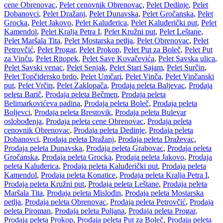
cene Obrenovac
,
Pelet cenovnik Obrenovac
,
Pelet Dedinje
,
Pelet
Dobanovci
,
Pelet Dražanj
,
Pelet Dunavska
,
Pelet Gročanska
,
Pelet
Grocka
,
Pelet Jakovo
,
Pelet Kaluđerica
,
Pelet Kaluđerički put
,
Pelet
Kamendol
,
Pelet Kralja Petra I
,
Pelet Kružni put
,
Pelet Leštane
,
Pelet Maršala Tita
,
Pelet Mostarska petlja
,
Pelet Obrenovac
,
Pelet
Petrovčić
,
Pelet Progar
,
Pelet Prokop
,
Pelet Put za Boleč
,
Pelet Put
za Vinču
,
Pelet Ritopek
,
Pelet Save Kovačevića
,
Pelet Savska ulica
,
Pelet Savski venac
,
Pelet Senjak
,
Pelet Stari Sajam
,
Pelet Surčin
,
Pelet Topčidersko brdo
,
Pelet Umčari
,
Pelet Vinča
,
Pelet Vinčanski
put
,
Pelet Vrčin
,
Pelet Zaklopača
,
Prodaja peleta Baljevac
,
Prodaja
peleta Barič
,
Prodaja peleta Bečmen
,
Prodaja peleta
Belimarkovićeva padina
,
Prodaja peleta Boleč
,
Prodaja peleta
Boljevci
,
Prodaja peleta Brestovik
,
Prodaja peleta Bulevar
oslobođenja
,
Prodaja peleta cene Obrenovac
,
Prodaja peleta
cenovnik Obrenovac
,
Prodaja peleta Dedinje
,
Prodaja peleta
Dobanovci
,
Prodaja peleta Dražanj
,
Prodaja peleta Draževac
,
Prodaja peleta Dunavska
,
Prodaja peleta Grabovac
,
Prodaja peleta
Gročanska
,
Prodaja peleta Grocka
,
Prodaja peleta Jakovo
,
Prodaja
peleta Kaluđerica
,
Prodaja peleta Kaluđerički put
,
Prodaja peleta
Kamendol
,
Prodaja peleta Konatice
,
Prodaja peleta Kralja Petra I
,
Prodaja peleta Kružni put
,
Prodaja peleta Leštane
,
Prodaja peleta
Maršala Tita
,
Prodaja peleta Mislođin
,
Prodaja peleta Mostarska
petlja
,
Prodaja peleta Obrenovac
,
Prodaja peleta Petrovčić
,
Prodaja
peleta Piroman
,
Prodaja peleta Poljana
,
Prodaja peleta Progar
,
Prodaja peleta Prokop
,
Prodaja peleta Put za Boleč
,
Prodaja peleta