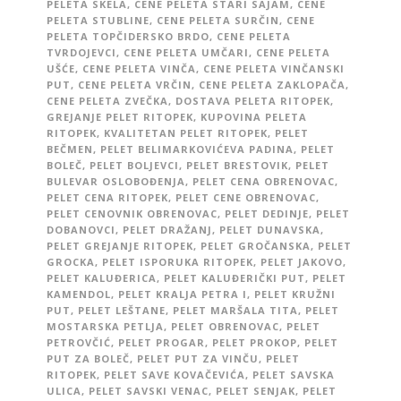
PELETA SKELA
,
CENE PELETA STARI SAJAM
,
CENE
PELETA STUBLINE
,
CENE PELETA SURČIN
,
CENE
PELETA TOPČIDERSKO BRDO
,
CENE PELETA
TVRDOJEVCI
,
CENE PELETA UMČARI
,
CENE PELETA
UŠĆE
,
CENE PELETA VINČA
,
CENE PELETA VINČANSKI
PUT
,
CENE PELETA VRČIN
,
CENE PELETA ZAKLOPAČA
,
CENE PELETA ZVEČKA
,
DOSTAVA PELETA RITOPEK
,
GREJANJE PELET RITOPEK
,
KUPOVINA PELETA
RITOPEK
,
KVALITETAN PELET RITOPEK
,
PELET
BEČMEN
,
PELET BELIMARKOVIĆEVA PADINA
,
PELET
BOLEČ
,
PELET BOLJEVCI
,
PELET BRESTOVIK
,
PELET
BULEVAR OSLOBOĐENJA
,
PELET CENA OBRENOVAC
,
PELET CENA RITOPEK
,
PELET CENE OBRENOVAC
,
PELET CENOVNIK OBRENOVAC
,
PELET DEDINJE
,
PELET
DOBANOVCI
,
PELET DRAŽANJ
,
PELET DUNAVSKA
,
PELET GREJANJE RITOPEK
,
PELET GROČANSKA
,
PELET
GROCKA
,
PELET ISPORUKA RITOPEK
,
PELET JAKOVO
,
PELET KALUĐERICA
,
PELET KALUĐERIČKI PUT
,
PELET
KAMENDOL
,
PELET KRALJA PETRA I
,
PELET KRUŽNI
PUT
,
PELET LEŠTANE
,
PELET MARŠALA TITA
,
PELET
MOSTARSKA PETLJA
,
PELET OBRENOVAC
,
PELET
PETROVČIĆ
,
PELET PROGAR
,
PELET PROKOP
,
PELET
PUT ZA BOLEČ
,
PELET PUT ZA VINČU
,
PELET
RITOPEK
,
PELET SAVE KOVAČEVIĆA
,
PELET SAVSKA
ULICA
,
PELET SAVSKI VENAC
,
PELET SENJAK
,
PELET