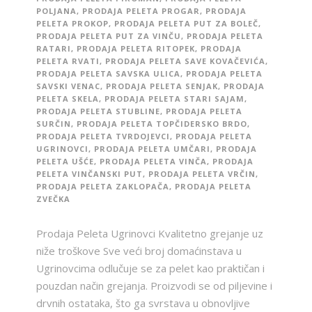
POLJANA
,
PRODAJA PELETA PROGAR
,
PRODAJA
PELETA PROKOP
,
PRODAJA PELETA PUT ZA BOLEČ
,
PRODAJA PELETA PUT ZA VINČU
,
PRODAJA PELETA
RATARI
,
PRODAJA PELETA RITOPEK
,
PRODAJA
PELETA RVATI
,
PRODAJA PELETA SAVE KOVAČEVIĆA
,
PRODAJA PELETA SAVSKA ULICA
,
PRODAJA PELETA
SAVSKI VENAC
,
PRODAJA PELETA SENJAK
,
PRODAJA
PELETA SKELA
,
PRODAJA PELETA STARI SAJAM
,
PRODAJA PELETA STUBLINE
,
PRODAJA PELETA
SURČIN
,
PRODAJA PELETA TOPČIDERSKO BRDO
,
PRODAJA PELETA TVRDOJEVCI
,
PRODAJA PELETA
UGRINOVCI
,
PRODAJA PELETA UMČARI
,
PRODAJA
PELETA UŠĆE
,
PRODAJA PELETA VINČA
,
PRODAJA
PELETA VINČANSKI PUT
,
PRODAJA PELETA VRČIN
,
PRODAJA PELETA ZAKLOPAČA
,
PRODAJA PELETA
ZVEČKA
Prodaja Peleta Ugrinovci Kvalitetno grejanje uz
niže troškove Sve veći broj domaćinstava u
Ugrinovcima odlučuje se za pelet kao praktičan i
pouzdan način grejanja. Proizvodi se od piljevine i
drvnih ostataka, što ga svrstava u obnovljive