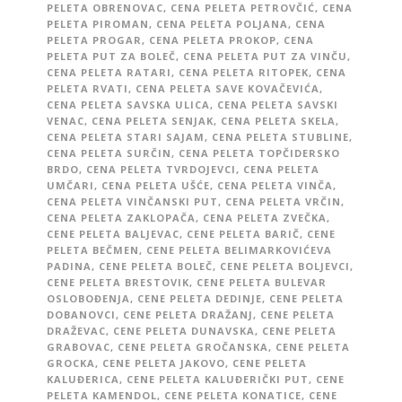
PELETA OBRENOVAC
,
CENA PELETA PETROVČIĆ
,
CENA
PELETA PIROMAN
,
CENA PELETA POLJANA
,
CENA
PELETA PROGAR
,
CENA PELETA PROKOP
,
CENA
PELETA PUT ZA BOLEČ
,
CENA PELETA PUT ZA VINČU
,
CENA PELETA RATARI
,
CENA PELETA RITOPEK
,
CENA
PELETA RVATI
,
CENA PELETA SAVE KOVAČEVIĆA
,
CENA PELETA SAVSKA ULICA
,
CENA PELETA SAVSKI
VENAC
,
CENA PELETA SENJAK
,
CENA PELETA SKELA
,
CENA PELETA STARI SAJAM
,
CENA PELETA STUBLINE
,
CENA PELETA SURČIN
,
CENA PELETA TOPČIDERSKO
BRDO
,
CENA PELETA TVRDOJEVCI
,
CENA PELETA
UMČARI
,
CENA PELETA UŠĆE
,
CENA PELETA VINČA
,
CENA PELETA VINČANSKI PUT
,
CENA PELETA VRČIN
,
CENA PELETA ZAKLOPAČA
,
CENA PELETA ZVEČKA
,
CENE PELETA BALJEVAC
,
CENE PELETA BARIČ
,
CENE
PELETA BEČMEN
,
CENE PELETA BELIMARKOVIĆEVA
PADINA
,
CENE PELETA BOLEČ
,
CENE PELETA BOLJEVCI
,
CENE PELETA BRESTOVIK
,
CENE PELETA BULEVAR
OSLOBOĐENJA
,
CENE PELETA DEDINJE
,
CENE PELETA
DOBANOVCI
,
CENE PELETA DRAŽANJ
,
CENE PELETA
DRAŽEVAC
,
CENE PELETA DUNAVSKA
,
CENE PELETA
GRABOVAC
,
CENE PELETA GROČANSKA
,
CENE PELETA
GROCKA
,
CENE PELETA JAKOVO
,
CENE PELETA
KALUĐERICA
,
CENE PELETA KALUĐERIČKI PUT
,
CENE
PELETA KAMENDOL
,
CENE PELETA KONATICE
,
CENE