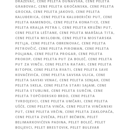
DRAŽEVAC
,
CENE PELETA DUNAVSKA
,
CENE PELETA
GRABOVAC
,
CENE PELETA GROČANSKA
,
CENE PELETA
GROCKA
,
CENE PELETA JAKOVO
,
CENE PELETA
KALUĐERICA
,
CENE PELETA KALUĐERIČKI PUT
,
CENE
PELETA KAMENDOL
,
CENE PELETA KONATICE
,
CENE
PELETA KRALJA PETRA I
,
CENE PELETA KRUŽNI PUT
,
CENE PELETA LEŠTANE
,
CENE PELETA MARŠALA TITA
,
CENE PELETA MISLOĐIN
,
CENE PELETA MOSTARSKA
PETLJA
,
CENE PELETA OBRENOVAC
,
CENE PELETA
PETROVČIĆ
,
CENE PELETA PIROMAN
,
CENE PELETA
POLJANA
,
CENE PELETA PROGAR
,
CENE PELETA
PROKOP
,
CENE PELETA PUT ZA BOLEČ
,
CENE PELETA
PUT ZA VINČU
,
CENE PELETA RATARI
,
CENE PELETA
RITOPEK
,
CENE PELETA RVATI
,
CENE PELETA SAVE
KOVAČEVIĆA
,
CENE PELETA SAVSKA ULICA
,
CENE
PELETA SAVSKI VENAC
,
CENE PELETA SENJAK
,
CENE
PELETA SKELA
,
CENE PELETA STARI SAJAM
,
CENE
PELETA STUBLINE
,
CENE PELETA SURČIN
,
CENE
PELETA TOPČIDERSKO BRDO
,
CENE PELETA
TVRDOJEVCI
,
CENE PELETA UMČARI
,
CENE PELETA
UŠĆE
,
CENE PELETA VINČA
,
CENE PELETA VINČANSKI
PUT
,
CENE PELETA VRČIN
,
CENE PELETA ZAKLOPAČA
,
CENE PELETA ZVEČKA
,
PELET BEČMEN
,
PELET
BELIMARKOVIĆEVA PADINA
,
PELET BOLEČ
,
PELET
BOLJEVCI
,
PELET BRESTOVIK
,
PELET BULEVAR