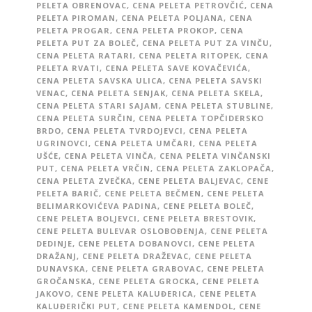
PELETA OBRENOVAC
,
CENA PELETA PETROVČIĆ
,
CENA
PELETA PIROMAN
,
CENA PELETA POLJANA
,
CENA
PELETA PROGAR
,
CENA PELETA PROKOP
,
CENA
PELETA PUT ZA BOLEČ
,
CENA PELETA PUT ZA VINČU
,
CENA PELETA RATARI
,
CENA PELETA RITOPEK
,
CENA
PELETA RVATI
,
CENA PELETA SAVE KOVAČEVIĆA
,
CENA PELETA SAVSKA ULICA
,
CENA PELETA SAVSKI
VENAC
,
CENA PELETA SENJAK
,
CENA PELETA SKELA
,
CENA PELETA STARI SAJAM
,
CENA PELETA STUBLINE
,
CENA PELETA SURČIN
,
CENA PELETA TOPČIDERSKO
BRDO
,
CENA PELETA TVRDOJEVCI
,
CENA PELETA
UGRINOVCI
,
CENA PELETA UMČARI
,
CENA PELETA
UŠĆE
,
CENA PELETA VINČA
,
CENA PELETA VINČANSKI
PUT
,
CENA PELETA VRČIN
,
CENA PELETA ZAKLOPAČA
,
CENA PELETA ZVEČKA
,
CENE PELETA BALJEVAC
,
CENE
PELETA BARIČ
,
CENE PELETA BEČMEN
,
CENE PELETA
BELIMARKOVIĆEVA PADINA
,
CENE PELETA BOLEČ
,
CENE PELETA BOLJEVCI
,
CENE PELETA BRESTOVIK
,
CENE PELETA BULEVAR OSLOBOĐENJA
,
CENE PELETA
DEDINJE
,
CENE PELETA DOBANOVCI
,
CENE PELETA
DRAŽANJ
,
CENE PELETA DRAŽEVAC
,
CENE PELETA
DUNAVSKA
,
CENE PELETA GRABOVAC
,
CENE PELETA
GROČANSKA
,
CENE PELETA GROCKA
,
CENE PELETA
JAKOVO
,
CENE PELETA KALUĐERICA
,
CENE PELETA
KALUĐERIČKI PUT
,
CENE PELETA KAMENDOL
,
CENE