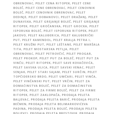
OBRENOVAC
,
PELET CENA RITOPEK
,
PELET CENE
BOLEČ
,
PELET CENE OBRENOVAC
,
PELET CENOVNIK
BOLEČ
,
PELET CENOVNIK OBRENOVAC
,
PELET
DEDINJE
,
PELET DOBANOVCI
,
PELET DRAŽANJ
,
PELET
DUNAVSKA
,
PELET GREJANJE BOLEČ
,
PELET GREJANJE
RITOPEK
,
PELET GROČANSKA
,
PELET GROCKA
,
PELET
ISPORUKA BOLEČ
,
PELET ISPORUKA RITOPEK
,
PELET
JAKOVO
,
PELET KALUĐERICA
,
PELET KALUĐERIČKI
PUT
,
PELET KAMENDOL
,
PELET KRALJA PETRA I
,
PELET KRUŽNI PUT
,
PELET LEŠTANE
,
PELET MARŠALA
TITA
,
PELET MOSTARSKA PETLJA
,
PELET
OBRENOVAC
,
PELET PETROVČIĆ
,
PELET PROGAR
,
PELET PROKOP
,
PELET PUT ZA BOLEČ
,
PELET PUT ZA
VINČU
,
PELET RITOPEK
,
PELET SAVE KOVAČEVIĆA
,
PELET SAVSKA ULICA
,
PELET SAVSKI VENAC
,
PELET
SENJAK
,
PELET STARI SAJAM
,
PELET SURČIN
,
PELET
TOPČIDERSKO BRDO
,
PELET UMČARI
,
PELET VINČA
,
PELET VINČANSKI PUT
,
PELET VRČIN
,
PELET ZA
DOMAĆINSTVA BOLEČ
,
PELET ZA DOMAĆINSTVA
RITOPEK
,
PELET ZA FIRME BOLEČ
,
PELET ZA FIRME
RITOPEK
,
PELET ZAKLOPAČA
,
PRODAJA PELETA
BALJEVAC
,
PRODAJA PELETA BARIČ
,
PRODAJA PELETA
BEČMEN
,
PRODAJA PELETA BELIMARKOVIĆEVA
PADINA
,
PRODAJA PELETA BOLEČ
,
PRODAJA PELETA
BOLJEVCI
,
PRODAJA PELETA BRESTOVIK
,
PRODAJA