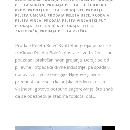
PELETA SURČIN
,
PRODAJA PELETA TOPČIDERSKO
BRDO
,
PRODAJA PELETA TVRDOJEVCI
,
PRODAJA
PELETA UMČARI
,
PRODAJA PELETA UŠĆE
,
PRODAJA
PELETA VINČA
,
PRODAJA PELETA VINČANSKI PUT
,
PRODAJA PELETA VRČIN
,
PRODAJA PELETA
ZAKLOPAČA
,
PRODAJA PELETA ZVEČKA
Prodaja Peleta Boleč Kvalitetno grejanje uz niže
troškove Pelet u Boleču postaje sve traženiji kao
pouzdan i praktičan način grejanja. Dobija se od
piljevine i otpadaka drvne industrije, pa spada u
obnovljive izvore energije. Njegove glavne
prednosti su visoka kalorijska vrednost, niska
vlažnost i gotovo potpuno sagorevanje, što znači
da se obezbeđuje stabilna toplota, dok...