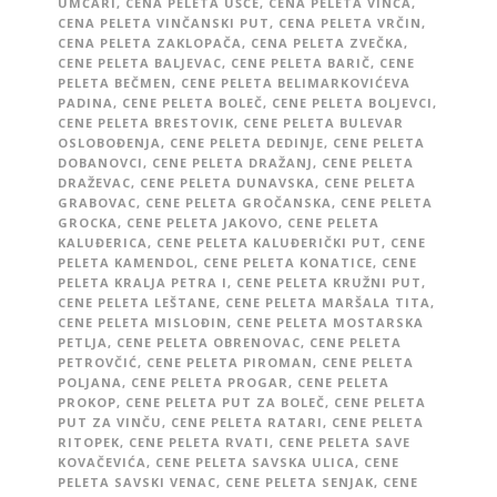
UMČARI
,
CENA PELETA UŠĆE
,
CENA PELETA VINČA
,
CENA PELETA VINČANSKI PUT
,
CENA PELETA VRČIN
,
CENA PELETA ZAKLOPAČA
,
CENA PELETA ZVEČKA
,
CENE PELETA BALJEVAC
,
CENE PELETA BARIČ
,
CENE
PELETA BEČMEN
,
CENE PELETA BELIMARKOVIĆEVA
PADINA
,
CENE PELETA BOLEČ
,
CENE PELETA BOLJEVCI
,
CENE PELETA BRESTOVIK
,
CENE PELETA BULEVAR
OSLOBOĐENJA
,
CENE PELETA DEDINJE
,
CENE PELETA
DOBANOVCI
,
CENE PELETA DRAŽANJ
,
CENE PELETA
DRAŽEVAC
,
CENE PELETA DUNAVSKA
,
CENE PELETA
GRABOVAC
,
CENE PELETA GROČANSKA
,
CENE PELETA
GROCKA
,
CENE PELETA JAKOVO
,
CENE PELETA
KALUĐERICA
,
CENE PELETA KALUĐERIČKI PUT
,
CENE
PELETA KAMENDOL
,
CENE PELETA KONATICE
,
CENE
PELETA KRALJA PETRA I
,
CENE PELETA KRUŽNI PUT
,
CENE PELETA LEŠTANE
,
CENE PELETA MARŠALA TITA
,
CENE PELETA MISLOĐIN
,
CENE PELETA MOSTARSKA
PETLJA
,
CENE PELETA OBRENOVAC
,
CENE PELETA
PETROVČIĆ
,
CENE PELETA PIROMAN
,
CENE PELETA
POLJANA
,
CENE PELETA PROGAR
,
CENE PELETA
PROKOP
,
CENE PELETA PUT ZA BOLEČ
,
CENE PELETA
PUT ZA VINČU
,
CENE PELETA RATARI
,
CENE PELETA
RITOPEK
,
CENE PELETA RVATI
,
CENE PELETA SAVE
KOVAČEVIĆA
,
CENE PELETA SAVSKA ULICA
,
CENE
PELETA SAVSKI VENAC
,
CENE PELETA SENJAK
,
CENE