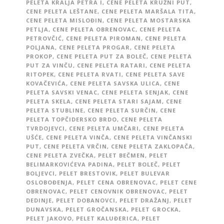
PELETA KRALJA PETRA I
,
CENE PELETA KRUŽNI PUT
,
CENE PELETA LEŠTANE
,
CENE PELETA MARŠALA TITA
,
CENE PELETA MISLOĐIN
,
CENE PELETA MOSTARSKA
PETLJA
,
CENE PELETA OBRENOVAC
,
CENE PELETA
PETROVČIĆ
,
CENE PELETA PIROMAN
,
CENE PELETA
POLJANA
,
CENE PELETA PROGAR
,
CENE PELETA
PROKOP
,
CENE PELETA PUT ZA BOLEČ
,
CENE PELETA
PUT ZA VINČU
,
CENE PELETA RATARI
,
CENE PELETA
RITOPEK
,
CENE PELETA RVATI
,
CENE PELETA SAVE
KOVAČEVIĆA
,
CENE PELETA SAVSKA ULICA
,
CENE
PELETA SAVSKI VENAC
,
CENE PELETA SENJAK
,
CENE
PELETA SKELA
,
CENE PELETA STARI SAJAM
,
CENE
PELETA STUBLINE
,
CENE PELETA SURČIN
,
CENE
PELETA TOPČIDERSKO BRDO
,
CENE PELETA
TVRDOJEVCI
,
CENE PELETA UMČARI
,
CENE PELETA
UŠĆE
,
CENE PELETA VINČA
,
CENE PELETA VINČANSKI
PUT
,
CENE PELETA VRČIN
,
CENE PELETA ZAKLOPAČA
,
CENE PELETA ZVEČKA
,
PELET BEČMEN
,
PELET
BELIMARKOVIĆEVA PADINA
,
PELET BOLEČ
,
PELET
BOLJEVCI
,
PELET BRESTOVIK
,
PELET BULEVAR
OSLOBOĐENJA
,
PELET CENA OBRENOVAC
,
PELET CENE
OBRENOVAC
,
PELET CENOVNIK OBRENOVAC
,
PELET
DEDINJE
,
PELET DOBANOVCI
,
PELET DRAŽANJ
,
PELET
DUNAVSKA
,
PELET GROČANSKA
,
PELET GROCKA
,
PELET JAKOVO
,
PELET KALUĐERICA
,
PELET