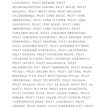
UGRINOVCI
,
PELET BEČMEN
,
PELET
BELIMARKOVIĆEVA PADINA
,
PELET BOLEČ
,
PELET
BOLJEVCI
,
PELET BRESTOVIK
,
PELET BULEVAR
OSLOBOĐENJA
,
PELET CENA BOLEČ
,
PELET CENA
OBRENOVAC
,
PELET CENA RITOPEK
,
PELET CENA
UGRINOVCI
,
PELET CENE BOLEČ
,
PELET CENE
OBRENOVAC
,
PELET CENE UGRINOVCI
,
PELET
CENOVNIK BOLEČ
,
PELET CENOVNIK OBRENOVAC
,
PELET CENOVNIK UGRINOVCI
,
PELET DEDINJE
,
PELET
DOBANOVCI
,
PELET DRAŽANJ
,
PELET DUNAVSKA
,
PELET GREJANJE BOLEČ
,
PELET GREJANJE RITOPEK
,
PELET GREJANJE UGRINOVCI
,
PELET GROČANSKA
,
PELET GROCKA
,
PELET ISPORUKA BOLEČ
,
PELET
ISPORUKA RITOPEK
,
PELET ISPORUKA UGRINOVCI
,
PELET JAKOVO
,
PELET KALUĐERICA
,
PELET
KALUĐERIČKI PUT
,
PELET KAMENDOL
,
PELET KRALJA
PETRA I
,
PELET KRUŽNI PUT
,
PELET LEŠTANE
,
PELET
MARŠALA TITA
,
PELET MOSTARSKA PETLJA
,
PELET
OBRENOVAC
,
PELET PETROVČIĆ
,
PELET PROGAR
,
PELET PROKOP
,
PELET PUT ZA BOLEČ
,
PELET PUT ZA
VINČU
,
PELET RITOPEK
,
PELET SAVE KOVAČEVIĆA
,
PELET SAVSKA ULICA
,
PELET SAVSKI VENAC
,
PELET
SENJAK
,
PELET STARI SAJAM
,
PELET SURČIN
,
PELET
TOPČIDERSKO BRDO
,
PELET UGRINOVCI
,
PELET
UMČARI
,
PELET VINČA
,
PELET VINČANSKI PUT
,
PELET