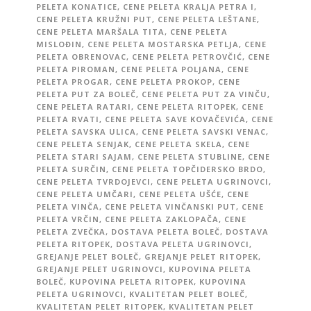
PELETA KONATICE
,
CENE PELETA KRALJA PETRA I
,
CENE PELETA KRUŽNI PUT
,
CENE PELETA LEŠTANE
,
CENE PELETA MARŠALA TITA
,
CENE PELETA
MISLOĐIN
,
CENE PELETA MOSTARSKA PETLJA
,
CENE
PELETA OBRENOVAC
,
CENE PELETA PETROVČIĆ
,
CENE
PELETA PIROMAN
,
CENE PELETA POLJANA
,
CENE
PELETA PROGAR
,
CENE PELETA PROKOP
,
CENE
PELETA PUT ZA BOLEČ
,
CENE PELETA PUT ZA VINČU
,
CENE PELETA RATARI
,
CENE PELETA RITOPEK
,
CENE
PELETA RVATI
,
CENE PELETA SAVE KOVAČEVIĆA
,
CENE
PELETA SAVSKA ULICA
,
CENE PELETA SAVSKI VENAC
,
CENE PELETA SENJAK
,
CENE PELETA SKELA
,
CENE
PELETA STARI SAJAM
,
CENE PELETA STUBLINE
,
CENE
PELETA SURČIN
,
CENE PELETA TOPČIDERSKO BRDO
,
CENE PELETA TVRDOJEVCI
,
CENE PELETA UGRINOVCI
,
CENE PELETA UMČARI
,
CENE PELETA UŠĆE
,
CENE
PELETA VINČA
,
CENE PELETA VINČANSKI PUT
,
CENE
PELETA VRČIN
,
CENE PELETA ZAKLOPAČA
,
CENE
PELETA ZVEČKA
,
DOSTAVA PELETA BOLEČ
,
DOSTAVA
PELETA RITOPEK
,
DOSTAVA PELETA UGRINOVCI
,
GREJANJE PELET BOLEČ
,
GREJANJE PELET RITOPEK
,
GREJANJE PELET UGRINOVCI
,
KUPOVINA PELETA
BOLEČ
,
KUPOVINA PELETA RITOPEK
,
KUPOVINA
PELETA UGRINOVCI
,
KVALITETAN PELET BOLEČ
,
KVALITETAN PELET RITOPEK
,
KVALITETAN PELET