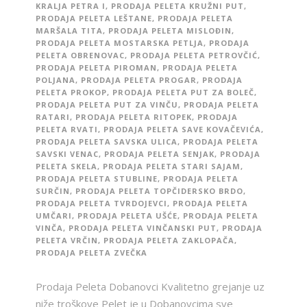
KRALJA PETRA I
,
PRODAJA PELETA KRUŽNI PUT
,
PRODAJA PELETA LEŠTANE
,
PRODAJA PELETA
MARŠALA TITA
,
PRODAJA PELETA MISLOĐIN
,
PRODAJA PELETA MOSTARSKA PETLJA
,
PRODAJA
PELETA OBRENOVAC
,
PRODAJA PELETA PETROVČIĆ
,
PRODAJA PELETA PIROMAN
,
PRODAJA PELETA
POLJANA
,
PRODAJA PELETA PROGAR
,
PRODAJA
PELETA PROKOP
,
PRODAJA PELETA PUT ZA BOLEČ
,
PRODAJA PELETA PUT ZA VINČU
,
PRODAJA PELETA
RATARI
,
PRODAJA PELETA RITOPEK
,
PRODAJA
PELETA RVATI
,
PRODAJA PELETA SAVE KOVAČEVIĆA
,
PRODAJA PELETA SAVSKA ULICA
,
PRODAJA PELETA
SAVSKI VENAC
,
PRODAJA PELETA SENJAK
,
PRODAJA
PELETA SKELA
,
PRODAJA PELETA STARI SAJAM
,
PRODAJA PELETA STUBLINE
,
PRODAJA PELETA
SURČIN
,
PRODAJA PELETA TOPČIDERSKO BRDO
,
PRODAJA PELETA TVRDOJEVCI
,
PRODAJA PELETA
UMČARI
,
PRODAJA PELETA UŠĆE
,
PRODAJA PELETA
VINČA
,
PRODAJA PELETA VINČANSKI PUT
,
PRODAJA
PELETA VRČIN
,
PRODAJA PELETA ZAKLOPAČA
,
PRODAJA PELETA ZVEČKA
Prodaja Peleta Dobanovci Kvalitetno grejanje uz
niže troškove Pelet je u Dobanovcima sve