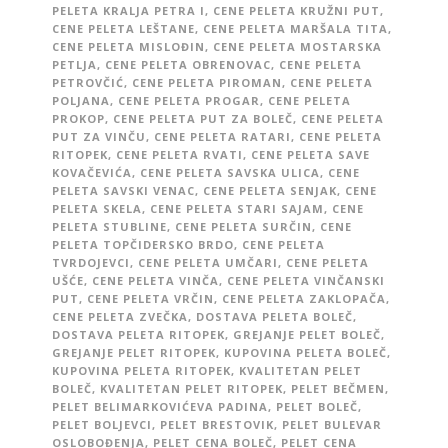
PELETA KRALJA PETRA I
,
CENE PELETA KRUŽNI PUT
,
CENE PELETA LEŠTANE
,
CENE PELETA MARŠALA TITA
,
CENE PELETA MISLOĐIN
,
CENE PELETA MOSTARSKA
PETLJA
,
CENE PELETA OBRENOVAC
,
CENE PELETA
PETROVČIĆ
,
CENE PELETA PIROMAN
,
CENE PELETA
POLJANA
,
CENE PELETA PROGAR
,
CENE PELETA
PROKOP
,
CENE PELETA PUT ZA BOLEČ
,
CENE PELETA
PUT ZA VINČU
,
CENE PELETA RATARI
,
CENE PELETA
RITOPEK
,
CENE PELETA RVATI
,
CENE PELETA SAVE
KOVAČEVIĆA
,
CENE PELETA SAVSKA ULICA
,
CENE
PELETA SAVSKI VENAC
,
CENE PELETA SENJAK
,
CENE
PELETA SKELA
,
CENE PELETA STARI SAJAM
,
CENE
PELETA STUBLINE
,
CENE PELETA SURČIN
,
CENE
PELETA TOPČIDERSKO BRDO
,
CENE PELETA
TVRDOJEVCI
,
CENE PELETA UMČARI
,
CENE PELETA
UŠĆE
,
CENE PELETA VINČA
,
CENE PELETA VINČANSKI
PUT
,
CENE PELETA VRČIN
,
CENE PELETA ZAKLOPAČA
,
CENE PELETA ZVEČKA
,
DOSTAVA PELETA BOLEČ
,
DOSTAVA PELETA RITOPEK
,
GREJANJE PELET BOLEČ
,
GREJANJE PELET RITOPEK
,
KUPOVINA PELETA BOLEČ
,
KUPOVINA PELETA RITOPEK
,
KVALITETAN PELET
BOLEČ
,
KVALITETAN PELET RITOPEK
,
PELET BEČMEN
,
PELET BELIMARKOVIĆEVA PADINA
,
PELET BOLEČ
,
PELET BOLJEVCI
,
PELET BRESTOVIK
,
PELET BULEVAR
OSLOBOĐENJA
,
PELET CENA BOLEČ
,
PELET CENA