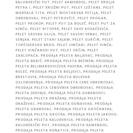
KALUĐERIČKI PUT
,
PELET KAMENDOL
,
PELET KRALJA
PETRA I
,
PELET KRUŽNI PUT
,
PELET LEŠTANE
,
PELET
MARŠALA TITA
,
PELET MOSTARSKA PETLJA
,
PELET
OBRENOVAC
,
PELET PETROVČIĆ
,
PELET PROGAR
,
PELET PROKOP
,
PELET PUT ZA BOLEČ
,
PELET PUT ZA
VINČU
,
PELET RITOPEK
,
PELET SAVE KOVAČEVIĆA
,
PELET SAVSKA ULICA
,
PELET SAVSKI VENAC
,
PELET
SENJAK
,
PELET STARI SAJAM
,
PELET SURČIN
,
PELET
TOPČIDERSKO BRDO
,
PELET UMČARI
,
PELET VINČA
,
PELET VINČANSKI PUT
,
PELET VRČIN
,
PELET
ZAKLOPAČA
,
PRODAJA PELETA BALJEVAC
,
PRODAJA
PELETA BARIČ
,
PRODAJA PELETA BEČMEN
,
PRODAJA
PELETA BELIMARKOVIĆEVA PADINA
,
PRODAJA PELETA
BOLEČ
,
PRODAJA PELETA BOLJEVCI
,
PRODAJA PELETA
BRESTOVIK
,
PRODAJA PELETA BULEVAR
OSLOBOĐENJA
,
PRODAJA PELETA CENE OBRENOVAC
,
PRODAJA PELETA CENOVNIK OBRENOVAC
,
PRODAJA
PELETA DEDINJE
,
PRODAJA PELETA DOBANOVCI
,
PRODAJA PELETA DRAŽANJ
,
PRODAJA PELETA
DRAŽEVAC
,
PRODAJA PELETA DUNAVSKA
,
PRODAJA
PELETA GRABOVAC
,
PRODAJA PELETA GROČANSKA
,
PRODAJA PELETA GROCKA
,
PRODAJA PELETA JAKOVO
,
PRODAJA PELETA KALUĐERICA
,
PRODAJA PELETA
KALUĐERIČKI PUT
,
PRODAJA PELETA KAMENDOL
,
PRODAJA PELETA KONATICE
,
PRODAJA PELETA