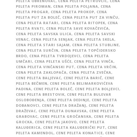
PELETA OBRENOVAC
,
CENA PELETA PETROVČIĆ
,
CENA
PELETA PIROMAN
,
CENA PELETA POLJANA
,
CENA
PELETA PROGAR
,
CENA PELETA PROKOP
,
CENA
PELETA PUT ZA BOLEČ
,
CENA PELETA PUT ZA VINČU
,
CENA PELETA RATARI
,
CENA PELETA RITOPEK
,
CENA
PELETA RVATI
,
CENA PELETA SAVE KOVAČEVIĆA
,
CENA PELETA SAVSKA ULICA
,
CENA PELETA SAVSKI
VENAC
,
CENA PELETA SENJAK
,
CENA PELETA SKELA
,
CENA PELETA STARI SAJAM
,
CENA PELETA STUBLINE
,
CENA PELETA SURČIN
,
CENA PELETA TOPČIDERSKO
BRDO
,
CENA PELETA TVRDOJEVCI
,
CENA PELETA
UMČARI
,
CENA PELETA UŠĆE
,
CENA PELETA VINČA
,
CENA PELETA VINČANSKI PUT
,
CENA PELETA VRČIN
,
CENA PELETA ZAKLOPAČA
,
CENA PELETA ZVEČKA
,
CENE PELETA BALJEVAC
,
CENE PELETA BARIČ
,
CENE
PELETA BEČMEN
,
CENE PELETA BELIMARKOVIĆEVA
PADINA
,
CENE PELETA BOLEČ
,
CENE PELETA BOLJEVCI
,
CENE PELETA BRESTOVIK
,
CENE PELETA BULEVAR
OSLOBOĐENJA
,
CENE PELETA DEDINJE
,
CENE PELETA
DOBANOVCI
,
CENE PELETA DRAŽANJ
,
CENE PELETA
DRAŽEVAC
,
CENE PELETA DUNAVSKA
,
CENE PELETA
GRABOVAC
,
CENE PELETA GROČANSKA
,
CENE PELETA
GROCKA
,
CENE PELETA JAKOVO
,
CENE PELETA
KALUĐERICA
,
CENE PELETA KALUĐERIČKI PUT
,
CENE
PELETA KAMENDOL
,
CENE PELETA KONATICE
,
CENE