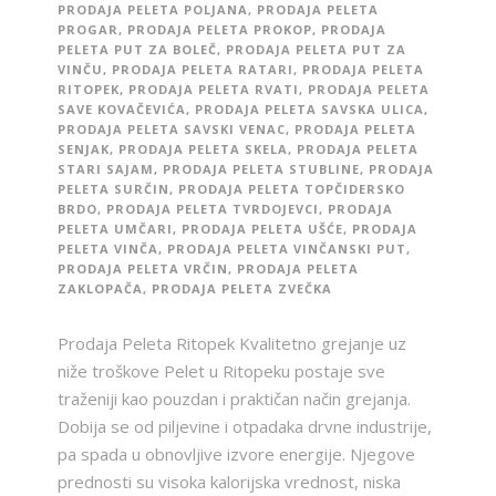
PRODAJA PELETA POLJANA
,
PRODAJA PELETA
PROGAR
,
PRODAJA PELETA PROKOP
,
PRODAJA
PELETA PUT ZA BOLEČ
,
PRODAJA PELETA PUT ZA
VINČU
,
PRODAJA PELETA RATARI
,
PRODAJA PELETA
RITOPEK
,
PRODAJA PELETA RVATI
,
PRODAJA PELETA
SAVE KOVAČEVIĆA
,
PRODAJA PELETA SAVSKA ULICA
,
PRODAJA PELETA SAVSKI VENAC
,
PRODAJA PELETA
SENJAK
,
PRODAJA PELETA SKELA
,
PRODAJA PELETA
STARI SAJAM
,
PRODAJA PELETA STUBLINE
,
PRODAJA
PELETA SURČIN
,
PRODAJA PELETA TOPČIDERSKO
BRDO
,
PRODAJA PELETA TVRDOJEVCI
,
PRODAJA
PELETA UMČARI
,
PRODAJA PELETA UŠĆE
,
PRODAJA
PELETA VINČA
,
PRODAJA PELETA VINČANSKI PUT
,
PRODAJA PELETA VRČIN
,
PRODAJA PELETA
ZAKLOPAČA
,
PRODAJA PELETA ZVEČKA
Prodaja Peleta Ritopek Kvalitetno grejanje uz
niže troškove Pelet u Ritopeku postaje sve
traženiji kao pouzdan i praktičan način grejanja.
Dobija se od piljevine i otpadaka drvne industrije,
pa spada u obnovljive izvore energije. Njegove
prednosti su visoka kalorijska vrednost, niska