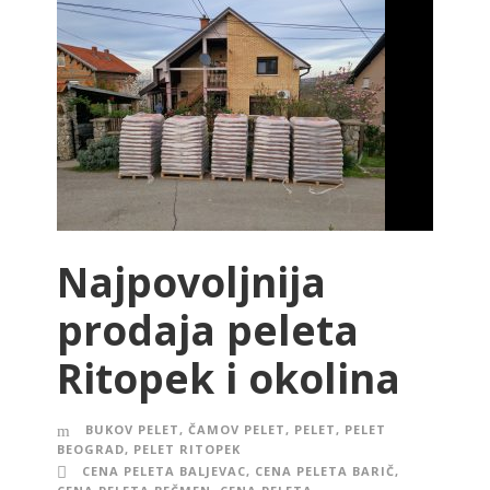
Najpovoljnija
prodaja peleta
Ritopek i okolina
BUKOV PELET
,
ČAMOV PELET
,
PELET
,
PELET
BEOGRAD
,
PELET RITOPEK
CENA PELETA BALJEVAC
,
CENA PELETA BARIČ
,