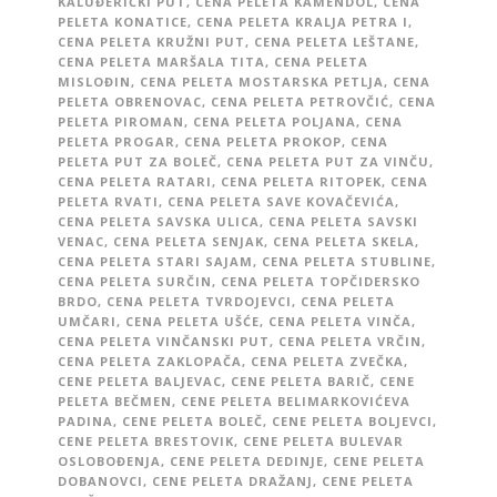
KALUĐERIČKI PUT
,
CENA PELETA KAMENDOL
,
CENA
PELETA KONATICE
,
CENA PELETA KRALJA PETRA I
,
CENA PELETA KRUŽNI PUT
,
CENA PELETA LEŠTANE
,
CENA PELETA MARŠALA TITA
,
CENA PELETA
MISLOĐIN
,
CENA PELETA MOSTARSKA PETLJA
,
CENA
PELETA OBRENOVAC
,
CENA PELETA PETROVČIĆ
,
CENA
PELETA PIROMAN
,
CENA PELETA POLJANA
,
CENA
PELETA PROGAR
,
CENA PELETA PROKOP
,
CENA
PELETA PUT ZA BOLEČ
,
CENA PELETA PUT ZA VINČU
,
CENA PELETA RATARI
,
CENA PELETA RITOPEK
,
CENA
PELETA RVATI
,
CENA PELETA SAVE KOVAČEVIĆA
,
CENA PELETA SAVSKA ULICA
,
CENA PELETA SAVSKI
VENAC
,
CENA PELETA SENJAK
,
CENA PELETA SKELA
,
CENA PELETA STARI SAJAM
,
CENA PELETA STUBLINE
,
CENA PELETA SURČIN
,
CENA PELETA TOPČIDERSKO
BRDO
,
CENA PELETA TVRDOJEVCI
,
CENA PELETA
UMČARI
,
CENA PELETA UŠĆE
,
CENA PELETA VINČA
,
CENA PELETA VINČANSKI PUT
,
CENA PELETA VRČIN
,
CENA PELETA ZAKLOPAČA
,
CENA PELETA ZVEČKA
,
CENE PELETA BALJEVAC
,
CENE PELETA BARIČ
,
CENE
PELETA BEČMEN
,
CENE PELETA BELIMARKOVIĆEVA
PADINA
,
CENE PELETA BOLEČ
,
CENE PELETA BOLJEVCI
,
CENE PELETA BRESTOVIK
,
CENE PELETA BULEVAR
OSLOBOĐENJA
,
CENE PELETA DEDINJE
,
CENE PELETA
DOBANOVCI
,
CENE PELETA DRAŽANJ
,
CENE PELETA