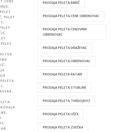
ET CENE
PRODAJA PELETA BARIČ
INJE
,
PELET
PRODAJA PELETA CENE OBRENOVAC
Č
,
PELET
UT
,
PELET
PRODAJA PELETA CENOVNIK
ČIĆ
,
OBRENOVAC
LET
PELET
PRODAJA PELETA DRAŽEVAC
INSTVA
IRME
PRODAJA PELETA OBRENOVAC
IČ
,
JA
PRODAJA PELETA RATARI
AJA
 PELETA
CI
,
PRODAJA PELETA STUBLINE
AVSKA
,
PRODAJA PELETA TVRDOJEVCI
ELETA
PRODAJA
ANE
,
PRODAJA PELETA UŠĆE
A
IĆ
,
PRODAJA PELETA ZVEČKA
GAR
,