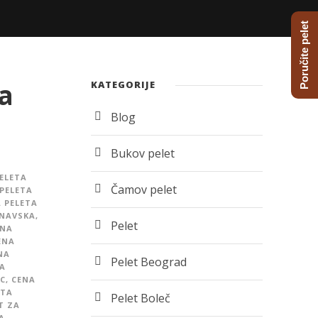
Poručite pelet
a
KATEGORIJE
Blog
Bukov pelet
ELETA
Čamov pelet
PELETA
 PELETA
UNAVSKA
,
Pelet
ENA
ENA
NA
Pelet Beograd
A
C
,
CENA
ETA
Pelet Boleč
T ZA
A