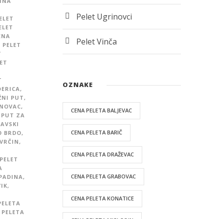
INA
Pelet Ugrinovci
ELET
ELET
ENA
Pelet Vinča
,
PELET
T
ET
T
OZNAKE
ĐERICA
,
ŽNI PUT
,
ENOVAC
,
CENA PELETA BALJEVAC
 PUT ZA
SAVSKI
CENA PELETA BARIČ
O BRDO
,
 VRČIN
,
CENA PELETA DRAŽEVAC
PELET
A
CENA PELETA GRABOVAC
PADINA
,
IK
,
CENA PELETA KONATICE
PELETA
 PELETA