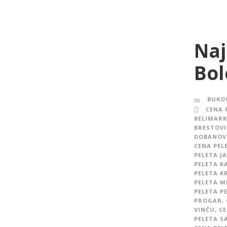
Naj
Bol
BUKOV
CENA 
BELIMARK
BRESTOVI
DOBANOV
CENA PEL
PELETA J
PELETA 
PELETA K
PELETA M
PELETA P
PROGAR
,
VINČU
,
CE
PELETA S