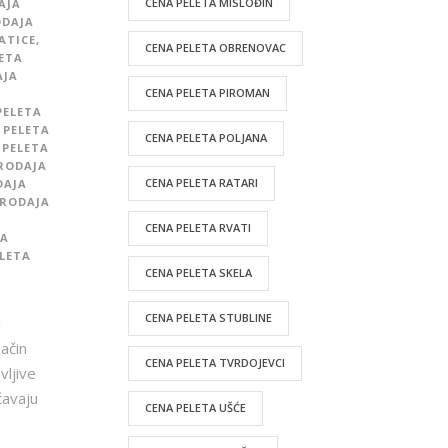
CENA PELETA MISLOĐIN
AJA
DAJA
ATICE
,
CENA PELETA OBRENOVAC
ETA
AJA
CENA PELETA PIROMAN
PELETA
 PELETA
CENA PELETA POLJANA
 PELETA
RODAJA
CENA PELETA RATARI
DAJA
RODAJA
CENA PELETA RVATI
TA
LETA
CENA PELETA SKELA
CENA PELETA STUBLINE
j
ačin
CENA PELETA TVRDOJEVCI
vljive
ćavaju
CENA PELETA UŠĆE