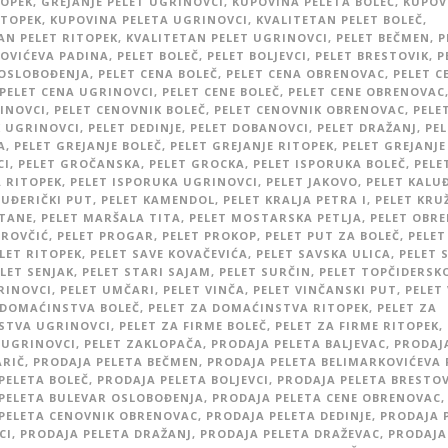
TOPEK
,
GREJANJE PELET UGRINOVCI
,
KUPOVINA PELETA BOLEČ
,
KUPOV
ITOPEK
,
KUPOVINA PELETA UGRINOVCI
,
KVALITETAN PELET BOLEČ
,
AN PELET RITOPEK
,
KVALITETAN PELET UGRINOVCI
,
PELET BEČMEN
,
P
OVIĆEVA PADINA
,
PELET BOLEČ
,
PELET BOLJEVCI
,
PELET BRESTOVIK
,
P
OSLOBOĐENJA
,
PELET CENA BOLEČ
,
PELET CENA OBRENOVAC
,
PELET C
PELET CENA UGRINOVCI
,
PELET CENE BOLEČ
,
PELET CENE OBRENOVAC
INOVCI
,
PELET CENOVNIK BOLEČ
,
PELET CENOVNIK OBRENOVAC
,
PELE
 UGRINOVCI
,
PELET DEDINJE
,
PELET DOBANOVCI
,
PELET DRAŽANJ
,
PEL
A
,
PELET GREJANJE BOLEČ
,
PELET GREJANJE RITOPEK
,
PELET GREJANJE
CI
,
PELET GROČANSKA
,
PELET GROCKA
,
PELET ISPORUKA BOLEČ
,
PELE
 RITOPEK
,
PELET ISPORUKA UGRINOVCI
,
PELET JAKOVO
,
PELET KALU
LUĐERIČKI PUT
,
PELET KAMENDOL
,
PELET KRALJA PETRA I
,
PELET KRU
ŠTANE
,
PELET MARŠALA TITA
,
PELET MOSTARSKA PETLJA
,
PELET OBR
TROVČIĆ
,
PELET PROGAR
,
PELET PROKOP
,
PELET PUT ZA BOLEČ
,
PELET
LET RITOPEK
,
PELET SAVE KOVAČEVIĆA
,
PELET SAVSKA ULICA
,
PELET 
LET SENJAK
,
PELET STARI SAJAM
,
PELET SURČIN
,
PELET TOPČIDERSK
RINOVCI
,
PELET UMČARI
,
PELET VINČA
,
PELET VINČANSKI PUT
,
PELET
 DOMAĆINSTVA BOLEČ
,
PELET ZA DOMAĆINSTVA RITOPEK
,
PELET ZA
STVA UGRINOVCI
,
PELET ZA FIRME BOLEČ
,
PELET ZA FIRME RITOPEK
,
 UGRINOVCI
,
PELET ZAKLOPAČA
,
PRODAJA PELETA BALJEVAC
,
PRODAJ
ARIČ
,
PRODAJA PELETA BEČMEN
,
PRODAJA PELETA BELIMARKOVIĆEVA 
PELETA BOLEČ
,
PRODAJA PELETA BOLJEVCI
,
PRODAJA PELETA BRESTOV
PELETA BULEVAR OSLOBOĐENJA
,
PRODAJA PELETA CENE OBRENOVAC
,
PELETA CENOVNIK OBRENOVAC
,
PRODAJA PELETA DEDINJE
,
PRODAJA 
CI
,
PRODAJA PELETA DRAŽANJ
,
PRODAJA PELETA DRAŽEVAC
,
PRODAJA