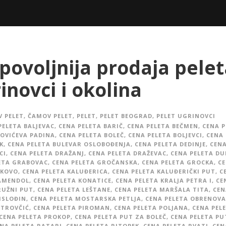
povoljnija prodaja pelet
inovci i okolina
 PELET
,
ČAMOV PELET
,
PELET
,
PELET BEOGRAD
,
PELET UGRINOVCI
PELETA BALJEVAC
,
CENA PELETA BARIČ
,
CENA PELETA BEČMEN
,
CENA P
OVIĆEVA PADINA
,
CENA PELETA BOLEČ
,
CENA PELETA BOLJEVCI
,
CENA 
K
,
CENA PELETA BULEVAR OSLOBOĐENJA
,
CENA PELETA DEDINJE
,
CENA
CI
,
CENA PELETA DRAŽANJ
,
CENA PELETA DRAŽEVAC
,
CENA PELETA D
ETA GRABOVAC
,
CENA PELETA GROČANSKA
,
CENA PELETA GROCKA
,
C
AKOVO
,
CENA PELETA KALUĐERICA
,
CENA PELETA KALUĐERIČKI PUT
,
C
KAMENDOL
,
CENA PELETA KONATICE
,
CENA PELETA KRALJA PETRA I
,
CE
RUŽNI PUT
,
CENA PELETA LEŠTANE
,
CENA PELETA MARŠALA TITA
,
CEN
ISLOĐIN
,
CENA PELETA MOSTARSKA PETLJA
,
CENA PELETA OBRENOVA
ETROVČIĆ
,
CENA PELETA PIROMAN
,
CENA PELETA POLJANA
,
CENA PEL
CENA PELETA PROKOP
,
CENA PELETA PUT ZA BOLEČ
,
CENA PELETA PU
NA PELETA RATARI
,
CENA PELETA RITOPEK
,
CENA PELETA RVATI
,
CEN