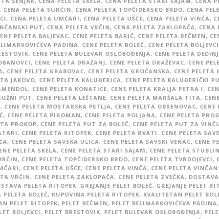
ETA SENJAK
,
CENA PELETA SKELA
,
CENA PELETA STARI SAJAM
,
CENA P
,
CENA PELETA SURČIN
,
CENA PELETA TOPČIDERSKO BRDO
,
CENA PEL
CI
,
CENA PELETA UMČARI
,
CENA PELETA UŠĆE
,
CENA PELETA VINČA
,
C
INČANSKI PUT
,
CENA PELETA VRČIN
,
CENA PELETA ZAKLOPAČA
,
CENA 
ENE PELETA BALJEVAC
,
CENE PELETA BARIČ
,
CENE PELETA BEČMEN
,
CE
ELIMARKOVIĆEVA PADINA
,
CENE PELETA BOLEČ
,
CENE PELETA BOLJEVCI
RESTOVIK
,
CENE PELETA BULEVAR OSLOBOĐENJA
,
CENE PELETA DEDINJ
OBANOVCI
,
CENE PELETA DRAŽANJ
,
CENE PELETA DRAŽEVAC
,
CENE PEL
A
,
CENE PELETA GRABOVAC
,
CENE PELETA GROČANSKA
,
CENE PELETA
ETA JAKOVO
,
CENE PELETA KALUĐERICA
,
CENE PELETA KALUĐERIČKI P
KAMENDOL
,
CENE PELETA KONATICE
,
CENE PELETA KRALJA PETRA I
,
CEN
RUŽNI PUT
,
CENE PELETA LEŠTANE
,
CENE PELETA MARŠALA TITA
,
CENE
N
,
CENE PELETA MOSTARSKA PETLJA
,
CENE PELETA OBRENOVAC
,
CENE 
Ć
,
CENE PELETA PIROMAN
,
CENE PELETA POLJANA
,
CENE PELETA PRO
ETA PROKOP
,
CENE PELETA PUT ZA BOLEČ
,
CENE PELETA PUT ZA VINČ
ATARI
,
CENE PELETA RITOPEK
,
CENE PELETA RVATI
,
CENE PELETA SAV
ĆA
,
CENE PELETA SAVSKA ULICA
,
CENE PELETA SAVSKI VENAC
,
CENE P
ENE PELETA SKELA
,
CENE PELETA STARI SAJAM
,
CENE PELETA STUBLI
URČIN
,
CENE PELETA TOPČIDERSKO BRDO
,
CENE PELETA TVRDOJEVCI
,
MČARI
,
CENE PELETA UŠĆE
,
CENE PELETA VINČA
,
CENE PELETA VINČAN
ETA VRČIN
,
CENE PELETA ZAKLOPAČA
,
CENE PELETA ZVEČKA
,
DOSTAVA
STAVA PELETA RITOPEK
,
GREJANJE PELET BOLEČ
,
GREJANJE PELET RI
 PELETA BOLEČ
,
KUPOVINA PELETA RITOPEK
,
KVALITETAN PELET BOL
AN PELET RITOPEK
,
PELET BEČMEN
,
PELET BELIMARKOVIĆEVA PADINA
,
LET BOLJEVCI
,
PELET BRESTOVIK
,
PELET BULEVAR OSLOBOĐENJA
,
PELE