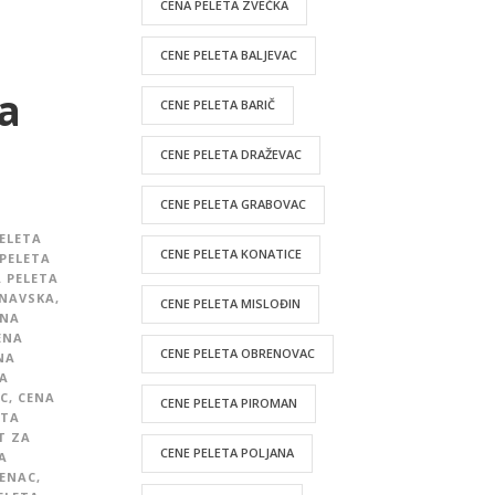
CENA PELETA ZVEČKA
CENE PELETA BALJEVAC
a
CENE PELETA BARIČ
CENE PELETA DRAŽEVAC
CENE PELETA GRABOVAC
ELETA
CENE PELETA KONATICE
PELETA
 PELETA
UNAVSKA
,
CENE PELETA MISLOĐIN
ENA
ENA
CENE PELETA OBRENOVAC
NA
A
C
,
CENA
CENE PELETA PIROMAN
ETA
T ZA
CENE PELETA POLJANA
A
VENAC
,