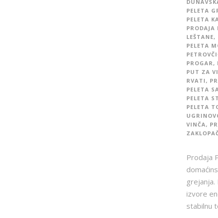
DUNAVSK
PELETA G
PELETA K
PRODAJA 
LEŠTANE
,
PELETA M
PETROVČI
PROGAR
,
PUT ZA V
RVATI
,
PR
PELETA S
PELETA S
PELETA T
UGRINOV
VINČA
,
PR
ZAKLOPA
Prodaja P
domaćinst
grejanja.
izvore en
stabilnu 