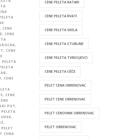
ELETA
CENE PELETA RATARI
ETA
ENA
CENE PELETA RVATI
PELETA
NE
,
CENE
CENE PELETA SKELA
E
,
CENE
ETA
CENE PELETA STUBLINE
 GROCKA
,
UT
,
CENE
E
CENE PELETA TVRDOJEVCI
 PELETA
PELETA
CENE PELETA UŠĆE
GAR
,
U
,
CENE
E
PELET CENA OBRENOVAC
ELETA
NE
,
CENE
PELET CENE OBRENOVAC
CENE
SKI PUT
,
 PELETA
PELET CENOVNIK OBRENOVAC
TOPEK
,
EČ
,
PELET OBRENOVAC
PELET
T CENA