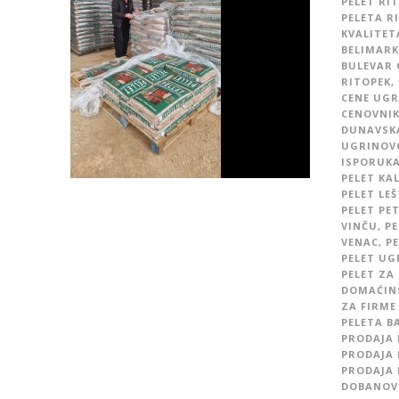
PELET RI
PELETA R
KVALITET
BELIMARK
BULEVAR 
RITOPEK
,
CENE UGR
CENOVNIK
DUNAVSK
UGRINOV
ISPORUKA
PELET KA
PELET LE
PELET PE
VINČU
,
PE
VENAC
,
PE
PELET UG
PELET ZA
DOMAĆIN
ZA FIRME
PELETA B
PRODAJA 
PRODAJA 
PRODAJA 
DOBANOV