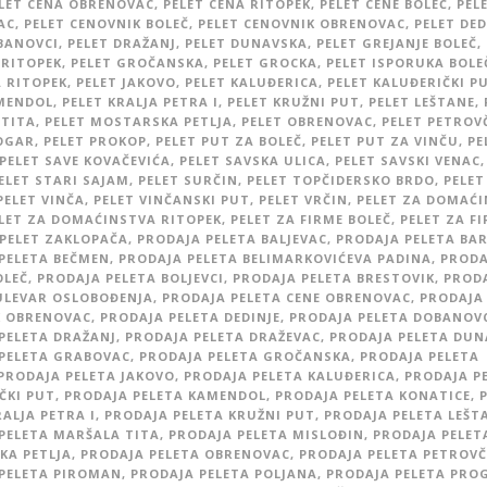
LET CENA OBRENOVAC
,
PELET CENA RITOPEK
,
PELET CENE BOLEČ
,
PEL
AC
,
PELET CENOVNIK BOLEČ
,
PELET CENOVNIK OBRENOVAC
,
PELET DED
BANOVCI
,
PELET DRAŽANJ
,
PELET DUNAVSKA
,
PELET GREJANJE BOLEČ
,
 RITOPEK
,
PELET GROČANSKA
,
PELET GROCKA
,
PELET ISPORUKA BOLE
 RITOPEK
,
PELET JAKOVO
,
PELET KALUĐERICA
,
PELET KALUĐERIČKI P
MENDOL
,
PELET KRALJA PETRA I
,
PELET KRUŽNI PUT
,
PELET LEŠTANE
,
TITA
,
PELET MOSTARSKA PETLJA
,
PELET OBRENOVAC
,
PELET PETROV
OGAR
,
PELET PROKOP
,
PELET PUT ZA BOLEČ
,
PELET PUT ZA VINČU
,
PE
PELET SAVE KOVAČEVIĆA
,
PELET SAVSKA ULICA
,
PELET SAVSKI VENAC
,
ELET STARI SAJAM
,
PELET SURČIN
,
PELET TOPČIDERSKO BRDO
,
PELET
PELET VINČA
,
PELET VINČANSKI PUT
,
PELET VRČIN
,
PELET ZA DOMAĆ
LET ZA DOMAĆINSTVA RITOPEK
,
PELET ZA FIRME BOLEČ
,
PELET ZA F
PELET ZAKLOPAČA
,
PRODAJA PELETA BALJEVAC
,
PRODAJA PELETA BAR
PELETA BEČMEN
,
PRODAJA PELETA BELIMARKOVIĆEVA PADINA
,
PRODA
OLEČ
,
PRODAJA PELETA BOLJEVCI
,
PRODAJA PELETA BRESTOVIK
,
PROD
ULEVAR OSLOBOĐENJA
,
PRODAJA PELETA CENE OBRENOVAC
,
PRODAJA
K OBRENOVAC
,
PRODAJA PELETA DEDINJE
,
PRODAJA PELETA DOBANOV
PELETA DRAŽANJ
,
PRODAJA PELETA DRAŽEVAC
,
PRODAJA PELETA DUN
PELETA GRABOVAC
,
PRODAJA PELETA GROČANSKA
,
PRODAJA PELETA
PRODAJA PELETA JAKOVO
,
PRODAJA PELETA KALUĐERICA
,
PRODAJA P
ČKI PUT
,
PRODAJA PELETA KAMENDOL
,
PRODAJA PELETA KONATICE
,
RALJA PETRA I
,
PRODAJA PELETA KRUŽNI PUT
,
PRODAJA PELETA LEŠT
PELETA MARŠALA TITA
,
PRODAJA PELETA MISLOĐIN
,
PRODAJA PELET
A PETLJA
,
PRODAJA PELETA OBRENOVAC
,
PRODAJA PELETA PETROVČ
PELETA PIROMAN
,
PRODAJA PELETA POLJANA
,
PRODAJA PELETA PRO