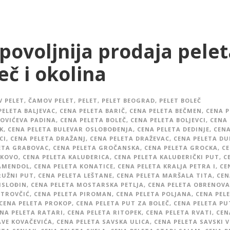
povoljnija prodaja pelet
eč i okolina
 PELET
,
ČAMOV PELET
,
PELET
,
PELET BEOGRAD
,
PELET BOLEČ
PELETA BALJEVAC
,
CENA PELETA BARIČ
,
CENA PELETA BEČMEN
,
CENA P
OVIĆEVA PADINA
,
CENA PELETA BOLEČ
,
CENA PELETA BOLJEVCI
,
CENA 
K
,
CENA PELETA BULEVAR OSLOBOĐENJA
,
CENA PELETA DEDINJE
,
CENA
CI
,
CENA PELETA DRAŽANJ
,
CENA PELETA DRAŽEVAC
,
CENA PELETA D
ETA GRABOVAC
,
CENA PELETA GROČANSKA
,
CENA PELETA GROCKA
,
C
AKOVO
,
CENA PELETA KALUĐERICA
,
CENA PELETA KALUĐERIČKI PUT
,
C
KAMENDOL
,
CENA PELETA KONATICE
,
CENA PELETA KRALJA PETRA I
,
CE
RUŽNI PUT
,
CENA PELETA LEŠTANE
,
CENA PELETA MARŠALA TITA
,
CEN
ISLOĐIN
,
CENA PELETA MOSTARSKA PETLJA
,
CENA PELETA OBRENOVA
ETROVČIĆ
,
CENA PELETA PIROMAN
,
CENA PELETA POLJANA
,
CENA PEL
CENA PELETA PROKOP
,
CENA PELETA PUT ZA BOLEČ
,
CENA PELETA PU
NA PELETA RATARI
,
CENA PELETA RITOPEK
,
CENA PELETA RVATI
,
CEN
AVE KOVAČEVIĆA
,
CENA PELETA SAVSKA ULICA
,
CENA PELETA SAVSKI 