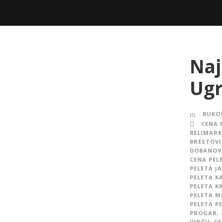
Naj
Ugr
BUKOV
CENA 
BELIMARK
BRESTOVI
DOBANOV
CENA PEL
PELETA J
PELETA 
PELETA K
PELETA M
PELETA P
PROGAR
,
VINČU
,
CE