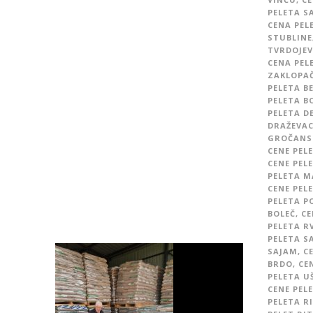
PELETA S
CENA PEL
STUBLINE
TVRDOJEV
CENA PEL
ZAKLOPA
PELETA B
PELETA BO
PELETA D
DRAŽEVA
GROČANS
CENE PEL
CENE PELE
PELETA M
CENE PEL
PELETA P
BOLEČ
,
CE
PELETA R
PELETA S
SAJAM
,
C
BRDO
,
CE
PELETA U
CENE PEL
PELETA R