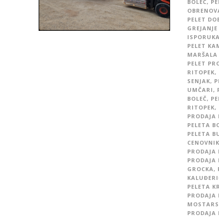
BOLEČ
,
PE
OBRENOV
PELET DO
GREJANJE
ISPORUKA
PELET KA
MARŠALA 
PELET PR
RITOPEK
,
SENJAK
,
P
UMČARI
,
BOLEČ
,
PE
RITOPEK
,
PRODAJA 
PELETA B
PELETA B
CENOVNI
PRODAJA 
PRODAJA 
GROCKA
,
KALUĐERI
PELETA K
PRODAJA 
MOSTARSK
PRODAJA 