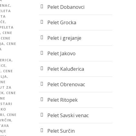
VENAC
,
Pelet Dobanovci
ELETA
ETA
Pelet Grocka
ŠĆE
,
PELETA
,
CENE
Pelet i grejanje
CENE
JA
,
CENE
A
Pelet Jakovo
ERICA
,
ICE
,
Pelet Kaluđerica
E
,
CENE
LJA
,
ENE
Pelet Obrenovac
UT ZA
EK
,
CENE
ENE
Pelet Ritopek
 STARI
SKO
Pelet Savski venac
RI
,
CENE
VRČIN
,
TAVA
Pelet Surčin
NJE