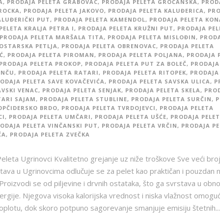
A
,
PRODAJA PELETA GRABOVAC
,
PRODAJA PELETA GROČANSKA
,
PROD
ROCKA
,
PRODAJA PELETA JAKOVO
,
PRODAJA PELETA KALUĐERICA
,
PRO
ALUĐERIČKI PUT
,
PRODAJA PELETA KAMENDOL
,
PRODAJA PELETA KON
PELETA KRALJA PETRA I
,
PRODAJA PELETA KRUŽNI PUT
,
PRODAJA PEL
PRODAJA PELETA MARŠALA TITA
,
PRODAJA PELETA MISLOĐIN
,
PROD
OSTARSKA PETLJA
,
PRODAJA PELETA OBRENOVAC
,
PRODAJA PELETA
Ć
,
PRODAJA PELETA PIROMAN
,
PRODAJA PELETA POLJANA
,
PRODAJA 
PRODAJA PELETA PROKOP
,
PRODAJA PELETA PUT ZA BOLEČ
,
PRODAJA
INČU
,
PRODAJA PELETA RATARI
,
PRODAJA PELETA RITOPEK
,
PRODAJA
ODAJA PELETA SAVE KOVAČEVIĆA
,
PRODAJA PELETA SAVSKA ULICA
,
P
AVSKI VENAC
,
PRODAJA PELETA SENJAK
,
PRODAJA PELETA SKELA
,
PRO
TARI SAJAM
,
PRODAJA PELETA STUBLINE
,
PRODAJA PELETA SURČIN
,
P
OPČIDERSKO BRDO
,
PRODAJA PELETA TVRDOJEVCI
,
PRODAJA PELETA
CI
,
PRODAJA PELETA UMČARI
,
PRODAJA PELETA UŠĆE
,
PRODAJA PELE
ODAJA PELETA VINČANSKI PUT
,
PRODAJA PELETA VRČIN
,
PRODAJA PE
ČA
,
PRODAJA PELETA ZVEČKA
eleta Ugrinovci Kvalitetno grejanje uz niže troškove Sve veći bro
ava u Ugrinovcima odlučuje se za pelet kao praktičan i pouzdan n
 Proizvodi se od piljevine i drvnih ostataka, što ga svrstava u obno
ergije. Njegova visoka kalorijska vrednost i niska vlažnost omogu
toplotu, dok skoro potpuno sagorevanje smanjuje emisiju štetnih...