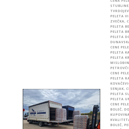
CENA PEL
STUBLINE
TVRDOJEV
PELETA V
ZVEČKA
,
C
PELETA B
PELETA B
PELETA D
DUNAVSK
CENE PEL
PELETA 
PELETA K
MISLOĐI
PETROVČI
CENE PEL
PELETA R
KOVAČEVI
SENJAK
,
C
PELETA S
PELETA U
CENE PEL
BOLEČ
,
DO
KUPOVINA
KVALITET
BOLEČ
,
PE