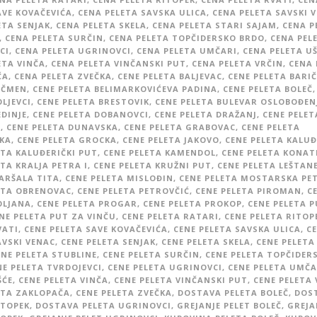
AVE KOVAČEVIĆA
,
CENA PELETA SAVSKA ULICA
,
CENA PELETA SAVSKI 
ETA SENJAK
,
CENA PELETA SKELA
,
CENA PELETA STARI SAJAM
,
CENA P
,
CENA PELETA SURČIN
,
CENA PELETA TOPČIDERSKO BRDO
,
CENA PEL
CI
,
CENA PELETA UGRINOVCI
,
CENA PELETA UMČARI
,
CENA PELETA U
ETA VINČA
,
CENA PELETA VINČANSKI PUT
,
CENA PELETA VRČIN
,
CENA 
ČA
,
CENA PELETA ZVEČKA
,
CENE PELETA BALJEVAC
,
CENE PELETA BARIČ
EČMEN
,
CENE PELETA BELIMARKOVIĆEVA PADINA
,
CENE PELETA BOLEČ
,
LJEVCI
,
CENE PELETA BRESTOVIK
,
CENE PELETA BULEVAR OSLOBOĐEN
EDINJE
,
CENE PELETA DOBANOVCI
,
CENE PELETA DRAŽANJ
,
CENE PELET
C
,
CENE PELETA DUNAVSKA
,
CENE PELETA GRABOVAC
,
CENE PELETA
KA
,
CENE PELETA GROCKA
,
CENE PELETA JAKOVO
,
CENE PELETA KALUĐ
ETA KALUĐERIČKI PUT
,
CENE PELETA KAMENDOL
,
CENE PELETA KONAT
TA KRALJA PETRA I
,
CENE PELETA KRUŽNI PUT
,
CENE PELETA LEŠTAN
ARŠALA TITA
,
CENE PELETA MISLOĐIN
,
CENE PELETA MOSTARSKA PET
ETA OBRENOVAC
,
CENE PELETA PETROVČIĆ
,
CENE PELETA PIROMAN
,
C
OLJANA
,
CENE PELETA PROGAR
,
CENE PELETA PROKOP
,
CENE PELETA P
NE PELETA PUT ZA VINČU
,
CENE PELETA RATARI
,
CENE PELETA RITOP
VATI
,
CENE PELETA SAVE KOVAČEVIĆA
,
CENE PELETA SAVSKA ULICA
,
C
AVSKI VENAC
,
CENE PELETA SENJAK
,
CENE PELETA SKELA
,
CENE PELETA
ENE PELETA STUBLINE
,
CENE PELETA SURČIN
,
CENE PELETA TOPČIDER
NE PELETA TVRDOJEVCI
,
CENE PELETA UGRINOVCI
,
CENE PELETA UMČA
ŠĆE
,
CENE PELETA VINČA
,
CENE PELETA VINČANSKI PUT
,
CENE PELETA 
ETA ZAKLOPAČA
,
CENE PELETA ZVEČKA
,
DOSTAVA PELETA BOLEČ
,
DOS
ITOPEK
,
DOSTAVA PELETA UGRINOVCI
,
GREJANJE PELET BOLEČ
,
GREJA