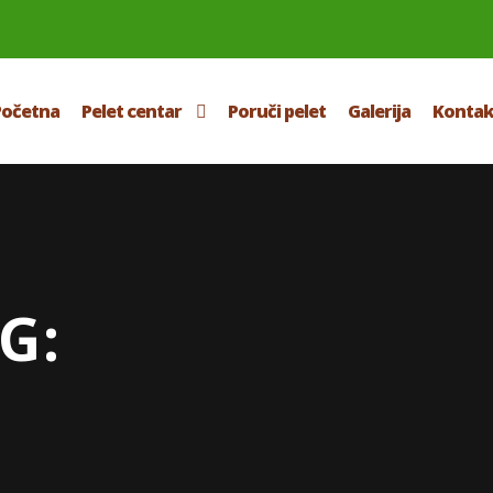
Početna
Pelet centar
Poruči pelet
Galerija
Kontak
G: