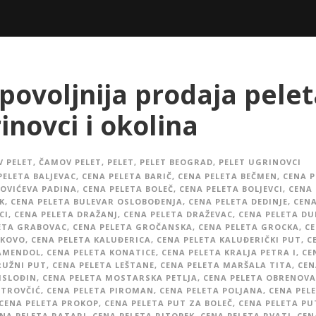
povoljnija prodaja pelet
inovci i okolina
 PELET
,
ČAMOV PELET
,
PELET
,
PELET BEOGRAD
,
PELET UGRINOVCI
PELETA BALJEVAC
,
CENA PELETA BARIČ
,
CENA PELETA BEČMEN
,
CENA P
OVIĆEVA PADINA
,
CENA PELETA BOLEČ
,
CENA PELETA BOLJEVCI
,
CENA 
K
,
CENA PELETA BULEVAR OSLOBOĐENJA
,
CENA PELETA DEDINJE
,
CENA
CI
,
CENA PELETA DRAŽANJ
,
CENA PELETA DRAŽEVAC
,
CENA PELETA D
ETA GRABOVAC
,
CENA PELETA GROČANSKA
,
CENA PELETA GROCKA
,
C
AKOVO
,
CENA PELETA KALUĐERICA
,
CENA PELETA KALUĐERIČKI PUT
,
C
KAMENDOL
,
CENA PELETA KONATICE
,
CENA PELETA KRALJA PETRA I
,
CE
RUŽNI PUT
,
CENA PELETA LEŠTANE
,
CENA PELETA MARŠALA TITA
,
CEN
ISLOĐIN
,
CENA PELETA MOSTARSKA PETLJA
,
CENA PELETA OBRENOVA
ETROVČIĆ
,
CENA PELETA PIROMAN
,
CENA PELETA POLJANA
,
CENA PEL
CENA PELETA PROKOP
,
CENA PELETA PUT ZA BOLEČ
,
CENA PELETA PU
NA PELETA RATARI
,
CENA PELETA RITOPEK
,
CENA PELETA RVATI
,
CEN