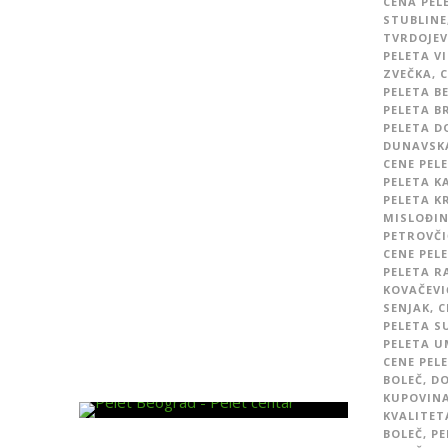
CENA PEL
STUBLINE
TVRDOJEV
PELETA V
ZVEČKA
,
C
PELETA B
PELETA B
PELETA D
DUNAVSK
CENE PEL
PELETA 
PELETA K
MISLOĐI
PETROVČI
CENE PEL
PELETA R
KOVAČEVI
SENJAK
,
C
PELETA S
PELETA U
CENE PEL
BOLEČ
,
DO
KUPOVINA
KVALITET
BOLEČ
,
PE