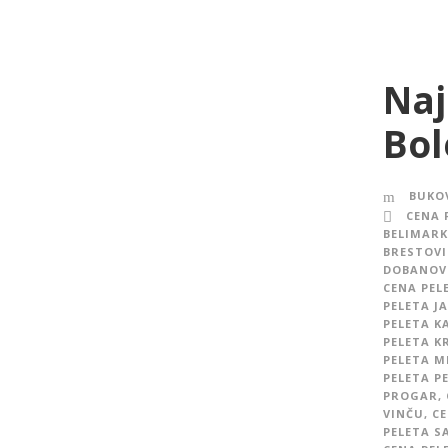
Naj
Bol
BUKOV
CENA 
BELIMARK
BRESTOVI
DOBANOV
CENA PEL
PELETA J
PELETA 
PELETA K
PELETA M
PELETA P
PROGAR
,
VINČU
,
CE
PELETA S