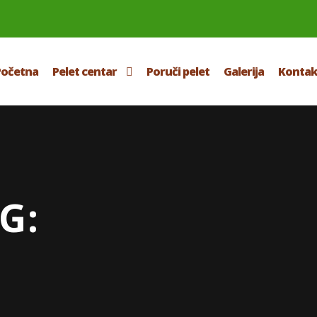
Početna
Pelet centar
Poruči pelet
Galerija
Kontak
G: