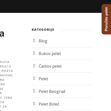
Poručite pelet
a
KATEGORIJE
Blog
Bukov pelet
ELETA
Čamov pelet
PELETA
 PELETA
UNAVSKA
,
Pelet
ENA
ENA
NA
Pelet Beograd
A
C
,
CENA
ETA
Pelet Boleč
T ZA
A