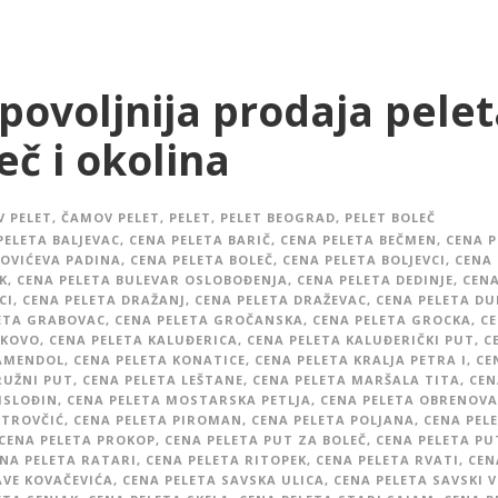
povoljnija prodaja pelet
eč i okolina
 PELET
,
ČAMOV PELET
,
PELET
,
PELET BEOGRAD
,
PELET BOLEČ
PELETA BALJEVAC
,
CENA PELETA BARIČ
,
CENA PELETA BEČMEN
,
CENA P
OVIĆEVA PADINA
,
CENA PELETA BOLEČ
,
CENA PELETA BOLJEVCI
,
CENA 
K
,
CENA PELETA BULEVAR OSLOBOĐENJA
,
CENA PELETA DEDINJE
,
CENA
CI
,
CENA PELETA DRAŽANJ
,
CENA PELETA DRAŽEVAC
,
CENA PELETA D
ETA GRABOVAC
,
CENA PELETA GROČANSKA
,
CENA PELETA GROCKA
,
C
AKOVO
,
CENA PELETA KALUĐERICA
,
CENA PELETA KALUĐERIČKI PUT
,
C
KAMENDOL
,
CENA PELETA KONATICE
,
CENA PELETA KRALJA PETRA I
,
CE
RUŽNI PUT
,
CENA PELETA LEŠTANE
,
CENA PELETA MARŠALA TITA
,
CEN
ISLOĐIN
,
CENA PELETA MOSTARSKA PETLJA
,
CENA PELETA OBRENOVA
ETROVČIĆ
,
CENA PELETA PIROMAN
,
CENA PELETA POLJANA
,
CENA PEL
CENA PELETA PROKOP
,
CENA PELETA PUT ZA BOLEČ
,
CENA PELETA PU
NA PELETA RATARI
,
CENA PELETA RITOPEK
,
CENA PELETA RVATI
,
CEN
AVE KOVAČEVIĆA
,
CENA PELETA SAVSKA ULICA
,
CENA PELETA SAVSKI 