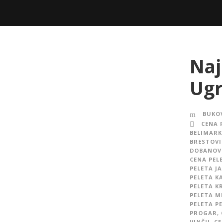
Naj
Ugr
BUKOV
CENA 
BELIMARK
BRESTOVI
DOBANOV
CENA PEL
PELETA J
PELETA 
PELETA K
PELETA M
PELETA P
PROGAR
,
VINČU
,
CE