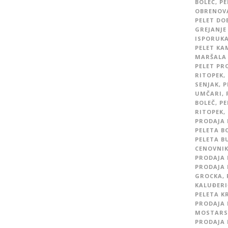
BOLEČ
,
PE
OBRENOV
PELET DO
GREJANJE
ISPORUKA
PELET KA
MARŠALA 
PELET PR
RITOPEK
,
SENJAK
,
P
UMČARI
,
BOLEČ
,
PE
RITOPEK
,
PRODAJA 
PELETA B
PELETA B
CENOVNI
PRODAJA 
PRODAJA 
GROCKA
,
KALUĐERI
PELETA K
PRODAJA 
MOSTARSK
PRODAJA 