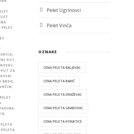
INA
Pelet Ugrinovci
ELET
ELET
ENA
Pelet Vinča
,
PELET
T
ET
T
OZNAKE
ĐERICA
,
ŽNI PUT
,
ENOVAC
,
CENA PELETA BALJEVAC
 PUT ZA
SAVSKI
CENA PELETA BARIČ
O BRDO
,
 VRČIN
,
CENA PELETA DRAŽEVAC
PELET
A
CENA PELETA GRABOVAC
PADINA
,
IK
,
CENA PELETA KONATICE
PELETA
 PELETA