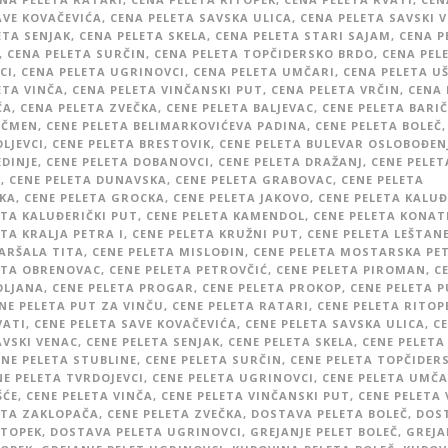
AVE KOVAČEVIĆA
,
CENA PELETA SAVSKA ULICA
,
CENA PELETA SAVSKI 
ETA SENJAK
,
CENA PELETA SKELA
,
CENA PELETA STARI SAJAM
,
CENA P
,
CENA PELETA SURČIN
,
CENA PELETA TOPČIDERSKO BRDO
,
CENA PEL
CI
,
CENA PELETA UGRINOVCI
,
CENA PELETA UMČARI
,
CENA PELETA U
ETA VINČA
,
CENA PELETA VINČANSKI PUT
,
CENA PELETA VRČIN
,
CENA 
ČA
,
CENA PELETA ZVEČKA
,
CENE PELETA BALJEVAC
,
CENE PELETA BARIČ
EČMEN
,
CENE PELETA BELIMARKOVIĆEVA PADINA
,
CENE PELETA BOLEČ
,
LJEVCI
,
CENE PELETA BRESTOVIK
,
CENE PELETA BULEVAR OSLOBOĐEN
EDINJE
,
CENE PELETA DOBANOVCI
,
CENE PELETA DRAŽANJ
,
CENE PELET
C
,
CENE PELETA DUNAVSKA
,
CENE PELETA GRABOVAC
,
CENE PELETA
KA
,
CENE PELETA GROCKA
,
CENE PELETA JAKOVO
,
CENE PELETA KALUĐ
ETA KALUĐERIČKI PUT
,
CENE PELETA KAMENDOL
,
CENE PELETA KONAT
TA KRALJA PETRA I
,
CENE PELETA KRUŽNI PUT
,
CENE PELETA LEŠTAN
ARŠALA TITA
,
CENE PELETA MISLOĐIN
,
CENE PELETA MOSTARSKA PET
ETA OBRENOVAC
,
CENE PELETA PETROVČIĆ
,
CENE PELETA PIROMAN
,
C
OLJANA
,
CENE PELETA PROGAR
,
CENE PELETA PROKOP
,
CENE PELETA P
NE PELETA PUT ZA VINČU
,
CENE PELETA RATARI
,
CENE PELETA RITOP
VATI
,
CENE PELETA SAVE KOVAČEVIĆA
,
CENE PELETA SAVSKA ULICA
,
C
AVSKI VENAC
,
CENE PELETA SENJAK
,
CENE PELETA SKELA
,
CENE PELETA
ENE PELETA STUBLINE
,
CENE PELETA SURČIN
,
CENE PELETA TOPČIDER
NE PELETA TVRDOJEVCI
,
CENE PELETA UGRINOVCI
,
CENE PELETA UMČA
ŠĆE
,
CENE PELETA VINČA
,
CENE PELETA VINČANSKI PUT
,
CENE PELETA 
ETA ZAKLOPAČA
,
CENE PELETA ZVEČKA
,
DOSTAVA PELETA BOLEČ
,
DOS
ITOPEK
,
DOSTAVA PELETA UGRINOVCI
,
GREJANJE PELET BOLEČ
,
GREJA