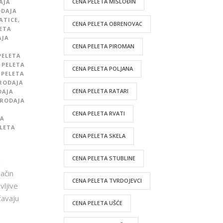
CENA PELETA MISLOĐIN
AJA
DAJA
ATICE
,
CENA PELETA OBRENOVAC
ETA
AJA
CENA PELETA PIROMAN
PELETA
 PELETA
CENA PELETA POLJANA
 PELETA
RODAJA
CENA PELETA RATARI
DAJA
RODAJA
CENA PELETA RVATI
TA
LETA
CENA PELETA SKELA
CENA PELETA STUBLINE
j
ačin
CENA PELETA TVRDOJEVCI
vljive
ćavaju
CENA PELETA UŠĆE