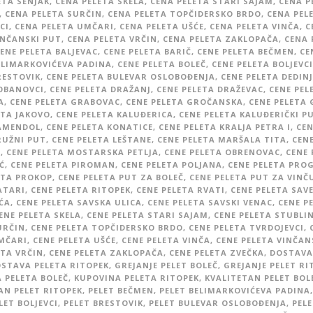
ETA SENJAK
,
CENA PELETA SKELA
,
CENA PELETA STARI SAJAM
,
CENA P
,
CENA PELETA SURČIN
,
CENA PELETA TOPČIDERSKO BRDO
,
CENA PEL
CI
,
CENA PELETA UMČARI
,
CENA PELETA UŠĆE
,
CENA PELETA VINČA
,
C
INČANSKI PUT
,
CENA PELETA VRČIN
,
CENA PELETA ZAKLOPAČA
,
CENA 
ENE PELETA BALJEVAC
,
CENE PELETA BARIČ
,
CENE PELETA BEČMEN
,
CE
ELIMARKOVIĆEVA PADINA
,
CENE PELETA BOLEČ
,
CENE PELETA BOLJEVCI
RESTOVIK
,
CENE PELETA BULEVAR OSLOBOĐENJA
,
CENE PELETA DEDINJ
OBANOVCI
,
CENE PELETA DRAŽANJ
,
CENE PELETA DRAŽEVAC
,
CENE PEL
A
,
CENE PELETA GRABOVAC
,
CENE PELETA GROČANSKA
,
CENE PELETA
ETA JAKOVO
,
CENE PELETA KALUĐERICA
,
CENE PELETA KALUĐERIČKI P
KAMENDOL
,
CENE PELETA KONATICE
,
CENE PELETA KRALJA PETRA I
,
CEN
RUŽNI PUT
,
CENE PELETA LEŠTANE
,
CENE PELETA MARŠALA TITA
,
CENE
N
,
CENE PELETA MOSTARSKA PETLJA
,
CENE PELETA OBRENOVAC
,
CENE 
Ć
,
CENE PELETA PIROMAN
,
CENE PELETA POLJANA
,
CENE PELETA PRO
ETA PROKOP
,
CENE PELETA PUT ZA BOLEČ
,
CENE PELETA PUT ZA VINČ
ATARI
,
CENE PELETA RITOPEK
,
CENE PELETA RVATI
,
CENE PELETA SAV
ĆA
,
CENE PELETA SAVSKA ULICA
,
CENE PELETA SAVSKI VENAC
,
CENE P
ENE PELETA SKELA
,
CENE PELETA STARI SAJAM
,
CENE PELETA STUBLI
URČIN
,
CENE PELETA TOPČIDERSKO BRDO
,
CENE PELETA TVRDOJEVCI
,
MČARI
,
CENE PELETA UŠĆE
,
CENE PELETA VINČA
,
CENE PELETA VINČAN
ETA VRČIN
,
CENE PELETA ZAKLOPAČA
,
CENE PELETA ZVEČKA
,
DOSTAVA
STAVA PELETA RITOPEK
,
GREJANJE PELET BOLEČ
,
GREJANJE PELET RI
 PELETA BOLEČ
,
KUPOVINA PELETA RITOPEK
,
KVALITETAN PELET BOL
AN PELET RITOPEK
,
PELET BEČMEN
,
PELET BELIMARKOVIĆEVA PADINA
,
LET BOLJEVCI
,
PELET BRESTOVIK
,
PELET BULEVAR OSLOBOĐENJA
,
PELE