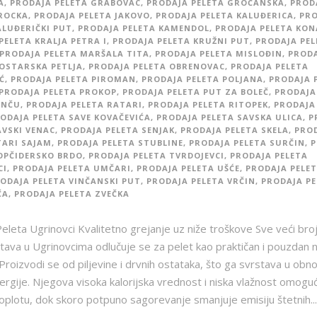
A
,
PRODAJA PELETA GRABOVAC
,
PRODAJA PELETA GROČANSKA
,
PROD
ROCKA
,
PRODAJA PELETA JAKOVO
,
PRODAJA PELETA KALUĐERICA
,
PRO
ALUĐERIČKI PUT
,
PRODAJA PELETA KAMENDOL
,
PRODAJA PELETA KON
PELETA KRALJA PETRA I
,
PRODAJA PELETA KRUŽNI PUT
,
PRODAJA PEL
PRODAJA PELETA MARŠALA TITA
,
PRODAJA PELETA MISLOĐIN
,
PROD
OSTARSKA PETLJA
,
PRODAJA PELETA OBRENOVAC
,
PRODAJA PELETA
Ć
,
PRODAJA PELETA PIROMAN
,
PRODAJA PELETA POLJANA
,
PRODAJA 
PRODAJA PELETA PROKOP
,
PRODAJA PELETA PUT ZA BOLEČ
,
PRODAJA
INČU
,
PRODAJA PELETA RATARI
,
PRODAJA PELETA RITOPEK
,
PRODAJA
ODAJA PELETA SAVE KOVAČEVIĆA
,
PRODAJA PELETA SAVSKA ULICA
,
P
AVSKI VENAC
,
PRODAJA PELETA SENJAK
,
PRODAJA PELETA SKELA
,
PRO
TARI SAJAM
,
PRODAJA PELETA STUBLINE
,
PRODAJA PELETA SURČIN
,
P
OPČIDERSKO BRDO
,
PRODAJA PELETA TVRDOJEVCI
,
PRODAJA PELETA
CI
,
PRODAJA PELETA UMČARI
,
PRODAJA PELETA UŠĆE
,
PRODAJA PELE
ODAJA PELETA VINČANSKI PUT
,
PRODAJA PELETA VRČIN
,
PRODAJA PE
ČA
,
PRODAJA PELETA ZVEČKA
eleta Ugrinovci Kvalitetno grejanje uz niže troškove Sve veći bro
ava u Ugrinovcima odlučuje se za pelet kao praktičan i pouzdan n
 Proizvodi se od piljevine i drvnih ostataka, što ga svrstava u obno
ergije. Njegova visoka kalorijska vrednost i niska vlažnost omogu
toplotu, dok skoro potpuno sagorevanje smanjuje emisiju štetnih...