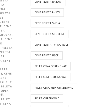
ELETA
CENE PELETA RATARI
ETA
ENA
CENE PELETA RVATI
PELETA
NE
,
CENE
CENE PELETA SKELA
E
,
CENE
ETA
CENE PELETA STUBLINE
 GROCKA
,
UT
,
CENE
E
CENE PELETA TVRDOJEVCI
 PELETA
PELETA
CENE PELETA UŠĆE
GAR
,
U
,
CENE
E
PELET CENA OBRENOVAC
ELETA
NE
,
CENE
PELET CENE OBRENOVAC
CENE
SKI PUT
,
 PELETA
PELET CENOVNIK OBRENOVAC
TOPEK
,
EČ
,
PELET OBRENOVAC
PELET
T CENA