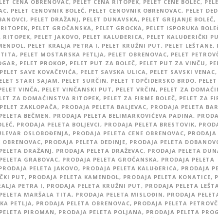
LET CENA OBRENOVAC
,
PELET CENA RITOPEK
,
PELET CENE BOLEČ
,
PEL
AC
,
PELET CENOVNIK BOLEČ
,
PELET CENOVNIK OBRENOVAC
,
PELET DED
BANOVCI
,
PELET DRAŽANJ
,
PELET DUNAVSKA
,
PELET GREJANJE BOLEČ
,
 RITOPEK
,
PELET GROČANSKA
,
PELET GROCKA
,
PELET ISPORUKA BOLE
 RITOPEK
,
PELET JAKOVO
,
PELET KALUĐERICA
,
PELET KALUĐERIČKI P
MENDOL
,
PELET KRALJA PETRA I
,
PELET KRUŽNI PUT
,
PELET LEŠTANE
,
TITA
,
PELET MOSTARSKA PETLJA
,
PELET OBRENOVAC
,
PELET PETROV
OGAR
,
PELET PROKOP
,
PELET PUT ZA BOLEČ
,
PELET PUT ZA VINČU
,
PE
PELET SAVE KOVAČEVIĆA
,
PELET SAVSKA ULICA
,
PELET SAVSKI VENAC
,
ELET STARI SAJAM
,
PELET SURČIN
,
PELET TOPČIDERSKO BRDO
,
PELET
PELET VINČA
,
PELET VINČANSKI PUT
,
PELET VRČIN
,
PELET ZA DOMAĆ
LET ZA DOMAĆINSTVA RITOPEK
,
PELET ZA FIRME BOLEČ
,
PELET ZA F
PELET ZAKLOPAČA
,
PRODAJA PELETA BALJEVAC
,
PRODAJA PELETA BAR
PELETA BEČMEN
,
PRODAJA PELETA BELIMARKOVIĆEVA PADINA
,
PRODA
OLEČ
,
PRODAJA PELETA BOLJEVCI
,
PRODAJA PELETA BRESTOVIK
,
PROD
ULEVAR OSLOBOĐENJA
,
PRODAJA PELETA CENE OBRENOVAC
,
PRODAJA
K OBRENOVAC
,
PRODAJA PELETA DEDINJE
,
PRODAJA PELETA DOBANOV
PELETA DRAŽANJ
,
PRODAJA PELETA DRAŽEVAC
,
PRODAJA PELETA DUN
PELETA GRABOVAC
,
PRODAJA PELETA GROČANSKA
,
PRODAJA PELETA
PRODAJA PELETA JAKOVO
,
PRODAJA PELETA KALUĐERICA
,
PRODAJA P
ČKI PUT
,
PRODAJA PELETA KAMENDOL
,
PRODAJA PELETA KONATICE
,
RALJA PETRA I
,
PRODAJA PELETA KRUŽNI PUT
,
PRODAJA PELETA LEŠT
PELETA MARŠALA TITA
,
PRODAJA PELETA MISLOĐIN
,
PRODAJA PELET
A PETLJA
,
PRODAJA PELETA OBRENOVAC
,
PRODAJA PELETA PETROVČ
PELETA PIROMAN
,
PRODAJA PELETA POLJANA
,
PRODAJA PELETA PRO