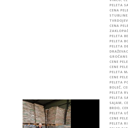
PELETA S
CENA PEL
STUBLINE
TVRDOJEV
CENA PEL
ZAKLOPA
PELETA B
PELETA BO
PELETA D
DRAŽEVA
GROČANS
CENE PEL
CENE PELE
PELETA M
CENE PEL
PELETA P
BOLEČ
,
CE
PELETA R
PELETA S
SAJAM
,
C
BRDO
,
CE
PELETA U
CENE PEL
PELETA R