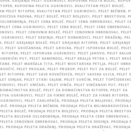
TOPEK
,
GREJANJE PELET UGRINOVCI
,
KUPOVINA PELETA BOLEČ
,
KUPOV
ITOPEK
,
KUPOVINA PELETA UGRINOVCI
,
KVALITETAN PELET BOLEČ
,
AN PELET RITOPEK
,
KVALITETAN PELET UGRINOVCI
,
PELET BEČMEN
,
P
OVIĆEVA PADINA
,
PELET BOLEČ
,
PELET BOLJEVCI
,
PELET BRESTOVIK
,
P
OSLOBOĐENJA
,
PELET CENA BOLEČ
,
PELET CENA OBRENOVAC
,
PELET C
PELET CENA UGRINOVCI
,
PELET CENE BOLEČ
,
PELET CENE OBRENOVAC
INOVCI
,
PELET CENOVNIK BOLEČ
,
PELET CENOVNIK OBRENOVAC
,
PELE
 UGRINOVCI
,
PELET DEDINJE
,
PELET DOBANOVCI
,
PELET DRAŽANJ
,
PEL
A
,
PELET GREJANJE BOLEČ
,
PELET GREJANJE RITOPEK
,
PELET GREJANJE
CI
,
PELET GROČANSKA
,
PELET GROCKA
,
PELET ISPORUKA BOLEČ
,
PELE
 RITOPEK
,
PELET ISPORUKA UGRINOVCI
,
PELET JAKOVO
,
PELET KALU
LUĐERIČKI PUT
,
PELET KAMENDOL
,
PELET KRALJA PETRA I
,
PELET KRU
ŠTANE
,
PELET MARŠALA TITA
,
PELET MOSTARSKA PETLJA
,
PELET OBR
TROVČIĆ
,
PELET PROGAR
,
PELET PROKOP
,
PELET PUT ZA BOLEČ
,
PELET
LET RITOPEK
,
PELET SAVE KOVAČEVIĆA
,
PELET SAVSKA ULICA
,
PELET 
LET SENJAK
,
PELET STARI SAJAM
,
PELET SURČIN
,
PELET TOPČIDERSK
RINOVCI
,
PELET UMČARI
,
PELET VINČA
,
PELET VINČANSKI PUT
,
PELET
 DOMAĆINSTVA BOLEČ
,
PELET ZA DOMAĆINSTVA RITOPEK
,
PELET ZA
STVA UGRINOVCI
,
PELET ZA FIRME BOLEČ
,
PELET ZA FIRME RITOPEK
,
 UGRINOVCI
,
PELET ZAKLOPAČA
,
PRODAJA PELETA BALJEVAC
,
PRODAJ
ARIČ
,
PRODAJA PELETA BEČMEN
,
PRODAJA PELETA BELIMARKOVIĆEVA 
PELETA BOLEČ
,
PRODAJA PELETA BOLJEVCI
,
PRODAJA PELETA BRESTOV
PELETA BULEVAR OSLOBOĐENJA
,
PRODAJA PELETA CENE OBRENOVAC
,
PELETA CENOVNIK OBRENOVAC
,
PRODAJA PELETA DEDINJE
,
PRODAJA 
CI
,
PRODAJA PELETA DRAŽANJ
,
PRODAJA PELETA DRAŽEVAC
,
PRODAJA