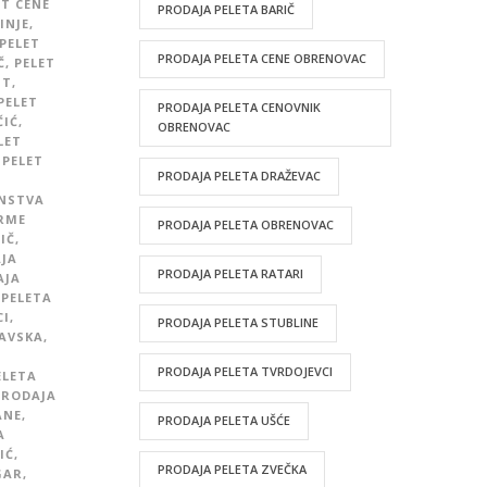
ET CENE
PRODAJA PELETA BARIČ
INJE
,
PELET
PRODAJA PELETA CENE OBRENOVAC
Č
,
PELET
UT
,
PELET
PRODAJA PELETA CENOVNIK
ČIĆ
,
OBRENOVAC
LET
PELET
PRODAJA PELETA DRAŽEVAC
INSTVA
IRME
PRODAJA PELETA OBRENOVAC
IČ
,
JA
PRODAJA PELETA RATARI
AJA
 PELETA
CI
,
PRODAJA PELETA STUBLINE
AVSKA
,
PRODAJA PELETA TVRDOJEVCI
ELETA
PRODAJA
ANE
,
PRODAJA PELETA UŠĆE
A
IĆ
,
PRODAJA PELETA ZVEČKA
GAR
,