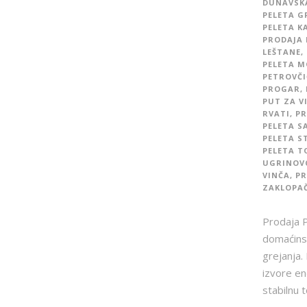
DUNAVSK
PELETA G
PELETA K
PRODAJA 
LEŠTANE
,
PELETA M
PETROVČI
PROGAR
,
PUT ZA V
RVATI
,
PR
PELETA S
PELETA S
PELETA T
UGRINOV
VINČA
,
PR
ZAKLOPA
Prodaja P
domaćinst
grejanja.
izvore en
stabilnu 