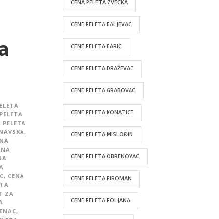
CENA PELETA ZVEČKA
CENE PELETA BALJEVAC
a
CENE PELETA BARIČ
CENE PELETA DRAŽEVAC
CENE PELETA GRABOVAC
ELETA
CENE PELETA KONATICE
PELETA
 PELETA
UNAVSKA
,
CENE PELETA MISLOĐIN
ENA
ENA
CENE PELETA OBRENOVAC
NA
A
C
,
CENA
CENE PELETA PIROMAN
ETA
T ZA
CENE PELETA POLJANA
A
VENAC
,