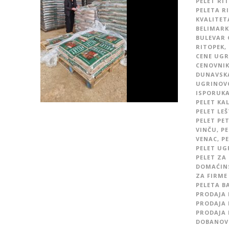
PELET RI
PELETA R
KVALITET
BELIMARK
BULEVAR 
RITOPEK
,
CENE UGR
CENOVNIK
DUNAVSK
UGRINOV
ISPORUKA
PELET KA
PELET LE
PELET PE
VINČU
,
PE
VENAC
,
PE
PELET UG
PELET ZA
DOMAĆIN
ZA FIRME
PELETA B
PRODAJA 
PRODAJA 
PRODAJA 
DOBANOV