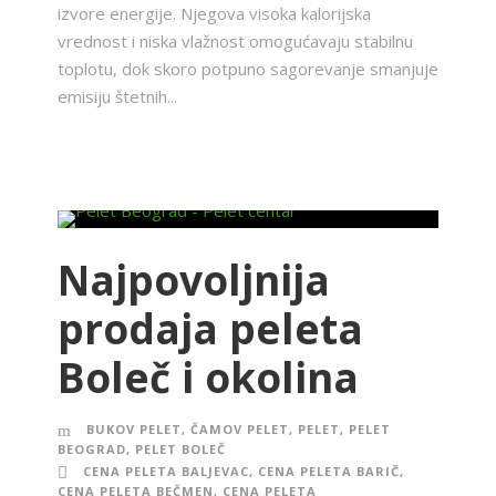
izvore energije. Njegova visoka kalorijska
vrednost i niska vlažnost omogućavaju stabilnu
toplotu, dok skoro potpuno sagorevanje smanjuje
emisiju štetnih...
Najpovoljnija
prodaja peleta
Boleč i okolina
BUKOV PELET
,
ČAMOV PELET
,
PELET
,
PELET
BEOGRAD
,
PELET BOLEČ
CENA PELETA BALJEVAC
,
CENA PELETA BARIČ
,
CENA PELETA BEČMEN
,
CENA PELETA