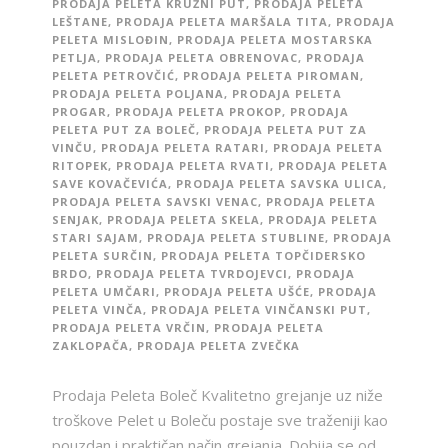
PRODAJA PELETA KRUŽNI PUT
,
PRODAJA PELETA
LEŠTANE
,
PRODAJA PELETA MARŠALA TITA
,
PRODAJA
PELETA MISLOĐIN
,
PRODAJA PELETA MOSTARSKA
PETLJA
,
PRODAJA PELETA OBRENOVAC
,
PRODAJA
PELETA PETROVČIĆ
,
PRODAJA PELETA PIROMAN
,
PRODAJA PELETA POLJANA
,
PRODAJA PELETA
PROGAR
,
PRODAJA PELETA PROKOP
,
PRODAJA
PELETA PUT ZA BOLEČ
,
PRODAJA PELETA PUT ZA
VINČU
,
PRODAJA PELETA RATARI
,
PRODAJA PELETA
RITOPEK
,
PRODAJA PELETA RVATI
,
PRODAJA PELETA
SAVE KOVAČEVIĆA
,
PRODAJA PELETA SAVSKA ULICA
,
PRODAJA PELETA SAVSKI VENAC
,
PRODAJA PELETA
SENJAK
,
PRODAJA PELETA SKELA
,
PRODAJA PELETA
STARI SAJAM
,
PRODAJA PELETA STUBLINE
,
PRODAJA
PELETA SURČIN
,
PRODAJA PELETA TOPČIDERSKO
BRDO
,
PRODAJA PELETA TVRDOJEVCI
,
PRODAJA
PELETA UMČARI
,
PRODAJA PELETA UŠĆE
,
PRODAJA
PELETA VINČA
,
PRODAJA PELETA VINČANSKI PUT
,
PRODAJA PELETA VRČIN
,
PRODAJA PELETA
ZAKLOPAČA
,
PRODAJA PELETA ZVEČKA
Prodaja Peleta Boleč Kvalitetno grejanje uz niže
troškove Pelet u Boleču postaje sve traženiji kao
pouzdan i praktičan način grejanja. Dobija se od