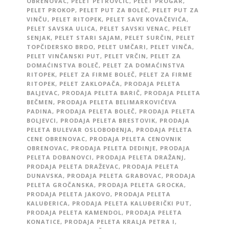
OBRENOVAC
,
PELET PETROVČIĆ
,
PELET PROGAR
,
PELET PROKOP
,
PELET PUT ZA BOLEČ
,
PELET PUT ZA
VINČU
,
PELET RITOPEK
,
PELET SAVE KOVAČEVIĆA
,
PELET SAVSKA ULICA
,
PELET SAVSKI VENAC
,
PELET
SENJAK
,
PELET STARI SAJAM
,
PELET SURČIN
,
PELET
TOPČIDERSKO BRDO
,
PELET UMČARI
,
PELET VINČA
,
PELET VINČANSKI PUT
,
PELET VRČIN
,
PELET ZA
DOMAĆINSTVA BOLEČ
,
PELET ZA DOMAĆINSTVA
RITOPEK
,
PELET ZA FIRME BOLEČ
,
PELET ZA FIRME
RITOPEK
,
PELET ZAKLOPAČA
,
PRODAJA PELETA
BALJEVAC
,
PRODAJA PELETA BARIČ
,
PRODAJA PELETA
BEČMEN
,
PRODAJA PELETA BELIMARKOVIĆEVA
PADINA
,
PRODAJA PELETA BOLEČ
,
PRODAJA PELETA
BOLJEVCI
,
PRODAJA PELETA BRESTOVIK
,
PRODAJA
PELETA BULEVAR OSLOBOĐENJA
,
PRODAJA PELETA
CENE OBRENOVAC
,
PRODAJA PELETA CENOVNIK
OBRENOVAC
,
PRODAJA PELETA DEDINJE
,
PRODAJA
PELETA DOBANOVCI
,
PRODAJA PELETA DRAŽANJ
,
PRODAJA PELETA DRAŽEVAC
,
PRODAJA PELETA
DUNAVSKA
,
PRODAJA PELETA GRABOVAC
,
PRODAJA
PELETA GROČANSKA
,
PRODAJA PELETA GROCKA
,
PRODAJA PELETA JAKOVO
,
PRODAJA PELETA
KALUĐERICA
,
PRODAJA PELETA KALUĐERIČKI PUT
,
PRODAJA PELETA KAMENDOL
,
PRODAJA PELETA
KONATICE
,
PRODAJA PELETA KRALJA PETRA I
,