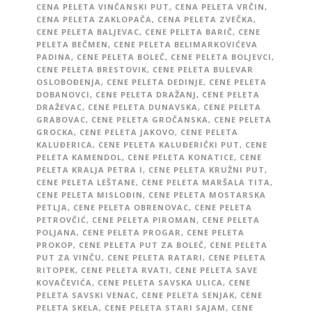
CENA PELETA VINČANSKI PUT
,
CENA PELETA VRČIN
,
CENA PELETA ZAKLOPAČA
,
CENA PELETA ZVEČKA
,
CENE PELETA BALJEVAC
,
CENE PELETA BARIČ
,
CENE
PELETA BEČMEN
,
CENE PELETA BELIMARKOVIĆEVA
PADINA
,
CENE PELETA BOLEČ
,
CENE PELETA BOLJEVCI
,
CENE PELETA BRESTOVIK
,
CENE PELETA BULEVAR
OSLOBOĐENJA
,
CENE PELETA DEDINJE
,
CENE PELETA
DOBANOVCI
,
CENE PELETA DRAŽANJ
,
CENE PELETA
DRAŽEVAC
,
CENE PELETA DUNAVSKA
,
CENE PELETA
GRABOVAC
,
CENE PELETA GROČANSKA
,
CENE PELETA
GROCKA
,
CENE PELETA JAKOVO
,
CENE PELETA
KALUĐERICA
,
CENE PELETA KALUĐERIČKI PUT
,
CENE
PELETA KAMENDOL
,
CENE PELETA KONATICE
,
CENE
PELETA KRALJA PETRA I
,
CENE PELETA KRUŽNI PUT
,
CENE PELETA LEŠTANE
,
CENE PELETA MARŠALA TITA
,
CENE PELETA MISLOĐIN
,
CENE PELETA MOSTARSKA
PETLJA
,
CENE PELETA OBRENOVAC
,
CENE PELETA
PETROVČIĆ
,
CENE PELETA PIROMAN
,
CENE PELETA
POLJANA
,
CENE PELETA PROGAR
,
CENE PELETA
PROKOP
,
CENE PELETA PUT ZA BOLEČ
,
CENE PELETA
PUT ZA VINČU
,
CENE PELETA RATARI
,
CENE PELETA
RITOPEK
,
CENE PELETA RVATI
,
CENE PELETA SAVE
KOVAČEVIĆA
,
CENE PELETA SAVSKA ULICA
,
CENE
PELETA SAVSKI VENAC
,
CENE PELETA SENJAK
,
CENE
PELETA SKELA
,
CENE PELETA STARI SAJAM
,
CENE