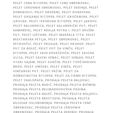
PELET CENA RITOPEK
,
PELET CENE OBRENOVAC
,
PELET CENOVNIK OBRENOVAC
,
PELET DEDINJE
,
PELET
DOBANOVCI
,
PELET DRAŽANJ
,
PELET DUNAVSKA
,
PELET GREJANJE RITOPEK
,
PELET GROČANSKA
,
PELET
GROCKA
,
PELET ISPORUKA RITOPEK
,
PELET JAKOVO
,
PELET KALUĐERICA
,
PELET KALUĐERIČKI PUT
,
PELET
KAMENDOL
,
PELET KRALJA PETRA I
,
PELET KRUŽNI
PUT
,
PELET LEŠTANE
,
PELET MARŠALA TITA
,
PELET
MOSTARSKA PETLJA
,
PELET OBRENOVAC
,
PELET
PETROVČIĆ
,
PELET PROGAR
,
PELET PROKOP
,
PELET
PUT ZA BOLEČ
,
PELET PUT ZA VINČU
,
PELET
RITOPEK
,
PELET SAVE KOVAČEVIĆA
,
PELET SAVSKA
ULICA
,
PELET SAVSKI VENAC
,
PELET SENJAK
,
PELET
STARI SAJAM
,
PELET SURČIN
,
PELET TOPČIDERSKO
BRDO
,
PELET UMČARI
,
PELET VINČA
,
PELET
VINČANSKI PUT
,
PELET VRČIN
,
PELET ZA
DOMAĆINSTVA RITOPEK
,
PELET ZA FIRME RITOPEK
,
PELET ZAKLOPAČA
,
PRODAJA PELETA BALJEVAC
,
PRODAJA PELETA BARIČ
,
PRODAJA PELETA BEČMEN
,
PRODAJA PELETA BELIMARKOVIĆEVA PADINA
,
PRODAJA PELETA BOLEČ
,
PRODAJA PELETA BOLJEVCI
,
PRODAJA PELETA BRESTOVIK
,
PRODAJA PELETA
BULEVAR OSLOBOĐENJA
,
PRODAJA PELETA CENE
OBRENOVAC
,
PRODAJA PELETA CENOVNIK
OBRENOVAC
,
PRODAJA PELETA DEDINJE
,
PRODAJA