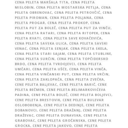
CENA PELETA MARŠALA TITA
,
CENA PELETA
MISLOĐIN
,
CENA PELETA MOSTARSKA PETLJA
,
CENA
PELETA OBRENOVAC
,
CENA PELETA PETROVČIĆ
,
CENA
PELETA PIROMAN
,
CENA PELETA POLJANA
,
CENA
PELETA PROGAR
,
CENA PELETA PROKOP
,
CENA
PELETA PUT ZA BOLEČ
,
CENA PELETA PUT ZA VINČU
,
CENA PELETA RATARI
,
CENA PELETA RITOPEK
,
CENA
PELETA RVATI
,
CENA PELETA SAVE KOVAČEVIĆA
,
CENA PELETA SAVSKA ULICA
,
CENA PELETA SAVSKI
VENAC
,
CENA PELETA SENJAK
,
CENA PELETA SKELA
,
CENA PELETA STARI SAJAM
,
CENA PELETA STUBLINE
,
CENA PELETA SURČIN
,
CENA PELETA TOPČIDERSKO
BRDO
,
CENA PELETA TVRDOJEVCI
,
CENA PELETA
UMČARI
,
CENA PELETA UŠĆE
,
CENA PELETA VINČA
,
CENA PELETA VINČANSKI PUT
,
CENA PELETA VRČIN
,
CENA PELETA ZAKLOPAČA
,
CENA PELETA ZVEČKA
,
CENE PELETA BALJEVAC
,
CENE PELETA BARIČ
,
CENE
PELETA BEČMEN
,
CENE PELETA BELIMARKOVIĆEVA
PADINA
,
CENE PELETA BOLEČ
,
CENE PELETA BOLJEVCI
,
CENE PELETA BRESTOVIK
,
CENE PELETA BULEVAR
OSLOBOĐENJA
,
CENE PELETA DEDINJE
,
CENE PELETA
DOBANOVCI
,
CENE PELETA DRAŽANJ
,
CENE PELETA
DRAŽEVAC
,
CENE PELETA DUNAVSKA
,
CENE PELETA
GRABOVAC
,
CENE PELETA GROČANSKA
,
CENE PELETA
GROCKA
,
CENE PELETA JAKOVO
,
CENE PELETA