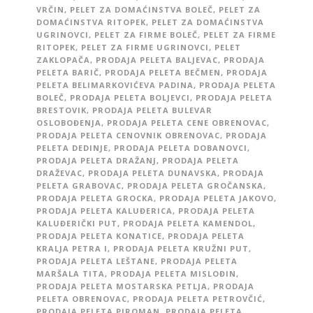
VRČIN
,
PELET ZA DOMAĆINSTVA BOLEČ
,
PELET ZA
DOMAĆINSTVA RITOPEK
,
PELET ZA DOMAĆINSTVA
UGRINOVCI
,
PELET ZA FIRME BOLEČ
,
PELET ZA FIRME
RITOPEK
,
PELET ZA FIRME UGRINOVCI
,
PELET
ZAKLOPAČA
,
PRODAJA PELETA BALJEVAC
,
PRODAJA
PELETA BARIČ
,
PRODAJA PELETA BEČMEN
,
PRODAJA
PELETA BELIMARKOVIĆEVA PADINA
,
PRODAJA PELETA
BOLEČ
,
PRODAJA PELETA BOLJEVCI
,
PRODAJA PELETA
BRESTOVIK
,
PRODAJA PELETA BULEVAR
OSLOBOĐENJA
,
PRODAJA PELETA CENE OBRENOVAC
,
PRODAJA PELETA CENOVNIK OBRENOVAC
,
PRODAJA
PELETA DEDINJE
,
PRODAJA PELETA DOBANOVCI
,
PRODAJA PELETA DRAŽANJ
,
PRODAJA PELETA
DRAŽEVAC
,
PRODAJA PELETA DUNAVSKA
,
PRODAJA
PELETA GRABOVAC
,
PRODAJA PELETA GROČANSKA
,
PRODAJA PELETA GROCKA
,
PRODAJA PELETA JAKOVO
,
PRODAJA PELETA KALUĐERICA
,
PRODAJA PELETA
KALUĐERIČKI PUT
,
PRODAJA PELETA KAMENDOL
,
PRODAJA PELETA KONATICE
,
PRODAJA PELETA
KRALJA PETRA I
,
PRODAJA PELETA KRUŽNI PUT
,
PRODAJA PELETA LEŠTANE
,
PRODAJA PELETA
MARŠALA TITA
,
PRODAJA PELETA MISLOĐIN
,
PRODAJA PELETA MOSTARSKA PETLJA
,
PRODAJA
PELETA OBRENOVAC
,
PRODAJA PELETA PETROVČIĆ
,
PRODAJA PELETA PIROMAN
,
PRODAJA PELETA