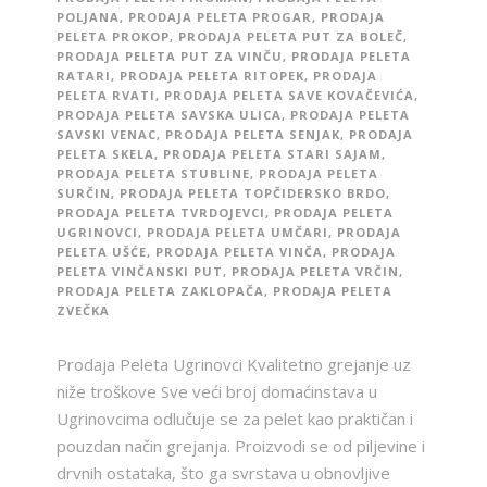
POLJANA
,
PRODAJA PELETA PROGAR
,
PRODAJA
PELETA PROKOP
,
PRODAJA PELETA PUT ZA BOLEČ
,
PRODAJA PELETA PUT ZA VINČU
,
PRODAJA PELETA
RATARI
,
PRODAJA PELETA RITOPEK
,
PRODAJA
PELETA RVATI
,
PRODAJA PELETA SAVE KOVAČEVIĆA
,
PRODAJA PELETA SAVSKA ULICA
,
PRODAJA PELETA
SAVSKI VENAC
,
PRODAJA PELETA SENJAK
,
PRODAJA
PELETA SKELA
,
PRODAJA PELETA STARI SAJAM
,
PRODAJA PELETA STUBLINE
,
PRODAJA PELETA
SURČIN
,
PRODAJA PELETA TOPČIDERSKO BRDO
,
PRODAJA PELETA TVRDOJEVCI
,
PRODAJA PELETA
UGRINOVCI
,
PRODAJA PELETA UMČARI
,
PRODAJA
PELETA UŠĆE
,
PRODAJA PELETA VINČA
,
PRODAJA
PELETA VINČANSKI PUT
,
PRODAJA PELETA VRČIN
,
PRODAJA PELETA ZAKLOPAČA
,
PRODAJA PELETA
ZVEČKA
Prodaja Peleta Ugrinovci Kvalitetno grejanje uz
niže troškove Sve veći broj domaćinstava u
Ugrinovcima odlučuje se za pelet kao praktičan i
pouzdan način grejanja. Proizvodi se od piljevine i
drvnih ostataka, što ga svrstava u obnovljive