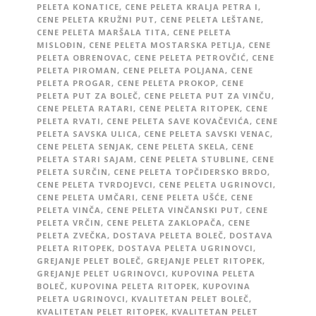
PELETA KONATICE
,
CENE PELETA KRALJA PETRA I
,
CENE PELETA KRUŽNI PUT
,
CENE PELETA LEŠTANE
,
CENE PELETA MARŠALA TITA
,
CENE PELETA
MISLOĐIN
,
CENE PELETA MOSTARSKA PETLJA
,
CENE
PELETA OBRENOVAC
,
CENE PELETA PETROVČIĆ
,
CENE
PELETA PIROMAN
,
CENE PELETA POLJANA
,
CENE
PELETA PROGAR
,
CENE PELETA PROKOP
,
CENE
PELETA PUT ZA BOLEČ
,
CENE PELETA PUT ZA VINČU
,
CENE PELETA RATARI
,
CENE PELETA RITOPEK
,
CENE
PELETA RVATI
,
CENE PELETA SAVE KOVAČEVIĆA
,
CENE
PELETA SAVSKA ULICA
,
CENE PELETA SAVSKI VENAC
,
CENE PELETA SENJAK
,
CENE PELETA SKELA
,
CENE
PELETA STARI SAJAM
,
CENE PELETA STUBLINE
,
CENE
PELETA SURČIN
,
CENE PELETA TOPČIDERSKO BRDO
,
CENE PELETA TVRDOJEVCI
,
CENE PELETA UGRINOVCI
,
CENE PELETA UMČARI
,
CENE PELETA UŠĆE
,
CENE
PELETA VINČA
,
CENE PELETA VINČANSKI PUT
,
CENE
PELETA VRČIN
,
CENE PELETA ZAKLOPAČA
,
CENE
PELETA ZVEČKA
,
DOSTAVA PELETA BOLEČ
,
DOSTAVA
PELETA RITOPEK
,
DOSTAVA PELETA UGRINOVCI
,
GREJANJE PELET BOLEČ
,
GREJANJE PELET RITOPEK
,
GREJANJE PELET UGRINOVCI
,
KUPOVINA PELETA
BOLEČ
,
KUPOVINA PELETA RITOPEK
,
KUPOVINA
PELETA UGRINOVCI
,
KVALITETAN PELET BOLEČ
,
KVALITETAN PELET RITOPEK
,
KVALITETAN PELET