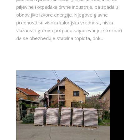
piljevine i otpadaka drvne industrije, pa spada u
obnovljive izvore energije. Njegove glavne
prednosti su visoka kalorijska vrednost, niska
vlažnost i gotovo potpuno sagorevanje, što znači
da se obezbeđuje stabilna toplota, dok...