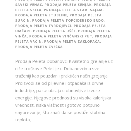
SAVSKI VENAC
,
PRODAJA PELETA SENJAK
,
PRODAJA
PELETA SKELA
,
PRODAJA PELETA STARI SAJAM
,
PRODAJA PELETA STUBLINE
,
PRODAJA PELETA
SURČIN
,
PRODAJA PELETA TOPČIDERSKO BRDO
,
PRODAJA PELETA TVRDOJEVCI
,
PRODAJA PELETA
UMČARI
,
PRODAJA PELETA UŠĆE
,
PRODAJA PELETA
VINČA
,
PRODAJA PELETA VINČANSKI PUT
,
PRODAJA
PELETA VRČIN
,
PRODAJA PELETA ZAKLOPAČA
,
PRODAJA PELETA ZVEČKA
Prodaja Peleta Dobanovci Kvalitetno grejanje uz
niže troškove Pelet je u Dobanovcima sve
traženiji kao pouzdan i praktičan način grejanja.
Proizvodi se od piljevine i otpadaka iz drvne
industrije, pa se ubraja u obnovljive izvore
energije. Njegove prednosti su visoka kalorijska
vrednost, niska vlažnost i gotovo potpuno
sagorevanje, što znači da se postiže stabilna
toplota,...