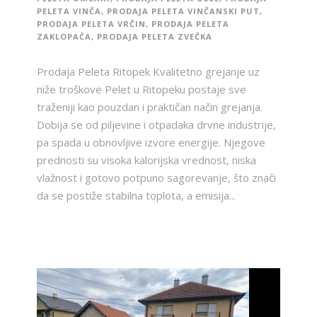
PELETA VINČA
,
PRODAJA PELETA VINČANSKI PUT
,
PRODAJA PELETA VRČIN
,
PRODAJA PELETA
ZAKLOPAČA
,
PRODAJA PELETA ZVEČKA
Prodaja Peleta Ritopek Kvalitetno grejanje uz
niže troškove Pelet u Ritopeku postaje sve
traženiji kao pouzdan i praktičan način grejanja.
Dobija se od piljevine i otpadaka drvne industrije,
pa spada u obnovljive izvore energije. Njegove
prednosti su visoka kalorijska vrednost, niska
vlažnost i gotovo potpuno sagorevanje, što znači
da se postiže stabilna toplota, a emisija...