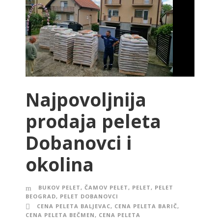
Najpovoljnija
prodaja peleta
Dobanovci i
okolina
BUKOV PELET
,
ČAMOV PELET
,
PELET
,
PELET
BEOGRAD
,
PELET DOBANOVCI
CENA PELETA BALJEVAC
,
CENA PELETA BARIČ
,
CENA PELETA BEČMEN
,
CENA PELETA