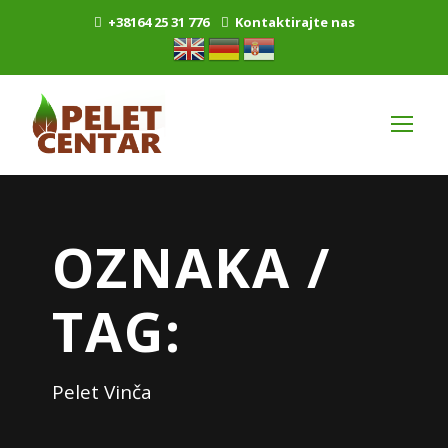
+38164 25 31 776
Kontaktirajte nas
OZNAKA /
TAG:
Pelet Vinča