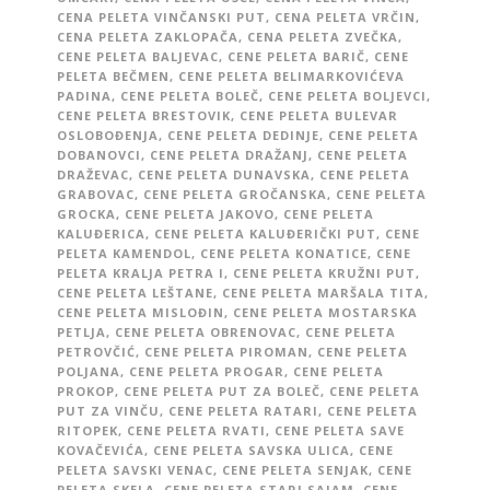
CENA PELETA VINČANSKI PUT
,
CENA PELETA VRČIN
,
CENA PELETA ZAKLOPAČA
,
CENA PELETA ZVEČKA
,
CENE PELETA BALJEVAC
,
CENE PELETA BARIČ
,
CENE
PELETA BEČMEN
,
CENE PELETA BELIMARKOVIĆEVA
PADINA
,
CENE PELETA BOLEČ
,
CENE PELETA BOLJEVCI
,
CENE PELETA BRESTOVIK
,
CENE PELETA BULEVAR
OSLOBOĐENJA
,
CENE PELETA DEDINJE
,
CENE PELETA
DOBANOVCI
,
CENE PELETA DRAŽANJ
,
CENE PELETA
DRAŽEVAC
,
CENE PELETA DUNAVSKA
,
CENE PELETA
GRABOVAC
,
CENE PELETA GROČANSKA
,
CENE PELETA
GROCKA
,
CENE PELETA JAKOVO
,
CENE PELETA
KALUĐERICA
,
CENE PELETA KALUĐERIČKI PUT
,
CENE
PELETA KAMENDOL
,
CENE PELETA KONATICE
,
CENE
PELETA KRALJA PETRA I
,
CENE PELETA KRUŽNI PUT
,
CENE PELETA LEŠTANE
,
CENE PELETA MARŠALA TITA
,
CENE PELETA MISLOĐIN
,
CENE PELETA MOSTARSKA
PETLJA
,
CENE PELETA OBRENOVAC
,
CENE PELETA
PETROVČIĆ
,
CENE PELETA PIROMAN
,
CENE PELETA
POLJANA
,
CENE PELETA PROGAR
,
CENE PELETA
PROKOP
,
CENE PELETA PUT ZA BOLEČ
,
CENE PELETA
PUT ZA VINČU
,
CENE PELETA RATARI
,
CENE PELETA
RITOPEK
,
CENE PELETA RVATI
,
CENE PELETA SAVE
KOVAČEVIĆA
,
CENE PELETA SAVSKA ULICA
,
CENE
PELETA SAVSKI VENAC
,
CENE PELETA SENJAK
,
CENE
PELETA SKELA
,
CENE PELETA STARI SAJAM
,
CENE