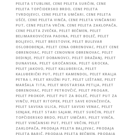
PELETA STUBLINE
,
CENE PELETA SURČIN
,
CENE
PELETA TOPČIDERSKO BRDO
,
CENE PELETA
TVRDOJEVCI
,
CENE PELETA UMČARI
,
CENE PELETA
UŠĆE
,
CENE PELETA VINČA
,
CENE PELETA VINČANSKI
PUT
,
CENE PELETA VRČIN
,
CENE PELETA ZAKLOPAČA
,
CENE PELETA ZVEČKA
,
PELET BEČMEN
,
PELET
BELIMARKOVIĆEVA PADINA
,
PELET BOLEČ
,
PELET
BOLJEVCI
,
PELET BRESTOVIK
,
PELET BULEVAR
OSLOBOĐENJA
,
PELET CENA OBRENOVAC
,
PELET CENE
OBRENOVAC
,
PELET CENOVNIK OBRENOVAC
,
PELET
DEDINJE
,
PELET DOBANOVCI
,
PELET DRAŽANJ
,
PELET
DUNAVSKA
,
PELET GROČANSKA
,
PELET GROCKA
,
PELET JAKOVO
,
PELET KALUĐERICA
,
PELET
KALUĐERIČKI PUT
,
PELET KAMENDOL
,
PELET KRALJA
PETRA I
,
PELET KRUŽNI PUT
,
PELET LEŠTANE
,
PELET
MARŠALA TITA
,
PELET MOSTARSKA PETLJA
,
PELET
OBRENOVAC
,
PELET PETROVČIĆ
,
PELET PROGAR
,
PELET PROKOP
,
PELET PUT ZA BOLEČ
,
PELET PUT ZA
VINČU
,
PELET RITOPEK
,
PELET SAVE KOVAČEVIĆA
,
PELET SAVSKA ULICA
,
PELET SAVSKI VENAC
,
PELET
SENJAK
,
PELET STARI SAJAM
,
PELET SURČIN
,
PELET
TOPČIDERSKO BRDO
,
PELET UMČARI
,
PELET VINČA
,
PELET VINČANSKI PUT
,
PELET VRČIN
,
PELET
ZAKLOPAČA
,
PRODAJA PELETA BALJEVAC
,
PRODAJA
PELETA BARIČ
,
PRODAJA PELETA BEČMEN
,
PRODAJA