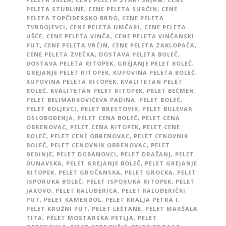
PELETA STUBLINE
,
CENE PELETA SURČIN
,
CENE
PELETA TOPČIDERSKO BRDO
,
CENE PELETA
TVRDOJEVCI
,
CENE PELETA UMČARI
,
CENE PELETA
UŠĆE
,
CENE PELETA VINČA
,
CENE PELETA VINČANSKI
PUT
,
CENE PELETA VRČIN
,
CENE PELETA ZAKLOPAČA
,
CENE PELETA ZVEČKA
,
DOSTAVA PELETA BOLEČ
,
DOSTAVA PELETA RITOPEK
,
GREJANJE PELET BOLEČ
,
GREJANJE PELET RITOPEK
,
KUPOVINA PELETA BOLEČ
,
KUPOVINA PELETA RITOPEK
,
KVALITETAN PELET
BOLEČ
,
KVALITETAN PELET RITOPEK
,
PELET BEČMEN
,
PELET BELIMARKOVIĆEVA PADINA
,
PELET BOLEČ
,
PELET BOLJEVCI
,
PELET BRESTOVIK
,
PELET BULEVAR
OSLOBOĐENJA
,
PELET CENA BOLEČ
,
PELET CENA
OBRENOVAC
,
PELET CENA RITOPEK
,
PELET CENE
BOLEČ
,
PELET CENE OBRENOVAC
,
PELET CENOVNIK
BOLEČ
,
PELET CENOVNIK OBRENOVAC
,
PELET
DEDINJE
,
PELET DOBANOVCI
,
PELET DRAŽANJ
,
PELET
DUNAVSKA
,
PELET GREJANJE BOLEČ
,
PELET GREJANJE
RITOPEK
,
PELET GROČANSKA
,
PELET GROCKA
,
PELET
ISPORUKA BOLEČ
,
PELET ISPORUKA RITOPEK
,
PELET
JAKOVO
,
PELET KALUĐERICA
,
PELET KALUĐERIČKI
PUT
,
PELET KAMENDOL
,
PELET KRALJA PETRA I
,
PELET KRUŽNI PUT
,
PELET LEŠTANE
,
PELET MARŠALA
TITA
,
PELET MOSTARSKA PETLJA
,
PELET