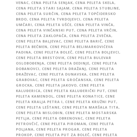
VENAC
,
CENA PELETA SENJAK
,
CENA PELETA SKELA
,
CENA PELETA STARI SAJAM
,
CENA PELETA STUBLINE
,
CENA PELETA SURČIN
,
CENA PELETA TOPČIDERSKO
BRDO
,
CENA PELETA TVRDOJEVCI
,
CENA PELETA
UMČARI
,
CENA PELETA UŠĆE
,
CENA PELETA VINČA
,
CENA PELETA VINČANSKI PUT
,
CENA PELETA VRČIN
,
CENA PELETA ZAKLOPAČA
,
CENA PELETA ZVEČKA
,
CENE PELETA BALJEVAC
,
CENE PELETA BARIČ
,
CENE
PELETA BEČMEN
,
CENE PELETA BELIMARKOVIĆEVA
PADINA
,
CENE PELETA BOLEČ
,
CENE PELETA BOLJEVCI
,
CENE PELETA BRESTOVIK
,
CENE PELETA BULEVAR
OSLOBOĐENJA
,
CENE PELETA DEDINJE
,
CENE PELETA
DOBANOVCI
,
CENE PELETA DRAŽANJ
,
CENE PELETA
DRAŽEVAC
,
CENE PELETA DUNAVSKA
,
CENE PELETA
GRABOVAC
,
CENE PELETA GROČANSKA
,
CENE PELETA
GROCKA
,
CENE PELETA JAKOVO
,
CENE PELETA
KALUĐERICA
,
CENE PELETA KALUĐERIČKI PUT
,
CENE
PELETA KAMENDOL
,
CENE PELETA KONATICE
,
CENE
PELETA KRALJA PETRA I
,
CENE PELETA KRUŽNI PUT
,
CENE PELETA LEŠTANE
,
CENE PELETA MARŠALA TITA
,
CENE PELETA MISLOĐIN
,
CENE PELETA MOSTARSKA
PETLJA
,
CENE PELETA OBRENOVAC
,
CENE PELETA
PETROVČIĆ
,
CENE PELETA PIROMAN
,
CENE PELETA
POLJANA
,
CENE PELETA PROGAR
,
CENE PELETA
PROKOP
,
CENE PELETA PUT ZA BOLEČ
,
CENE PELETA