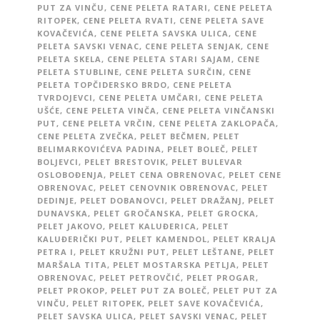
PUT ZA VINČU
,
CENE PELETA RATARI
,
CENE PELETA
RITOPEK
,
CENE PELETA RVATI
,
CENE PELETA SAVE
KOVAČEVIĆA
,
CENE PELETA SAVSKA ULICA
,
CENE
PELETA SAVSKI VENAC
,
CENE PELETA SENJAK
,
CENE
PELETA SKELA
,
CENE PELETA STARI SAJAM
,
CENE
PELETA STUBLINE
,
CENE PELETA SURČIN
,
CENE
PELETA TOPČIDERSKO BRDO
,
CENE PELETA
TVRDOJEVCI
,
CENE PELETA UMČARI
,
CENE PELETA
UŠĆE
,
CENE PELETA VINČA
,
CENE PELETA VINČANSKI
PUT
,
CENE PELETA VRČIN
,
CENE PELETA ZAKLOPAČA
,
CENE PELETA ZVEČKA
,
PELET BEČMEN
,
PELET
BELIMARKOVIĆEVA PADINA
,
PELET BOLEČ
,
PELET
BOLJEVCI
,
PELET BRESTOVIK
,
PELET BULEVAR
OSLOBOĐENJA
,
PELET CENA OBRENOVAC
,
PELET CENE
OBRENOVAC
,
PELET CENOVNIK OBRENOVAC
,
PELET
DEDINJE
,
PELET DOBANOVCI
,
PELET DRAŽANJ
,
PELET
DUNAVSKA
,
PELET GROČANSKA
,
PELET GROCKA
,
PELET JAKOVO
,
PELET KALUĐERICA
,
PELET
KALUĐERIČKI PUT
,
PELET KAMENDOL
,
PELET KRALJA
PETRA I
,
PELET KRUŽNI PUT
,
PELET LEŠTANE
,
PELET
MARŠALA TITA
,
PELET MOSTARSKA PETLJA
,
PELET
OBRENOVAC
,
PELET PETROVČIĆ
,
PELET PROGAR
,
PELET PROKOP
,
PELET PUT ZA BOLEČ
,
PELET PUT ZA
VINČU
,
PELET RITOPEK
,
PELET SAVE KOVAČEVIĆA
,
PELET SAVSKA ULICA
,
PELET SAVSKI VENAC
,
PELET