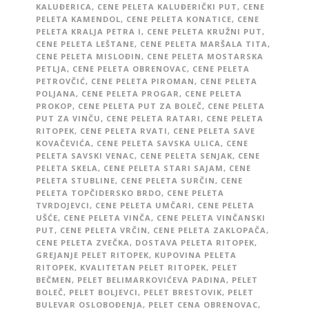
KALUĐERICA
,
CENE PELETA KALUĐERIČKI PUT
,
CENE
PELETA KAMENDOL
,
CENE PELETA KONATICE
,
CENE
PELETA KRALJA PETRA I
,
CENE PELETA KRUŽNI PUT
,
CENE PELETA LEŠTANE
,
CENE PELETA MARŠALA TITA
,
CENE PELETA MISLOĐIN
,
CENE PELETA MOSTARSKA
PETLJA
,
CENE PELETA OBRENOVAC
,
CENE PELETA
PETROVČIĆ
,
CENE PELETA PIROMAN
,
CENE PELETA
POLJANA
,
CENE PELETA PROGAR
,
CENE PELETA
PROKOP
,
CENE PELETA PUT ZA BOLEČ
,
CENE PELETA
PUT ZA VINČU
,
CENE PELETA RATARI
,
CENE PELETA
RITOPEK
,
CENE PELETA RVATI
,
CENE PELETA SAVE
KOVAČEVIĆA
,
CENE PELETA SAVSKA ULICA
,
CENE
PELETA SAVSKI VENAC
,
CENE PELETA SENJAK
,
CENE
PELETA SKELA
,
CENE PELETA STARI SAJAM
,
CENE
PELETA STUBLINE
,
CENE PELETA SURČIN
,
CENE
PELETA TOPČIDERSKO BRDO
,
CENE PELETA
TVRDOJEVCI
,
CENE PELETA UMČARI
,
CENE PELETA
UŠĆE
,
CENE PELETA VINČA
,
CENE PELETA VINČANSKI
PUT
,
CENE PELETA VRČIN
,
CENE PELETA ZAKLOPAČA
,
CENE PELETA ZVEČKA
,
DOSTAVA PELETA RITOPEK
,
GREJANJE PELET RITOPEK
,
KUPOVINA PELETA
RITOPEK
,
KVALITETAN PELET RITOPEK
,
PELET
BEČMEN
,
PELET BELIMARKOVIĆEVA PADINA
,
PELET
BOLEČ
,
PELET BOLJEVCI
,
PELET BRESTOVIK
,
PELET
BULEVAR OSLOBOĐENJA
,
PELET CENA OBRENOVAC
,