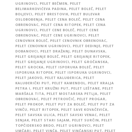
UGRINOVCI
,
PELET BEČMEN
,
PELET
BELIMARKOVIĆEVA PADINA
,
PELET BOLEČ
,
PELET
BOLJEVCI
,
PELET BRESTOVIK
,
PELET BULEVAR
OSLOBOĐENJA
,
PELET CENA BOLEČ
,
PELET CENA
OBRENOVAC
,
PELET CENA RITOPEK
,
PELET CENA
UGRINOVCI
,
PELET CENE BOLEČ
,
PELET CENE
OBRENOVAC
,
PELET CENE UGRINOVCI
,
PELET
CENOVNIK BOLEČ
,
PELET CENOVNIK OBRENOVAC
,
PELET CENOVNIK UGRINOVCI
,
PELET DEDINJE
,
PELET
DOBANOVCI
,
PELET DRAŽANJ
,
PELET DUNAVSKA
,
PELET GREJANJE BOLEČ
,
PELET GREJANJE RITOPEK
,
PELET GREJANJE UGRINOVCI
,
PELET GROČANSKA
,
PELET GROCKA
,
PELET ISPORUKA BOLEČ
,
PELET
ISPORUKA RITOPEK
,
PELET ISPORUKA UGRINOVCI
,
PELET JAKOVO
,
PELET KALUĐERICA
,
PELET
KALUĐERIČKI PUT
,
PELET KAMENDOL
,
PELET KRALJA
PETRA I
,
PELET KRUŽNI PUT
,
PELET LEŠTANE
,
PELET
MARŠALA TITA
,
PELET MOSTARSKA PETLJA
,
PELET
OBRENOVAC
,
PELET PETROVČIĆ
,
PELET PROGAR
,
PELET PROKOP
,
PELET PUT ZA BOLEČ
,
PELET PUT ZA
VINČU
,
PELET RITOPEK
,
PELET SAVE KOVAČEVIĆA
,
PELET SAVSKA ULICA
,
PELET SAVSKI VENAC
,
PELET
SENJAK
,
PELET STARI SAJAM
,
PELET SURČIN
,
PELET
TOPČIDERSKO BRDO
,
PELET UGRINOVCI
,
PELET
UMČARI
,
PELET VINČA
,
PELET VINČANSKI PUT
,
PELET