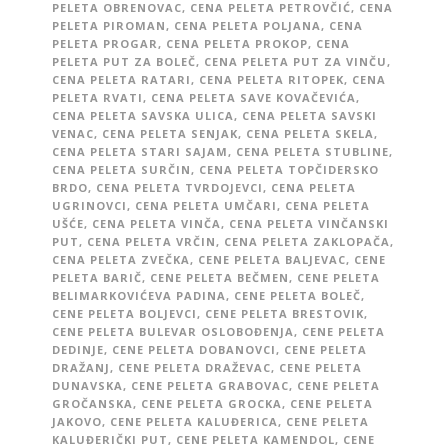
PELETA OBRENOVAC
,
CENA PELETA PETROVČIĆ
,
CENA
PELETA PIROMAN
,
CENA PELETA POLJANA
,
CENA
PELETA PROGAR
,
CENA PELETA PROKOP
,
CENA
PELETA PUT ZA BOLEČ
,
CENA PELETA PUT ZA VINČU
,
CENA PELETA RATARI
,
CENA PELETA RITOPEK
,
CENA
PELETA RVATI
,
CENA PELETA SAVE KOVAČEVIĆA
,
CENA PELETA SAVSKA ULICA
,
CENA PELETA SAVSKI
VENAC
,
CENA PELETA SENJAK
,
CENA PELETA SKELA
,
CENA PELETA STARI SAJAM
,
CENA PELETA STUBLINE
,
CENA PELETA SURČIN
,
CENA PELETA TOPČIDERSKO
BRDO
,
CENA PELETA TVRDOJEVCI
,
CENA PELETA
UGRINOVCI
,
CENA PELETA UMČARI
,
CENA PELETA
UŠĆE
,
CENA PELETA VINČA
,
CENA PELETA VINČANSKI
PUT
,
CENA PELETA VRČIN
,
CENA PELETA ZAKLOPAČA
,
CENA PELETA ZVEČKA
,
CENE PELETA BALJEVAC
,
CENE
PELETA BARIČ
,
CENE PELETA BEČMEN
,
CENE PELETA
BELIMARKOVIĆEVA PADINA
,
CENE PELETA BOLEČ
,
CENE PELETA BOLJEVCI
,
CENE PELETA BRESTOVIK
,
CENE PELETA BULEVAR OSLOBOĐENJA
,
CENE PELETA
DEDINJE
,
CENE PELETA DOBANOVCI
,
CENE PELETA
DRAŽANJ
,
CENE PELETA DRAŽEVAC
,
CENE PELETA
DUNAVSKA
,
CENE PELETA GRABOVAC
,
CENE PELETA
GROČANSKA
,
CENE PELETA GROCKA
,
CENE PELETA
JAKOVO
,
CENE PELETA KALUĐERICA
,
CENE PELETA
KALUĐERIČKI PUT
,
CENE PELETA KAMENDOL
,
CENE